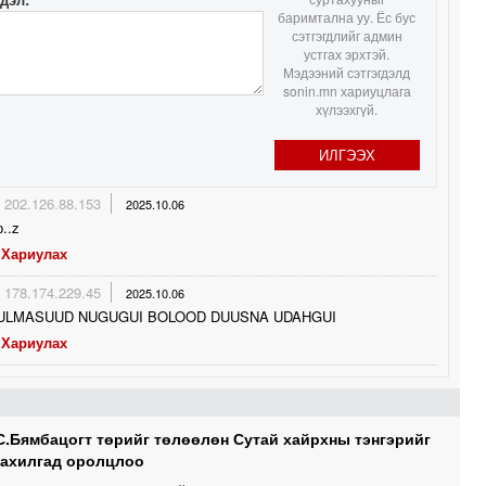
баримтална уу. Ёс бус
сэтгэгдлийг админ
1
устгах эрхтэй.
Мэдээний сэтгэгдэлд
sonin.mn хариуцлага
хүлээхгүй.
1
ИЛГЭЭХ
202.126.88.153
2025.10.06
р..z
Хариулах
178.174.229.45
2025.10.06
ULMASUUD NUGUGUI BOLOOD DUUSNA UDAHGUI
Хариулах
С.Бямбацогт төрийг төлөөлөн Сутай хайрхны тэнгэрийг
тахилгад оролцлоо