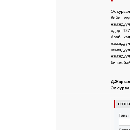
Эх сурвал
байх үү
нэмэгдүү
өдөрт 137
Араб хэ
нэмэгдүүл
нэмэгдү
нэмэгдүүл
бичиж бай
Д.Жарга
Эх сурва
СЭТГ
Таны 
Сэтгэ