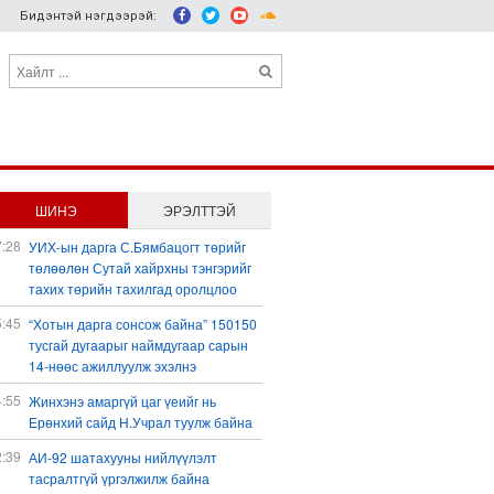
Бидэнтэй нэгдээрэй:
ШИНЭ
ЭРЭЛТТЭЙ
7:28
УИХ-ын дарга С.Бямбацогт төрийг
төлөөлөн Сутай хайрхны тэнгэрийг
тахих төрийн тахилгад оролцлоо
5:45
“Хотын дарга сонсож байна” 150150
тусгай дугаарыг наймдугаар сарын
14-нөөс ажиллуулж эхэлнэ
4:55
Жинхэнэ амаргүй цаг үеийг нь
Ерөнхий сайд Н.Учрал туулж байна
2:39
АИ-92 шатахууны нийлүүлэлт
тасралтгүй үргэлжилж байна