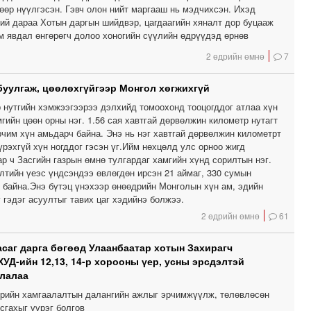
өөр нүүлгэсэн. Гэвч олон нийт маргааш нь мэдчихсэн. Ихэд
ний дараа Хотын даргын шийдвэр, цагдаагийн хяналт дор буцааж
м явдал өнгөрөгч долоо хоногийн сүүлийн өдрүүдэд өрнөв
2 өдрийн өмнө
7
буулгаж, цөөлөхгүйгээр Монгол хөгжихгүй
р нутгийн хэмжээгээрээ дэлхийд томоохонд тооцогддог атлаа хүн
гийн цөөн орны нэг. 1.56 сая хавтгай дөрвөлжин километр нутагт
рчим хүн амьдарч байна. Энэ нь нэг хавтгай дөрвөлжин километрт
рэхгүй хүн ногддог гэсэн үг.Ийм нөхцөлд улс орноо жигд
р ч Засгийн газрын өмнө тулгардаг хамгийн хүнд сорилтын нэг.
лтийн үеэс үндсэндээ өвлөгдөн ирсэн 21 аймаг, 330 сумын
р байна.Энэ бүтэц үнэхээр өнөөдрийн Монголын хүн ам, эдийн
 гэдэг асуултыг тавих цаг хэдийнэ болжээ.
2 өдрийн өмнө
61
саг дарга бөгөөд Улаанбаатар хотын Захирагч
ХУД-ийн 12,13, 14-р хорооны үер, усны эрсдэлтэй
ллалаа
ерийн хамгаалалтын далангийн ажлыг эрчимжүүлж, төлөвлөсөн
сгахыг үүрэг болгов