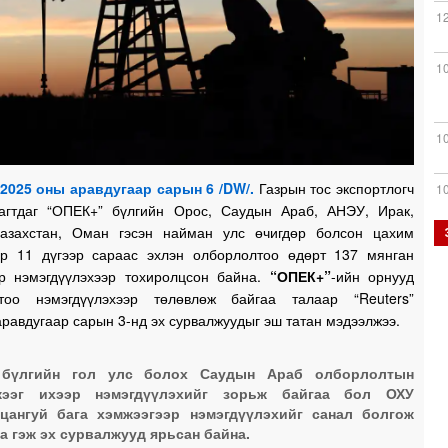
1
1
1
2025 оны аравдугаар сарын 6 /DW/.
Газрын тос экспортлогч
1
агтдаг “ОПЕК+” бүлгийн Орос, Саудын Араб, АНЭУ, Ирак,
Казахстан, Оман гэсэн найман улс өчигдөр болсон цахим
ар 11 дүгээр сараас эхлэн олборлолтоо өдөрт 137 мянган
р нэмэгдүүлэхээр тохиролцсон байна.
“ОПЕК+”
-ийн орнууд
0
тоо нэмэгдүүлэхээр төлөвлөж байгаа талаар “Reuters”
аравдугаар сарын 3-нд эх сурвалжуудыг эш татан мэдээлжээ.
0
 бүлгийн гол улс болох Саудын Араб олборлолтын
жээг ихээр нэмэгдүүлэхийг зорьж байгаа бол ОХУ
0
цангуй бага хэмжээгээр нэмэгдүүлэхийг санал болгож
а гэж эх сурвалжууд ярьсан байна.