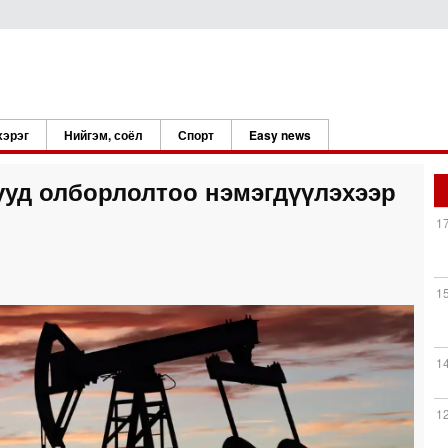
хэрэг
Нийгэм, соёл
Спорт
Easy news
уд олборлолтоо нэмэгдүүлэхээр
1
1
1
1