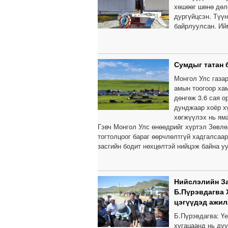
хөшөөг шөнө дөл
дургүйцсэн. Түү
байрлуулсан. Ий
Сумдыг татан 
Монгол Улс газа
амын тоогоор хам
дөнгөж 3.6 сая о
дунджаар хоёр хү
хөгжүүлэх нь яма
Гэвч Монгол Улс өнөөдрийг хүртэл Зөвлө
тогтолцоог бараг өөрчлөлтгүй хадгалсаа
засгийн бодит нөхцөлтэй нийцэж байна уу
Нийслэлийн За
Б.Пүрэвдагва 
цэгүүдэд ажи
Б.Пүрэвдагва: Ү
хугацаанд нь дуу