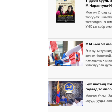
Үндсэн хууль 
М.Нарантуяа-Н
Монгол Улсад ху
торгуулж, шийтг
тогтоогдсон ч ям
УИХ-ын хоёр эмэ
МАН-ын 50 нас
Энэ зуны туршид
золгох бололтой
нэмэгдэлд халаа
хумслуулан дуга
Бүх шатанд хэ
гадаад томил
Монгол Улсын За
асуудлуудыг хэл