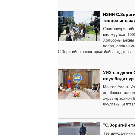
ИЗНН С.Зориги
тооцохыг шаа
Санжаасүрэнгийн
шилжүүлсэн 1990
Холбооны анхны 
чөлөө, олон нам
С.Зоригийн хөшөөг ярьж байна гэдэг нь тэ
УИХ-ын дарга 
илүү бодит үр
Монгол Улсын Их
холбооны төлөөлө
хүрээнд зохион 
чуулганы бэлтгэл
“С.Зоригийн т
Төв шуудангийн 