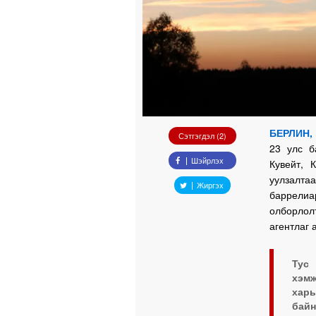
БЕРЛИН, 
Сэтгэгдэл (2)
23 улс б
Шэйрлэх
Кувейт, 
уулзалта
Жиргэх
баррелиа
олборлол
агентлаг 
Тус
хэм
харь
байн