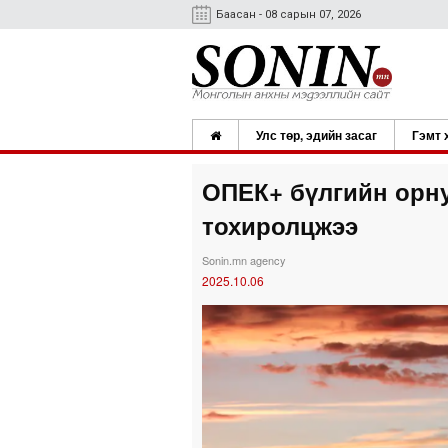
Баасан - 08 сарын 07, 2026
Улс төр, эдийн засаг
Гэмт 
ОПЕК+ бүлгийн орну
тохиролцжээ
Sonin.mn agency
2025.10.06