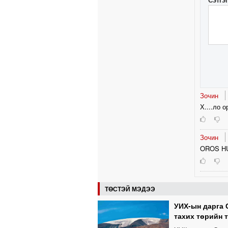
Зочин
Х....ло о
Зочин
OROS H
ТӨСТЭЙ МЭДЭЭ
УИХ-ын дарга 
тахих төрийн 