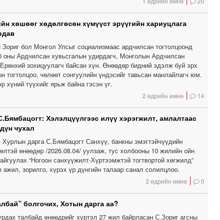
1 өдрийн өмнө
20
йн хөшөөг хөдөлгөсөн хүмүүст эрүүгийн хариуцлага
рдав
 Зориг бол Монгол Улсыг социализмаас ардчилсан тогтолцоонд
 оны Ардчилсан хувьсгалын удирдагч, Монголын Ардчилсан
Ерөнхий зохицуулагч байсан хүн. Өнөөдөр бидний эдэлж буй эрх
ын тогтолцоо, чөлөөт сонгуулийн үндэсийг тавьсан манлайлагч юм.
р хүний түүхийг ярьж байна гэсэн үг.
2 өдрийн өмнө
14
С.Бямбацогт: Хэлэлцүүлгээс илүү хэрэгжилт, амлалтаас
 дүн чухал
 Хурлын дарга С.Бямбацогт Санхүү, банкны эмэгтэйчүүдийн
лтэй өнөөдөр /2026.08.04/ уулзаж, тус холбооны 10 жилийн ойн
байгуулах “Ногоон санхүүжилт-Хүртээмжтэй тогтвортой хөгжилд”
 ажил, зорилго, хүрэх үр дүнгийн талаар санал солилцлоо.
2 өдрийн өмнө
0
албай” болгочих, Хотын дарга аа?
урдах талбайд өнөөдрийг хүртэл 27 жил байрласан С.Зориг агсны