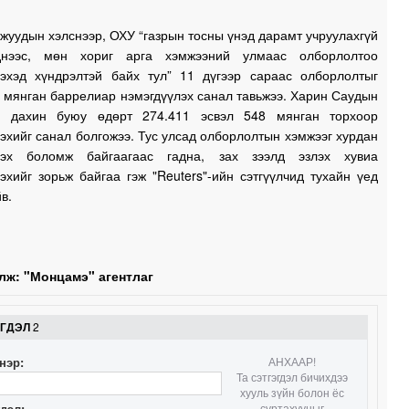
0
жуудын хэлснээр, ОХУ “газрын тосны үнэд дарамт учруулахгүй
днээс, мөн хориг арга хэмжээний улмаас олборлолтоо
лэхэд хүндрэлтэй байх тул” 11 дүгээр сараас олборлолтыг
0
 мянган баррелиар нэмэгдүүлэх санал тавьжээ. Харин Саудын
д дахин буюу өдөрт 274.411 эсвэл 548 мянган торхоор
эхийг санал болгожээ. Тус улсад олборлолтын хэмжээг хурдан
0
үлэх боломж байгаагаас гадна, зах зээлд эзлэх хувиа
эхийг зорьж байгаа гэж "Reuters"-ийн сэтгүүлчид тухайн үед
в.
0
л
0
лж: "Монцамэ" агентлаг
2
ЭГДЭЛ
2
нэр:
АНХААР!
2
Та сэтгэгдэл бичихдээ
хууль зүйн болон ёс
гдэл:
суртахууныг