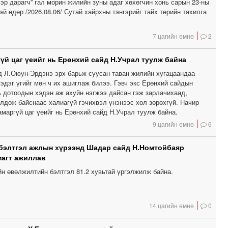
эр дарагч” гал морин жилийн зуны адаг хөхөгчин хонь сарын 23-ны
й өдөр /2026.08.06/ Сутай хайрхны тэнгэрийг тайх төрийн тахилга
7 цагийн өмнө
2
үй цаг үеийг нь Ерөнхий сайд Н.Учрал туулж байна
д Л.Оюун-Эрдэнэ эрх барьж суусан таван жилийн хугацаандаа
 гэдэг үгийг мөн ч их ашиглаж билээ. Гэвч экс Ерөнхий сайдын
ь дотоодын хэдэн аж ахуйн нэгжээ дайсан гэж зарлачихаад,
олдож байснаас халиагүй гэчихвэл үнэнээс хол зөрөхгүй. Начир
маргүй цаг үеийг нь Ерөнхий сайд Н.Учрал туулж байна.
9 цагийн өмнө
6
бэлтгэл ажлын хүрээнд Шадар сайд Н.Номтойбаяр
магт ажиллав
йн өвөлжилтийн бэлтгэл 81.2 хувьтай үргэлжилж байна.
14 цагийн өмнө
0