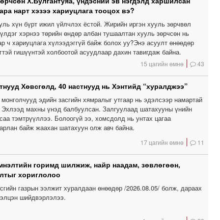
зөрчсөн Х.Булгантуяа, үндэсний эв нэгдэлд харшилсан
ара нарт хэзээ хариуцлага тооцох вэ?
уль хүн бүрт ижил үйлчлэх ёстой. Жирийн иргэн хууль зөрчвөл
үүлдэг хэрнээ төрийн өндөр албан тушаалтан хууль зөрчсөн нь
ар ч хариуцлага хүлээдэггүй байж болох уу?Энэ асуулт өнөөдөр
гтэй гишүүнтэй холбоотой асуудлаар дахин тавигдаж байна.
15 цагийн өмнө
43
тнууд Хөвсгөлд, 40 настнууд нь Хэнтийд “хуралджээ”
 монголчууд эдийн засгийн хямралыг утгаар нь эдэлсээр намартай
. Эхлээд махны үнэд балбуулсан. Залгуулаад шатахууны үнийн
саа тэмтрүүллээ. Болоогүй ээ, хомсдолд нь унтах цагаа
арлан байж жаахан шатахуун олж авч байна.
17 цагийн өмнө
11
мнэлтийн горимд шилжиж, найр наадам, зөвлөгөөн,
олтыг хориглолоо
сгийн газрын ээлжит хуралдаан өнөөдөр /2026.08.05/ болж, дараах
элцэн шийдвэрлэлээ.