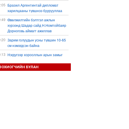
2:05
Бразил Аргентинтай дипломат
харилцааны түвшнээ буурууллаа
0:49
Өвөлжилтийн бэлтгэл ажлын
хүрээнд Шадар сайд Н.Номтойбаяр
Дорноговь аймагт ажиллав
0:20
Зарим голуудын усны түвшин 10-65
см нэмэгдсэн байна
0:13
Нэгдүгээр хорооллын арын замыг
наймдугаар сарын 6-ны 23:00 цагаас
түр хааж, борооны ус зайлуулах
ЗОХИОГЧИЙН БУЛАН
шугамын хөндлөн сэтэлгээ хийнэ
9:59
Дронтой холбоотой дагалдах
хэрэгслийн экспортын хяналтыг
чангатгана гэжээ
9:57
Тажикстаны гадаад өрийн өнөөгийн
байдал
9:50
БНХАУ АНУ-ын эсрэг авах арга
хэмжээний жагсаалтаа гаргажээ