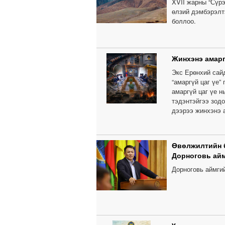
XVII жарны “Сүрэ
өлзий дэмбэрэлтэ
боллоо.
Жинхэнэ амарг
Экс Ерөнхий сай
“амаргүй цаг үе”
амаргүй цаг үе н
тэдэнтэйгээ зод
дээрээ жинхэнэ а
Өвөлжилтийн 
Дорноговь ай
Дорноговь аймги