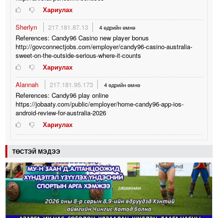
Хариулах
Sherlyn
217.181.87.13
4 өдрийн өмнө
References: Candy96 Casino new player bonus
http://govconnectjobs.com/employer/candy96-casino-australia-
sweet-on-the-outside-serious-where-it-counts
Хариулах
Alannah
217.181.95.173
4 өдрийн өмнө
References: Candy96 play online
https://jobaaty.com/public/employer/home-candy96-app-ios-
android-review-for-australia-2026
Хариулах
ТӨСТЭЙ МЭДЭЭ