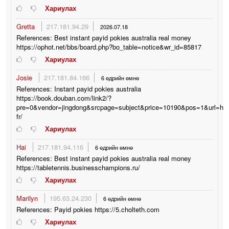
Хариулах
Gretta
217.181.94.29
2026.07.18
References: Best instant payid pokies australia real money
https://ophot.net/bbs/board.php?bo_table=notice&wr_id=85817
Хариулах
Josie
217.181.84.166
6 өдрийн өмнө
References: Instant payid pokies australia
https://book.douban.com/link2/?
pre=0&vendor=jingdong&srcpage=subject&price=10190&pos=1&url=https:
fr/
Хариулах
Hai
217.181.94.116
6 өдрийн өмнө
References: Best instant payid pokies australia real money
https://tabletennis.businesschampions.ru/
Хариулах
Marilyn
195.63.24.230
6 өдрийн өмнө
References: Payid pokies https://5.cholteth.com
Хариулах