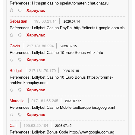
References: Hitnspin casino spielautomaten chat.chat.ru
Хариулах
Sebastian
195.63.21.14
2026.07.14
References: Lollybet Casino PayPal http://clients1.google.com.sb
Хариулах
Gavin
217.181.86.224
2026.07.15
References: Lollybet Casino 10 Euro Bonus williz.info
Хариулах
Bridget
217.181.79.179
2026.07.15
References: Lollybet Casino 10 Euro Bonus https://forums-
archive.kanoplay.com
Хариулах
Marcella
217.181.65.245
2026.07.15
References: Lollybet Casino Mobile toolbarqueries.google.ml
Хариулах
Carl
195.63.20.104
2026.07.15
References: Lollybet Bonus Code http://www.google.com.ag