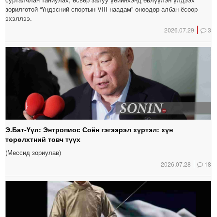
зорилготой “Үндэсний спортын VIII наадам” өнөөдөр албан ёсоор
эхэллээ.
2026.07.29
3
Э.Бат-Үүл: Энтропиос Соён гэгээрэл хүртэл: хүн
төрөлхтний товч түүх
(Мессид зориулав)
2026.07.28
18