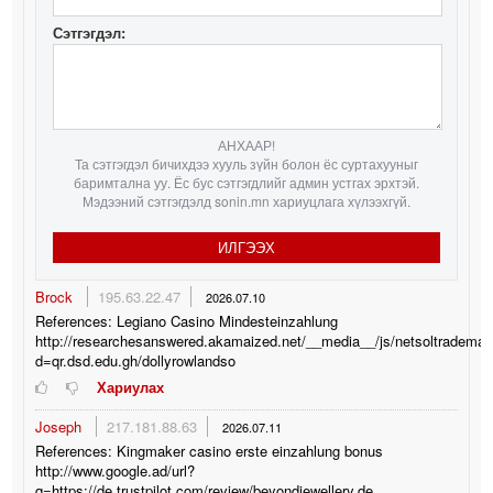
Сэтгэгдэл:
АНХААР!
Та сэтгэгдэл бичихдээ хууль зүйн болон ёс суртахууныг
баримтална уу. Ёс бус сэтгэгдлийг админ устгах эрхтэй.
Мэдээний сэтгэгдэлд sonin.mn хариуцлага хүлээхгүй.
ИЛГЭЭХ
Brock
195.63.22.47
2026.07.10
References: Legiano Casino Mindesteinzahlung
http://researchesanswered.akamaized.net/__media__/js/netsoltrademar
d=qr.dsd.edu.gh/dollyrowlandso
Хариулах
Joseph
217.181.88.63
2026.07.11
References: Kingmaker casino erste einzahlung bonus
http://www.google.ad/url?
q=https://de.trustpilot.com/review/beyondjewellery.de