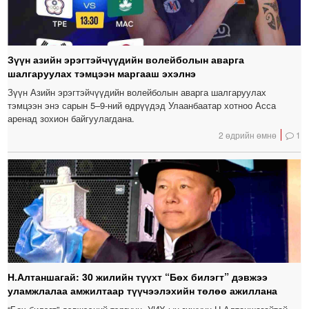
Зүүн азийн эрэгтэйчүүдийн волейболын аварга
шалгаруулах тэмцээн маргааш эхэлнэ
Зүүн Азийн эрэгтэйчүүдийн волейболын аварга шалгаруулах
тэмцээн энэ сарын 5–9-ний өдрүүдэд Улаанбаатар хотноо Асса
аренад зохион байгуулагдана.
2 өдрийн өмнө
1
Н.Алтаншагай: 30 жилийн түүхт “Бөх билэгт” дэвжээ
уламжлалаа амжилтаар түүчээлэхийн төлөө ажиллана