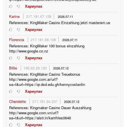
Хариулах
Karina
217.181.67.128
2026.07.11
References: KingMaker Casino Einzahlung jetzt masteram.us
Хариулах
Florencia
217.181.88.108
2026.07.11
References: KingMaker 100 bonus einzahlung
http://www.google.co.nz
Хариулах
Billie
195.63.26.120
2026.07.12
References: KingMaker Casino Treuebonus
http://www.google.com.ar/url?
sa=t&url=https://qr.dsd.edu.gh/kennycostantin
Хариулах
Charolette
217.181.94.237
2026.07.12
References: Kingmaker Casino Dauer Auszahlung
http://www.google.com.vn/url?
sa=t&url=https://alstr.in/karrifries0646
Хариулах