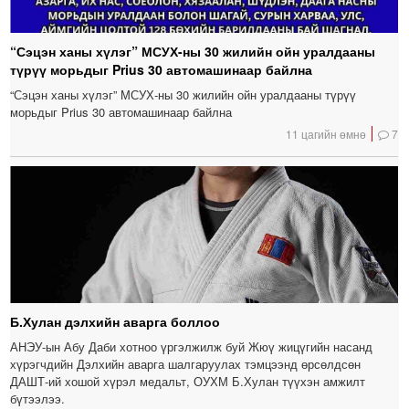
“Сэцэн ханы хүлэг” МСУХ-ны 30 жилийн ойн уралдааны
түрүү морьдыг Prius 30 автомашинаар байлна
“Сэцэн ханы хүлэг” МСУХ-ны 30 жилийн ойн уралдааны түрүү
морьдыг Prius 30 автомашинаар байлна
11 цагийн өмнө
7
Б.Хулан дэлхийн аварга боллоо
АНЭУ-ын Абу Даби хотноо үргэлжилж буй Жюү жицүгийн насанд
хүрэгчдийн Дэлхийн аварга шалгаруулах тэмцээнд өрсөлдсөн
ДАШТ-ий хошой хүрэл медальт, ОУХМ Б.Хулан түүхэн амжилт
бүтээлээ.