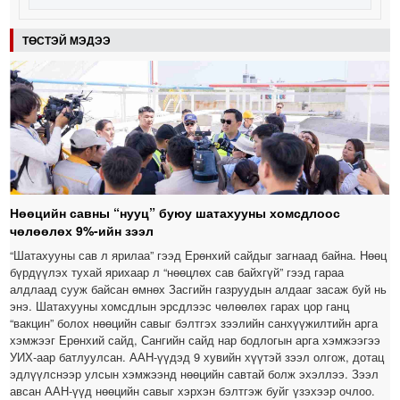
ТӨСТЭЙ МЭДЭЭ
Нөөцийн савны “нууц” буюу шатахууны хомсдлоос
чөлөөлөх 9%-ийн зээл
“Шатахууны сав л ярилаа” гээд Ерөнхий сайдыг загнаад байна. Нөөц
бүрдүүлэх тухай ярихаар л “нөөцлөх сав байхгүй” гээд гараа
алдлаад сууж байсан өмнөх Засгийн газруудын алдааг засаж буй нь
энэ. Шатахууны хомсдлын эрсдлээс чөлөөлөх гарах цор ганц
“вакцин” болох нөөцийн савыг бэлтгэх зээлийн санхүүжилтийн арга
хэмжээг Ерөнхий сайд, Сангийн сайд нар бодлогын арга хэмжээгээ
УИХ-аар батлуулсан. ААН-үүдэд 9 хувийн хүүтэй зээл олгож, дотац
эдлүүлснээр улсын хэмжээнд нөөцийн савтай болж эхэллээ. Зээл
авсан ААН-үүд нөөцийн савыг хэрхэн бэлтгэж буйг үзэхээр очлоо.