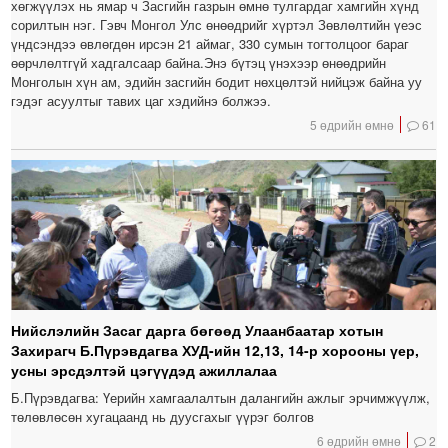
хөгжүүлэх нь ямар ч Засгийн газрын өмнө тулгардаг хамгийн хүнд
сорилтын нэг. Гэвч Монгол Улс өнөөдрийг хүртэл Зөвлөлтийн үеэс
үндсэндээ өвлөгдөн ирсэн 21 аймаг, 330 сумын тогтолцоог бараг
өөрчлөлтгүй хадгалсаар байна.Энэ бүтэц үнэхээр өнөөдрийн
Монголын хүн ам, эдийн засгийн бодит нөхцөлтэй нийцэж байна уу
гэдэг асуултыг тавих цаг хэдийнэ болжээ.
5 өдрийн өмнө
61
Нийслэлийн Засаг дарга бөгөөд Улаанбаатар хотын
Захирагч Б.Пүрэвдагва ХУД-ийн 12,13, 14-р хорооны үер,
усны эрсдэлтэй цэгүүдэд ажиллалаа
Б.Пүрэвдагва: Үерийн хамгаалалтын далангийн ажлыг эрчимжүүлж,
төлөвлөсөн хугацаанд нь дуусгахыг үүрэг болгов
6 өдрийн өмнө
2