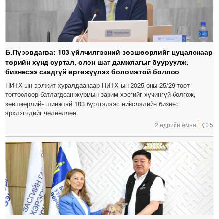
Б.Пүрэвдагва: 103 үйлчилгээний зөвшөөрлийг цуцалснаар
төрийн хүнд суртал, олон шат дамжлагыг бууруулж,
бизнесээ саадгүй өргөжүүлэх боломжтой боллоо
НИТХ-ын ээлжит хуралдаанаар НИТХ-ын 2025 оны 25/29 тоот
тогтоолоор батлагдсан журмын зарим хэсгийг хүчингүй болгож,
зөвшөөрлийн шинжтэй 103 бүртгэлээс нийслэлийн бизнес
эрхлэгчдийг чөлөөллөө.
2 өдрийн өмнө
5