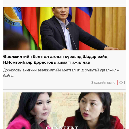
Өвөлжилтийн бэлтгэл ажлын хүрээнд Шадар сайд
Н.Номтойбаяр Дорноговь аймагт ажиллав
Дорноговь аймгийн өвөлжилтийн бэлтгэл 81.2 хувьтай үргэлжилж
байна.
3 өдрийн өмнө
1