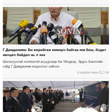
Г.Дамдинням: Би өөрийгөө өмөөрч байгаа юм биш, бодит
нөхцөл байдал нь л энэ
Шатахуунтай холбоотой асуудлаар Аж Үйлдвэр, Эрдэс Баялгийн
сайд Г.Дамдинням мэдээлэл хийлээ.
6 өдрийн өмнө
34