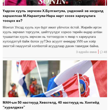
Үндсэн хууль зөрчсөн Х.Булгантуяа, үндэсний эв нэгдэлд
харшилсан М.Нарантуяа-Нара нарт хэзээ хариуцлага
тооцох вэ?
Монгол Улсад хууль хүн бүрт ижил үйлчлэх ёстой. Жирийн иргэн
хууль зөрчвөл торгуулж, шийтгүүлдэг хэрнээ төрийн өндөр албан
тушаалтан хууль зөрчсөн нь тогтоогдсон ч ямар ч хариуцлага
хүлээдэггүй байж болох уу?Энэ асуулт өнөөдөр УИХ-ын хоёр
эмэгтэй гишүүнтэй холбоотой асуудлаар дахин тавигдаж байна.
3 өдрийн өмнө
48
МАН-ын 50 настнууд Хөвсгөлд, 40 настнууд нь Хэнтийд
“хуралджээ”