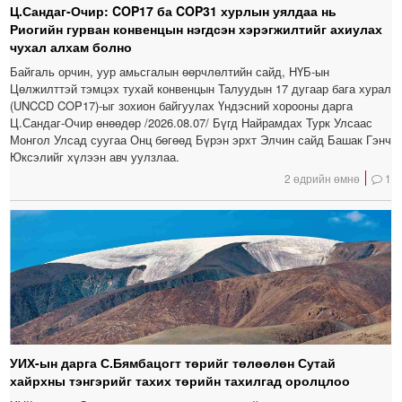
Ц.Сандаг-Очир: COP17 ба COP31 хурлын уялдаа нь
Риогийн гурван конвенцын нэгдсэн хэрэгжилтийг ахиулах
чухал алхам болно
Байгаль орчин, уур амьсгалын өөрчлөлтийн сайд, НҮБ-ын
Цөлжилттэй тэмцэх тухай конвенцын Талуудын 17 дугаар бага хурал
(UNCCD COP17)-ыг зохион байгуулах Үндэсний хорооны дарга
Ц.Сандаг-Очир өнөөдөр /2026.08.07/ Бүгд Найрамдах Турк Улсаас
Монгол Улсад суугаа Онц бөгөөд Бүрэн эрхт Элчин сайд Башак Гэнч
Юксэлийг хүлээн авч уулзлаа.
2 өдрийн өмнө
1
УИХ-ын дарга С.Бямбацогт төрийг төлөөлөн Сутай
хайрхны тэнгэрийг тахих төрийн тахилгад оролцлоо