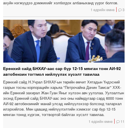
ахуйн нэгжүүдээ дэмжихийг холбогдох албаныханд үүрэг болгов.
1 өдрийн өмнө
3
Ерөнхий сайд БНХАУ-аас сар бүр 12-15 мянган тонн АИ-92
автобензин тогтмол нийлүүлэх хүсэлт тавилаа
Ерөнхий сайд Н.Учрал БНХАУ-ын төрийн өмчит Хятадын Үндэсний
газрын тосны корпорацийн харьяа "Петрочайна Дачин Тамсаг" ХХК-
ийн Ерөнхий захирал Жан Гуан Яныг хүлээн авч уулзлаа. Уулзалтын
эхэнд Ерөнхий сайд БНХАУ-аас энэ оны наймдугаар сард 6000 тонн
АИ-92 автобензинийг манай улсад нийлүүлэхээр болсонд талархал
илэрхийлэв. Мөн цаашид нийлүүлэлтийн хэмжээг сар бүр 12-15
мянган тоннд хүргэж, тогтвортой байлгах хүсэлт тавилаа.
1 өдрийн өмнө
11