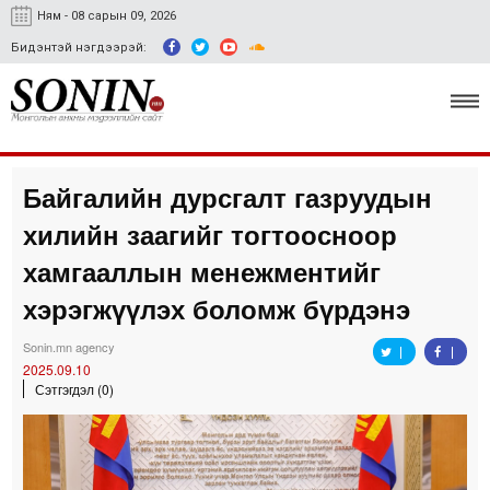
Ням - 08 сарын 09, 2026
Бидэнтэй нэгдээрэй:
Байгалийн дурсгалт газруудын
Улс төр, эдийн засаг
хилийн заагийг тогтоосноор
Гэмт хэрэг
хамгааллын менежментийг
Нийгэм, соёл
хэрэгжүүлэх боломж бүрдэнэ
Спорт
Sonin.mn agency
2025.09.10
Easy news
Сэтгэгдэл (0)