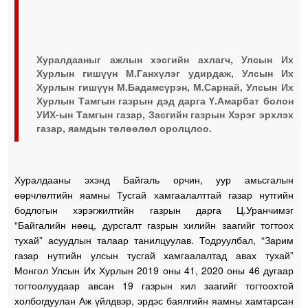
Хуралдааныг ажлын хэсгийн ахлагч, Улсын Их
Хурлын гишүүн М.Ганхүлэг удирдаж, Улсын Их
Хурлын гишүүн М.Бадамсүрэн, М.Сарнай, Улсын Их
Хурлын Тамгын газрын дэд дарга Ү.Амарбат болон
УИХ-ын Тамгын газар, Засгийн газрын Хэрэг эрхлэх
газар, яамдын төлөөлөл оролцлоо.
Хуралдааны эхэнд Байгаль орчин, уур амьсгалын
өөрчлөлтийн яамны Тусгай хамгаалалттай газар нутгийн
бодлогын хэрэгжилтийн газрын дарга Ц.Уранчимэг
“Байгалийн нөөц, дурсгалт газрын хилийн заагийг тогтоох
тухай” асуудлын талаар танилцуулав. Тодруулбал, “Зарим
газар нутгийн улсын тусгай хамгаалалтад авах тухай”
Монгол Улсын Их Хурлын 2019 оны 41, 2020 оны 46 дугаар
тогтоолуудаар авсан 19 газрын хил заагийг тогтоохтой
холбогдуулан Аж үйлдвэр, эрдэс баялгийн яамны хамтарсан