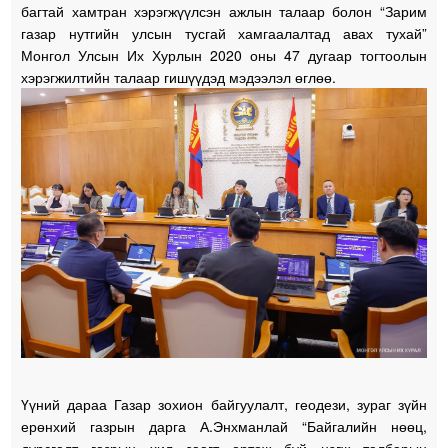
багтай хамтран хэрэгжүүлсэн ажлын талаар болон “Зарим
газар нутгийн улсын тусгай хамгаалалтад авах тухай”
Монгол Улсын Их Хурлын 2020 оны 47 дугаар тогтоолын
хэрэгжилтийн талаар гишүүдэд мэдээлэл өглөө.
Үүний дараа Газар зохион байгуулалт, геодези, зураг зүйн
ерөнхий газрын дарга А.Энхманлай “Байгалийн нөөц,