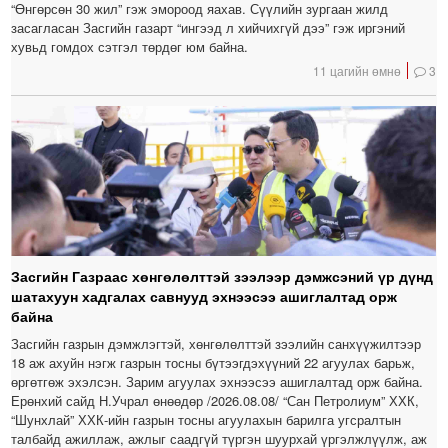
“Өнгөрсөн 30 жил” гэж эмороод яахав. Сүүлийн зургаан жилд
засагласан Засгийн газарт “ингээд л хийчихгүй дээ” гэж иргэний
хувьд гомдох сэтгэл төрдөг юм байна.
11 цагийн өмнө
3
Засгийн Газраас хөнгөлөлттэй зээлээр дэмжсэний үр дүнд
шатахуун хадгалах савнууд эхнээсээ ашиглалтад орж
байна
Засгийн газрын дэмжлэгтэй, хөнгөлөлттэй зээлийн санхүүжилтээр
18 аж ахуйн нэгж газрын тосны бүтээгдэхүүний 22 агуулах барьж,
өргөтгөж эхэлсэн. Зарим агуулах эхнээсээ ашиглалтад орж байна.
Ерөнхий сайд Н.Учрал өнөөдөр /2026.08.08/ “Сан Петролиум” ХХК,
“Шунхлай” ХХК-ийн газрын тосны агуулахын барилга угсралтын
талбайд ажиллаж, ажлыг саадгүй түргэн шуурхай үргэлжлүүлж, аж