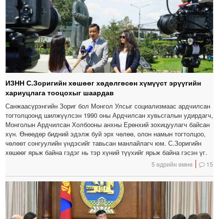
ИЗНН С.Зоригийн хөшөөг хөдөлгөсөн хүмүүст эрүүгийн
хариуцлага тооцохыг шаардав
Санжаасүрэнгийн Зориг бол Монгол Улсыг социализмаас ардчилсан
тогтолцоонд шилжүүлсэн 1990 оны Ардчилсан хувьсгалын удирдагч,
Монголын Ардчилсан Холбооны анхны Ерөнхий зохицуулагч байсан
хүн. Өнөөдөр бидний эдэлж буй эрх чөлөө, олон намын тогтолцоо,
чөлөөт сонгуулийн үндэсийг тавьсан манлайлагч юм. С.Зоригийн
хөшөөг ярьж байна гэдэг нь тэр хүний түүхийг ярьж байна гэсэн үг.
5 өдрийн өмнө
15