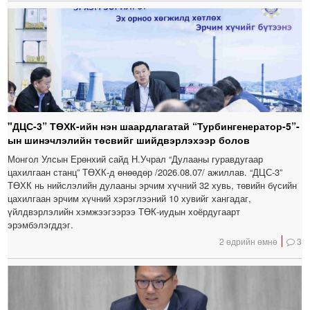
"ДЦС-3” ТӨХК-ийн нэн шаардлагатай “Турбингенератор-5”-
ын шинэчлэлийн төсвийг шийдвэрлэхээр болов
Монгол Улсын Ерөнхий сайд Н.Учрал “Дулааны гуравдугаар
цахилгаан станц” ТӨХК-д өнөөдөр /2026.08.07/ ажиллав. “ДЦС-3”
ТӨХК нь нийслэлийн дулааны эрчим хүчний 32 хувь, төвийн бүсийн
цахилгаан эрчим хүчний хэрэглээний 10 хувийг хангадаг,
үйлдвэрлэлийн хэмжээгээрээ ТӨК-иудын хоёрдугаарт
эрэмбэлэгддэг.
2 өдрийн өмнө
3