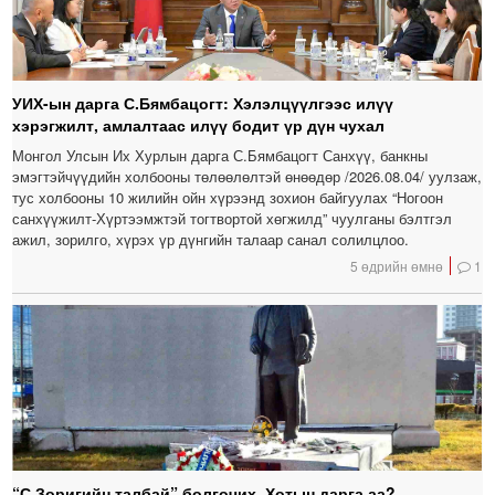
УИХ-ын дарга С.Бямбацогт: Хэлэлцүүлгээс илүү
хэрэгжилт, амлалтаас илүү бодит үр дүн чухал
Монгол Улсын Их Хурлын дарга С.Бямбацогт Санхүү, банкны
эмэгтэйчүүдийн холбооны төлөөлөлтэй өнөөдөр /2026.08.04/ уулзаж,
тус холбооны 10 жилийн ойн хүрээнд зохион байгуулах “Ногоон
санхүүжилт-Хүртээмжтэй тогтвортой хөгжилд” чуулганы бэлтгэл
ажил, зорилго, хүрэх үр дүнгийн талаар санал солилцлоо.
5 өдрийн өмнө
1
“С.Зоригийн талбай” болгочих, Хотын дарга аа?