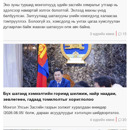
Энэ зуны туршид монголчууд эдийн засгийн хямралыг утгаар нь
эдэлсээр намартай золгох бололтой. Эхлээд махны үнэд
балбуулсан. Залгуулаад шатахууны үнийн нэмэгдэлд халаасаа
тэмтрүүллээ. Болоогүй ээ, хомсдолд нь унтах цагаа хумслуулан
дугаарлан байж жаахан шатахуун олж авч байна.
3 өдрийн өмнө
15
Бүх шатанд хэмнэлтийн горимд шилжиж, найр наадам,
зөвлөгөөн, гадаад томилолтыг хориглолоо
Монгол Улсын Засгийн газрын ээлжит хуралдаан өнөөдөр
/2026.08.05/ болж, дараах асуудлуудыг хэлэлцэн шийдвэрлэлээ.
4 өдрийн өмнө
20