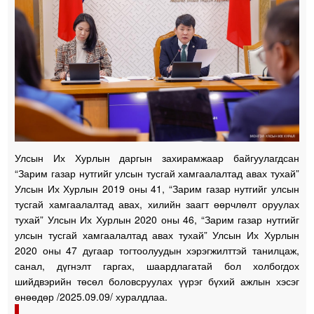
Улсын Их Хурлын даргын захирамжаар байгуулагдсан
“Зарим газар нутгийг улсын тусгай хамгаалалтад авах тухай”
Улсын Их Хурлын 2019 оны 41, “Зарим газар нутгийг улсын
тусгай хамгаалалтад авах, хилийн заагт өөрчлөлт оруулах
тухай” Улсын Их Хурлын 2020 оны 46, “Зарим газар нутгийг
улсын тусгай хамгаалалтад авах тухай” Улсын Их Хурлын
2020 оны 47 дугаар тогтоолуудын хэрэгжилттэй танилцаж,
санал, дүгнэлт гаргах, шаардлагатай бол холбогдох
шийдвэрийн төсөл боловсруулах үүрэг бүхий ажлын хэсэг
өнөөдөр /2025.09.09/ хуралдлаа.