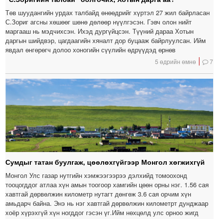
Төв шуудангийн урдах талбайд өнөөдрийг хүртэл 27 жил байрласан
С.Зориг агсны хөшөөг шөнө дөлөөр нүүлгэсэн. Гэвч олон нийт
маргааш нь мэдчихсэн. Ихэд дургүйцсэн. Түүний дараа Хотын
даргын шийдвэр, цагдаагийн хяналт дор буцааж байрлуулсан. Ийм
явдал өнгөрөгч долоо хоногийн сүүлийн өдрүүдэд өрнөв
5 өдрийн өмнө
7
Сумдыг татан буулгаж, цөөлөхгүйгээр Монгол хөгжихгүй
Монгол Улс газар нутгийн хэмжээгээрээ дэлхийд томоохонд
тооцогддог атлаа хүн амын тоогоор хамгийн цөөн орны нэг. 1.56 сая
хавтгай дөрвөлжин километр нутагт дөнгөж 3.6 сая орчим хүн
амьдарч байна. Энэ нь нэг хавтгай дөрвөлжин километрт дунджаар
хоёр хүрэхгүй хүн ногддог гэсэн үг.Ийм нөхцөлд улс орноо жигд