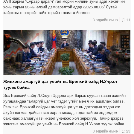
XVII жарны “Сүрээр дарагч” гал морин жилийн зуны адаг хөхөгчин
хонь сарын 23-ны өлзий дэмбэрэлтэй өдөр /2026.08.06/ Сутай
хайрхны тэнгэрийг тайх төрийн тахилга боллоо.
3 өдрийн өмнө
11
Жинхэнэ амаргүй цаг үеийг нь Ерөнхий сайд Н.Учрал
туулж байна
Экс Ерөнхий сайд Л.Оюун-Эрдэнэ эрх барьж суусан таван жилийн
хугацаандаа “амаргүй цаг үе” гэдэг үгийг мөн ч их ашиглаж билээ.
Гэвч экс Ерөнхий сайдын амаргүй цаг үе нь дотоодын хэдэн аж
ахуйн нэгжээ дайсан гэж зарлачихаад, тэдэнтэйгээ зодолдож
байснаас халиагүй гэчихвэл үнэнээс хол зөрөхгүй. Начир дээрээ
жинхэнэ амаргүй цаг үеийг нь Ерөнхий сайд Н.Учрал туулж байна.
3 өдрийн өмнө
23