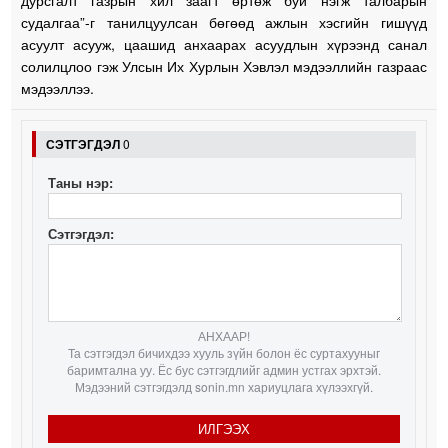
дурсгалт газрын хил заагт өртөж буй нэгж талбарын
судалгаа”-г танилцуулсан бөгөөд ажлын хэсгийн гишүүд
асуулт асууж, цаашид анхаарах асуудлын хүрээнд санал
солилцлоо гэж Улсын Их Хурлын Хэвлэл мэдээллийн газраас
мэдээллээ.
СЭТГЭГДЭЛ
0
Таны нэр:
Сэтгэгдэл:
АНХААР!
Та сэтгэгдэл бичихдээ хууль зүйн болон ёс суртахууныг
баримтална уу. Ёс бус сэтгэгдлийг админ устгах эрхтэй.
Мэдээний сэтгэгдэлд sonin.mn хариуцлага хүлээхгүй.
ИЛГЭЭХ