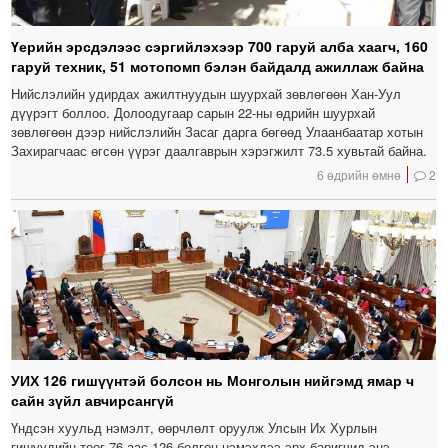
Үерийн эрсдэлээс сэргийлэхээр 700 гаруй алба хаагч, 160
гаруй техник, 51 мотопомп бэлэн байдалд ажиллаж байна
Нийслэлийн удирдах ажилтнуудын шуурхай зөвлөгөөн Хан-Уул
дүүрэгт боллоо. Долоодугаар сарын 22-ны өдрийн шуурхай
зөвлөгөөн дээр нийслэлийн Засаг дарга бөгөөд Улаанбаатар хотын
Захирагчаас өгсөн үүрэг даалгаврын хэрэгжилт 73.5 хувьтай байна.
6 өдрийн өмнө
2
УИХ 126 гишүүнтэй болсон нь Монголын нийгэмд ямар ч
сайн зүйл авчирсангүй
Үндсэн хуульд нэмэлт, өөрчлөлт оруулж Улсын Их Хурлын
гишүүдийн тоог 76-аас 126 болгон нэмэхдээ эрх баригчид энэ