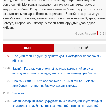
өөрчлөлтийг Монголын парламентын түүхэн шинэчлэл хэмээн
тодорхойлж байв. Илүү олон төлөөлөлтэй болно, хууль тогтоох үйл
ажиллагааны чанар сайжирна, парламент Засгийн газартаа илүү
хүчтэй хяналт тавина, авлига, ашиг сонирхлын зөрчил буурна, жижиг
намуудын оролцоо нэмэгдэнэ гэсэн тайлбаруудыг удаа дараа
хийсэн.
6 өдрийн өмнө
21
ШИНЭ
ЭРЭЛТТЭЙ
12:02
Нөөцийн савны “нууц” буюу шатахууны хомсдлоос чөлөөлөх 9%-
ийн зээл
17:42
Засгийн Газраас хөнгөлөлттэй зээлээр дэмжсэний үр дүнд
шатахуун хадгалах савнууд эхнээсээ ашиглалтад орж байна
11:20
Ерөнхий сайд БНХАУ-аас сар бүр 12-15 мянган тонн АИ-92
автобензин тогтмол нийлүүлэх хүсэлт тавилаа
20:30
Эмгэнэл
17:59
Улаанбаатарын утааг бууруулах, нийслэлчүүдийн эрүүл мэндийг
хамгаалах төслийг “Чингис хаан баялгийн сан нэгдэл” ХХК-тай