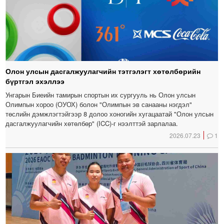
Олон улсын дасгалжуулагчийн тэтгэлэгт хөтөлбөрийн
бүртгэл эхэллээ
Унгарын Биеийн тамирын спортын их сургууль нь Олон улсын
Олимпын хороо (ОУОХ) болон "Олимпын эв санааны нэгдэл"
төслийн дэмжлэгтэйгээр 8 долоо хоногийн хугацаатай "Олон улсын
дасгалжуулагчийн хөтөлбөр" (ICC)-г нээлттэй зарлалаа.
2026.07.23
1