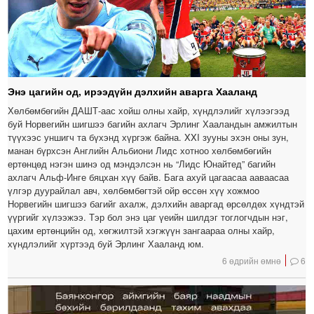
Энэ цагийн од, ирээдүйн дэлхийн аварга Хааланд
Хөлбөмбөгийн ДАШТ-аас хойш олны хайр, хүндлэлийг хүлээгээд
буй Норвегийн шигшээ багийн ахлагч Эрлинг Хааландын амжилтын
түүхээс уншигч та бүхэнд хүргэж байна. XXI зууны эхэн оны зун,
манан бүрхсэн Английн Альбиони Лидс хотноо хөлбөмбөгийн
ертөнцөд нэгэн шинэ од мэндэлсэн нь “Лидс Юнайтед” багийн
ахлагч Альф-Инге бяцхан хүү байв. Бага ахуй цагаасаа ааваасаа
үлгэр дуурайлал авч, хөлбөмбөгтэй ойр өссөн хүү хожмоо
Норвегийн шигшээ багийг ахалж, дэлхийн аваргад өрсөлдөх хүндтэй
үүргийг хүлээжээ. Тэр бол энэ цаг үеийн шилдэг тоглогчдын нэг,
цахим ертөнцийн од, хөгжилтэй хэгжүүн зангаараа олны хайр,
хүндлэлийг хүртээд буй Эрлинг Хааланд юм.
6 өдрийн өмнө
6