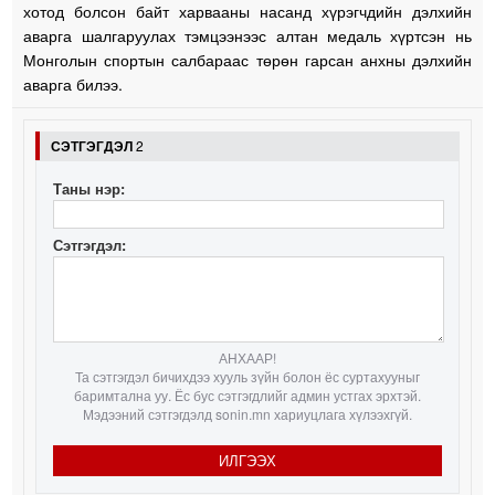
хотод болсон байт харвааны насанд хүрэгчдийн дэлхийн
аварга шалгаруулах тэмцээнээс алтан медаль хүртсэн нь
Монголын спортын салбараас төрөн гарсан анхны дэлхийн
аварга билээ.
СЭТГЭГДЭЛ
2
Таны нэр:
Сэтгэгдэл:
АНХААР!
Та сэтгэгдэл бичихдээ хууль зүйн болон ёс суртахууныг
баримтална уу. Ёс бус сэтгэгдлийг админ устгах эрхтэй.
Мэдээний сэтгэгдэлд sonin.mn хариуцлага хүлээхгүй.
ИЛГЭЭХ