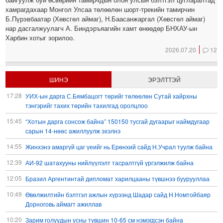
хамрагдахаар Монгол Улсаа төлөөлөн шорт-трекийн тамирчин
Б.Пүрэвбаатар (Хөвсгөл аймаг), Н.Баасанжаргал (Хөвсгөл аймаг)
нар дасгалжуулагч А. Биндэръяагийн хамт өнөөдөр БНХАУ-ын
Харбин хотыг зорилоо.
2026.07.20
12
ШИНЭ
ЭРЭЛТТЭЙ
17:28
УИХ-ын дарга С.Бямбацогт төрийг төлөөлөн Сутай хайрхны
тэнгэрийг тахих төрийн тахилгад оролцлоо
15:45
“Хотын дарга сонсож байна” 150150 тусгай дугаарыг наймдугаар
сарын 14-нөөс ажиллуулж эхэлнэ
14:55
Жинхэнэ амаргүй цаг үеийг нь Ерөнхий сайд Н.Учрал туулж байна
12:39
АИ-92 шатахууны нийлүүлэлт тасралтгүй үргэлжилж байна
12:05
Бразил Аргентинтай дипломат харилцааны түвшнээ буурууллаа
10:49
Өвөлжилтийн бэлтгэл ажлын хүрээнд Шадар сайд Н.Номтойбаяр
Дорноговь аймагт ажиллав
10:20
Зарим голуудын усны түвшин 10-65 см нэмэгдсэн байна