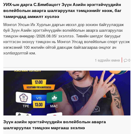
УИХ-ын дарга С.Бямбацогт Зүүн Азийн эрэгтэйчүүдийн
волейболын аварга шалгаруулах тэмцээнийг нээж, баг
тамирчдад амжилт хүслээ
Монгол Улсын Их Хурлын даргын ивээл дор зохион байгуулагдаж
буй Зүүн Азийн эрэгтэйчүүдийн волейболын аварга шалгаруулах
тэмцээн өнөөдөр /2026.08.05/ эхэллээ. Тивийн шилдэг багуудыг
нэгтгэсэн энэхүү тэмцээн нь Монгол Улсад волейболын спорт үүсэж
хөгжсөний 100 жилийн ойтой давхцаж байгаагаараа онцлог ач
холбогдолтой юм.
1 өдрийн өмнө
0
Зүүн азийн эрэгтэйчүүдийн волейболын аварга
шалгаруулах тэмцээн маргааш эхэлнэ