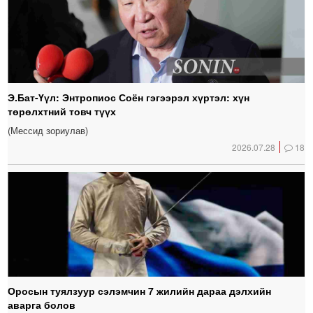
Э.Бат-Үүл: Энтропиос Соён гэгээрэл хүртэл: хүн
төрөлхтний товч түүх
(Мессид зориулав)
2026.07.28
18
Оросын туялзуур сэлэмчин 7 жилийн дараа дэлхийн
аварга болов