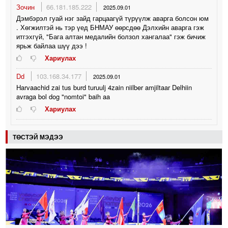
Зочин
66.181.185.222
2025.09.01
Дэмбэрэл гуай нэг зайд гарцаагүй түрүүлж аварга болсон юм
. Хөгжилтэй нь тэр үед БНМАУ өөрсдөө Дэлхийн аварга гэж
итгэхгүй, "Бага алтан медалийн болзол хангалаа" гэж бичиж
ярьж байлаа шүү дээ !
Хариулах
Dd
103.168.34.177
2025.09.01
Harvaachid zai tus burd turuulj 4zain niilber amjiltaar Delhiin
avraga bol dog "nomtoi" baih aa
Хариулах
ТӨСТЭЙ МЭДЭЭ