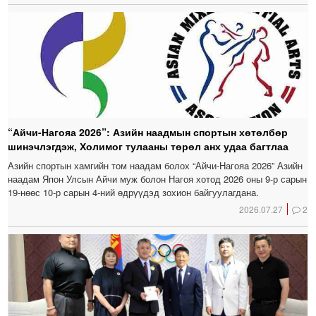
“Айчи-Нагояа 2026”: Азийн наадмын спортын хөтөлбөр
шинэчлэгдэж, Холимог тулааны төрөл анх удаа багтлаа
Азийн спортын хамгийн том наадам болох “Айчи-Нагояа 2026” Азийн
наадам Япон Улсын Айчи муж болон Нагоя хотод 2026 оны 9-р сарын
19-нөөс 10-р сарын 4-ний өдрүүдэд зохион байгуулагдана.
2026.07.27
2