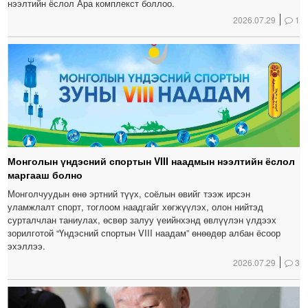
нээлтийн ёслол Ара комплекст боллоо.
2026.07.29
1
Монголын үндэсний спортын VIII наадмын нээлтийн ёслол
маргааш болно
Монголчуудын өнө эртний түүх, соёлын өвийг тээж ирсэн
уламжлалт спорт, тоглоом наадгайг хөгжүүлэх, олон нийтэд
сурталчлан таниулах, өсвөр залуу үеийнхэнд өвлүүлэн үлдээх
зорилготой “Үндэсний спортын VIII наадам” өнөөдөр албан ёсоор
эхэллээ.
2026.07.29
3