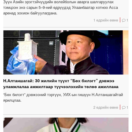
Зүүн Азийн эрэгтэйчүүдийн волейболын аварга шалгаруулах
тэмцээн энэ сарын 5–9-ний өдрүүдэд Улаанбаатар хотноо Асса
аренад зохион байгуулагдана.
1 өдрийн өмнө
1
Н.Алтаншагай: 30 жилийн түүхт “Бөх билэгт” дэвжээ
уламжлалаа амжилтаар түүчээлэхийн төлөө ажиллана
“Бөх билэгт” дэвжээний тэргүүн, УИХ-ын гишүүн Н.Алтаншагайтай
ярилцлаа.
2 өдрийн өмнө
1