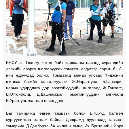
БНСУ-ын Гванжу хотод байт харвааны насанд хүрэгчдийн
дэлхийн аварга шалгаруулах тэмцээн есдүгээр сарын 6-12-
ний өдрүүдэд болно. Тэмцээнд манай улсаас Үндэсний
шигшээ багийн дасгалжуулагч Ж.Нарантуяа, Б.Ганзориг
нарын удирдлага дор эрэгтэйчүүдийн ангилалд Ж.Гантөгс,
Б.Отгонболд, Д.Дашнамжил, эмэгтэйчүүдийн ангилалд
Б.Урантунгалаг нар өрсөлдөнө.
Баг тамирчид өдгөө тэмцээн болох БНСУ-д бэлтгэл
сургуулилтаа хангаж байна. Дашрамд дуулгахад гавьяат
тамирчин Д.Дэмбэрэл 54 жилийн өмнө Их Британийн Йорк