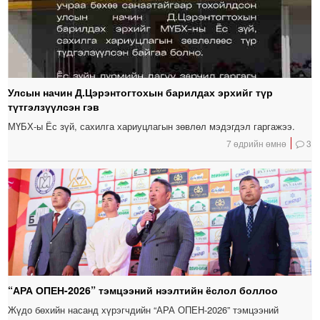
Улсын начин Д.Цэрэнтогтохын барилдах эрхийг түр
түтгэлзүүлсэн гэв
МҮБХ-ы Ёс зүй, сахилга хариуцлагын зөвлөл мэдэгдэл гаргажээ.
7 өдрийн өмнө
3
“АРА ОПЕН-2026” тэмцээний нээлтийн ёслол боллоо
Жүдо бөхийн насанд хүрэгчдийн “АРА ОПЕН-2026” тэмцээний