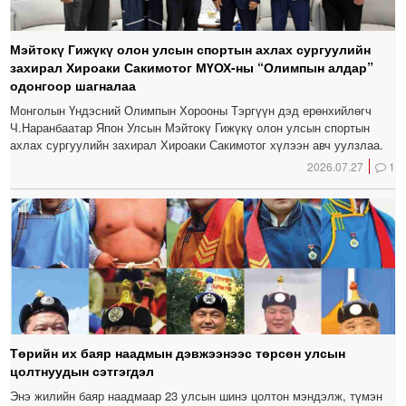
Мэйтокү Гижүкү олон улсын спортын ахлах сургуулийн
захирал Хироаки Сакимотог МҮОХ-ны “Олимпын алдар”
одонгоор шагналаа
Монголын Үндэсний Олимпын Хорооны Тэргүүн дэд ерөнхийлөгч
Ч.Наранбаатар Япон Улсын Мэйтокү Гижүкү олон улсын спортын
ахлах сургуулийн захирал Хироаки Сакимотог хүлээн авч уулзлаа.
2026.07.27
1
Төрийн их баяр наадмын дэвжээнээс төрсөн улсын
цолтнуудын сэтгэгдэл
Энэ жилийн баяр наадмаар 23 улсын шинэ цолтон мэндэлж, түмэн