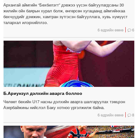
Архангай аймгийн “Бөхбилэгт” дэвжээ үүсэн байгуулагдсаны 30
жилийн ойн баярын хурал болж, өнгөрсөн хугацаанд аймгийнхаа
бөхчүүдийг дэмжин, хамтран зүтгэсэн байгууллага, хувь хүмүүст
талархал илэрхийллээ.
6 өдрийн өмнө
6
Б.Ариунзул дэлхийн аварга боллоо
Чөлөөт бөхийн U17 насны дэлхийн аварга шалгаруулах тэмцээн
Азербайжины нийслэл Баку хотноо үргэлжилж байна.
6 өдрийн өмнө
8