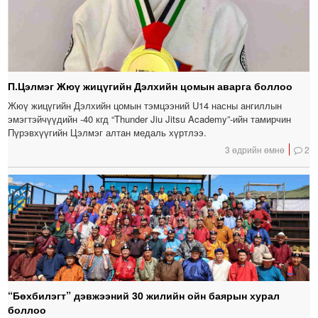
П.Цэлмэг Жюү жицүгийн Дэлхийн цомын аварга боллоо
Жюү жицүгийн Дэлхийн цомын тэмцээний U14 насны ангиллын
эмэгтэйчүүдийн -40 кгд “Thunder Jiu Jitsu Academy”-ийн тамирчин
Пүрэвхүүгийн Цэлмэг алтан медаль хүртлээ.
3 өдрийн өмнө
2
“Бөхбилэгт” дэвжээний 30 жилийн ойн баярын хурал
боллоо