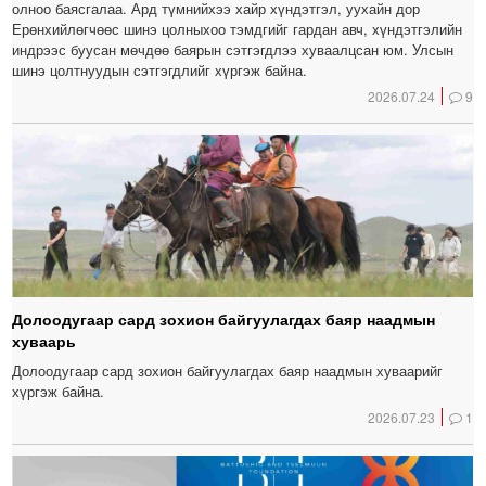
олноо баясгалаа. Ард түмнийхээ хайр хүндэтгэл, уухайн дор
Ерөнхийлөгчөөс шинэ цолныхоо тэмдгийг гардан авч, хүндэтгэлийн
индрээс буусан мөчдөө баярын сэтгэгдлээ хуваалцсан юм. Улсын
шинэ цолтнуудын сэтгэгдлийг хүргэж байна.
2026.07.24
9
Долоодугаар сард зохион байгуулагдах баяр наадмын
хуваарь
Долоодугаар сард зохион байгуулагдах баяр наадмын хуваарийг
хүргэж байна.
2026.07.23
1