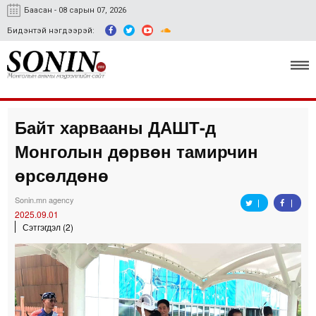
Баасан - 08 сарын 07, 2026
Бидэнтэй нэгдээрэй:
Байт харвааны ДАШТ-д
Улс төр, эдийн засаг
Монголын дөрвөн тамирчин
Гэмт хэрэг
өрсөлдөнө
Нийгэм, соёл
Sonin.mn agency
2025.09.01
Спорт
Сэтгэгдэл (2)
Easy news