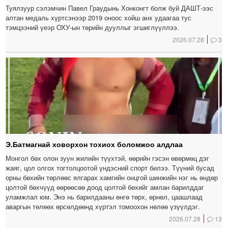
Туялзуур сэлэмчин Павел Граудынь Хонконгт болж буй ДАШТ-ээс
алтан медаль хүртсэнээр 2019 оноос хойш анх удаагаа тус
тэмцээний үеэр ОХУ-ын төрийн дууллыг эгшиглүүллээ.
2026.07.28
3
Э.Батмагнай ховорхон тохиох боломжоо алдлаа
Монгол бөх олон зуун жилийн түүхтэй, өөрийн гэсэн өвөрмөц дэг
жаяг, цол олгох тогтолцоотой үндэсний спорт билээ. Түүний бусад
орны бөхийн төрлөөс ялгарах хамгийн онцгой шинжийн нэг нь өндөр
цолтой бөхчүүд өөрөөсөө доод цолтой бөхийг амлан барилддаг
уламжлал юм. Энэ нь барилдааны өнгө төрх, өрнөл, цаашлаад
аваргын төлөөх өрсөлдөөнд хүртэл томоохон нөлөө үзүүлдэг.
2026.07.28
13