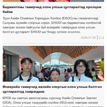
Бадминтоны тамирчид олон улсын цугларалтад оролцож
байна
Зүүн Азийн Олимпын Хороодын Холбоо (EAOC)-ны санаачилгаар
Сычуань мужийн спортын хороо, БНХАУ-ын бадминтоны холбоотой
хамтран зохион байгуулж буй өсвөрийн тамирчдын олон улсын
бэлтгэл цугларалт БНХАУ-ын Чэндү хотноо эхэллээ.
2026.07.20
2
Өсвөрийн тамирчид өвлийн спортын олон улсын бэлтгэл
цугларалтад хамрагдана
МҮОХ-ны хамтын ажиллагааны хүрээнд Азийн Олимпын Зөвлөл
(OCA), Олон улсын тэшүүрийн холбоо (ISU)-ноос хамтран зохион
байгуулж буй өсвөрийн тамирчдын олон улсын бэлтгэл цугларалтад