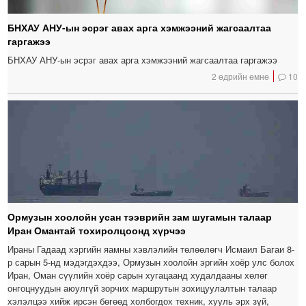
БНХАУ АНУ-ын эсрэг авах арга хэмжээний жагсаалтаа
гаргажээ
БНХАУ АНУ-ын эсрэг авах арга хэмжээний жагсаалтаа гаргажээ
2 өдрийн өмнө
10
Ормузын хоолойн усан тээврийн зам шугамын талаар
Иран Омантай тохиролцоонд хүрчээ
Ираны Гадаад хэргийн яамны хэвлэлийн төлөөлөгч Исмаил Багаи 8-
р сарын 5-нд мэдэгдэхдээ, Ормузын хоолойн эргийн хоёр улс болох
Иран, Оман сүүлийн хоёр сарын хугацаанд худалдааны хөлөг
онгоцнуудын аюулгүй зорчих маршрутын зохицуулалтын талаар
хэлэлцээ хийж ирсэн бөгөөд холбогдох техник, хууль эрх зүй,