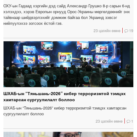
ОХУ-ын Гадаад хэргийн дэд сайд Александр Грушко 8-р сарын 6-нд
хэлэхдээ, хэрэв Европын орнууд Орос-Украины мөргөлдөөнийг энх
тайвнаар шийдвэрлэхийг дэмжиж байгаа бол Украинд зэвсэг
нийлүүлэхээ зогсоох ёстой гэв.
23 цагийн өмнө
19
ШХАБ-ын “Тяньшань-2026” кибер терроризмтой тэмцэх
хамтарсан сургуулилалт боллоо
ШХАБ-ын “Тяньшань-2026” кибер терроризмтой тэмцэх хамтарсан
сургуулилалт боллоо
23 цагийн өмнө
1