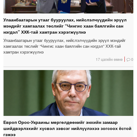
Улаанбаатарын утааг бууруулах, нийслэлчүүдийн эрүүл
мэндийг хамгаалах төслийг “Чингис хаан баялгийн сан
нэгдэл” ХХК-тай хамтран хэрэгжүүлнэ
Улаанбаатарын утааг бууруулах, нийслэлчүүдийн эрүүл мэндийг
хамгаалах төслийг “Чингис хаан баялгийн сан нэгдэл” ХХК-тай
хамтран хэрэгжүүлнэ
17 цагийн өмнө
0
Европ Орос-Украины мөргөлдөөнийг энхийн замаар
шийдвэрлэхийг хүсвэл зэвсэг нийлүүлэхээ зогсоох ёстой
гэжээ