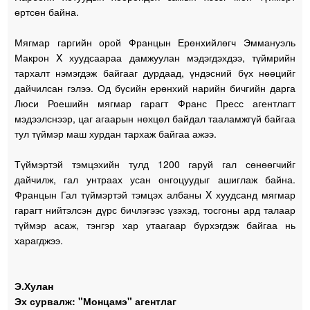
өртсөн байна.
Мягмар гаргийн орой Францын Ерөнхийлөгч Эммануэль
Макрон X хуудсаараа дамжуулан мэдэгдэхдээ, түймрийн
тархалт нэмэгдэж байгааг дурдаад, үндэсний бүх нөөцийг
дайчилсан гэлээ. Од бүсийн ерөнхий нарийн бичгийн дарга
Люси Роешийн мягмар гарагт Франс Пресс агентлагт
мэдээлснээр, цаг агаарын нөхцөл байдал тааламжгүй байгаа
тул түймэр маш хурдан тархаж байгаа ажээ.
Түймэртэй тэмцэхийн тулд 1200 гаруй гал сөнөөгчийг
дайчилж, гал унтраах усан онгоцуудыг ашиглаж байна.
Францын Гал түймэртэй тэмцэх албаны X хуудсанд мягмар
гарагт нийтэлсэн дүрс бичлэгээс үзэхэд, тосгоны ард талаар
түймэр асаж, тэнгэр хар утаагаар бүрхэгдэж байгаа нь
харагджээ.
Э.Хулан
Эх сурвалж: "Монцамэ" агентлаг