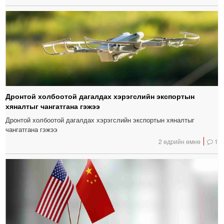
Дронтой холбоотой дагалдах хэрэгслийн экспортын
хяналтыг чангатгана гэжээ
Дронтой холбоотой дагалдах хэрэгслийн экспортын хяналтыг
чангатгана гэжээ
2 өдрийн өмнө
1