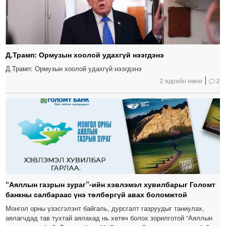
Д.Трамп: Ормузын хоолой удахгүй нээгдэнэ
Д.Трамп: Ормузын хоолой удахгүй нээгдэнэ
2 өдрийн өмнө
2
“Аяллын газрын зураг”-ийн хэвлэмэл хувилбарыг Голомт
банкны салбараас үнэ төлбөргүй авах боломжтой
Монгол орны үзэсгэлэнт байгаль, дурсгалт газруудыг таниулах,
аялагчдад тав тухтай аялахад нь хөтөч болох зорилготой “Аяллын