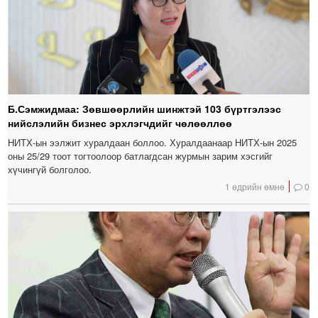
Б.Сэмжидмаа: Зөвшөөрлийн шинжтэй 103 бүртгэлээс
нийслэлийн бизнес эрхлэгчдийг чөлөөллөө
НИТХ-ын ээлжит хуралдаан боллоо. Хуралдаанаар НИТХ-ын 2025
оны 25/29 тоот тогтоолоор батлагдсан журмын зарим хэсгийг
хүчингүй болголоо.
1 өдрийн өмнө
0