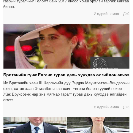
газрын зураг”-ийг Голомт банк 2017 оноос хойш эрхлэн гаргаж байгаа
билээ.
2 өдрийн өмнө
0
Британийн гүнж Евгени гурав дахь хүүхдээ өлгийдөн авчээ
Их Британийн хаан III Чарльзийн дүү Эндрю Маунтбаттен-Виндзорын
охин, хатан хаан Элизабетын ач охин Евгени болон түүний нөхөр
Жак Бруксбэнк нар энэ мягмар гарагт гурав дахь хүүхдээ өлгийдөн
авчээ.
2 өдрийн өмнө
5