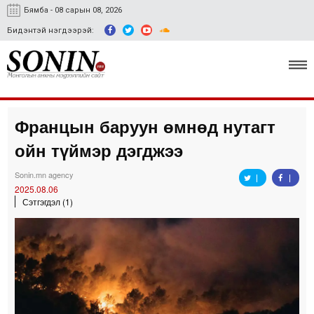
Бямба - 08 сарын 08, 2026
Бидэнтэй нэгдээрэй:
Францын баруун өмнөд нутагт
Улс төр, эдийн засаг
ойн түймэр дэгджээ
Гэмт хэрэг
Sonin.mn agency
Нийгэм, соёл
2025.08.06
Сэтгэгдэл (1)
Спорт
Easy news