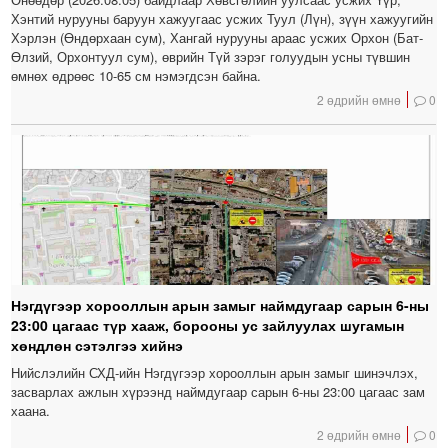
Хэнтий нурууны баруун хажуугаас усжих Туул (Лүн), зүүн хажуугийн
Хэрлэн (Өндөрхаан сум), Хангай нурууны араас усжих Орхон (Бат-
Өлзий, Орхонтуул сум), өврийн Түй зэрэг голуудын усны түвшин
өмнөх өдрөөс 10-65 см нэмэгдсэн байна.
2 өдрийн өмнө
0
Нэгдүгээр хорооллын арын замыг наймдугаар сарын 6-ны
23:00 цагаас түр хааж, борооны ус зайлуулах шугамын
хөндлөн сэтэлгээ хийнэ
Нийслэлийн СХД-ийн Нэгдүгээр хорооллын арын замыг шинэчлэх,
засварлах ажлын хүрээнд наймдугаар сарын 6-ны 23:00 цагаас зам
хаана.
2 өдрийн өмнө
0