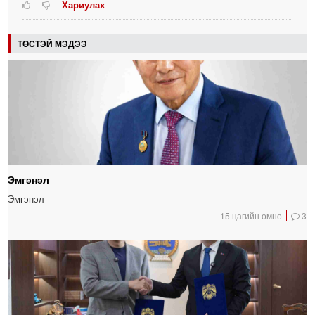
Хариулах
ТӨСТЭЙ МЭДЭЭ
Эмгэнэл
Эмгэнэл
15 цагийн өмнө
3