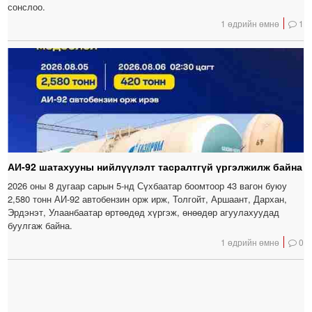
сонслоо.
1 өдрийн өмнө
1
АИ-92 шатахууны нийлүүлэлт тасралтгүй үргэлжилж байна
2026 оны 8 дугаар сарын 5-нд Сүхбаатар боомтоор 43 вагон буюу
2,580 тонн АИ-92 автобензин орж ирж, Толгойт, Аршаант, Дархан,
Эрдэнэт, Улаанбаатар өртөөдөд хүргэж, өнөөдөр агуулахуудад
буулгаж байна.
1 өдрийн өмнө
0