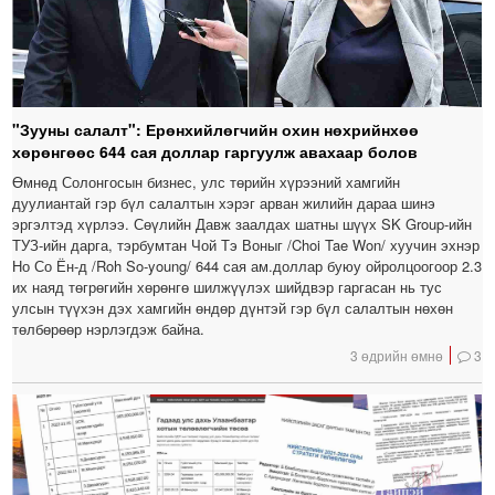
"Зууны салалт": Ерөнхийлөгчийн охин нөхрийнхөө
хөрөнгөөс 644 сая доллар гаргуулж авахаар болов
Өмнөд Солонгосын бизнес, улс төрийн хүрээний хамгийн
дуулиантай гэр бүл салалтын хэрэг арван жилийн дараа шинэ
эргэлтэд хүрлээ. Сөүлийн Давж заалдах шатны шүүх SK Group-ийн
ТУЗ-ийн дарга, тэрбумтан Чой Тэ Воныг /Choi Tae Won/ хуучин эхнэр
Но Со Ён-д /Roh So-young/ 644 сая ам.доллар буюу ойролцоогоор 2.3
их наяд төгрөгийн хөрөнгө шилжүүлэх шийдвэр гаргасан нь тус
улсын түүхэн дэх хамгийн өндөр дүнтэй гэр бүл салалтын нөхөн
төлбөрөөр нэрлэгдэж байна.
3 өдрийн өмнө
3