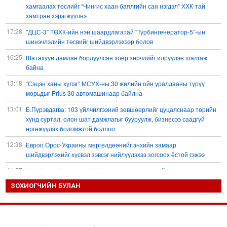
хамгаалах төслийг “Чингис хаан баялгийн сан нэгдэл” ХХК-тай
хамтран хэрэгжүүлнэ
17:28
"ДЦС-3” ТӨХК-ийн нэн шаардлагатай “Турбингенератор-5”-ын
шинэчлэлийн төсвийг шийдвэрлэхээр болов
16:25
Шатахуун дамлан борлуулсан хоёр зөрчлийг илрүүлэн шалгаж
байна
13:18
“Сэцэн ханы хүлэг” МСУХ-ны 30 жилийн ойн уралдааны түрүү
морьдыг Prius 30 автомашинаар байлна
13:01
Б.Пүрэвдагва: 103 үйлчилгээний зөвшөөрлийг цуцалснаар төрийн
хүнд суртал, олон шат дамжлагыг бууруулж, бизнесээ саадгүй
өргөжүүлэх боломжтой боллоо
12:38
Европ Орос-Украины мөргөлдөөнийг энхийн замаар
шийдвэрлэхийг хүсвэл зэвсэг нийлүүлэхээ зогсоох ёстой гэжээ
11:57
ШХАБ-ын “Тяньшань-2026” кибер терроризмтой тэмцэх хамтарсан
сургуулилалт боллоо
ЗОХИОГЧИЙН БУЛАН
11:54
Д.Трамп: АНУ сум, зэвсгийн нөөцөө нэмэгдүүлэх шаардлагатай
11:11
Б.Хулан дэлхийн аварга боллоо