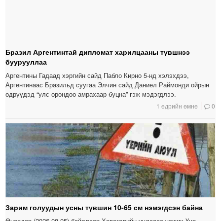
Бразил Аргентинтай дипломат харилцааны түвшнээ
буурууллаа
Аргентины Гадаад хэргийн сайд Пабло Кирно 5-нд хэлэхдээ,
Аргентинаас Бразильд суугаа Элчин сайд Даниел Раймонди ойрын
өдрүүдэд “улс орондоо амрахаар буцна” гэж мэдэгдлээ.
1 өдрийн өмнө
0
Зарим голуудын усны түвшин 10-65 см нэмэгдсэн байна
Өнөөдөр (2026.08.05) байдлаар Хөвсгөлийн уулсаас усжих Үүр,