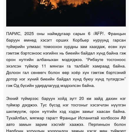
ПАРИС, 2025 оны наймдугаар сарын 6 /AFP/. Францын
баруун өмнөд хэсэгт орших Корбьер нуруунд гарсан
түймрийн улмаас томоохон хурдны зам хаагдаж, есөн хүн
гэмтэж бэртсэнээс нэгийнх нь биеийн байдал хүнд байна гэж
орон нутгийн албаныхан мэдэгджээ. “Рибауте тосгоноос
эхэлсэн түймэр 11 мянган га талбайг хамраад байна.
Долоон гал сөнөөгч болон өөр хоёр хүн гэмтэж бэртсэний
дотор нэг хүний биеийн байдал хүнд буюу хүнд түлэгдсэн”
гэж Од бүсийн удирдлагууд мэдээлсэн байна.
Эхний түймрээс баруун хойд зүгт 20 км зайд дахин нэг
түймэр дэгджээ. Тус бүсэд нэг тосгоныг хэсэгчлэн нүүлгэн
шилжүүлж, орон нутгийн хэд хэдэн замыг хаасан байна.
Тухайлбал, мягмар гарагт Францыг Испанитай холбосон A9
авто замын зарим хэсгийг хаажээ. Перпиньон болон
Нарбонн хотуудын хоорондох замын хэсэг мөн түймэрт