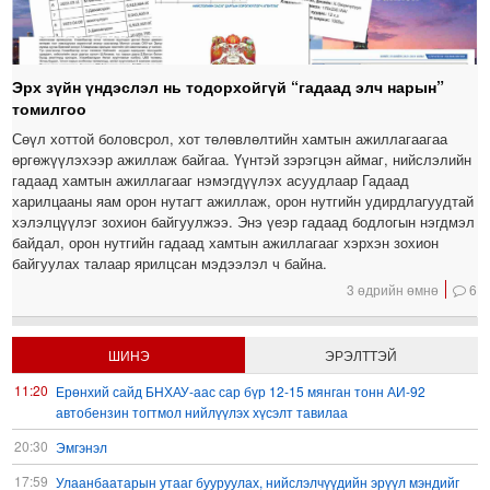
Эрх зүйн үндэслэл нь тодорхойгүй “гадаад элч нарын”
томилгоо
Сөүл хоттой боловсрол, хот төлөвлөлтийн хамтын ажиллагаагаа
өргөжүүлэхээр ажиллаж байгаа. Үүнтэй зэрэгцэн аймаг, нийслэлийн
гадаад хамтын ажиллагааг нэмэгдүүлэх асуудлаар Гадаад
харилцааны яам орон нутагт ажиллаж, орон нутгийн удирдлагуудтай
хэлэлцүүлэг зохион байгуулжээ. Энэ үеэр гадаад бодлогын нэгдмэл
байдал, орон нутгийн гадаад хамтын ажиллагааг хэрхэн зохион
байгуулах талаар ярилцсан мэдээлэл ч байна.
3 өдрийн өмнө
6
ШИНЭ
ЭРЭЛТТЭЙ
11:20
Ерөнхий сайд БНХАУ-аас сар бүр 12-15 мянган тонн АИ-92
автобензин тогтмол нийлүүлэх хүсэлт тавилаа
20:30
Эмгэнэл
17:59
Улаанбаатарын утааг бууруулах, нийслэлчүүдийн эрүүл мэндийг