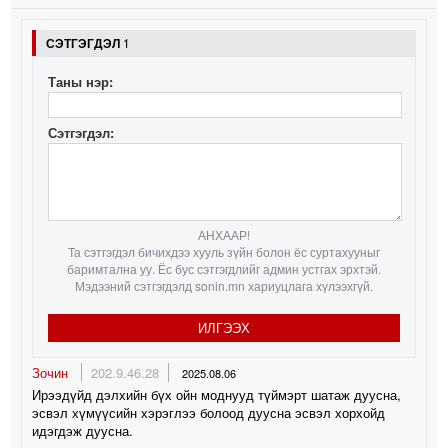
СЭТГЭГДЭЛ
1
Таны нэр:
Сэтгэгдэл:
АНХААР!
Та сэтгэгдэл бичихдээ хууль зүйн болон ёс суртахууныг
баримтална уу. Ёс бус сэтгэгдлийг админ устгах эрхтэй.
Мэдээний сэтгэгдэлд sonin.mn хариуцлага хүлээхгүй.
ИЛГЭЭХ
Зочин
202.9.46.28
2025.08.06
Ирээдүйд дэлхийн бүх ойн моднууд түймэрт шатаж дуусна,
эсвэл хүмүүсийн хэрэглээ болоод дуусна эсвэл хорхойд
идэгдэж дуусна.