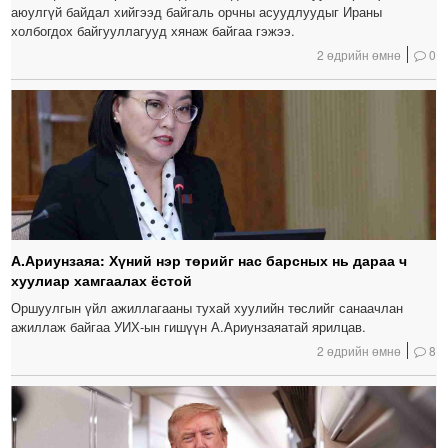
аюулгүй байдал хийгээд байгаль орчны асуудлуудыг Ираны
холбогдох байгууллагууд хянаж байгаа гэжээ.
2 өдрийн өмнө
0
А.Ариунзаяа: Хүний нэр төрийг нас барсных нь дараа ч
хуулиар хамгаалах ёстой
Оршуулгын үйл ажиллагааны тухай хуулийн төслийг санаачлан
ажиллаж байгаа УИХ-ын гишүүн А.Ариунзаяатай ярилцав.
2 өдрийн өмнө
8