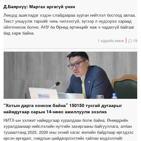
Д.Баярхүү: Маргах аргагүй үнэн
Лекцэд ашигладаг хэдэн слайдаараа зурган нийтлэл босгоод авлаа.
Текст уншуулж тархийг чинь чилээхгүй, зүгээр л нүдээрээ хараад
ойлгочихож болно. АНУ ба Өрнөд ертөнцийг яаж ч чадахгүй байгааг
бид харж байна.
1 өдрийн өмнө
19
“Хотын дарга сонсож байна” 150150 тусгай дугаарыг
наймдугаар сарын 14-нөөс ажиллуулж эхэлнэ
НИТХ-ын ээлжит наймдугаар хуралдаан болж байна. Өнөөдрийн
хуралдаанаар нийслэлийн нутгийн захиргааны байгууллага, албан
тушаалтанд 2025, 2026 оны эхний хагас жилийн байдлаар иргэдээс
ирсэн өргөдөл, гомдлын шийдвэрлэлтийн тайлан мэдээллийг