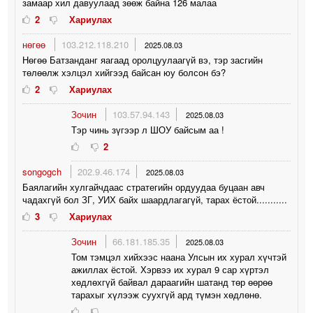
замаар хил давуулаад зөөж байна 126 малаа
2
Хариулах
нөгөө
103.212.118.210
2025.08.03
Нөгөө Батзанданг яагаад оролцуулаагүй вэ, тэр засгийн
төлөөлж хэлцэл хийгээд байсан юу болсон бэ?
2
Хариулах
Зочин
103.57.94.143
2025.08.03
Тэр чинь зүгээр л ШОУ байсым аа !
2
songogch
202.9.46.174
2025.08.03
Баялагийн хулгайчдаас стратегийн ордуудаа буцаан авч
чадахгүй бол ЗГ, УИХ байх шаардлагагүй, тарах ёстой...........
3
Хариулах
Зочин
66.181.185.35
2025.08.03
Том тэмцэл хийхээс наана Улсын их хурал хүчтэй
ажиллах ёстой. Хэрвээ их хурал 9 сар хүртэл
хөдлөхгүй байвал дараагийн шатанд төр өөрөө
тарахыг хүлээж суухгүй ард түмэн хөдлөнө.