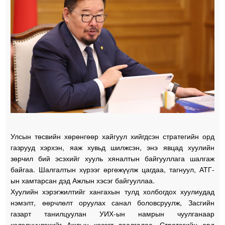
Улсын төсвийн хөрөнгөөр хайгуул хийгдсэн стратегийн орд
газрууд хэрхэн, яаж хувьд шилжсэн, энэ явцад хуулийн
зөрчил бий эсэхийг хууль хяналтын байгууллага шалгаж
байгаа. Шалгалтын хүрээг өргөжүүлж цагдаа, тагнуул, АТГ-
ын хамтарсан дэд Ажлын хэсэг байгууллаа.
Хуулийн хэрэгжилтийг хангахын тулд холбогдох хуулиудад
нэмэлт, өөрчлөлт оруулах санал боловсруулж, Засгийн
газарт танилцуулан УИХ-ын намрын чуулганаар
хэлэлцүүлэхийг Ажлын хэсэгт даалгалаа. Стратегийн орд