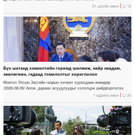
21 цагийн өмнө
12
Бүх шатанд хэмнэлтийн горимд шилжиж, найр наадам,
зөвлөгөөн, гадаад томилолтыг хориглолоо
Монгол Улсын Засгийн газрын ээлжит хуралдаан өнөөдөр
/2026.08.05/ болж, дараах асуудлуудыг хэлэлцэн шийдвэрлэлээ.
1 өдрийн өмнө
20