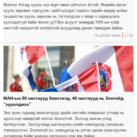
Монгол Улсад хууль хүн бүрт ижил үйлчлэх ёстой. Жирийн иргэн
хууль зөрчвөл торгуулж, шийтгүүлдэг хэрнээ төрийн өндөр албан
тушаалтан хууль зөрчсөн нь тогтоогдсон ч ямар ч хариуцлага
хүлээдэггүй байж болох уу?Энэ асуулт өнөөдөр УИХ-ын хоёр
эмэгтэй гишүүнтэй холбоотой асуудлаар дахин тавигдаж байна.
19 цагийн өмнө
44
МАН-ын 50 настнууд Хөвсгөлд, 40 настнууд нь Хэнтийд
“хуралджээ”
Энэ зуны туршид монголчууд эдийн засгийн хямралыг утгаар нь
эдэлсээр намартай золгох бололтой. Эхлээд махны үнэд
балбуулсан. Залгуулаад шатахууны үнийн нэмэгдэлд халаасаа
тэмтрүүллээ. Болоогүй ээ, хомсдолд нь унтах цагаа хумслуулан
дугаарлан байж жаахан шатахуун олж авч байна.