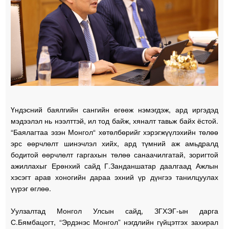
Үндэсний баялгийн сангийн өгөөж нэмэгдэж, ард иргэдэд
мэдээлэл нь нээлттэй, ил тод байж, хяналт тавьж байх ёстой.
“Баялагтаа эзэн Монгол“ хөтөлбөрийг хэрэгжүүлэхийн төлөө
эрс өөрчлөлт шинэчлэл хийх, ард түмний аж амьдралд
бодитой өөрчлөлт гаргахын төлөө санаачилгатай, зоригтой
ажиллахыг Ерөнхий сайд Г.Занданшатар даалгаад Ажлын
хэсэгт арав хоногийн дараа эхний үр дүнгээ танилцуулах
үүрэг өглөө.
Уулзалтад Монгол Улсын сайд, ЗГХЭГ-ын дарга
С.Бямбацогт, “Эрдэнэс Монгол” нэгдлийн гүйцэтгэх захирал