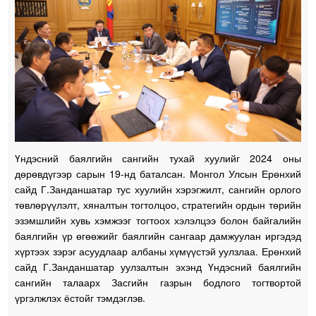
Үндэсний баялгийн сангийн тухай хуулийг 2024 оны
дөрөвдүгээр сарын 19-нд баталсан. Монгол Улсын Ерөнхий
сайд Г.Занданшатар тус хуулийн хэрэгжилт, сангийн орлого
төвлөрүүлэлт, хяналтын тогтолцоо, стратегийн ордын төрийн
эзэмшлийн хувь хэмжээг тогтоох хэлэлцээ болон байгалийн
баялгийн үр өгөөжийг баялгийн сангаар дамжуулан иргэдэд
хүртээх зэрэг асуудлаар албаны хүмүүстэй уулзлаа. Ерөнхий
сайд Г.Занданшатар уулзалтын эхэнд Үндэсний баялгийн
сангийн талаарх Засгийн газрын бодлого тогтвортой
үргэлжлэх ёстойг тэмдэглэв.