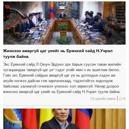
Жинхэнэ амаргүй цаг үеийг нь Ерөнхий сайд Н.Учрал
туулж байна
Экс Ерөнхий сайд Л.Оюун-Эрдэнэ эрх барьж суусан таван жилийн
хугацаандаа “амаргүй цаг үе” гэдэг үгийг мөн ч их ашиглаж билээ.
Гэвч экс Ерөнхий сайдын амаргүй цаг үе нь дотоодын хэдэн аж
ахуйн нэгжээ дайсан гэж зарлачихаад, тэдэнтэйгээ зодолдож
байснаас халиагүй гэчихвэл үнэнээс хол зөрөхгүй. Начир дээрээ
жинхэнэ амаргүй цаг үеийг нь Ерөнхий сайд Н.Учрал туулж байна.
13 цагийн өмнө
6