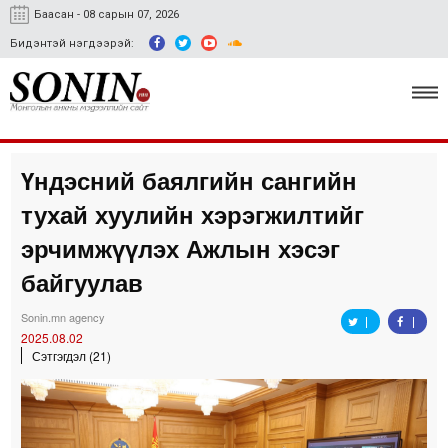
Баасан - 08 сарын 07, 2026
Бидэнтэй нэгдээрэй:
Үндэсний баялгийн сангийн
Улс төр, эдийн засаг
тухай хуулийн хэрэгжилтийг
Гэмт хэрэг
эрчимжүүлэх Ажлын хэсэг
Нийгэм, соёл
байгуулав
Спорт
Sonin.mn agency
2025.08.02
Easy news
Сэтгэгдэл (21)