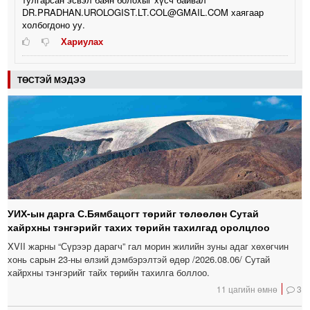
DR.PRADHAN.UROLOGIST.LT.COL@GMAIL.COM хаягаар
холбогдоно уу.
Хариулах
ТӨСТЭЙ МЭДЭЭ
УИХ-ын дарга С.Бямбацогт төрийг төлөөлөн Сутай
хайрхны тэнгэрийг тахих төрийн тахилгад оролцлоо
XVII жарны “Сүрээр дарагч” гал морин жилийн зуны адаг хөхөгчин
хонь сарын 23-ны өлзий дэмбэрэлтэй өдөр /2026.08.06/ Сутай
хайрхны тэнгэрийг тайх төрийн тахилга боллоо.
11 цагийн өмнө
3