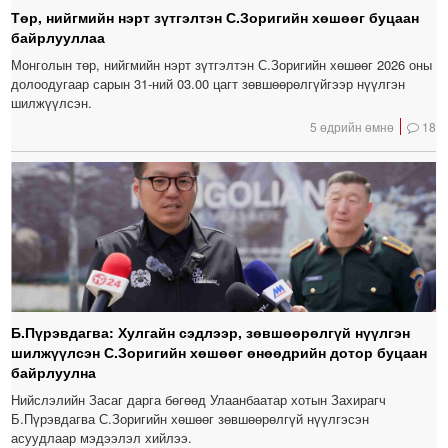
Төр, нийгмийн нэрт зүтгэлтэн С.Зоригийн хөшөөг буцаан
байрлууллаа
Монголын төр, нийгмийн нэрт зүтгэлтэн С.Зоригийн хөшөөг 2026 оны
долоодугаар сарын 31-ний 03.00 цагт зөвшөөрөлгүйгээр нүүлгэн
шилжүүлсэн.
5 өдрийн өмнө
18
Б.Пүрэвдагва: Хулгайн сэдлээр, зөвшөөрөлгүй нүүлгэн
шилжүүлсэн С.Зоригийн хөшөөг өнөөдрийн дотор буцаан
байрлуулна
Нийслэлийн Засаг дарга бөгөөд Улаанбаатар хотын Захирагч
Б.Пүрэвдагва С.Зоригийн хөшөөг зөвшөөрөлгүй нүүлгэсэн
асуудлаар мэдээлэл хийлээ.