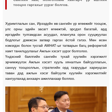
тооцоо гаргахыг үүрэг болгов.
Хуримтлалын сан, Ирээдүйн өв сангийн үр өгөөжийг тооцож,
улс орны эдийн засагт өгөөжтэй, эрсдэл багатай, ард
иргэдийн тулгамдсан асуудал, ялангуяа орон сууцжуулах
бодлогыг дэмжсэн загвар гаргах ёстой гэлээ. Мөн өсөн
нэмэгдэх болон тусгай АМНАТ-ыг татварын багц реформтой
хамт танилцуулахыг Ажлын хэсэгт үүрэг болголоо.
Үндэсний баялгийн сангийн тухай хуулийн хэрэгжилт
эрчимжүүлэх Ажлын хэсэгт хууль хяналтын байгууллагын,
санхүү тооцооллын, стратегийн орд газруудыг хариуцсан
таван дэд ажлын хэсэг байгуулж хуулийн хэрэгжилтийг
хангуулахад анхаарч ажиллахаар боллоо.