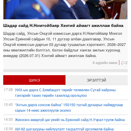
Шадар сайд Н.Номтойбаяр Хэнтий аймагт ажиллаж байна
Шадар сайд, Улсын Онцгой комиссын дарга Н.Номтойбаяр Монгол
Улсын Ерөнхий сайдын 10, 11 дүгээр албан даалгавар, Улсын
Онцгой комиссын даргын 03 дугаар тушаалын хэрэгжилт, 2026–2027
оны өвөлжилтийн бэлтгэл, бэлэн байдлыг хангах ажлын хүрээнд
өнөөдөр (2026.07.31) Хэнтий аймагт ажиллаж байна.
6 өдрийн өмнө
2
ШИНЭ
ЭРЭЛТТЭЙ
17:28
УИХ-ын дарга С.Бямбацогт төрийг төлөөлөн Сутай хайрхны
тэнгэрийг тахих төрийн тахилгад оролцлоо
15:45
“Хотын дарга сонсож байна” 150150 тусгай дугаарыг наймдугаар
сарын 14-нөөс ажиллуулж эхэлнэ
14:55
Жинхэнэ амаргүй цаг үеийг нь Ерөнхий сайд Н.Учрал туулж байна
12:39
АИ-92 шатахууны нийлүүлэлт тасралтгүй үргэлжилж байна