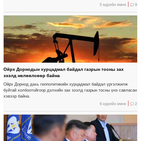
5 өдрийн өмнө
9
Ойрх Дорнодын хурцадмал байдал газрын тосны зах
зээлд нөлөөлсөөр байна
Ойрх Дорнод дахь геополитикийн хурцадмал байдал үргэлжилж
буйтай холбоотойгоор дэлхийн зах зээлд газрын тосны үнэ савласан
хэвээр байна.
6 өдрийн өмнө
2