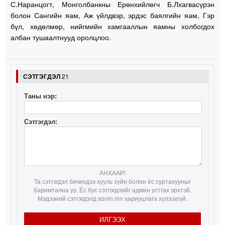
С.Наранцогт, Монголбанкны Ерөнхийлөгч Б.Лхагвасүрэн
болон Сангийн яам, Аж үйлдвэр, эрдэс баялгийн яам, Гэр
бүл, хөдөлмөр, нийгмийн хамгааллын яамны холбогдох
албан тушаалтнууд оролцлоо.
СЭТГЭГДЭЛ
21
Таны нэр:
Сэтгэгдэл:
АНХААР!
Та сэтгэгдэл бичихдээ хууль зүйн болон ёс суртахууныг
баримтална уу. Ёс бус сэтгэгдлийг админ устгах эрхтэй.
Мэдээний сэтгэгдэлд sonin.mn хариуцлага хүлээхгүй.
ИЛГЭЭХ