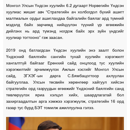
Монгол Улсын Үндсэн хуулийн 6.2 дугаарт Норвегийн Үндсэн
хуулиас жишиг авч “Стратегийн ач холбогдол бүхий ашигт
малтмалын ордыг ашиглахдаа байгалийн баялаг ард түмний
мэдэлд байх зарчимд нийцүүлэн түүний үр өгөөжийн
дийлэнх нь ард түмэнд ногдож байх эрх зүйн үндсийг
хуулиар тогтооно” гэж заасан.
2019 онд батлагдсан Үндсэн хуулийн энэ заалт болон
Үндэсний баялгийн сангийн тухай хуулийн хэрэгжилт
хангалтгүй байгааг Ерөнхий сайд онцлоод тус хуулийн
хэрэгжилтийг эрчимжүүлэх Ажлын хэсгийг Монгол Улсын
сайд, ЗГХЭГ-ын дарга С.Бямбацогтоор ахлуулан
байгууллаа. Улсын төсвийн хөрөнгөөр хайгуул хийсэн
стратегийн орд газруудын өгөөжийг Үндэсний баялгийн санд
төвлөрүүлэх яриа хэлцэл хийх, шаардлагатай бол
захиргаадалтын арга хэмжээ хэрэгжүүлж, стратегийн 16 орд
газар тус бүрд БЭТ томилж ажиллуулна гэлээ.