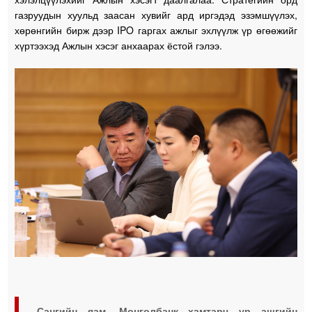
газруудын хуульд заасан хувийг ард иргэдэд эзэмшүүлэх,
хөрөнгийн бирж дээр IPO гаргах ажлыг эхлүүлж үр өгөөжийг
хүртээхэд Ажлын хэсэг анхаарах ёстой гэлээ.
Сангийн яам, Монголбанк хамтарч үр ашгийн