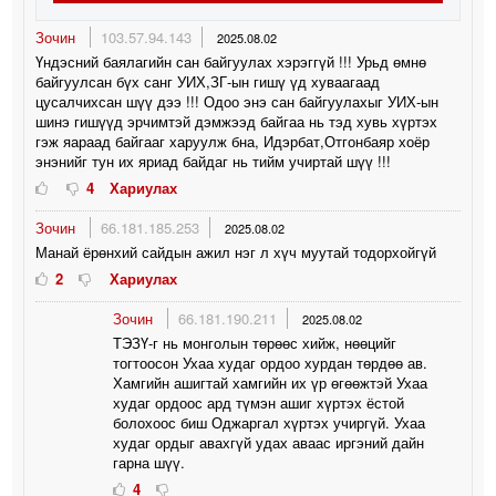
Зочин
103.57.94.143
2025.08.02
Үндэсний баялагийн сан байгуулах хэрэггүй !!! Урьд өмнө
байгуулсан бүх санг УИХ,ЗГ-ын гишү үд хуваагаад
цусалчихсан шүү дээ !!! Одоо энэ сан байгуулахыг УИХ-ын
шинэ гишүүд эрчимтэй дэмжээд байгаа нь тэд хувь хүртэх
гэж яараад байгааг харуулж бна, Идэрбат,Отгонбаяр хоёр
энэнийг тун их яриад байдаг нь тийм учиртай шүү !!!
4
Хариулах
Зочин
66.181.185.253
2025.08.02
Манай ёрөнхий сайдын ажил нэг л хүч муутай тодорхойгүй
2
Хариулах
Зочин
66.181.190.211
2025.08.02
ТЭЗҮ-г нь монголын төрөөс хийж, нөөцийг
тогтоосон Ухаа худаг ордоо хурдан төрдөө ав.
Хамгийн ашигтай хамгийн их үр өгөөжтэй Ухаа
худаг ордоос ард түмэн ашиг хүртэх ёстой
болохоос биш Оджаргал хүртэх учиргүй. Ухаа
худаг ордыг авахгүй удах аваас иргэний дайн
гарна шүү.
4