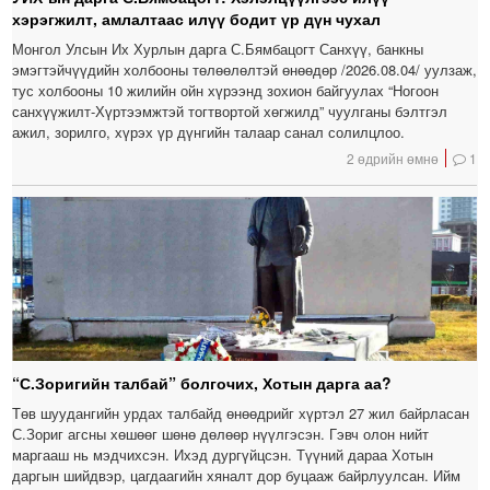
хэрэгжилт, амлалтаас илүү бодит үр дүн чухал
Монгол Улсын Их Хурлын дарга С.Бямбацогт Санхүү, банкны
эмэгтэйчүүдийн холбооны төлөөлөлтэй өнөөдөр /2026.08.04/ уулзаж,
тус холбооны 10 жилийн ойн хүрээнд зохион байгуулах “Ногоон
санхүүжилт-Хүртээмжтэй тогтвортой хөгжилд” чуулганы бэлтгэл
ажил, зорилго, хүрэх үр дүнгийн талаар санал солилцлоо.
2 өдрийн өмнө
1
“С.Зоригийн талбай” болгочих, Хотын дарга аа?
Төв шуудангийн урдах талбайд өнөөдрийг хүртэл 27 жил байрласан
С.Зориг агсны хөшөөг шөнө дөлөөр нүүлгэсэн. Гэвч олон нийт
маргааш нь мэдчихсэн. Ихэд дургүйцсэн. Түүний дараа Хотын
даргын шийдвэр, цагдаагийн хяналт дор буцааж байрлуулсан. Ийм