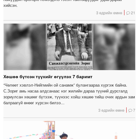
хийсэн.
3 өдрийн өмнө
21
Хөшөө бүтсэн түүхийг өгүүлэх 7 баримт
“Чөлөөт хэвлэл-Нийгмийн ой санамж” булангаараа хүргэж байна.
С.Зориг амь насаа алдсанаас нэг жилийн дараа түүний дурсгалд
зориулсан хөшөөг бүтээж, түүнээс хойш хөшөө тийш очих ардын зам
балраагүй өнөөг хүрсэн билээ...
3 өдрийн өмнө
7