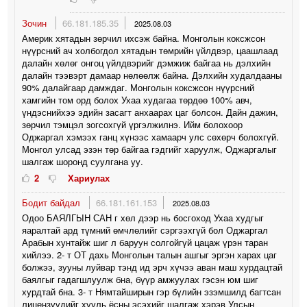
Зочин
66.181.185.35
2025.08.03
Америк хятадын зөрчил ихсэж байна. Монголын коксжсон
нүүрсний ач холбогдол хятадын төмрийн үйлдвэр, цаашлаад
далайн хөлөг онгоц үйлдвэрийг дэмжиж байгаа нь дэлхийн
далайн тээвэрт дамаар нөлөөлж байна. Дэлхийн худалдааны
90% далайгаар дамждаг. Монголын коксжсон нүүрсний
хамгийн том орд болох Ухаа худагаа төрдөө 100% авч,
үндэснийхээ эдийн засагт анхаарах цаг болсон. Дайн дажин,
зөрчил тэмцэл зогсохгүй үргэлжилнэ. Ийм болохоор
Оджаргал хэмээх ганц хүнээс хамаарч улс сөхөрч болохгүй.
Монгол улсад эзэн төр байгаа гэдгийг харуулж, Оджаргалыг
шалгаж шоронд суулгана уу.
2
Хариулах
Бодит байдал
66.181.161.153
2025.08.03
Одоо БАЯЛГЫН САН г хөл дээр нь босгоход Ухаа худгыг
яаралтай ард түмний өмчлөлийг сэргээхгүй бол Оджаргал
Арабын хунтайж шиг л баруун солгойгүй цацаж үрэн таран
хийлээ. 2- т ОТ дахь Монголын талын ашгыг эргэн харах цаг
болжээ, зууны луйвар тэнд ид эрч хүчээ аван маш хурдацтай
баялгыг гадагшлуулж бна, бүүр амжуулах гэсэн юм шиг
хурдтай бна. 3- т Нямтайширын гэр бүлийн эзэмшилд багтсан
лицензүүдийг хууль ёсны эсэхийг шалгаж хэрэв Улсын