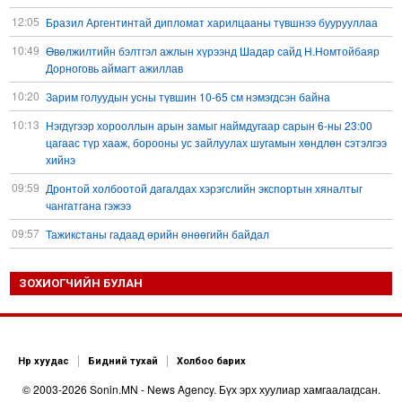
12:05
Бразил Аргентинтай дипломат харилцааны түвшнээ буурууллаа
10:49
Өвөлжилтийн бэлтгэл ажлын хүрээнд Шадар сайд Н.Номтойбаяр
Дорноговь аймагт ажиллав
10:20
Зарим голуудын усны түвшин 10-65 см нэмэгдсэн байна
10:13
Нэгдүгээр хорооллын арын замыг наймдугаар сарын 6-ны 23:00
цагаас түр хааж, борооны ус зайлуулах шугамын хөндлөн сэтэлгээ
хийнэ
09:59
Дронтой холбоотой дагалдах хэрэгслийн экспортын хяналтыг
чангатгана гэжээ
09:57
Тажикстаны гадаад өрийн өнөөгийн байдал
09:50
БНХАУ АНУ-ын эсрэг авах арга хэмжээний жагсаалтаа гаргажээ
ЗОХИОГЧИЙН БУЛАН
09:22
Үндсэн хууль зөрчсөн Х.Булгантуяа, үндэсний эв нэгдэлд
харшилсан М.Нарантуяа-Нара нарт хэзээ хариуцлага тооцох вэ?
08:35
Ормузын хоолойн усан тээврийн зам шугамын талаар Иран
Омантай тохиролцоонд хүрчээ
Нүүр хуудас
Бидний тухай
Холбоо барих
08:26
Оюу толгойгоос “Рио Тинто” ашиг хүртэж эхэлсэн ч Монгол Улс өр
© 2003-2026 Sonin.MN - News Agency. Бүх эрх хуулиар хамгаалагдсан.
төлсөөр байна