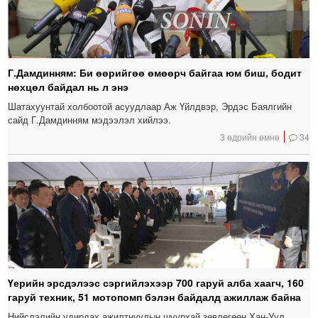
Г.Дамдинням: Би өөрийгөө өмөөрч байгаа юм биш, бодит
нөхцөл байдал нь л энэ
Шатахуунтай холбоотой асуудлаар Аж Үйлдвэр, Эрдэс Баялгийн
сайд Г.Дамдинням мэдээлэл хийлээ.
3 өдрийн өмнө
34
Үерийн эрсдэлээс сэргийлэхээр 700 гаруй алба хаагч, 160
гаруй техник, 51 мотопомп бэлэн байдалд ажиллаж байна
Нийслэлийн удирдах ажилтнуудын шуурхай зөвлөгөөн Хан-Уул