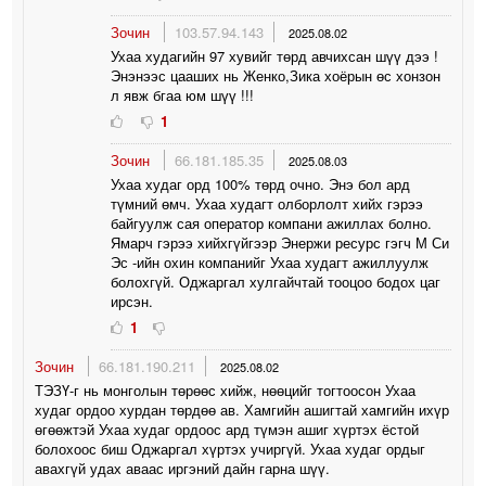
Зочин
103.57.94.143
2025.08.02
Ухаа худагийн 97 хувийг төрд авчихсан шүү дээ !
Энэнээс цааших нь Женко,Зика хоёрын өс хонзон
л явж бгаа юм шүү !!!
1
Зочин
66.181.185.35
2025.08.03
Ухаа худаг орд 100% төрд очно. Энэ бол ард
түмний өмч. Ухаа худагт олборлолт хийх гэрээ
байгуулж сая оператор компани ажиллах болно.
Ямарч гэрээ хийхгүйгээр Энержи ресурс гэгч М Си
Эс -ийн охин компанийг Ухаа худагт ажиллуулж
болохгүй. Оджаргал хулгайчтай тооцоо бодох цаг
ирсэн.
1
Зочин
66.181.190.211
2025.08.02
ТЭЗҮ-г нь монголын төрөөс хийж, нөөцийг тогтоосон Ухаа
худаг ордоо хурдан төрдөө ав. Хамгийн ашигтай хамгийн ихүр
өгөөжтэй Ухаа худаг ордоос ард түмэн ашиг хүртэх ёстой
болохоос биш Оджаргал хүртэх учиргүй. Ухаа худаг ордыг
авахгүй удах аваас иргэний дайн гарна шүү.