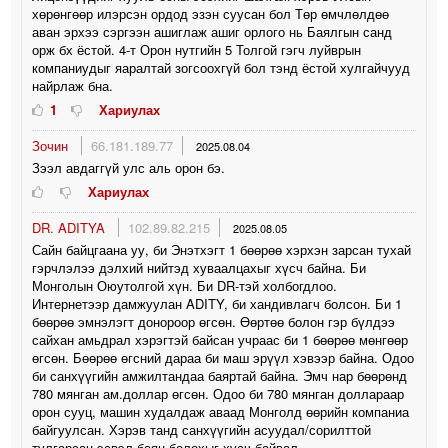
хөрөнгөөр илэрсэн ордод эзэн суусан бол Төр өмчлөлдөө
аван эрхээ сэргээн ашиглаж ашиг орлого нь Баялгын санд
орж бх ёстой. 4-т Орон нутгийн 5 Толгой гэгч луйврын
компаниудыг яаралтай зогсоохгүй бол тэнд ёстой хулгайчууд
найрлаж бна.
1
Хариулах
Зочин
66.181.189.77
2025.08.04
Зээл авдаггүй улс аль орон бэ.
Хариулах
DR. ADITYA
102.89.82.215
2025.08.05
Сайн байцгаана уу, би Энэтхэгт 1 бөөрөө хэрхэн зарсан тухай
гэрчлэлээ дэлхий нийтэд хуваалцахыг хүсч байна. Би
Монголын Оюутолгой хүн. Би DR-тэй холбогдлоо.
Интернетээр дамжуулан ADITY, би хандивлагч болсон. Би 1
бөөрөө эмнэлэгт донороор өгсөн. Өөртөө болон гэр бүлдээ
сайхан амьдрал хэрэгтэй байсан учраас би 1 бөөрөө мөнгөөр
өгсөн. Бөөрөө өгсний дараа би маш эрүүл хэвээр байна. Одоо
би санхүүгийн амжилтандаа баяртай байна. Эмч нар бөөрөнд
780 мянган ам.доллар өгсөн. Одоо би 780 мянган доллараар
орон сууц, машин худалдаж аваад Монголд өөрийн компаниа
байгуулсан. Хэрэв танд санхүүгийн асуудал/сорилттой
тулгарсан эсвэл баян болохыг хүсч байвал