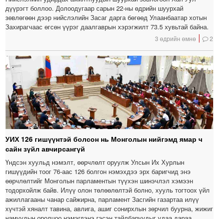
дүүрэгт боллоо. Долоодугаар сарын 22-ны өдрийн шуурхай
зөвлөгөөн дээр нийслэлийн Засаг дарга бөгөөд Улаанбаатар хотын
Захирагчаас өгсөн үүрэг даалгаврын хэрэгжилт 73.5 хувьтай байна.
3 өдрийн өмнө
2
УИХ 126 гишүүнтэй болсон нь Монголын нийгэмд ямар ч
сайн зүйл авчирсангүй
Үндсэн хуульд нэмэлт, өөрчлөлт оруулж Улсын Их Хурлын
гишүүдийн тоог 76-аас 126 болгон нэмэхдээ эрх баригчид энэ
өөрчлөлтийг Монголын парламентын түүхэн шинэчлэл хэмээн
тодорхойлж байв. Илүү олон төлөөлөлтэй болно, хууль тогтоох үйл
ажиллагааны чанар сайжирна, парламент Засгийн газартаа илүү
хүчтэй хяналт тавина, авлига, ашиг сонирхлын зөрчил буурна, жижиг
намуудын оролцоо нэмэгдэнэ гэсэн тайлбаруудыг удаа дараа