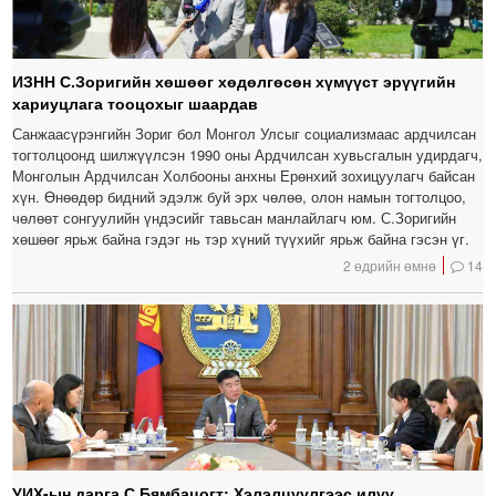
ИЗНН С.Зоригийн хөшөөг хөдөлгөсөн хүмүүст эрүүгийн
хариуцлага тооцохыг шаардав
Санжаасүрэнгийн Зориг бол Монгол Улсыг социализмаас ардчилсан
тогтолцоонд шилжүүлсэн 1990 оны Ардчилсан хувьсгалын удирдагч,
Монголын Ардчилсан Холбооны анхны Ерөнхий зохицуулагч байсан
хүн. Өнөөдөр бидний эдэлж буй эрх чөлөө, олон намын тогтолцоо,
чөлөөт сонгуулийн үндэсийг тавьсан манлайлагч юм. С.Зоригийн
хөшөөг ярьж байна гэдэг нь тэр хүний түүхийг ярьж байна гэсэн үг.
2 өдрийн өмнө
14
УИХ-ын дарга С.Бямбацогт: Хэлэлцүүлгээс илүү