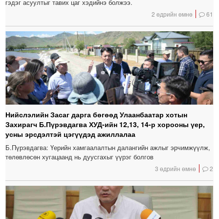
гэдэг асуултыг тавих цаг хэдийнэ болжээ.
2 өдрийн өмнө
61
Нийслэлийн Засаг дарга бөгөөд Улаанбаатар хотын
Захирагч Б.Пүрэвдагва ХУД-ийн 12,13, 14-р хорооны үер,
усны эрсдэлтэй цэгүүдэд ажиллалаа
Б.Пүрэвдагва: Үерийн хамгаалалтын далангийн ажлыг эрчимжүүлж,
төлөвлөсөн хугацаанд нь дуусгахыг үүрэг болгов
3 өдрийн өмнө
2