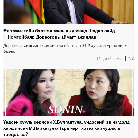
Өвөлжилтийн бэлтгэл ажлын хүрээнд Шадар сайд
Н.Номтойбаяр Дорноговь аймагт ажиллав
Дорноговь аймгийн өвөлжилтийн бэлтгэл 81.2 хувьтай үргэлжилж
байна.
17 цагийн өмнө
0
Үндсэн хууль зөрчсөн Х.Булгантуяа, үндэсний эв нэгдэлд
харшилсан М.Нарантуяа-Нара нарт хэзээ хариуцлага
тооцох вэ?