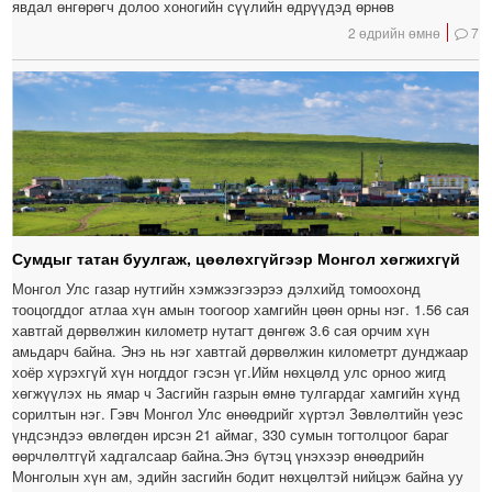
явдал өнгөрөгч долоо хоногийн сүүлийн өдрүүдэд өрнөв
2 өдрийн өмнө
7
Сумдыг татан буулгаж, цөөлөхгүйгээр Монгол хөгжихгүй
Монгол Улс газар нутгийн хэмжээгээрээ дэлхийд томоохонд
тооцогддог атлаа хүн амын тоогоор хамгийн цөөн орны нэг. 1.56 сая
хавтгай дөрвөлжин километр нутагт дөнгөж 3.6 сая орчим хүн
амьдарч байна. Энэ нь нэг хавтгай дөрвөлжин километрт дунджаар
хоёр хүрэхгүй хүн ногддог гэсэн үг.Ийм нөхцөлд улс орноо жигд
хөгжүүлэх нь ямар ч Засгийн газрын өмнө тулгардаг хамгийн хүнд
сорилтын нэг. Гэвч Монгол Улс өнөөдрийг хүртэл Зөвлөлтийн үеэс
үндсэндээ өвлөгдөн ирсэн 21 аймаг, 330 сумын тогтолцоог бараг
өөрчлөлтгүй хадгалсаар байна.Энэ бүтэц үнэхээр өнөөдрийн
Монголын хүн ам, эдийн засгийн бодит нөхцөлтэй нийцэж байна уу