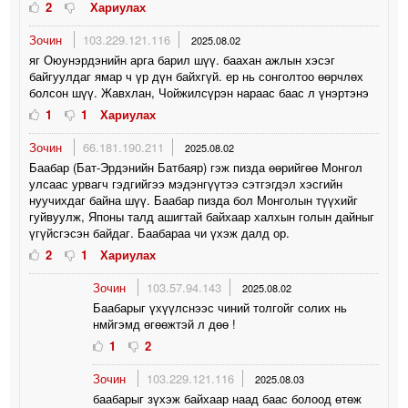
2
Хариулах
Зочин
103.229.121.116
2025.08.02
яг Оюунэрдэнийн арга барил шүү. баахан ажлын хэсэг
байгуулдаг ямар ч үр дүн байхгүй. ер нь сонголтоо өөрчлөх
болсон шүү. Жавхлан, Чойжилсүрэн нараас баас л үнэртэнэ
1
1
Хариулах
Зочин
66.181.190.211
2025.08.02
Баабар (Бат-Эрдэнийн Батбаяр) гэж пизда өөрийгөө Монгол
улсаас урвагч гэдгийгээ мэдэнгүүтээ сэтгэгдэл хэсгийн
нуучихдаг байна шүү. Баабар пизда бол Монголын түүхийг
гуйвуулж, Японы талд ашигтай байхаар халхын голын дайныг
үгүйсгэсэн байдаг. Баабараа чи үхэж далд ор.
2
1
Хариулах
Зочин
103.57.94.143
2025.08.02
Баабарыг үхүүлснээс чиний толгойг солих нь
нмйгэмд өгөөжтэй л дөө !
1
2
Зочин
103.229.121.116
2025.08.03
баабарыг зүхэж байхаар наад баас болоод өтөж