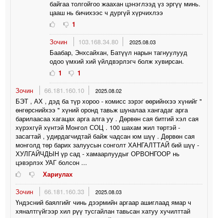
байгаа толгойгоо жаахан цэнэглээд үз эргүү минь.
цааш нь бичихээс ч дургүй хүрчихлээ
1
Зочин
103.168.34.80
2025.08.03
Баабар, Энхсайхан, Батүүл нарын тагнуулууд
одоо үмхий хий үйлдвэрлэгч болж хувирсан.
1
1
Зочин
66.181.160.10
2025.08.02
БЭТ , АХ , дэд ба түр хороо - комисс зэрэг өөрийнхээ хүнийг "
өнгөрснийхээ " хүний оронд тавьж шуналаа хангадаг арга
барилаасаа хагацах арга алга уу . Дөрвөн сая битгий хэл сая
хүрэхгүй хүнтэй Монгол СОЦ . 100 шахам жил төртэй -
засагтай , удирдагчидтай байж чадсан юм шүү . Дөрвөн сая
монголд төр барих залуусын сонголт ХАНГАЛТТАЙ бий шүү -
ХУЛГАЙЧДЫН үр сад - хамаарлуудыг ОРВОНГООР нь
цэвэрлэх УАГ болсон ...
Хариулах
Зочин
66.181.160.33
2025.08.03
Үндэсний баялгийг чинь дээрмийн аргаар ашиглаад ямар ч
хяналтгүйгээр хил рүү тусгайлан тавьсан хатуу хучилттай