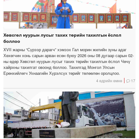
Хөвсгөл нуурын лусыг тахих төрийн тахилгын ёслол
боллоо
XVII жарны “Сүрээр дарагч” хэмээх Гал морин жилийн зуны адаг
Хөхөгчин хонь сарын арван есөн буюу 2026 оны 08 дугаар сарын 02-
ны өдөр Хөвсгөл нуурын лусыг тахих төрийн тахилгын ёслол Чөчү
хайрхны тахилгат овоонд боллоо. Тахилгад Монгол Улсын
Ерөнхийлөгч Ухнаагийн Хүрэлсүх төрийг төлөөлөн оролцлоо.
4 өдрийн өмнө
17