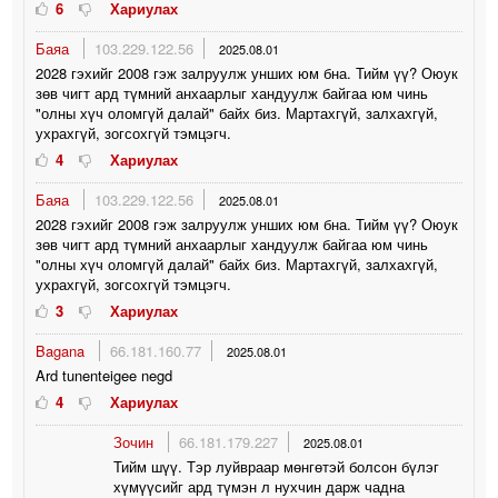
6
Хариулах
Баяа
103.229.122.56
2025.08.01
2028 гэхийг 2008 гэж залруулж унших юм бна. Тийм үү? Оюук
зөв чигт ард түмний анхаарлыг хандуулж байгаа юм чинь
"олны хүч оломгүй далай" байх биз. Мартахгүй, залхахгүй,
ухрахгүй, зогсохгүй тэмцэгч.
4
Хариулах
Баяа
103.229.122.56
2025.08.01
2028 гэхийг 2008 гэж залруулж унших юм бна. Тийм үү? Оюук
зөв чигт ард түмний анхаарлыг хандуулж байгаа юм чинь
"олны хүч оломгүй далай" байх биз. Мартахгүй, залхахгүй,
ухрахгүй, зогсохгүй тэмцэгч.
3
Хариулах
Bagana
66.181.160.77
2025.08.01
Ard tunenteigee negd
4
Хариулах
Зочин
66.181.179.227
2025.08.01
Тийм шүү. Тэр луйвраар мөнгөтэй болсон бүлэг
хүмүүсийг ард түмэн л нухчин дарж чадна