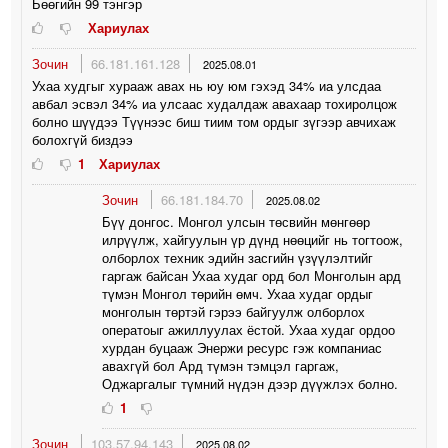
Бөөгийн 99 тэнгэр
Хариулах
Зочин
66.181.161.128
2025.08.01
Ухаа худгыг хурааж авах нь юу юм гэхэд 34% иа улсдаа
авбал эсвэл 34% иа улсаас худалдаж авахаар тохиролцож
болно шүүдээ Түүнээс биш тиим том ордыг зүгээр авчихаж
болохгүй биздээ
1
Хариулах
Зочин
66.181.184.70
2025.08.02
Бүү донгос. Монгол улсын төсвийн мөнгөөр
илрүүлж, хайгуулын үр дүнд нөөцийг нь тогтоож,
олборлох техник эдийн засгийн үзүүлэлтийг
гаргаж байсан Ухаа худаг орд бол Монголын ард
түмэн Монгол төрийн өмч. Ухаа худаг ордыг
монголын төртэй гэрээ байгуулж олборлох
оператоыг ажиллуулах ёстой. Ухаа худаг ордоо
хурдан буцааж Энержи ресурс гэж компаниас
авахгүй бол Ард түмэн тэмцэл гаргаж,
Оджаргалыг түмний нүдэн дээр дүүжлэх болно.
1
Зочин
103.57.94.143
2025.08.02