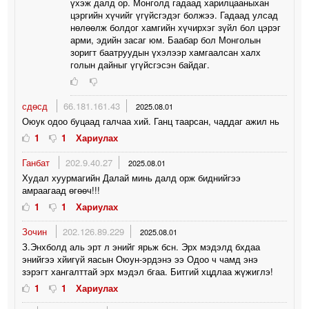
үхэж далд ор. Монголд гадаад харилцааныхан
цэргийн хүчийг үгүйсгэдэг болжээ. Гадаад улсад
нөлөөлж болдог хамгийн хүчирхэг зүйл бол цэрэг
арми, эдийн засаг юм. Баабар бол Монголын
зоригт баатруудын үхэлээр хамгаалсан халх
голын дайныг үгүйсгэсэн байдаг.
сдөсд
66.181.161.43
2025.08.01
Оюук одоо буцаад галчаа хий. Ганц таарсан, чаддаг ажил нь
1
1
Хариулах
Ганбат
202.9.40.27
2025.08.01
Худал хуурмагийн Далай минь далд орж биднийгээ
амраагаад өгөөч!!!
1
1
Хариулах
Зочин
202.126.89.229
2025.08.01
З.Энхболд аль эрт л энийг ярьж бсн. Эрх мэдэлд бхдаа
энийгээ хйигүй яасын Оюун-эрдэнэ ээ Одоо ч чамд энэ
зэрэгт хангалттай эрх мэдэл бгаа. Битгий хцдлаа жүжиглэ!
1
1
Хариулах