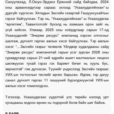
Сануулахад, Л.Оюун-Эрдэнэ Ерөнхий сайд байхдаа, 2024
оны арваннэгдүгээр сараас эхлээд “Ухаахудагийнхан”-ы
дургүйг хүргэсэн. Хятадын Засгийн газартай Гашуунсухайтын
гэрээг байгуулсан. Тэр нь, “Ухаахудагийнхан”-ы Ухаахудагаа
“өргөтгөж”, Тавантолгойг бүхэлд нь эзэмших орон зайг нь
үгүй хийсэн. Улмаар, 2025 оны хоёрдугаар сарын 17-нд
Ухаахудагийг “Энержи ресурс” компанид хэрхэн олгосныг
шалгаж, дүгнэлт гаргах ажлын хэсэг байгуулсан. Тэр ажлын
хэсэг “…Засгийн газрыг төлөөлж Үйлдвэр худалдааны сайд
“Энержи ресурс” компанитай гарын үсэг зурсан 2028 оны
гуравдугаар сарын 21-ний өдрийн ашигт малтмалын лиценз
шилжүүлэх тухай гэрээ гэх баримт бичиг нь хууль бус,
зөрчилтэй” гэж дүгнэсэн. Түүнийг үндэслээд Засгийн газраас
УИХ-ын тогтоолын төслийг өргөн барьсан. Өдгөө, тэр дагуу
санал дүгнэлт гаргах 11 гишүүний бүрэлдэхүүнтэй УИХ-ын
ажлын хэсэг томилогдсон.
Тэгэхээр, Ухаахудагаас үүдэлтэй улс төрийн нэлээд урт
хугацааны зодоон өрнөх нь тодорхой болж байх шиг байна.
Б.БАЯР