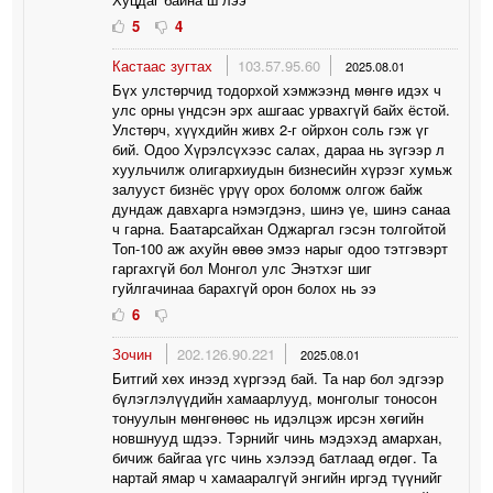
5
4
Кастаас зугтах
103.57.95.60
2025.08.01
Бүх улстөрчид тодорхой хэмжээнд мөнгө идэх ч
улс орны үндсэн эрх ашгаас урвахгүй байх ёстой.
Улстөрч, хүүхдийн живх 2-г ойрхон соль гэж үг
бий. Одоо Хүрэлсүхээс салах, дараа нь зүгээр л
хуульчилж олигархиудын бизнесийн хүрээг хумьж
залууст бизнёс үрүү орох боломж олгож байж
дундаж давхарга нэмэгдэнэ, шинэ үе, шинэ санаа
ч гарна. Баатарсайхан Оджаргал гэсэн толгойтой
Топ-100 аж ахуйн өвөө эмээ нарыг одоо тэтгэвэрт
гаргахгүй бол Монгол улс Энэтхэг шиг
гуйлгачинаа барахгүй орон болох нь ээ
6
Зочин
202.126.90.221
2025.08.01
Битгий хөх инээд хүргээд бай. Та нар бол эдгээр
бүлэглэлүүдийн хамаарлууд, монголыг тоносон
тонуулын мөнгөнөөс нь идэлцэж ирсэн хөгийн
новшнууд шдээ. Тэрнийг чинь мэдэхэд амархан,
бичиж байгаа үгс чинь хэлээд батлаад өгдөг. Та
нартай ямар ч хамааралгүй энгийн иргэд түүнийг