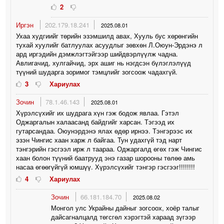
2
Иргэн
202.179.18.241
2025.08.01
Ухаа худгиийг төрийн эзэмшилд авах, Хууль бус хөрөнгийн
тухай хуулийг батлуулах асуудлыг зөвхөн Л.Оюун-Эрдэнэ л
ард иргэдийн дэмжлэгтэйгээр шийдвэрлүүлж чадна.
Авлигачид, хулгайчид, эрх ашиг нь нэгдсэн бүлэглэлүүд
түүний шударга зоримог тэмцлийг зогсоож чадахгүй.
3
Хариулах
Зочин
78.1.46.143
2025.08.01
Хүрэлсүхийг их шудрага хүн гэж бодож явлаа. Гэтэл
Оджаргалын халаасанд байдгийг харсан. Тэгээд их
гутарсандаа. Оюунэрдэнэ ялах өдөр ирнээ. Тэнгэрээс их
эзэн Чингис хаан харж л байгаа. Тун удахгүй тэд нарт
тэнгэрийн гэсгээл ирж л таараа. Оджаргалд өгөх гэж Чингис
хаан болон түүний баатрууд энэ газар шорооны төлөө амь
насаа өгөөгүйгүй юмшүү. Хүрэлсүхийг тэнгэр гэсгээг!!!!!!!!
4
Хариулах
Зочин
66.181.184.70
2025.08.02
Монгол улс Украйны дайныг зогсоох, хоёр талыг
дайсагналцалд төгсгөл хэрэгтэй хараад зүгээр