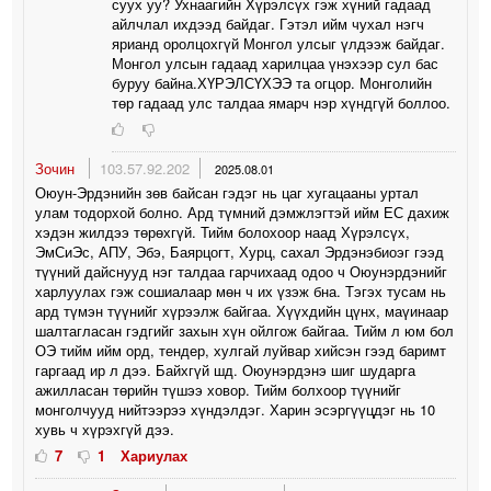
суух уу? Ухнаагийн Хүрэлсүх гэж хүний гадаад
айлчлал ихдээд байдаг. Гэтэл ийм чухал нэгч
ярианд оролцохгүй Монгол улсыг үлдээж байдаг.
Монгол улсын гадаад харилцаа үнэхээр сул бас
буруу байна.ХҮРЭЛСҮХЭЭ та огцор. Монголийн
төр гадаад улс талдаа ямарч нэр хүндгүй боллоо.
Зочин
103.57.92.202
2025.08.01
Оюун-Эрдэнийн зөв байсан гэдэг нь цаг хугацааны уртал
улам тодорхой болно. Ард түмний дэмжлэгтэй ийм ЕС дахиж
хэдэн жилдээ төрөхгүй. Тийм болохоор наад Хүрэлсүх,
ЭмСиЭс, АПУ, Эбэ, Баярцогт, Хурц, сахал Эрдэнэбиоэг гээд
түүний дайснууд нэг талдаа гарчихаад одоо ч Оюунэрдэнийг
харлуулах гэж сошиалаар мөн ч их үзэж бна. Тэгэх тусам нь
ард түмэн түүнийг хүрээлж байгаа. Хүүхдийн цүнх, маүинаар
шалтагласан гэдгийг захын хүн ойлгож байгаа. Тийм л юм бол
ОЭ тийм ийм орд, тендер, хулгай луйвар хийсэн гээд баримт
гаргаад ир л дээ. Байхгүй шд. Оюунэрдэнэ шиг шударга
ажилласан төрийн түшээ ховор. Тийм болхоор түүнийг
монголчууд нийтээрээ хүндэлдэг. Харин эсэргүүцдэг нь 10
хувь ч хүрэхгүй дээ.
7
1
Хариулах