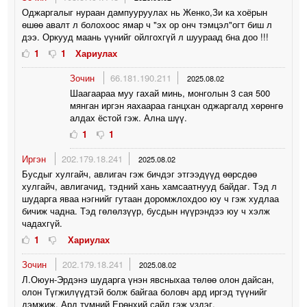
Оджаргалыг нураан дампууруулах нь Женко,Зи ка хоёрын
өшөө авалт л болохоос ямар ч "эх ор онч тэмцэл"огт биш л
дээ. Оркууд маань үүнийг ойлгохгүй л шуураад бна доо !!!
1
1
Хариулах
Зочин
66.181.190.211
2025.08.02
Шаагаараа муу гахай минь, монголын 3 сая 500
мянган иргэн яахаараа ганцхан оджаргалд хөрөнгө
алдах ёстой гэж. Ална шүү.
1
1
Иргэн
202.179.18.241
2025.08.02
Бусдыг хулгайч, авлигач гэж бичдэг этгээдүүд өөрсдөө
хулгайч, авлигачид, тэдний хань хамсаатнууд байдаг. Тэд л
шударга яваа нэгнийг гутаан доромжлохдоо юу ч гэж худлаа
бичиж чадна. Тэд гөлөлзүүр, бусдын нүүрэндээ юу ч хэлж
чадахгүй.
1
Хариулах
Зочин
202.179.18.241
2025.08.02
Л.Оюун-Эрдэнэ шударга үнэн явсныхаа төлөө олон дайсан,
олон Түгжилүүдтэй болж байгаа боловч ард иргэд түүнийг
дэмжиж, Ард түмний Ерөнхий сайд гэж үздэг.