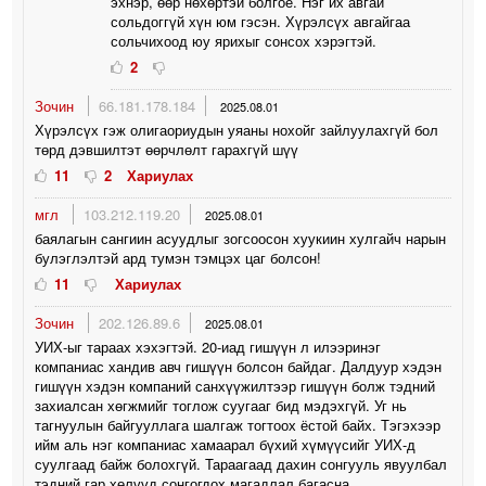
эхнэр, өөр нөхөртэй болгоё. Нэг их авгай
сольдоггүй хүн юм гэсэн. Хүрэлсүх авгайгаа
сольчихоод юу ярихыг сонсох хэрэгтэй.
2
Зочин
66.181.178.184
2025.08.01
Хүрэлсүх гэж олигаориудын уяаны нохойг зайлуулахгүй бол
төрд дэвшилтэт өөрчлөлт гарахгүй шүү
11
2
Хариулах
мгл
103.212.119.20
2025.08.01
баялагын сангиин асуудлыг зогсоосон хуукиин хулгайч нарын
булэглэлтэй ард тумэн тэмцэх цаг болсон!
11
Хариулах
Зочин
202.126.89.6
2025.08.01
УИХ-ыг тараах хэхэгтэй. 20-иад гишүүн л илээринэг
компаниас хандив авч гишүүн болсон байдаг. Далдуур хэдэн
гишүүн хэдэн компаний санхүүжилтээр гишүүн болж тэдний
захиалсан хөгжмийг тоглож суугааг бид мэдэхгүй. Уг нь
тагнуулын байгууллага шалгаж тогтоох ёстой байх. Тэгэхээр
ийм аль нэг компаниас хамаарал бүхий хүмүүсийг УИХ-д
суулгаад байж болохгүй. Тараагаад дахин сонгууль явуулбал
тэдний гар хөлүүд сонгогдох магадлал багасна.