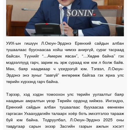
УИХ-ын гишүүн Л.Оюун-Эрдэнэ Ерөнхий сайдын албан
тушаалаас бууснаасаа хойш чимээ аниргүй, сураг тасраад
байсан. Түүнийг “…Америк явсан”, “…Хөдөө байна” гэх
мэдээллүүд гарч, зарим нь эрж сураад юм юм л болж байв.
Мөн, баяр наадмаар ч үзэгдээгүй юм. Тэгвэл, Л.Оюун-
Эрдэнэ энэ зуныг “завгүй” өнгөрөөж байгаа гэх яриа улс
төрийн хүрээнд гарч байна.
Тэрээр, хэд хэдэн томоохон улс төрийн уулзалтыг баяр
наадмын амралтын үеэр Төрийн ордонд хийжээ. Ингэхдээ,
Ерөнхий сайдын албан тушаалаас буухаасаа өмнөхөн
гаргасан Ухаахудагийн талаарх хоёр боть эмхэтгэлээ тарааж
буй юм байна. Тодруулбал, Л.Оюун-Эрдэнэ 2025 оны
тавдугаар сарын эхээр Засгийн газрын ажлын хэсэгт