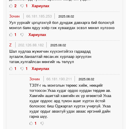
2
1
Хариулах
Зочин
66.181.185.253
2025.08.02
Уул уурхайг цэгцлэхгүй бол дундаж давхарга бий болохгүй
монгол баян ядуу хоёр гэж хуваагдах эсвэл мөхөл хүлээнэ
1
Хариулах
Z
202.126.88.182
2025.08.02
Шал худлаа жүжигчин хүүхэнтэйгээ гадаадад
зугаалж,банзалтай явсан.их хурлаар эргүүлэн
татаж,хулгайлсан мөнгийг нь төлүүл
1
1
Хариулах
Зочин
66.181.190.211
2025.08.02
ТЭЗҮ-г нь монголын төрөөс хийж, нөөцийг
тогтоосон Ухаа худаг ордоо хурдан төрдөө ав.
Хамгийн ашигтай хамгийн их үр өгөөжтэй Ухаа
худаг ордоос ард түмэн ашиг хүртэх ёстой
болохоос биш Оджаргал хүртэх учиргүй. Ухаа
худаг ордыг авахгүй удах аваас иргэний дайн
гарна шүү.
1