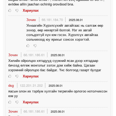
eviidee ailiin jaachan ochiniig orovdood bna.
Хариулах
Зочин
66.181.184.70
2025.08.01
Ухнаагийн Хүрэлсүхийг авгайгаас нь салгаж өөр
эхнэр, өөр нөхөртэй болгоё. Нэг их авгай
сольдоггүй хүн юм гэсэн. Хүрэлсүх авгайгаа
сольчихоод юу ярихыг сонсох хэрэгтэй.
Зочин
66.181.186.61
2025.08.01
Хилийн ойролцоо хятадууд сүүжний ясан дээр хятадаар
бичээд өлгөж монголыг эзлэх дом хийж байна. Цагаан
хэрэмний ойролцоо бас байдаг. Үнс болгоод газарт булдаг
Хариулах
dsg
122.201.31.202
2025.08.01
яасын олон их тэрбум хулгайн төгрөгийн орлогоо нотолчихсон
юм уу
Хариулах
Зочин
66.181.186.61
2025.08.01