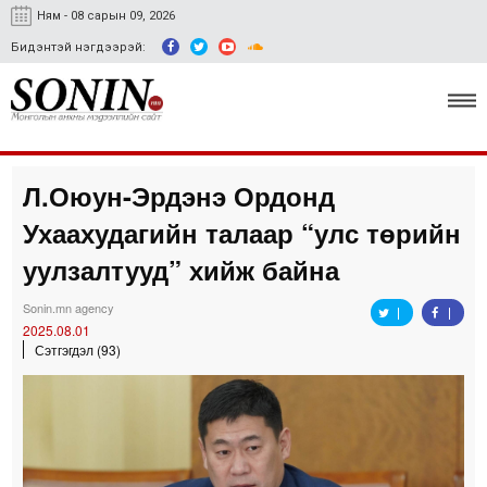
Ням - 08 сарын 09, 2026
Бидэнтэй нэгдээрэй:
Л.Оюун-Эрдэнэ Ордонд
Улс төр, эдийн засаг
Ухаахудагийн талаар “улс төрийн
Гэмт хэрэг
уулзалтууд” хийж байна
Нийгэм, соёл
Sonin.mn agency
2025.08.01
Спорт
Сэтгэгдэл (93)
Easy news