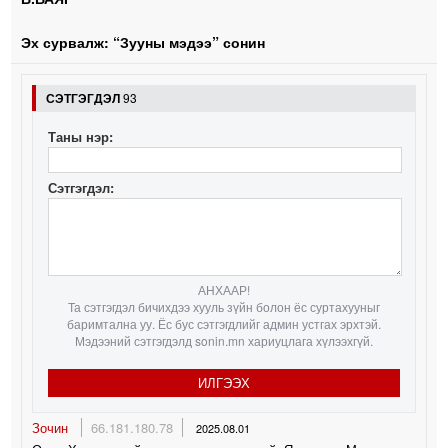
Эх сурвалж: “Зууны мэдээ” сонин
СЭТГЭГДЭЛ
93
Таны нэр:
Сэтгэгдэл:
АНХААР!
Та сэтгэгдэл бичихдээ хууль зүйн болон ёс суртахууныг
баримтална уу. Ёс бус сэтгэгдлийг админ устгах эрхтэй.
Мэдээний сэтгэгдэлд sonin.mn хариуцлага хүлээхгүй.
ИЛГЭЭХ
Зочин
66.181.180.78
2025.08.01