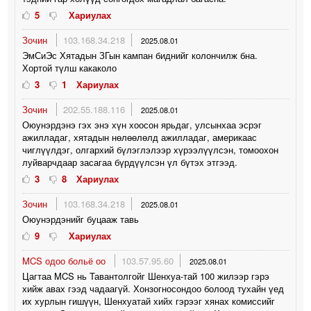
5
Хариулах
Зочин
103.168.34.218
2025.08.01
ЭмСиЭс Хятадын ЗГын кампан биднийг колончилж бна.
Хортой түлш какаколо
3
1
Хариулах
Зочин
202.55.188.116
2025.08.01
Оюунэрдэнэ гэх энэ хүн хоосон ярьдаг, улсынхаа эсрэг
ажилладаг, хятадын нөлөөлөлд ажилладаг, америкаас
чиглүүлдэг, олгархий бүлэглэлээр хүрээлүүлсэн, томоохон
луйварчдаар засагаа бүрдүүлсэн үл бүтэх этгээд.
3
8
Хариулах
Зочин
103.168.34.218
2025.08.01
Оюунэрдэнийг буцааж тавь
9
Хариулах
MCS одоо больё оо
103.57.95.60
2025.08.01
Цагтаа MCS нь Тавантолгойг Шенхуа-тай 100 жилээр гэрэ
хийж авах гээд чадаагүй. Хонзогносондоо болоод тухайн үед
их хурлын гишүүн, Шенхуатай хийх гэрээг хянах комиссийг