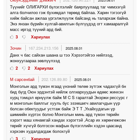
2025.08.01
Түүнийг ОЛИГАРХИ бүлэглэлийг баярлуулаад таг чммээгүй
алга болчилоо гэж бухимдал төрөөд байлаа. Харин тэгээгүй
хийж байсан ажлаа үргэлжлүүлж байсанд нь талархаж байна.
Энэ янзан бүрийн хулгай-авилгын бүлгүүдэд огт хамааралгүй
масс иргэд түүний ард бий.
3
Хариулах
Зочин
167.234.213.156
2025.08.01
Данх ч бас сайхан шаана ш тээ Хэрээтэйгээ нийлээд,
жонхуугаараа зөвлүүлээд
2
2
Хариулах
М сарсенбай
202.126.89.80
2025.08.01
Монголын ард түмэн ягаад үнэний төлөө зүтгэж чадахгүй бн
бид бүгд Оюн эрдэнтэй нийлж олгиархуудын өдөөс жинхэн
хурц тэмцэл өрнүүлж байж M C S гаралтай Энэржи рессурс г
м монголын баялгыг хууль бус эзэмшигч авилагчдын үүр
болсан обектуудыг устгаж байж Э Т Т ,Ухайхудагын үр
шимиийн хүртэх болно Монголын минь ард түмэн төрийн
хэрэгт маш хянамгай хандах хэрэгтэй ,Асар их хөрөнгөжсөн
төрийг хүчгүй болгосон мафын бүлэгллийн хэдэн цаасанд
хэрхэвч худалдагдаж болохгүй
3
Хариулах