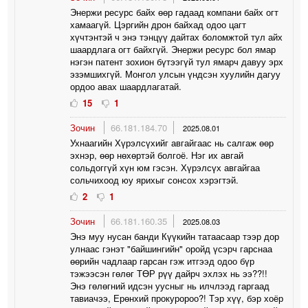
Энержи ресурс байх өөр гадаад компани байх огт
хамаагүй. Цэргийн дрон байхад одоо цагт
хүчтэнтэй ч энэ тэнцүү дайтах боломжтой тул айх
шаардлага огт байхгүй. Энержи ресурс бол ямар
нэгэн патент зохион бүтээгүй тул ямарч давуу эрх
эзэмшихгүй. Монгол улсын үндсэн хуулийн дагуу
ордоо авах шаардлагатай.
15
1
Зочин
66.181.184.70
2025.08.01
Ухнаагийн Хүрэлсүхийг авгайгаас нь салгаж өөр
эхнэр, өөр нөхөртэй болгоё. Нэг их авгай
сольдоггүй хүн юм гэсэн. Хүрэлсүх авгайгаа
сольчихоод юу ярихыг сонсох хэрэгтэй.
2
1
Зочин
66.181.160.35
2025.08.03
Энэ муу нусан банди Күүкийн татаасаар тээр дор
улнаас гэнэт "байшингийн" оройд үсэрч гарснаа
өөрийн чадлаар гарсан гэж итгээд одоо бүр
тэжээсэн гөлөг ТӨР рүү дайрч эхлэх нь ээ??!!
Энэ гөлөгний идсэн уусныг нь илчлээд гаргаад
тавиачээ, Ерөнхий прокуророо?! Тэр хүү, бэр хоёр