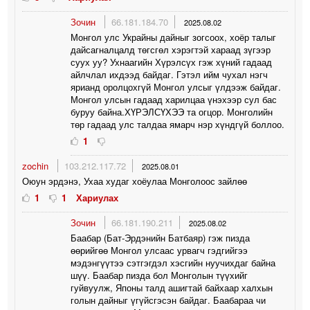
Зочин
66.181.184.70
2025.08.02
Монгол улс Украйны дайныг зогсоох, хоёр талыг
дайсагналцалд төгсгөл хэрэгтэй хараад зүгээр
суух уу? Ухнаагийн Хүрэлсүх гэж хүний гадаад
айлчлал ихдээд байдаг. Гэтэл ийм чухал нэгч
ярианд оролцохгүй Монгол улсыг үлдээж байдаг.
Монгол улсын гадаад харилцаа үнэхээр сул бас
буруу байна.ХҮРЭЛСҮХЭЭ та огцор. Монголийн
төр гадаад улс талдаа ямарч нэр хүндгүй боллоо.
1
zochin
103.212.117.72
2025.08.01
Оюун эрдэнэ, Ухаа худаг хоёулаа Монголоос зайлөө
1
1
Хариулах
Зочин
66.181.190.211
2025.08.02
Баабар (Бат-Эрдэнийн Батбаяр) гэж пизда
өөрийгөө Монгол улсаас урвагч гэдгийгээ
мэдэнгүүтээ сэтгэгдэл хэсгийн нуучихдаг байна
шүү. Баабар пизда бол Монголын түүхийг
гуйвуулж, Японы талд ашигтай байхаар халхын
голын дайныг үгүйсгэсэн байдаг. Баабараа чи