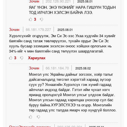
Зочин
202.126.90.221
2025.08.01
ЯАГ ҮНЭН. ЭНЭ ҮНЭНИЙГ НАРА ГИШҮҮН ТОДЫН
ТОД ИЛЧЛЭН ХЭЛСЭН БАЙНА ЛЭЭ.
3
Зочин
66.181.179.227
2025.08.01
Хүрэлсүхийг огцруулж, Эм Си Эс-ээс Ухаа худгийн 34 хувийг
баягийн санд татаж төвлөрүүлэх, тухайн ордыг Эм Си Эс
хууль бусаар эзэмшиж эхэлсэн оноос хойшхи орлогынх нь
34%-ийг ч мөн баялгийн санд төлүүлэх шаардлагатай.
3
Хариулах
Зочин
66.181.184.70
2025.08.02
Монгол улс Украйны дайныг зогсоох, хоёр талыг
дайсагналцалд төгсгөл хэрэгтэй хараад зүгээр
суух уу? Ухнаагийн Хүрэлсүх гэж хүний гадаад
айлчлал ихдээд байдаг. Гэтэл ийм чухал нэгч
ярианд оролцохгүй Монгол улсыг үлдээж байдаг.
Монгол улсын гадаад харилцаа үнэхээр сул бас
буруу байна.ХҮРЭЛСҮХЭЭ та огцор. Монголийн
төр гадаад улс талдаа ямарч нэр хүндгүй боллоо.
ОюунЭрдэнийг дэмжигч
202.126.90.221