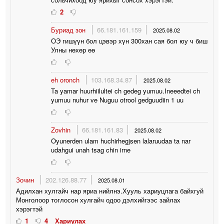
2
Буриад зон
66.181.161.159
2025.08.02
ОЭ гишүүн бол цэвэр хүн 300хан сая бол юу ч биш
Улны нөхөр өө
eh oronch
103.168.34.87
2025.08.02
Ta yamar huurhiilultei ch gedeg yumuu.Ineeedtei ch
yumuu nuhur ve Nuguu otrool gedguudiin 1 uu
Zovhin
66.181.161.83
2025.08.02
Oyunerden ulam huchirhegjsen lalaruudaa ta nar
udahgui unah tsag chin irne
Зочин
202.126.88.77
2025.08.01
Адилхан хулгайч нар яриа нийлнэ.Хууль хариуцлага байхгуй
Монголоор тоглосон хулгайч одоо дэлхийгээс зайлах
хэрэгтэй
1
4
Хариулах