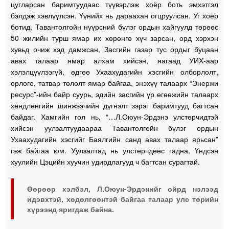
цугларсан баримтуудаас түүвэрлэж хоёр боть эмхэтгэл
бэлдэж хэвлүүлсэн. Үүнийх нь дараахан огцруулсан. Уг хоёр
ботид, Тавантолгойн нүүрсний бүлэг ордын хайгуулд төрөөс
50 жилийн турш ямар их хөрөнгө хүч зарсан, орд хэрхэн
хувьд очиж хэд дамжсан, Засгийн газар тус ордыг буцаан
авах талаар ямар алхам хийсэн, яагаад УИХ-аар
хэлэлцүүлээгүй, өдгөө Ухаахудагийн хэсгийн олборлолт,
орлого, татвар төлөлт ямар байгаа, энэхүү талаарх “Энержи
ресурс”-ийн байр суурь, эдийн засгийн үр өгөөжийн талаарх
хөндлөнгийн шинжээчийн дүгнэлт зэрэг баримтууд багтсан
байдаг. Хамгийн гол нь, “…Л.Оюун-Эрдэнэ улстөрчидтэй
хийсэн уулзалтуудаараа Тавантолгойн бүлэг ордын
Ухаахудагийн хэсгийг Баялгийн санд авах талаар ярьсан”
гэж байгаа юм. Уулзалтад нь улстөрчдөөс гадна, Үндсэн
хуулийн Цэцийн хуучин удирдлагууд ч багтсан сурагтай.
Өөрөөр хэлбэл, Л.Оюун-Эрдэнийг ойрд нэлээд
идэвхтэй, хөдөлгөөнтэй байгаа талаар улс төрийн
хүрээнд яригдаж байна.