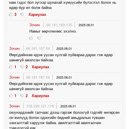
нам гэдэг бол зүгээр шунахай хүмүүсийн бүлэглэл болох нь
өдөр бүр ил болж байна
3
Хариулах
Зочин
66.181.183.105
2025.08.01
Намыг өөрчлөхөөс эхэлнэ.
Зочин
66.181.187.54
2025.08.01
Өөрсдийнхөө идэж уусан хулгай луйвараа дарах гэж өдөр
шөнөгүй ажилсан байхаа
1
2
Хариулах
Зочин
66.181.187.54
2025.08.01
Өөрсдийнхөө идэж уусан хулгай луйвараа дарах гэж өдөр
шөнөгүй ажилсан байхаа
1
2
Хариулах
Зочин
103.229.121.116
2025.08.01
оюунэрдэнийг галчаас дээш гаргаж болохгүй гэдгийг өнгөрсөн
он жилүүд болон одоогийн бидний амьдралын түвшин
хангалттай харуулж байна. авилгалттай авилгалчин
тэмцдэггүй юм