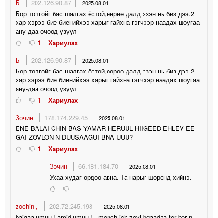
Б
202.126.90.87
2025.08.01
Бор толгойг бас шалгах ёстой,өөрөө далд эзэн нь биз дээ.2
хар хэрээ бие биенийхээ харыг гайхна гэгчээр наадах шоугаа
ану-даа очоод үзүүл
1
Хариулах
Б
202.126.90.87
2025.08.01
Бор толгойг бас шалгах ёстой,өөрөө далд эзэн нь биз дээ.2
хар хэрээ бие биенийхээ харыг гайхна гэгчээр наадах шоугаа
ану-даа очоод үзүүл
1
Хариулах
Зочин
178.174.229.45
2025.08.01
ENE BALAI CHIN BAS YAMAR HERUUL HIIGEED EHLEV EE
GAI ZOVLON N DUUSAAGUI BNA UUU?
1
Хариулах
Зочин
66.181.184.70
2025.08.01
Ухаа худаг ордоо авна. Та нарыг шоронд хийнэ.
zochin ,
202.72.245.198
2025.08.01
baigaa umuu ! amid umuu ! , monch ich zovj bgaadaa ter ber n ,