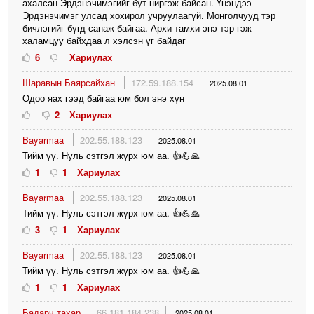
ахалсан Эрдэнэчимэгийг бут ниргэж байсан. Үнэндээ
Эрдэнэчимэг улсад хохирол учруулаагүй. Монголчууд тэр
бичлэгийг бүгд санаж байгаа. Архи тамхи энэ тэр гэж
халамцуу байхдаа л хэлсэн үг байдаг
6
Хариулах
Шаравын Баярсайхан
172.59.188.154
2025.08.01
Одоо яах гээд байгаа юм бол энэ хүн
2
Хариулах
Bayarmaa
202.55.188.123
2025.08.01
Тийм үү. Нуль сэтгэл жүрх юм аа. 👍💪🙏
1
1
Хариулах
Bayarmaa
202.55.188.123
2025.08.01
Тийм үү. Нуль сэтгэл жүрх юм аа. 👍💪🙏
3
1
Хариулах
Bayarmaa
202.55.188.123
2025.08.01
Тийм үү. Нуль сэтгэл жүрх юм аа. 👍💪🙏
1
1
Хариулах
Бадарч тахар
66.181.184.238
2025.08.01