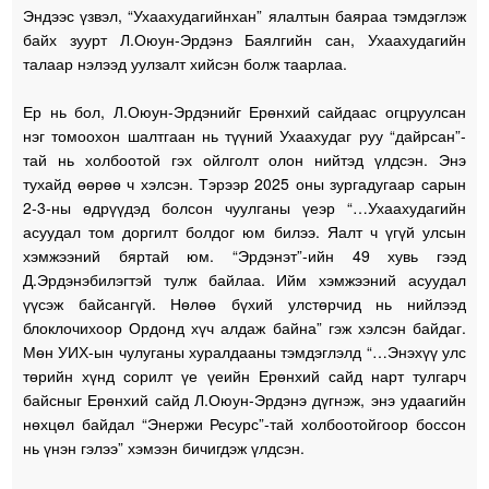
Эндээс үзвэл, “Ухаахудагийнхан” ялалтын баяраа тэмдэглэж
байх зуурт Л.Оюун-Эрдэнэ Баялгийн сан, Ухаахудагийн
талаар нэлээд уулзалт хийсэн болж таарлаа.
Ер нь бол, Л.Оюун-Эрдэнийг Ерөнхий сайдаас огцруулсан
нэг томоохон шалтгаан нь түүний Ухаахудаг руу “дайрсан”-
тай нь холбоотой гэх ойлголт олон нийтэд үлдсэн. Энэ
тухайд өөрөө ч хэлсэн. Тэрээр 2025 оны зургадугаар сарын
2-3-ны өдрүүдэд болсон чуулганы үеэр “…Ухаахудагийн
асуудал том доргилт болдог юм билээ. Яалт ч үгүй улсын
хэмжээний бяртай юм. “Эрдэнэт”-ийн 49 хувь гээд
Д.Эрдэнэбилэгтэй тулж байлаа. Ийм хэмжээний асуудал
үүсэж байсангүй. Нөлөө бүхий улстөрчид нь нийлээд
блоклочихоор Ордонд хүч алдаж байна” гэж хэлсэн байдаг.
Мөн УИХ-ын чулуганы хуралдааны тэмдэглэлд “…Энэхүү улс
төрийн хүнд сорилт үе үеийн Ерөнхий сайд нарт тулгарч
байсныг Ерөнхий сайд Л.Оюун-Эрдэнэ дүгнэж, энэ удаагийн
нөхцөл байдал “Энержи Ресурс”-тай холбоотойгоор боссон
нь үнэн гэлээ” хэмээн бичигдэж үлдсэн.