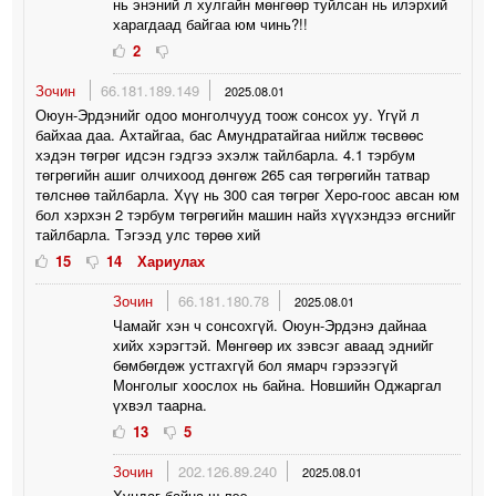
нь энэний л хулгайн мөнгөөр туйлсан нь илэрхий
харагдаад байгаа юм чинь?!!
2
Зочин
66.181.189.149
2025.08.01
Оюун-Эрдэнийг одоо монголчууд тоож сонсох уу. Үгүй л
байхаа даа. Ахтайгаа, бас Амундратайгаа нийлж төсвөөс
хэдэн төгрөг идсэн гэдгээ эхэлж тайлбарла. 4.1 тэрбум
төгрөгийн ашиг олчихоод дөнгөж 265 сая төгрөгийн татвар
төлснөө тайлбарла. Хүү нь 300 сая төгрөг Херо-гоос авсан юм
бол хэрхэн 2 тэрбум төгрөгийн машин найз хүүхэндээ өгснийг
тайлбарла. Тэгээд улс төрөө хий
15
14
Хариулах
Зочин
66.181.180.78
2025.08.01
Чамайг хэн ч сонсохгүй. Оюун-Эрдэнэ дайнаа
хийх хэрэгтэй. Мөнгөөр их зэвсэг аваад эднийг
бөмбөгдөж устгахгүй бол ямарч гэрэээгүй
Монголыг хоослох нь байна. Новшийн Оджаргал
үхвэл таарна.
13
5
Зочин
202.126.89.240
2025.08.01
Хуцдаг байна ш лээ