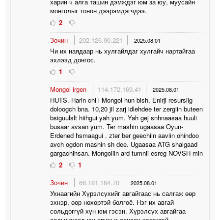
харин ч алга ташин дэмждэг юм за юу, муусайн
монголыг тонон дээрэмдэгчдээ.
2
Зочин
202.126.90.221
2025.08.01
Чи их наядаар нь хулгайлдаг хулгайч нартайгаа
эхлээд донгос.
1
Mongol irgen
114.172.169.41
2025.08.01
HUTS. Harin chi l Mongol hun bish, Enirji resursiig
doloogch bna. 10,20 jil zarj idlehdee ter zergiin buteen
bsiguulslt hiihgui yah yum. Yah gej snhnaasaa huuli
busaar avsan yum. Ter mashin ugaasaa Oyun-
Erdened hsmaagui . zter ber geechiin aaviin ohindoo
avch ogdon mashin sh dee. Ugaasaa ATG shalgaad
gargachihsan. Mongoliin ard tumnii esreg NOVSH min
2
1
Зочин
66.181.184.70
2025.08.01
Ухнаагийн Хүрэлсүхийг авгайгаас нь салгаж өөр
эхнэр, өөр нөхөртэй болгоё. Нэг их авгай
сольдоггүй хүн юм гэсэн. Хүрэлсүх авгайгаа
сольчихоод юу ярихыг сонсох хэрэгтэй.