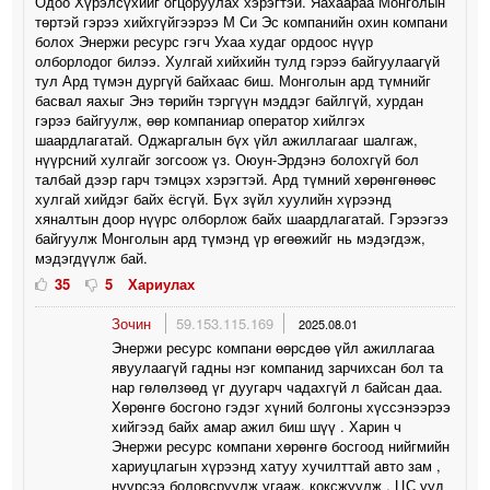
Одоо Хүрэлсүхийг огцоруулах хэрэгтэй. Яахаараа Монголын
төртэй гэрээ хийхгүйгээрээ М Си Эс компанийн охин компани
болох Энержи ресурс гэгч Ухаа худаг ордоос нүүр
олборлодог билээ. Хулгай хийхийн тулд гэрээ байгуулаагүй
тул Ард түмэн дургүй байхаас биш. Монголын ард түмнийг
басвал яахыг Энэ төрийн тэргүүн мэддэг байлгүй, хурдан
гэрээ байгуулж, өөр компаниар оператор хийлгэх
шаардлагатай. Оджаргалын бүх үйл ажиллагааг шалгаж,
нүүрсний хулгайг зогсоож үз. Оюун-Эрдэнэ болохгүй бол
талбай дээр гарч тэмцэх хэрэгтэй. Ард түмний хөрөнгөнөөс
хулгай хийдэг байх ёсгүй. Бүх зүйл хуулийн хүрээнд
хяналтын доор нүүрс олборлож байх шаардлагатай. Гэрээгээ
байгуулж Монголын ард түмэнд үр өгөөжийг нь мэдэгдэж,
мэдэгдүүлж бай.
35
5
Хариулах
Зочин
59.153.115.169
2025.08.01
Энержи ресурс компани өөрсдөө үйл ажиллагаа
явуулаагүй гадны нэг компанид зарчихсан бол та
нар гөлөлзөөд үг дуугарч чадахгүй л байсан даа.
Хөрөнгө босгоно гэдэг хүний болгоны хүссэнээрээ
хийгээд байх амар ажил биш шүү . Харин ч
Энержи ресурс компани хөрөнгө босгоод нийгмийн
хариуцлагын хүрээнд хатуу хучилттай авто зам ,
нүүрсээ боловсруулж угааж, коксжуулж , ЦС ууд