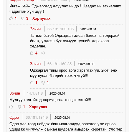
Ингэж байж Оджаргалд алуулах нь дэ ! Цаадах нь захиалчих
чадалтай хүн шүү !
1
3
Хариулах
Зочин
66.181.183.105
2025.08.01
Тэгвэл ёстой Оджаргал алсан болох нь тодорхой
болж, үлдсэн бүх хүмүүс түүнийг дарахаар
хөдөлнө.
4
Зочин
66.181.160.35
2025.08.03
Оджаргал тийм орос арга хэрэглэхгүй, 2-рт, энэ
муу нусан бандийг тоох ч үгүй!!!
1
1
Зочин
14.1.81.8
2025.08.01
Мулгуу толгойтод хариуцлага тооцох естой!!!
1
Хариулах
Одоо
66.181.184.9
2025.08.01
Одоо улс төрд найдах биш монголчууд өөрсдөө улс орноо
удирдаж чиглүүлж сайхан шудрага амьдрах хэрэгтэй. Улс төр