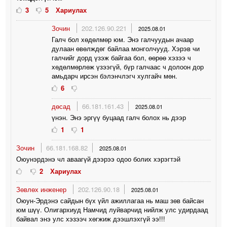
3
5
Хариулах
Зочин
202.126.90.221
2025.08.01
Галч бол хөдөлмөр юм. Энэ галчуудын ачаар
дулаан өвөлждөг байлаа монголчууд. Хэрэв чи
галчийг дорд үзэж байгаа бол, өөрөө хэзээ ч
хөдөлмөрлөж үзээгүй, бүр галчаас ч долоон дор
амьдарч ирсэн бэлэнчлэгч хулгайч мөн.
6
дөсад
66.181.161.43
2025.08.01
үнэн. Энэ эргүү буцаад галч болох нь дээр
1
1
Зочин
66.181.168.82
2025.08.01
Оюунэрдэнэ чл аваагүй дээрээ одоо болих хэрэгтэй
2
Хариулах
Зөвлөх инженер
202.126.90.18
2025.08.01
Оюун-Эрдэнэ сайдын бүх үйл ажиллагаа нь маш зөв байсан
юм шүү. Олигархиуд Намчид луйварчид нийлж улс удирдаад
байвал энэ улс хэзээч хөгжиж дээшлэхгүй ээ!!!