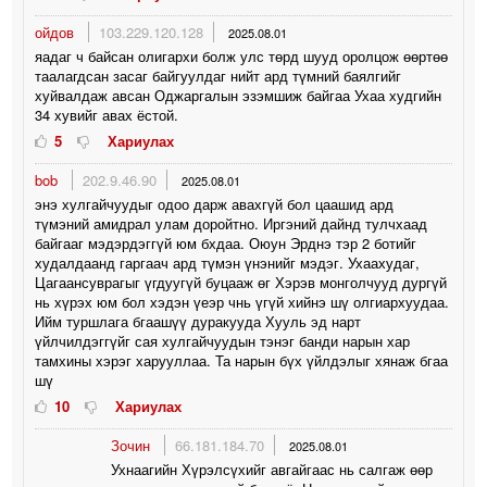
ойдов
103.229.120.128
2025.08.01
яадаг ч байсан олигархи болж улс төрд шууд оролцож өөртөө
таалагдсан засаг байгуулдаг нийт ард түмний баялгийг
хуйвалдаж авсан Оджаргалын эзэмшиж байгаа Ухаа худгийн
34 хувийг авах ёстой.
5
Хариулах
bob
202.9.46.90
2025.08.01
энэ хулгайчуудыг одоо дарж авахгүй бол цаашид ард
түмэний амидрал улам доройтно. Иргэний дайнд тулчхаад
байгааг мэдэрдэггүй юм бхдаа. Оюун Эрднэ тэр 2 ботийг
худалдаанд гаргаач ард түмэн үнэнийг мэдэг. Ухаахудаг,
Цагаансуврагыг үгдуугүй буцааж өг Хэрэв монголчууд дургүй
нь хүрэх юм бол хэдэн үеэр чнь үгүй хийнэ шү олгиархуудаа.
Ийм туршлага бгаашүү дуракууда Хууль эд нарт
үйлчилдэггүйг сая хулгайчуудын тэнэг банди нарын хар
тамхины хэрэг харууллаа. Та нарын бүх үйлдэлыг хянаж бгаа
шү
10
Хариулах
Зочин
66.181.184.70
2025.08.01
Ухнаагийн Хүрэлсүхийг авгайгаас нь салгаж өөр