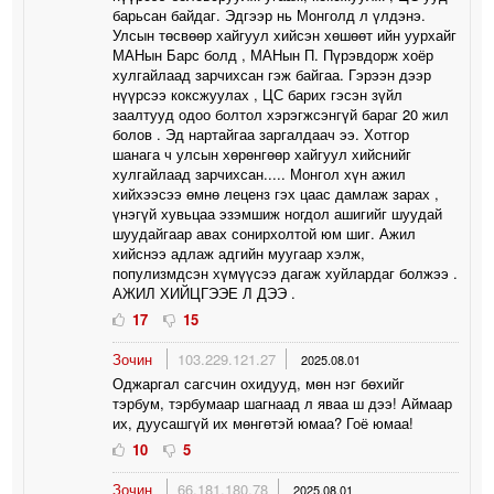
барьсан байдаг. Эдгээр нь Монголд л үлдэнэ.
Улсын төсвөөр хайгуул хийсэн хөшөөт ийн уурхайг
МАНын Барс болд , МАНын П. Пүрэвдорж хоёр
хулгайлаад зарчихсан гэж байгаа. Гэрээн дээр
нүүрсээ коксжуулах , ЦС барих гэсэн зүйл
заалтууд одоо болтол хэрэгжсэнгүй бараг 20 жил
болов . Эд нартайгаа заргалдаач ээ. Хотгор
шанага ч улсын хөрөнгөөр хайгуул хийснийг
хулгайлаад зарчихсан..... Монгол хүн ажил
хийхээсээ өмнө леценз гэх цаас дамлаж зарах ,
үнэгүй хувьцаа эзэмшиж ногдол ашигийг шуудай
шуудайгаар авах сонирхолтой юм шиг. Ажил
хийснээ адлаж адгийн муугаар хэлж,
популизмдсэн хүмүүсээ дагаж хуйлардаг болжээ .
АЖИЛ ХИЙЦГЭЭЕ Л ДЭЭ .
17
15
Зочин
103.229.121.27
2025.08.01
Оджаргал сагсчин охидууд, мөн нэг бөхийг
тэрбум, тэрбумаар шагнаад л яваа ш дээ! Аймаар
их, дуусашгүй их мөнгөтэй юмаа? Гоё юмаа!
10
5
Зочин
66.181.180.78
2025.08.01