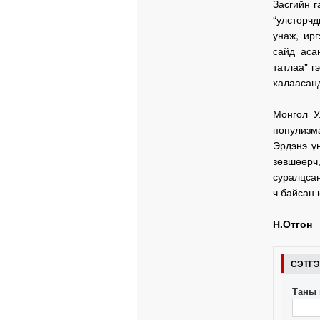
Засгийн г
“улстөрч
унаж, ир
сайд аса
татлаа" г
халаасанд
Монгол У
популизма
Эрдэнэ үн
зөвшөөрч
суралцсан
ч байсан 
Н.Отгон
СЭТГ
Таны 