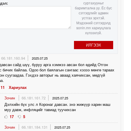
гдэл:
суртахууныг
баримтална уу. Ёс бус
сэтгэгдлийг админ
устгах эрхтэй.
Мэдээний сэтгэгдэлд
sonin.mn хариуцлага
хүлээхгүй.
ИЛГЭЭХ
66.181.160.94
2025.07.25
давсан сайд шүү, буруу арга хэмжээ авсан бол өдийд Отгон
с бичих байлаа. Одоо бол баялагын сангаас хэзээ мөнгө тараах
эн суугаадаа. Гэхдээ авторыг нь аваад хаячихсан, мөдгүй
а.
11
Хариулах
Зочин
66.181.161.72
2025.07.25
Дэлхийн бүх улс л Коронаг давсан. энэ жижүүр харин маш
муу давж, инфляцийг тавиад туучихсан
17
5
Зочин
66.181.184.131
2025.07.25