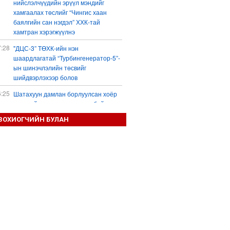
нийслэлчүүдийн эрүүл мэндийг
хамгаалах төслийг “Чингис хаан
баялгийн сан нэгдэл” ХХК-тай
хамтран хэрэгжүүлнэ
7:28
"ДЦС-3” ТӨХК-ийн нэн
шаардлагатай “Турбингенератор-5”-
ын шинэчлэлийн төсвийг
шийдвэрлэхээр болов
6:25
Шатахуун дамлан борлуулсан хоёр
зөрчлийг илрүүлэн шалгаж байна
3:18
ЗОХИОГЧИЙН БУЛАН
“Сэцэн ханы хүлэг” МСУХ-ны 30
жилийн ойн уралдааны түрүү
морьдыг Prius 30 автомашинаар
байлна
3:01
Б.Пүрэвдагва: 103 үйлчилгээний
зөвшөөрлийг цуцалснаар төрийн
хүнд суртал, олон шат дамжлагыг
бууруулж, бизнесээ саадгүй
өргөжүүлэх боломжтой боллоо
2:38
Европ Орос-Украины мөргөлдөөнийг