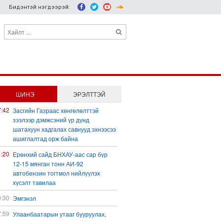
Бидэнтэй нэгдээрэй:
ШИНЭ
ЭРЭЛТТЭЙ
7:42
Засгийн Газраас хөнгөлөлттэй
зээлээр дэмжсэний үр дүнд
шатахуун хадгалах савнууд эхнээсээ
ашиглалтад орж байна
1:20
Ерөнхий сайд БНХАУ-аас сар бүр
12-15 мянган тонн АИ-92
автобензин тогтмол нийлүүлэх
хүсэлт тавилаа
0:30
Эмгэнэл
7:59
Улаанбаатарын утааг бууруулах,