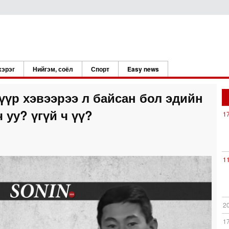
хэрэг
Нийгэм, соёл
Спорт
Easy news
үр хэвээрээ л байсан бол эдийн
 уу? үгүй ч үү?
1
1
2
1