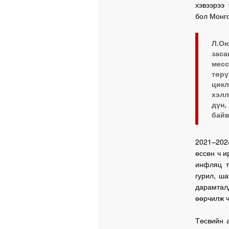
хэвээрээ
бол Монго
Л.Ою
заса
месс
төрү
цик
хэлл
дүн,
байв
2021–202
өссөн ч и
инфляц т
гурил, ша
дарамтал
өөрчилж ч
Төсвийн а