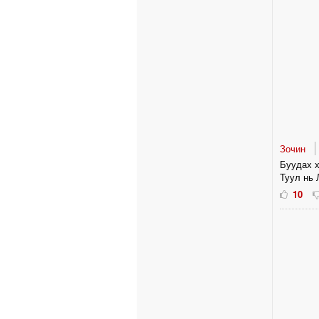
Зочин
Буудах х
Туул нь 
10