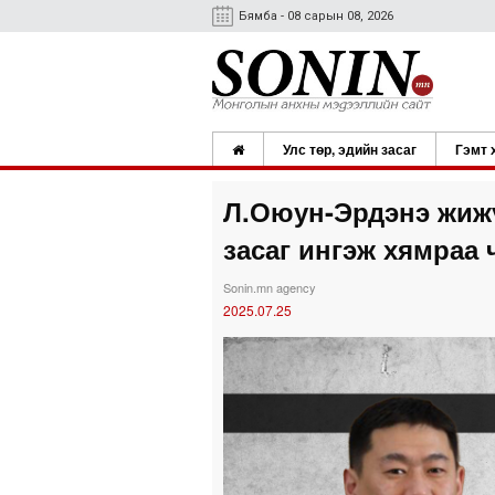
Бямба - 08 сарын 08, 2026
Улс төр, эдийн засаг
Гэмт 
Л.Оюун-Эрдэнэ жижү
засаг ингэж хямраа ч
Sonin.mn agency
2025.07.25