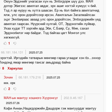
Оюун-Эрдэнийг унагасан хүн нь Элбэгдорж шүү дээ. МАН
дотор Эбигээс авилгал авдаг, эрх ашиг нэгтэй хүмүүс ч бий.
Тэд л ар нуруу нь хутга шаасан. Ер нь бол байнга авилгалчид
ялж, улс орон доройтсоор ирсэн. Авилгалын Загалмайлсан
эцэг Энхбаяраас аваад улс орон доройтсон, Элбэгдоржийн үед
авилгал гаарсан. Нүүрсний хулгай, ОТ, Эрдэнэтийн луйвар,
Ухаа худаг ТТ зэргийн ард Эби, С.Баяр, Сү, Мие, сахал
Эрдэнэбилэг нар байдаг. Тэд байгаа цагт Монгол улс
хөгжихгүй.
1
66.181.184.131
2025.07.25
эрэгтэй. Иргэдийн татварын мөнгөөр гараа угаадаг хэн бэ...эхнэр
Лондонд ямар мөнгөөр тансаг амьдраад байна
8
Хариулах
Зочин
66.181.179.216
2025.07.25
ккк. орк
2
МАН-ын мантуу хошного Хүүрэнсүг
202.9.46.167
2025.07.26
Кофи Аннан,Нацагдоржийн Дашдорж гэж мангуурдаг мантуу