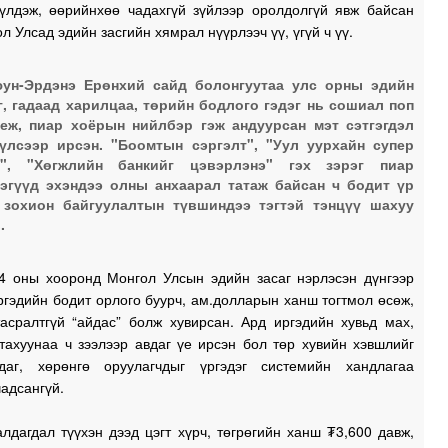
 үлдэж, өөрийнхөө чадахгүй зүйлээр оролдолгүй явж байсан
л Улсад эдийн засгийн хямрал нүүрлээч үү, үгүй ч үү.
1
ун-Эрдэнэ Ерөнхий сайд болонгуутаа улс орны эдийн
г, гадаад харилцаа, төрийн бодлого гэдэг нь сошиал поп
еж, пиар хоёрын нийлбэр гэж андуурсан мэт сэтгэгдэл
1
үлсээр ирсэн. "Боомтын сэргэлт", "Уул уурхайн супер
л", "Хөгжлийн банкийг цэвэрлэнэ" гэх зэрэг пиар
эгүүд эхэндээ олны анхаарал татаж байсан ч бодит үр
1
 зохион байгуулалтын түвшиндээ тэгтэй тэнцүү шахуу
.
1
4 оны хооронд Монгол Улсын эдийн засаг нэрлэсэн дүнгээр
ргэдийн бодит орлого буурч, ам.долларын ханш тогтмол өсөж,
1
асралтгүй “айдас” болж хувирсан. Ард иргэдийн хувьд мах,
тахуунаа ч зээлээр авдаг үе ирсэн бол төр хувийн хэвшлийг
даг, хөрөнгө оруулагчдыг үргэдэг системийн хандлагаа
адсангүй.
1
лдагдал түүхэн дээд цэгт хүрч, төгрөгийн ханш ₮3,600 давж,