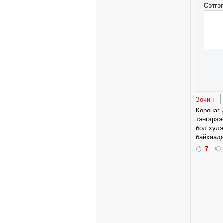
Сэтгэ
Зочин
Коронаг 
тэнгэрээ
бол хүлэ
байхаада
7