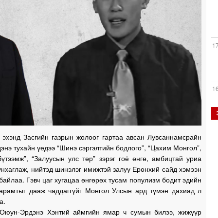
1
1
1
 эхэнд Засгийн газрын жолоог гартаа авсан Лувсаннамсрайн
нэ тухайн үедээ “Шинэ сэргэлтийн бодлого”, “Цахим Монгол”,
1
үтээмж”, “Залуусын улс төр” зэрэг гоё өнгө, амбицтай уриа
унхаглаж, нийтэд шинэлэг имижтэй залуу Ерөнхий сайд хэмээн
байлаа. Гэвч цаг хугацаа өнгөрөх тусам популизм бодит эдийн
дарамтыг дааж чаддаггүйг Монгол Улсын ард түмэн дахиад л
а.
1
.Оюун-Эрдэнэ Хэнтий аймгийн ямар ч сумын билээ, жижүүр