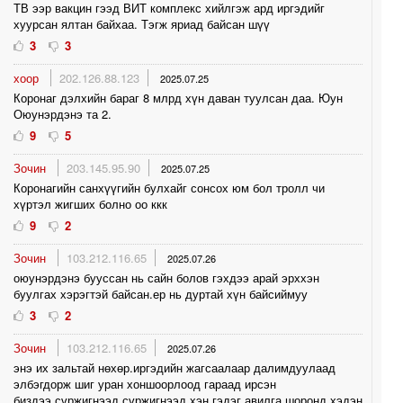
ТВ ээр вакцин гээд ВИТ комплекс хийлгэж ард иргэдийг
хуурсан ялтан байхаа. Тэгж яриад байсан шүү
3
3
хоор
202.126.88.123
2025.07.25
Коронаг дэлхийн бараг 8 млрд хүн даван туулсан даа. Юун
Оюунэрдэнэ та 2.
9
5
Зочин
203.145.95.90
2025.07.25
Коронагийн санхүүгийн булхайг сонсох юм бол тролл чи
хүртэл жигших болно оо ккк
9
2
Зочин
103.212.116.65
2025.07.26
оюунэрдэнэ бууссан нь сайн болов гэхдээ арай эрххэн
буулгах хэрэгтэй байсан.ер нь дуртай хүн байсиймуу
3
2
Зочин
103.212.116.65
2025.07.26
энэ их зальтай нөхөр.иргэдийн жагсаалаар далимдуулаад
элбэгдорж шиг уран хоншоорлоод гараад ирсэн
биздээ.сүржигнээд сүржигнээд хэн гэдэг авилга шоронд хэдэн