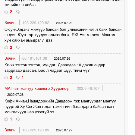
жилийн ял авбаа
2
Зочин
103.229.120.82
2025.07.26
Оюун-Эрдэнэ жижүүр байсан бол улныханий нэг л байх байсан
ш дээ! Юун тэр хүүдээ алмаз бөгж, RX! Нэг ч гэсэн Монгол
хүн сайхан амьдраг л дээ!
2
Зочин
66.181.161.38
2025.07.26
Ккккк тэгсэн тэгсэн, мундаг. Давахдаа 10 дахин өндөр
зардлаар давсан. Бас л чадваг шүү, тийм үү?
2
1
МАН-ын мантуу хошного Хүүрэнсүг
202.9.46.167
2025.07.26
Кофи Аннан,Нацагдоржийн Дашдорж гэж мангуурдаг мантуу
нүүртэй Хү Сю Жан гэдэг гамингиин бага дарга байсан цагт
монголчууд нар үзэхгүй ээ..
1
Зочин
103.229.123.89
2025.07.27