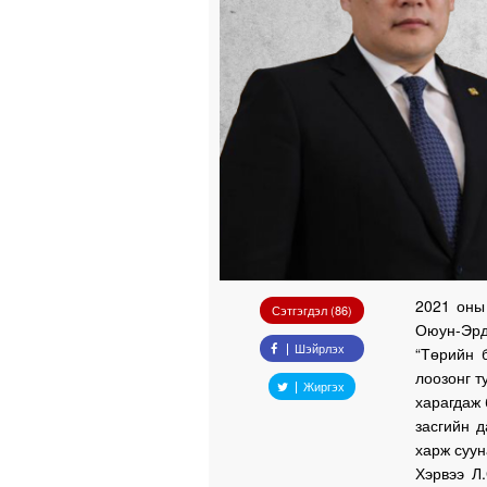
2021 оны
Сэтгэгдэл (86)
Оюун-Эрдэ
Шэйрлэх
“Төрийн б
лоозонг т
Жиргэх
харагдаж 
засгийн 
харж суун
Хэрвээ Л