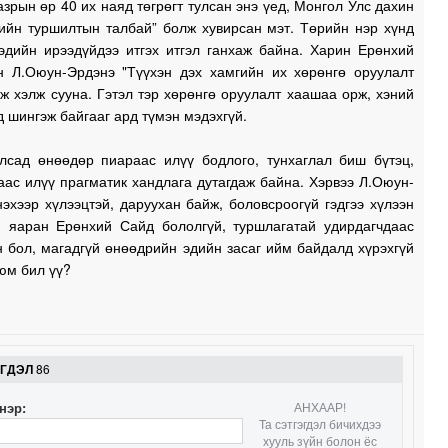
азрын өр 40 их наяд төгрөгт тулсан энэ үед, Монгол Улс дахин
1
дийн туршилтын талбай” болж хувирсан мэт. Төрийн нэр хүнд
гэдийн ирээдүйдээ итгэх итгэл ганхаж байна. Харин Ерөнхий
н Л.Оюун-Эрдэнэ "Түүхэн дэх хамгийн их хөрөнгө оруулалт
0
эж хэлж сууна. Гэтэл тэр хөрөнгө оруулалт хаашаа орж, хэний
0
 шингэж байгааг ард түмэн мэдэхгүй.
0
лсад өнөөдөр пиараас илүү бодлого, тунхаглал биш бүтэц,
ас илүү прагматик хандлага дутагдаж байна. Хэрвээ Л.Оюун-
эхээр хүлээцтэй, даруухан байж, боловсроогүй гэдгээ хүлээн
1
, яаран Ерөнхий Сайд бололгүй, туршлагатай удирдагчдаас
 бол, магадгүй өнөөдрийн эдийн засаг ийм байдалд хүрэхгүй
юм бил үү?
ЭГДЭЛ
86
нэр:
АНХААР!
Та сэтгэгдэл бичихдээ
хууль зүйн болон ёс