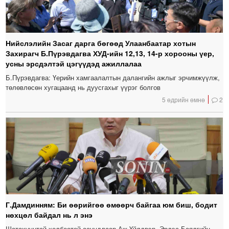
Нийслэлийн Засаг дарга бөгөөд Улаанбаатар хотын
Захирагч Б.Пүрэвдагва ХУД-ийн 12,13, 14-р хорооны үер,
усны эрсдэлтэй цэгүүдэд ажиллалаа
Б.Пүрэвдагва: Үерийн хамгаалалтын далангийн ажлыг эрчимжүүлж,
төлөвлөсөн хугацаанд нь дуусгахыг үүрэг болгов
5 өдрийн өмнө
2
Г.Дамдинням: Би өөрийгөө өмөөрч байгаа юм биш, бодит
нөхцөл байдал нь л энэ
Шатахуунтай холбоотой асуудлаар Аж Үйлдвэр, Эрдэс Баялгийн