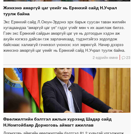
Жинхэнэ амаргүй цаг үеийг нь Ерөнхий сайд Н.Учрал
туулж байна
Экс Ерөнхий сайд Л.Оюун-Эрдэнэ эрх барьж суусан таван жилийн
хугацаандаа “амаргүй цаг үе” гэдэг үгийг мөн ч их ашиглаж билээ.
Гэвч экс Ерөнхий сайдын амаргүй цаг үе нь дотоодын хэдэн аж
ахуйн нэгжээ дайсан гэж зарлачихаад, тэдэнтэйгээ зодолдож
байснаас халиагүй гэчихвэл үнэнээс хол зөрөхгүй. Начир дээрээ
жинхэнэ амаргүй цаг үеийг нь Ерөнхий сайд Н.Учрал туулж байна.
2 өдрийн өмнө
23
Өвөлжилтийн бэлтгэл ажлын хүрээнд Шадар сайд
Н.Номтойбаяр Дорноговь аймагт ажиллав
Дорноговь аймгийн өвөлжилтийн бэлтгэл 81.2 хувьтай үргэлжилж