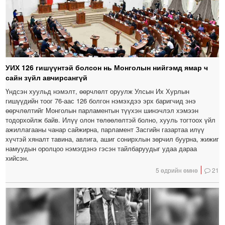
УИХ 126 гишүүнтэй болсон нь Монголын нийгэмд ямар ч
сайн зүйл авчирсангүй
Үндсэн хуульд нэмэлт, өөрчлөлт оруулж Улсын Их Хурлын
гишүүдийн тоог 76-аас 126 болгон нэмэхдээ эрх баригчид энэ
өөрчлөлтийг Монголын парламентын түүхэн шинэчлэл хэмээн
тодорхойлж байв. Илүү олон төлөөлөлтэй болно, хууль тогтоох үйл
ажиллагааны чанар сайжирна, парламент Засгийн газартаа илүү
хүчтэй хяналт тавина, авлига, ашиг сонирхлын зөрчил буурна, жижиг
намуудын оролцоо нэмэгдэнэ гэсэн тайлбаруудыг удаа дараа
хийсэн.
5 өдрийн өмнө
21