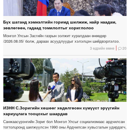
Бүх шатанд хэмнэлтийн горимд шилжиж, найр наадам,
зөвлөгөөн, гадаад томилолтыг хориглолоо
Монгол Улсын Засгийн газрын ээлжит хуралдаан өнөөдөр
/2026.08.05/ болж, дараах асуудлуудыг хэлэлцэн шийдвэрлэлээ.
3 өдрийн өмнө
20
ИЗНН С.Зоригийн хөшөөг хөдөлгөсөн хүмүүст эрүүгийн
хариуцлага тооцохыг шаардав
Санжаасүрэнгийн Зориг бол Монгол Улсыг социализмаас ардчилсан
тогтолцоонд шилжүүлсэн 1990 оны Ардчилсан хувьсгалын удирдагч,