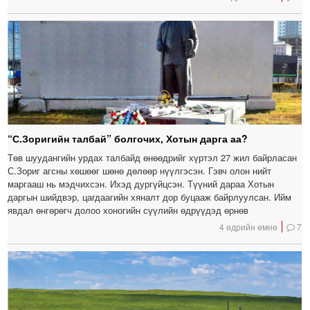
“С.Зоригийн талбай” болгочих, Хотын дарга аа?
Төв шуудангийн урдах талбайд өнөөдрийг хүртэл 27 жил байрласан
С.Зориг агсны хөшөөг шөнө дөлөөр нүүлгэсэн. Гэвч олон нийт
маргааш нь мэдчихсэн. Ихэд дургүйцсэн. Түүний дараа Хотын
даргын шийдвэр, цагдаагийн хяналт дор буцааж байрлуулсан. Ийм
явдал өнгөрөгч долоо хоногийн сүүлийн өдрүүдэд өрнөв
4 өдрийн өмнө
7