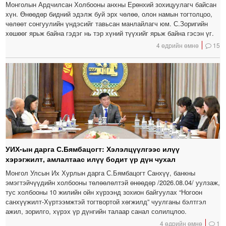
Монголын Ардчилсан Холбооны анхны Ерөнхий зохицуулагч байсан
хүн. Өнөөдөр бидний эдэлж буй эрх чөлөө, олон намын тогтолцоо,
чөлөөт сонгуулийн үндэсийг тавьсан манлайлагч юм. С.Зоригийн
хөшөөг ярьж байна гэдэг нь тэр хүний түүхийг ярьж байна гэсэн үг.
4 өдрийн өмнө
15
УИХ-ын дарга С.Бямбацогт: Хэлэлцүүлгээс илүү
хэрэгжилт, амлалтаас илүү бодит үр дүн чухал
Монгол Улсын Их Хурлын дарга С.Бямбацогт Санхүү, банкны
эмэгтэйчүүдийн холбооны төлөөлөлтэй өнөөдөр /2026.08.04/ уулзаж,
тус холбооны 10 жилийн ойн хүрээнд зохион байгуулах “Ногоон
санхүүжилт-Хүртээмжтэй тогтвортой хөгжилд” чуулганы бэлтгэл
ажил, зорилго, хүрэх үр дүнгийн талаар санал солилцлоо.
4 өдрийн өмнө
1