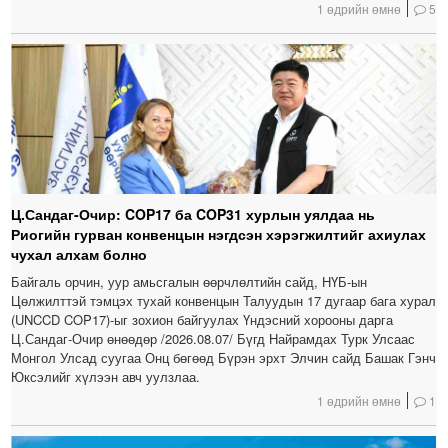
1 өдрийн өмнө
5
Ц.Сандаг-Очир: COP17 ба COP31 хурлын уялдаа нь
Риогийн гурван конвенцын нэгдсэн хэрэгжилтийг ахиулах
чухал алхам болно
Байгаль орчин, уур амьсгалын өөрчлөлтийн сайд, НҮБ-ын
Цөлжилттэй тэмцэх тухай конвенцын Талуудын 17 дугаар бага хурал
(UNCCD COP17)-ыг зохион байгуулах Үндэсний хорооны дарга
Ц.Сандаг-Очир өнөөдөр /2026.08.07/ Бүгд Найрамдах Турк Улсаас
Монгол Улсад суугаа Онц бөгөөд Бүрэн эрхт Элчин сайд Башак Гэнч
Юксэлийг хүлээн авч уулзлаа.
1 өдрийн өмнө
1