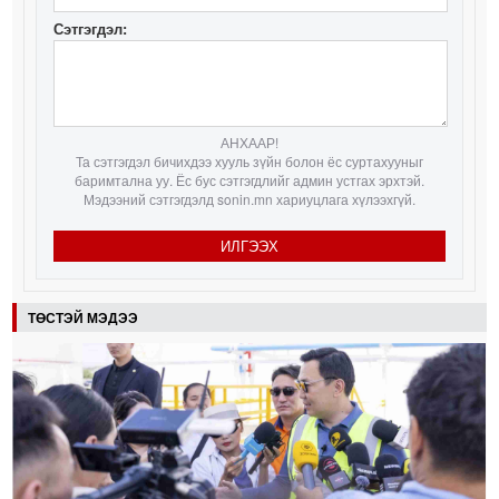
Сэтгэгдэл:
АНХААР!
Та сэтгэгдэл бичихдээ хууль зүйн болон ёс суртахууныг
баримтална уу. Ёс бус сэтгэгдлийг админ устгах эрхтэй.
Мэдээний сэтгэгдэлд sonin.mn хариуцлага хүлээхгүй.
ИЛГЭЭХ
ТӨСТЭЙ МЭДЭЭ