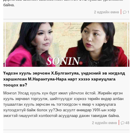
байна.
2 өдрийн өмнө
1
Үндсэн хууль зөрчсөн Х.Булгантуяа, үндэсний эв нэгдэлд
харшилсан М.Нарантуяа-Нара нарт хэзээ хариуцлага
тооцох вэ?
Монгол Улсад хууль хүн бүрт ижил үйлчлэх ёстой. Жирийн иргэн
хууль зөрчвөл торгуулж, шийтгүүлдэг хэрнээ төрийн өндөр албан
тушаалтан хууль зөрчсөн нь тогтоогдсон ч ямар ч хариуцлага
хүлээдэггүй байж болох уу?Энэ асуулт өнөөдөр УИХ-ын хоёр
эмэгтэй гишүүнтэй холбоотой асуудлаар дахин тавигдаж байна.
2 өдрийн өмнө
48