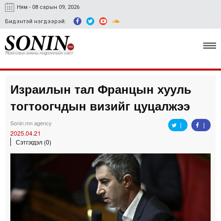
Ням - 08 сарын 09, 2026
Бидэнтэй нэгдээрэй:
Израилын тал Францын хууль
Улс төр, эдийн засаг
тогтоогчдын визийг цуцалжээ
Гэмт хэрэг
Sonin.mn agency
Нийгэм, соёл
2025.04.21
Сэтгэгдэл (0)
Спорт
Easy news