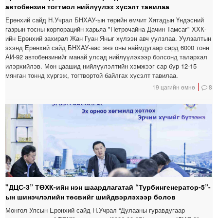
автобензин тогтмол нийлүүлэх хүсэлт тавилаа
Ерөнхий сайд Н.Учрал БНХАУ-ын төрийн өмчит Хятадын Үндэсний
газрын тосны корпорацийн харьяа "Петрочайна Дачин Тамсаг" ХХК-
ийн Ерөнхий захирал Жан Гуан Яныг хүлээн авч уулзлаа. Уулзалтын
эхэнд Ерөнхий сайд БНХАУ-аас энэ оны наймдугаар сард 6000 тонн
АИ-92 автобензинийг манай улсад нийлүүлэхээр болсонд талархал
илэрхийлэв. Мөн цаашид нийлүүлэлтийн хэмжээг сар бүр 12-15
мянган тоннд хүргэж, тогтвортой байлгах хүсэлт тавилаа.
19 цагийн өмнө
8
"ДЦС-3” ТӨХК-ийн нэн шаардлагатай “Турбингенератор-5”-
ын шинэчлэлийн төсвийг шийдвэрлэхээр болов
Монгол Улсын Ерөнхий сайд Н.Учрал “Дулааны гуравдугаар