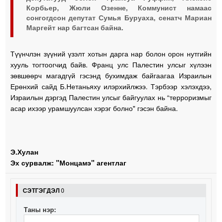
Корбьер, Жюли Озенне, Коммунист намаас
сонгогдсон депутат Сумья Буруаха, сенатч Мариан
Маргейт нар багтсан байна.
Түүнчлэн зүүний үзэлт хотын дарга нар болон орон нутгийн
хууль тогтоогчид байв. Франц улс Палестин улсыг хүлээн
зөвшөөрч магадгүй гэсэнд бухимдаж байгаагаа Израилын
Ерөнхий сайд Б.Нетаньяху илэрхийлжээ. Тэрбээр хэлэхдээ,
Израилын дэргэд Палестин улсыг байгуулах нь “терроризмыг
асар ихээр урамшуулсан хэрэг болно" гэсэн байна.
Э.Хулан
Эх сурвалж: "Монцамэ" агентлаг
СЭТГЭГДЭЛ
0
Таны нэр: