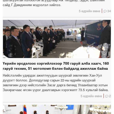
сайд Г.Дамдинням мэдээлэл хийлээ.
5 өдрийн өмнө
34
Үерийн эрсдэлээс сэргийлэхээр 700 гаруй алба хаагч, 160
гаруй техник, 51 мотопомп бэлэн байдалд ажиллаж байна
Нийслэлийн удирдах ажилтнуудын шуурхай зөвлөгөөн Хан-Уул
дүүрэгт боллоо. Долоодугаар сарын 22-ны өдрийн шуурхай
зөвлөгөөн дээр нийслэлийн Засаг дарга бөгөөд Улаанбаатар хотын
Захирагчаас өгсөн үүрэг даалгаврын хэрэгжилт 73.5 хувьтай байна.
5 өдрийн өмнө
2