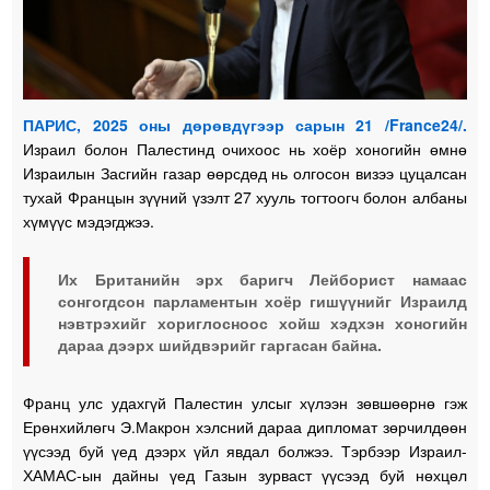
ПАРИС, 2025 оны дөрөвдүгээр сарын 21 /France24/.
Израил болон Палестинд очихоос нь хоёр хоногийн өмнө
Израилын Засгийн газар өөрсдөд нь олгосон визээ цуцалсан
тухай Францын зүүний үзэлт 27 хууль тогтоогч болон албаны
хүмүүс мэдэгджээ.
Их Британийн эрх баригч Лейборист намаас
сонгогдсон парламентын хоёр гишүүнийг Израилд
нэвтрэхийг хориглосноос хойш хэдхэн хоногийн
дараа дээрх шийдвэрийг гаргасан байна.
Франц улс удахгүй Палестин улсыг хүлээн зөвшөөрнө гэж
Ерөнхийлөгч Э.Макрон хэлсний дараа дипломат зөрчилдөөн
үүсээд буй үед дээрх үйл явдал болжээ. Тэрбээр Израил-
ХАМАС-ын дайны үед Газын зурваст үүсээд буй нөхцөл