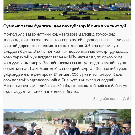
Сумдыг татан буулгаж, цөөлөхгүйгээр Монгол хөгжихгүй
Монгол Улс газар нутгийн хэмжээгээрээ дэлхийд томоохонд
тооцогддог атлаа хүн амын тоогоор хамгийн цөөн орны нэг. 1.56 сая
хавтгай дөрвөлжин километр нутагт дөнгөж 3.6 сая орчим хүн
амьдарч байна. Энэ нь нэг хавтгай дөрвөлжин километрт дунджаар
хоёр хүрэхгүй хүн ногддог гэсэн үг.Ийм нөхцөлд улс орноо жигд
хөгжүүлэх нь ямар ч Засгийн газрын өмнө тулгардаг хамгийн хүнд
сорилтын нэг. Гэвч Монгол Улс өнөөдрийг хүртэл Зөвлөлтийн үеэс
үндсэндээ өвлөгдөн ирсэн 21 аймаг, 330 сумын тогтолцоог бараг
өөрчлөлтгүй хадгалсаар байна.Энэ бүтэц үнэхээр өнөөдрийн
Монголын хүн ам, эдийн засгийн бодит нөхцөлтэй нийцэж байна уу
гэдэг асуултыг тавих цаг хэдийнэ болжээ.
5 өдрийн өмнө
61