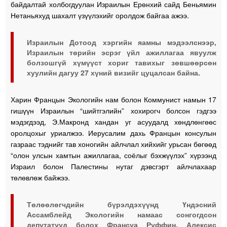
байдалтай холбогдуулан Израилын Ерөнхий сайд Беньямин
Нетаньяхуд шахалт үзүүлэхийг оролдож байгаа ажээ.
Израилын Дотоод хэргийн яамны мэдээлснээр,
Израилын төрийн эсрэг үйл ажиллагаа явуулж
болзошгүй хүмүүст хориг тавихыг зөвшөөрсөн
хуулийн дагуу 27 хүний ​​визийг цуцалсан байна.
Харин Францын Экологийн нам болон Коммунист намын 17
гишүүн Израилын “шийтгэлийн” хохирогч болсон гэдгээ
мэдэгдээд, Э.Макронд хандан уг асуудалд хөндлөнгөөс
оролцохыг уриалжээ. Иерусалим дахь Францын консулын
газраас тэднийг тав хоногийн айлчлал хийхийг урьсан бөгөөд
“олон улсын хамтын ажиллагаа, соёлыг бэхжүүлэх” хүрээнд
Израил болон Палестины нутаг дэвсгэрт айлчлахаар
төлөвлөж байжээ.
Төлөөлөгчдийн бүрэлдэхүүнд Үндэсний
Ассамблейд Экологийн намаас сонгогдсон
депутатууд болох Франсуа Руффин, Алексис