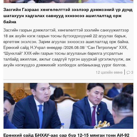
Засгийн Газраас хөнгөлөлттэй зээлээр дэмжсэний үр дүнд
шатахуун хадгалах савнууд эхнээсээ ашиглалтад орж
байна
Засгийн газрын дэмжлэгтэй, хөнгөлөлттэй зээлийн санхүүжилтээр
18 аж ахуйн нэгж газрын тосны бүтээгдэхүүний 22 агуулах барьж,
өргөтгөж эхэлсэн. Зарим агуулах эхнээсээ ашиглалтад орж байна.
Ерөнхий сайд Н.Учрал өнөөдөр /2026.08.08/ “Сан Петролиум” ХХК,
“Шунхлай” ХХК-ийн газрын тосны агуулахын барилга угсралтын
талбайд ажиллаж, ажлыг саадгүй түргэн шуурхай үргэлжлүүлж, аж
ахуйн нэгжүүдээ дэмжихийг холбогдох албаныханд үүрэг болгов.
12 цагийн өмнө
3
Ерөнхий сайд БНХАУ-аас сар бүр 12-15 мянган тонн АИ-92