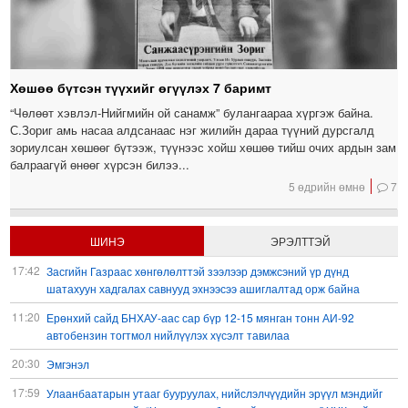
Хөшөө бүтсэн түүхийг өгүүлэх 7 баримт
“Чөлөөт хэвлэл-Нийгмийн ой санамж” булангаараа хүргэж байна.
С.Зориг амь насаа алдсанаас нэг жилийн дараа түүний дурсгалд
зориулсан хөшөөг бүтээж, түүнээс хойш хөшөө тийш очих ардын зам
балраагүй өнөөг хүрсэн билээ...
5 өдрийн өмнө
7
ШИНЭ
ЭРЭЛТТЭЙ
17:42
Засгийн Газраас хөнгөлөлттэй зээлээр дэмжсэний үр дүнд
шатахуун хадгалах савнууд эхнээсээ ашиглалтад орж байна
11:20
Ерөнхий сайд БНХАУ-аас сар бүр 12-15 мянган тонн АИ-92
автобензин тогтмол нийлүүлэх хүсэлт тавилаа
20:30
Эмгэнэл
17:59
Улаанбаатарын утааг бууруулах, нийслэлчүүдийн эрүүл мэндийг