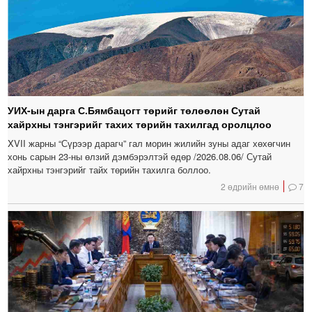
УИХ-ын дарга С.Бямбацогт төрийг төлөөлөн Сутай
хайрхны тэнгэрийг тахих төрийн тахилгад оролцлоо
XVII жарны “Сүрээр дарагч” гал морин жилийн зуны адаг хөхөгчин
хонь сарын 23-ны өлзий дэмбэрэлтэй өдөр /2026.08.06/ Сутай
хайрхны тэнгэрийг тайх төрийн тахилга боллоо.
2 өдрийн өмнө
7