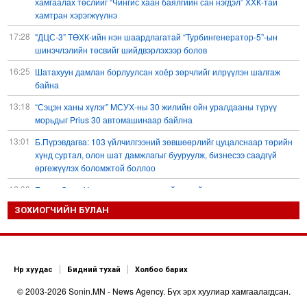
хамгаалах төслийг “Чингис хаан баялгийн сан нэгдэл” ХХК-тай
хамтран хэрэгжүүлнэ
17:28
"ДЦС-3” ТӨХК-ийн нэн шаардлагатай “Турбингенератор-5”-ын
шинэчлэлийн төсвийг шийдвэрлэхээр болов
16:25
Шатахуун дамлан борлуулсан хоёр зөрчлийг илрүүлэн шалгаж
байна
13:18
“Сэцэн ханы хүлэг” МСУХ-ны 30 жилийн ойн уралдааны түрүү
морьдыг Prius 30 автомашинаар байлна
13:01
Б.Пүрэвдагва: 103 үйлчилгээний зөвшөөрлийг цуцалснаар төрийн
хүнд суртал, олон шат дамжлагыг бууруулж, бизнесээ саадгүй
өргөжүүлэх боломжтой боллоо
12:38
Европ Орос-Украины мөргөлдөөнийг энхийн замаар
шийдвэрлэхийг хүсвэл зэвсэг нийлүүлэхээ зогсоох ёстой гэжээ
ЗОХИОГЧИЙН БУЛАН
11:57
ШХАБ-ын “Тяньшань-2026” кибер терроризмтой тэмцэх хамтарсан
сургуулилалт боллоо
11:54
Д.Трамп: АНУ сум, зэвсгийн нөөцөө нэмэгдүүлэх шаардлагатай
Нүүр хуудас
Бидний тухай
Холбоо барих
11:11
Б.Хулан дэлхийн аварга боллоо
© 2003-2026 Sonin.MN - News Agency. Бүх эрх хуулиар хамгаалагдсан.
10:48
Ц.Сандаг-Очир: COP17 ба COP31 хурлын уялдаа нь Риогийн