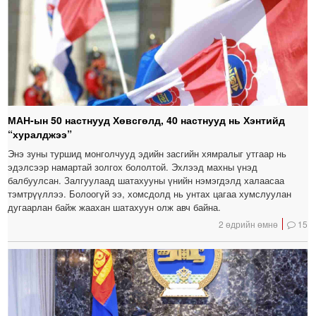
МАН-ын 50 настнууд Хөвсгөлд, 40 настнууд нь Хэнтийд
“хуралджээ”
Энэ зуны туршид монголчууд эдийн засгийн хямралыг утгаар нь
эдэлсээр намартай золгох бололтой. Эхлээд махны үнэд
балбуулсан. Залгуулаад шатахууны үнийн нэмэгдэлд халаасаа
тэмтрүүллээ. Болоогүй ээ, хомсдолд нь унтах цагаа хумслуулан
дугаарлан байж жаахан шатахуун олж авч байна.
2 өдрийн өмнө
15