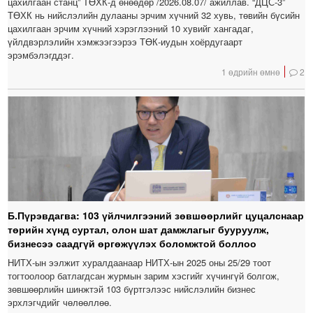
цахилгаан станц” ТӨХК-д өнөөдөр /2026.08.07/ ажиллав. “ДЦС-3”
ТӨХК нь нийслэлийн дулааны эрчим хүчний 32 хувь, төвийн бүсийн
цахилгаан эрчим хүчний хэрэглээний 10 хувийг хангадаг,
үйлдвэрлэлийн хэмжээгээрээ ТӨК-иудын хоёрдугаарт
эрэмбэлэгддэг.
1 өдрийн өмнө
2
Б.Пүрэвдагва: 103 үйлчилгээний зөвшөөрлийг цуцалснаар
төрийн хүнд суртал, олон шат дамжлагыг бууруулж,
бизнесээ саадгүй өргөжүүлэх боломжтой боллоо
НИТХ-ын ээлжит хуралдаанаар НИТХ-ын 2025 оны 25/29 тоот
тогтоолоор батлагдсан журмын зарим хэсгийг хүчингүй болгож,
зөвшөөрлийн шинжтэй 103 бүртгэлээс нийслэлийн бизнес
эрхлэгчдийг чөлөөллөө.