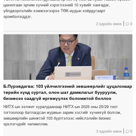
цахилгаан эрчим хүчний хэрэглээний 10 хувийг хангадаг,
үйлдвэрлэлийн хэмжээгээрээ ТӨК-иудын хоёрдугаарт
эрэмбэлэгддэг.
2 өдрийн өмнө
3
Б.Пүрэвдагва: 103 үйлчилгээний зөвшөөрлийг цуцалснаар
төрийн хүнд суртал, олон шат дамжлагыг бууруулж,
бизнесээ саадгүй өргөжүүлэх боломжтой боллоо
НИТХ-ын ээлжит хуралдаанаар НИТХ-ын 2025 оны 25/29 тоот
тогтоолоор батлагдсан журмын зарим хэсгийг хүчингүй болгож,
зөвшөөрлийн шинжтэй 103 бүртгэлээс нийслэлийн бизнес
эрхлэгчдийг чөлөөллөө.
3 өдрийн өмнө
5