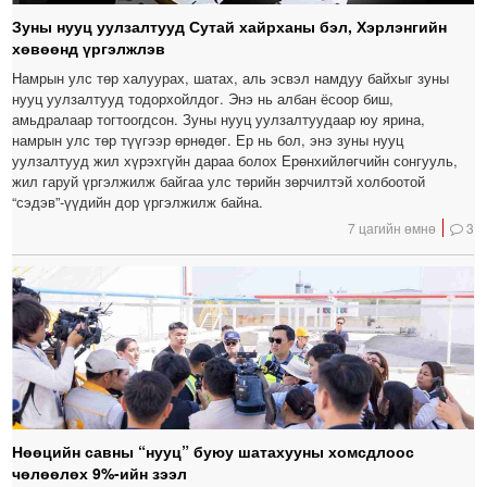
Зуны нууц уулзалтууд Сутай хайрханы бэл, Хэрлэнгийн
хөвөөнд үргэлжлэв
Намрын улс төр халуурах, шатах, аль эсвэл намдуу байхыг зуны
нууц уулзалтууд тодорхойлдог. Энэ нь албан ёсоор биш,
амьдралаар тогтоогдсон. Зуны нууц уулзалтуудаар юу ярина,
намрын улс төр түүгээр өрнөдөг. Ер нь бол, энэ зуны нууц
уулзалтууд жил хүрэхгүйн дараа болох Ерөнхийлөгчийн сонгууль,
жил гаруй үргэлжилж байгаа улс төрийн зөрчилтэй холбоотой
“сэдэв”-үүдийн дор үргэлжилж байна.
7 цагийн өмнө
3
Нөөцийн савны “нууц” буюу шатахууны хомсдлоос
чөлөөлөх 9%-ийн зээл