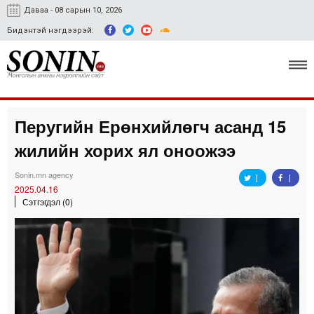
Даваа - 08 сарын 10, 2026
Бидэнтэй нэгдээрэй:
Перугийн Ерөнхийлөгч асанд 15
Улс төр, эдийн засаг
жилийн хорих ял оноожээ
Гэмт хэрэг
Sonin.mn agency
Нийгэм, соёл
2025.04.16
Сэтгэгдэл (0)
Спорт
Easy news