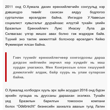
2011 онд О.Хумала дахин ерөнхийлөгчийн сонгуульд нэр
дэвшихдээ төвийг сахисан аядуу бодлогоо
сурталчлан өрсөлдсөн байна. Ингэхдээ У.Чавесын
социалист хувьсгалыг дуурайхаас илүүтэй тухайн үеийн
Бразилын Ерөнхийлөгч Луис Инасиу Лула да
Силвагаас үлгэр жишээ авах болно гэж мэдэгдэж байв.
Түүний энэ тактик амжилттай болсноор өрсөлдөгч Кейко
Фүжимориг ялсан байна.
Гэвч түүнийг ерөнхийлөгчөөр сонгогдсоны дараа
дэгдсэн нийгмийн зөрчил нэр хүндийг нь маш
хурдан унагажээ. Мөн Конгрессын олон гишүүний
дэмжлэгийг алдаж, байр суурь нь улам суларсан
байна.
О.Хумалад холбогдох хууль эрх зүйн асуудал 2016 онд бүрэн
эрхийн хугацаа нь дууссаны дараахан эхэлжээ. Тухайн
үед Бразилын барилгын томоохон компани
болох “Odebrecht” бизнесийн захиалга авахын тулд Латин