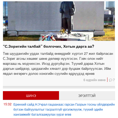
“С.Зоригийн талбай” болгочих, Хотын дарга аа?
Төв шуудангийн урдах талбайд өнөөдрийг хүртэл 27 жил байрласан
С.Зориг агсны хөшөөг шөнө дөлөөр нүүлгэсэн. Гэвч олон нийт
маргааш нь мэдчихсэн. Ихэд дургүйцсэн. Түүний дараа Хотын
даргын шийдвэр, цагдаагийн хяналт дор буцааж байрлуулсан. Ийм
явдал өнгөрөгч долоо хоногийн сүүлийн өдрүүдэд өрнөв
6 өдрийн өмнө
7
ШИНЭ
ЭРЭЛТТЭЙ
15:32
Ерөнхий сайд Н.Учрал гацаанаас гарсан Газрын тосны үйлдвэрийн
бүтээн байгуулалтыг тасралтгүй үргэлжлүүлж, түүхий эдийн
хангамжийг баталгаажуулах үүрэг өгөв