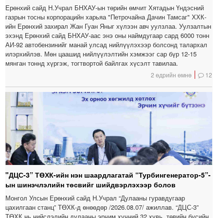
Ерөнхий сайд Н.Учрал БНХАУ-ын төрийн өмчит Хятадын Үндэсний
газрын тосны корпорацийн харьяа "Петрочайна Дачин Тамсаг" ХХК-
ийн Ерөнхий захирал Жан Гуан Яныг хүлээн авч уулзлаа. Уулзалтын
эхэнд Ерөнхий сайд БНХАУ-аас энэ оны наймдугаар сард 6000 тонн
АИ-92 автобензинийг манай улсад нийлүүлэхээр болсонд талархал
илэрхийлэв. Мөн цаашид нийлүүлэлтийн хэмжээг сар бүр 12-15
мянган тоннд хүргэж, тогтвортой байлгах хүсэлт тавилаа.
2 өдрийн өмнө
12
"ДЦС-3” ТӨХК-ийн нэн шаардлагатай “Турбингенератор-5”-
ын шинэчлэлийн төсвийг шийдвэрлэхээр болов
Монгол Улсын Ерөнхий сайд Н.Учрал “Дулааны гуравдугаар
цахилгаан станц” ТӨХК-д өнөөдөр /2026.08.07/ ажиллав. “ДЦС-3”
ТӨХК нь нийслэлийн дулааны эрчим хүчний 32 хувь, төвийн бүсийн