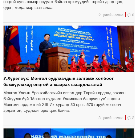
онцгой хувь нэмэр оруулж байгаа эрхмүүдийг төрийн дээд цол,
одон, медалиар шагналаа.
2 цагийн өмнө
0
У.Хүрэлсүх: Монгол судлаачдын залгамж холбоог
бэхжүүлэхэд онцгой анхаарах шаардлагатай
Монгол Улсын Ерөнхийлөгчийн ивээл дор Төрийн ордонд зохион
байгуулж буй “Монгол судлал: Уламжлал ба орчин үе” сэдэвт
Монголч эрдэмтний XIII Их хуралд 30 орны 570 гаруй монголч
эрдэмтэн, судлаач оролцож байна.
3 цагийн өмнө
2