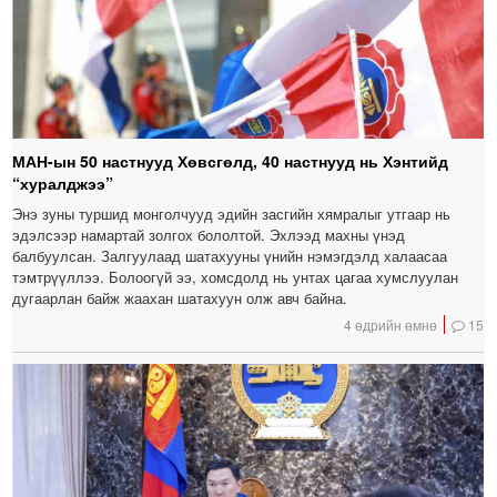
МАН-ын 50 настнууд Хөвсгөлд, 40 настнууд нь Хэнтийд
“хуралджээ”
Энэ зуны туршид монголчууд эдийн засгийн хямралыг утгаар нь
эдэлсээр намартай золгох бололтой. Эхлээд махны үнэд
балбуулсан. Залгуулаад шатахууны үнийн нэмэгдэлд халаасаа
тэмтрүүллээ. Болоогүй ээ, хомсдолд нь унтах цагаа хумслуулан
дугаарлан байж жаахан шатахуун олж авч байна.
4 өдрийн өмнө
15