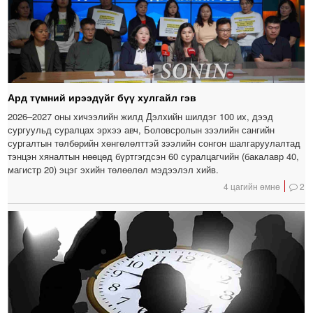
Ард түмний ирээдүйг бүү хулгайл гэв
2026–2027 оны хичээлийн жилд Дэлхийн шилдэг 100 их, дээд
сургуульд суралцах эрхээ авч, Боловсролын зээлийн сангийн
сургалтын төлбөрийн хөнгөлөлттэй зээлийн сонгон шалгаруулалтад
тэнцэн хяналтын нөөцөд бүртгэгдсэн 60 суралцагчийн (бакалавр 40,
магистр 20) эцэг эхийн төлөөлөл мэдээлэл хийв.
4 цагийн өмнө
2