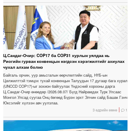
Ц.Сандаг-Очир: COP17 ба COP31 хурлын уялдаа нь
Риогийн гурван конвенцын нэгдсэн хэрэгжилтийг ахиулах
чухал алхам болно
Байгаль орчин, уур амьсгалын өөрчлөлтийн сайд, НҮБ-ын
Цөлжилттэй тэмцэх тухай конвенцын Талуудын 17 дугаар бага хурал
(UNCCD COP17)-ыг зохион байгуулах Үндэсний хорооны дарга
Ц.Сандаг-Очир өнөөдөр /2026.08.07/ Бүгд Найрамдах Турк Улсаас
Монгол Улсад суугаа Онц бөгөөд Бүрэн эрхт Элчин сайд Башак Гэнч
Юксэлийг хүлээн авч уулзлаа.
3 өдрийн өмнө
1