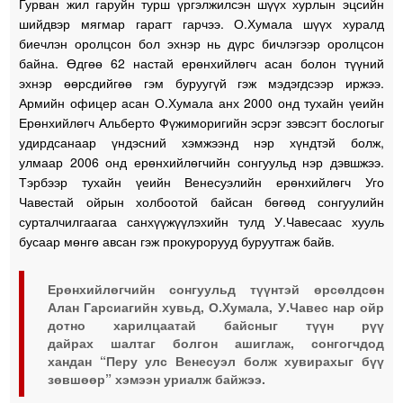
Гурван жил гаруйн турш үргэлжилсэн шүүх хурлын эцсийн
шийдвэр мягмар гарагт гарчээ. О.Хумала шүүх хуралд
биечлэн оролцсон бол эхнэр нь дүрс бичлэгээр оролцсон
байна. Өдгөө 62 настай ерөнхийлөгч асан болон түүний
эхнэр өөрсдийгөө гэм буруугүй гэж мэдэгдсээр иржээ.
Армийн офицер асан О.Хумала анх 2000 онд тухайн үеийн
Ерөнхийлөгч Альберто Фүжиморигийн эсрэг зэвсэгт бослогыг
удирдсанаар үндэсний хэмжээнд нэр хүндтэй болж,
улмаар 2006 онд ерөнхийлөгчийн сонгуульд нэр дэвшжээ.
Тэрбээр тухайн үеийн Венесуэлийн ерөнхийлөгч Уго
Чавестай ойрын холбоотой байсан бөгөөд сонгуулийн
сурталчилгаагаа санхүүжүүлэхийн тулд У.Чавесаас хууль
бусаар мөнгө авсан гэж прокурорууд буруутгаж байв.
Ерөнхийлөгчийн сонгуульд түүнтэй өрсөлдсөн
Алан Гарсиагийн хувьд, О.Хумала, У.Чавес нар ойр
дотно харилцаатай байсныг түүн рүү
дайрах шалтаг болгон ашиглаж, сонгогчдод
хандан “Перу улс Венесуэл болж хувирахыг бүү
зөвшөөр” хэмээн уриалж байжээ.