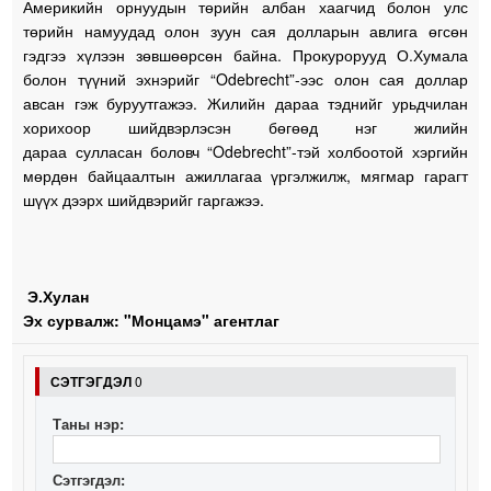
Америкийн орнуудын төрийн албан хаагчид болон улс
төрийн намуудад олон зуун сая долларын авлига өгсөн
гэдгээ хүлээн зөвшөөрсөн байна. Прокурорууд О.Хумала
болон түүний эхнэрийг “Odebrecht”-ээс олон сая доллар
авсан гэж буруутгажээ. Жилийн дараа тэднийг урьдчилан
хорихоор шийдвэрлэсэн бөгөөд нэг жилийн
дараа сулласан боловч “Odebrecht”-тэй холбоотой хэргийн
мөрдөн байцаалтын ажиллагаа үргэлжилж, мягмар гарагт
шүүх дээрх шийдвэрийг гаргажээ.
Э.Хулан
Эх сурвалж: "Монцамэ" агентлаг
СЭТГЭГДЭЛ
0
Таны нэр:
Сэтгэгдэл: