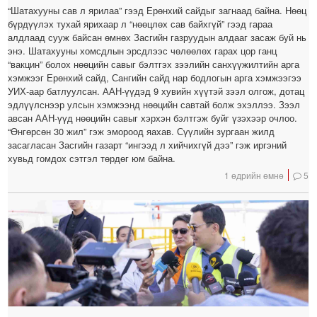
“Шатахууны сав л ярилаа” гээд Ерөнхий сайдыг загнаад байна. Нөөц
бүрдүүлэх тухай ярихаар л “нөөцлөх сав байхгүй” гээд гараа
алдлаад сууж байсан өмнөх Засгийн газруудын алдааг засаж буй нь
энэ. Шатахууны хомсдлын эрсдлээс чөлөөлөх гарах цор ганц
“вакцин” болох нөөцийн савыг бэлтгэх зээлийн санхүүжилтийн арга
хэмжээг Ерөнхий сайд, Сангийн сайд нар бодлогын арга хэмжээгээ
УИХ-аар батлуулсан. ААН-үүдэд 9 хувийн хүүтэй зээл олгож, дотац
эдлүүлснээр улсын хэмжээнд нөөцийн савтай болж эхэллээ. Зээл
авсан ААН-үүд нөөцийн савыг хэрхэн бэлтгэж буйг үзэхээр очлоо.
“Өнгөрсөн 30 жил” гэж эмороод яахав. Сүүлийн зургаан жилд
засагласан Засгийн газарт “ингээд л хийчихгүй дээ” гэж иргэний
хувьд гомдох сэтгэл төрдөг юм байна.
1 өдрийн өмнө
5