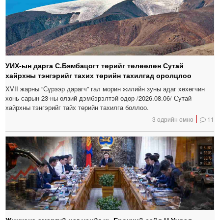
УИХ-ын дарга С.Бямбацогт төрийг төлөөлөн Сутай
хайрхны тэнгэрийг тахих төрийн тахилгад оролцлоо
XVII жарны “Сүрээр дарагч” гал морин жилийн зуны адаг хөхөгчин
хонь сарын 23-ны өлзий дэмбэрэлтэй өдөр /2026.08.06/ Сутай
хайрхны тэнгэрийг тайх төрийн тахилга боллоо.
3 өдрийн өмнө
11