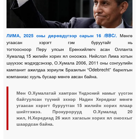
ЛИМА, 2025 оны дөрөвдүгээр сарын 16 /BBC/.
Мөнгө
угаасан хэрэгт гэм буруутайг нь
тогтоосноор Перу улсын Ерөнхийлөгч асан Олланта
Хумалад 15 жилийн хорих ял оноожээ. Нийслэл Лима хотын
шүүхээс мэдэгдсэнээр, О.Хумала 2006, 2011 оны сонгуулийн
кампанит ажилдаа зориулж Бразилын “Odebrecht” барилгын
компаниас хууль бусаар мөнгө авсан байна.
Мөн О.Хумалатай хамтран Үндэсний намыг үүсгэн
байгуулсан түүний эхнэр Надин Хередиаг мөнгө
угаасан хэрэгт буруутган 15 жилийн хорих ялаар
шийтгэжээ. Прокурорууд О.Хумалад 20
жил, Н.Хередиад 26 жил хагасын хорих ял оноохыг
шаардсан байна.