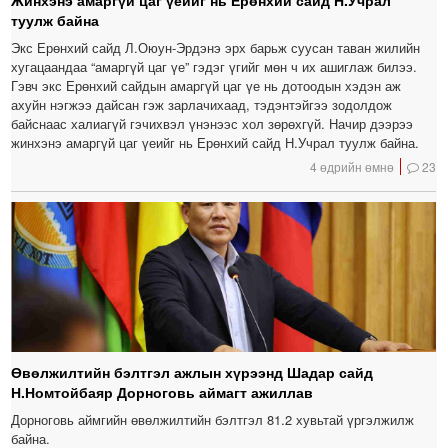
Жинхэнэ амаргүй цаг үеийг нь Ерөнхий сайд Н.Учрал
туулж байна
Экс Ерөнхий сайд Л.Оюун-Эрдэнэ эрх барьж суусан таван жилийн
хугацаандаа “амаргүй цаг үе” гэдэг үгийг мөн ч их ашиглаж билээ.
Гэвч экс Ерөнхий сайдын амаргүй цаг үе нь дотоодын хэдэн аж
ахуйн нэгжээ дайсан гэж зарлачихаад, тэдэнтэйгээ зодолдож
байснаас халиагүй гэчихвэл үнэнээс хол зөрөхгүй. Начир дээрээ
жинхэнэ амаргүй цаг үеийг нь Ерөнхий сайд Н.Учрал туулж байна.
4 өдрийн өмнө
23
Өвөлжилтийн бэлтгэл ажлын хүрээнд Шадар сайд
Н.Номтойбаяр Дорноговь аймагт ажиллав
Дорноговь аймгийн өвөлжилтийн бэлтгэл 81.2 хувьтай үргэлжилж
байна.