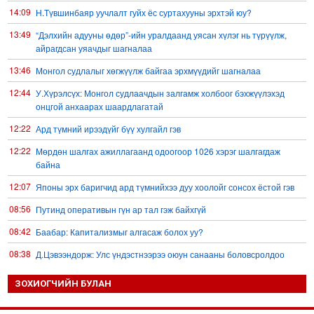
14:09
Н.Түвшинбаяр уучлалт гуйх ёс суртахууны эрхтэй юу?
13:49
“Дэлхийн адууны өдөр”-ийн уралдаанд уясан хүлэг нь түрүүлж,
айрагдсан уяачдыг шагналаа
13:46
Монгол судлалыг хөгжүүлж байгаа эрхмүүдийг шагналаа
12:44
У.Хүрэлсүх: Монгол судлаачдын залгамж холбоог бэхжүүлэхэд
онцгой анхаарах шаардлагатай
12:22
Ард түмний ирээдүйг бүү хулгайл гэв
12:22
Мөрдөн шалгах ажиллагаанд одоогоор 1026 хэрэг шалгагдаж
байна
12:07
Японы эрх баригчид ард түмнийхээ дуу хоолойг сонсох ёстой гэв
08:56
Путинд оперативын гүн ар тал гэж байхгүй
08:42
Баабар: Капитализмыг алгасаж болох уу?
08:38
Д.Цэвээндорж: Улс үндэстнээрээ оюун санааны боловсролдоо
анхаарах цаг болсон
ЗОХИОГЧИЙН БУЛАН
08:35
Зуны нууц уулзалтууд Сутай хайрханы бэл, Хэрлэнгийн хөвөөнд
үргэлжлэв