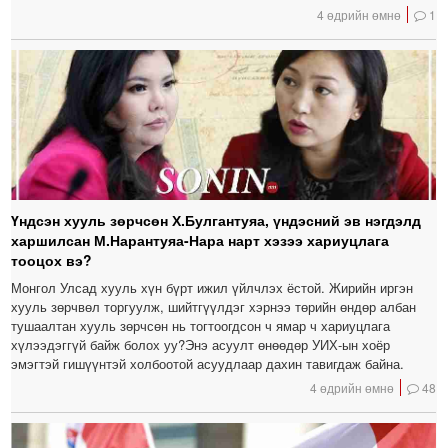
4 өдрийн өмнө
1
Үндсэн хууль зөрчсөн Х.Булгантуяа, үндэсний эв нэгдэлд
харшилсан М.Нарантуяа-Нара нарт хэзээ хариуцлага
тооцох вэ?
Монгол Улсад хууль хүн бүрт ижил үйлчлэх ёстой. Жирийн иргэн
хууль зөрчвөл торгуулж, шийтгүүлдэг хэрнээ төрийн өндөр албан
тушаалтан хууль зөрчсөн нь тогтоогдсон ч ямар ч хариуцлага
хүлээдэггүй байж болох уу?Энэ асуулт өнөөдөр УИХ-ын хоёр
эмэгтэй гишүүнтэй холбоотой асуудлаар дахин тавигдаж байна.
4 өдрийн өмнө
48