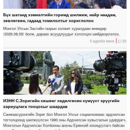
Бүх шатанд хэмнэлтийн горимд шилжиж, найр наадам,
зөвлөгөөн, гадаад томилолтыг хориглолоо
Монгол Улсын Засгийн газрын ээлжит хуралдаан өнөөдөр
/2026.08.05/ болж, дараах асуудлуудыг хэлэлцэн шийдвэрлэлээ.
5 өдрийн өмнө
20
ИЗНН С.Зоригийн хөшөөг хөдөлгөсөн хүмүүст эрүүгийн
хариуцлага тооцохыг шаардав
Санжаасүрэнгийн Зориг бол Монгол Улсыг социализмаас ардчилсан
тогтолцоонд шилжүүлсэн 1990 оны Ардчилсан хувьсгалын удирдагч,
Монголын Ардчилсан Холбооны анхны Ерөнхий зохицуулагч байсан