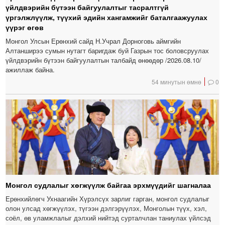
үйлдвэрийн бүтээн байгуулалтыг тасралтгүй
үргэлжлүүлж, түүхий эдийн хангамжийг баталгаажуулах
үүрэг өгөв
Монгол Улсын Ерөнхий сайд Н.Учрал Дорноговь аймгийн
Алтанширээ сумын нутагт баригдаж буй Газрын тос боловсруулах
үйлдвэрийн бүтээн байгуулалтын талбайд өнөөдөр /2026.08.10/
ажиллаж байна.
54 минутын өмнө
0
Монгол судлалыг хөгжүүлж байгаа эрхмүүдийг шагналаа
Ерөнхийлөгч Ухнаагийн Хүрэлсүх зарлиг гарган, монгол судлалыг
олон улсад хөгжүүлэх, түгээн дэлгэрүүлэх, Монголын түүх, хэл,
соёл, өв уламжлалыг дэлхий нийтэд сурталчлан таниулах үйлсэд