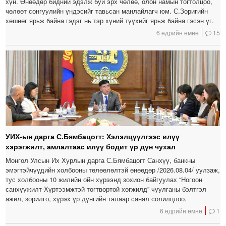
хүн. Өнөөдөр бидний эдэлж буй эрх чөлөө, олон намын тогтолцоо,
чөлөөт сонгуулийн үндэсийг тавьсан манлайлагч юм. С.Зоригийн
хөшөөг ярьж байна гэдэг нь тэр хүний түүхийг ярьж байна гэсэн үг.
6 өдрийн өмнө
15
УИХ-ын дарга С.Бямбацогт: Хэлэлцүүлгээс илүү
хэрэгжилт, амлалтаас илүү бодит үр дүн чухал
Монгол Улсын Их Хурлын дарга С.Бямбацогт Санхүү, банкны
эмэгтэйчүүдийн холбооны төлөөлөлтэй өнөөдөр /2026.08.04/ уулзаж,
тус холбооны 10 жилийн ойн хүрээнд зохион байгуулах “Ногоон
санхүүжилт-Хүртээмжтэй тогтвортой хөгжилд” чуулганы бэлтгэл
ажил, зорилго, хүрэх үр дүнгийн талаар санал солилцлоо.
6 өдрийн өмнө
1