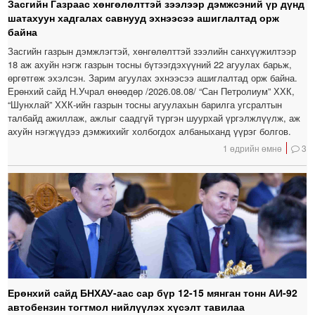
Засгийн Газраас хөнгөлөлттэй зээлээр дэмжсэний үр дүнд
шатахуун хадгалах савнууд эхнээсээ ашиглалтад орж
байна
Засгийн газрын дэмжлэгтэй, хөнгөлөлттэй зээлийн санхүүжилтээр
18 аж ахуйн нэгж газрын тосны бүтээгдэхүүний 22 агуулах барьж,
өргөтгөж эхэлсэн. Зарим агуулах эхнээсээ ашиглалтад орж байна.
Ерөнхий сайд Н.Учрал өнөөдөр /2026.08.08/ “Сан Петролиум” ХХК,
“Шунхлай” ХХК-ийн газрын тосны агуулахын барилга угсралтын
талбайд ажиллаж, ажлыг саадгүй түргэн шуурхай үргэлжлүүлж, аж
ахуйн нэгжүүдээ дэмжихийг холбогдох албаныханд үүрэг болгов.
1 өдрийн өмнө
3
Ерөнхий сайд БНХАУ-аас сар бүр 12-15 мянган тонн АИ-92
автобензин тогтмол нийлүүлэх хүсэлт тавилаа