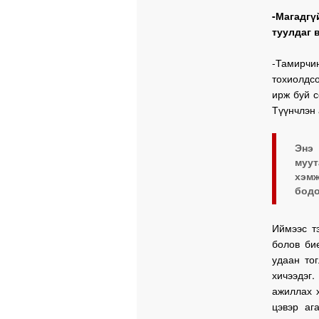
-Магадгү
туулдаг 
-Тамирчин
тохиолдсо
ирж буй с
Түүнчлэн 
Энэ
муут
хэмж
бодо
Иймээс т
болов би
удаан то
хичээдэг
ажиллах 
цэвэр аг