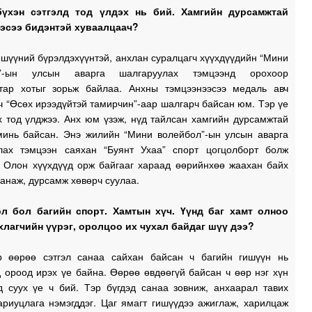
бүхэн сэтгэлд тод үлдэх нь бий. Хамгийн дурсамжтай
эсээ бидэнтэй хуваалцаач?
ишүүний бүрэлдэхүүнтэй, анхлан суралцагч хүүхдүүдийн “Мини
л”-ын улсын аварга шалгаруулах тэмцээнд орохоор
тар хотыг зорьж байлаа. Анхны тэмцээнээсээ медаль авч
ч “Өсөх ирээдүйтэй тамирчин”-аар шалгарч байсан юм. Тэр үе
х тод үлджээ. Анх юм үзэж, нүд тайлсан хамгийн дурсамжтай
минь байсан. Энэ жилийн “Мини волейбол”-ын улсын аварга
лах тэмцээн саяхан “Буянт Ухаа” спорт цогцолборт болж
. Олон хүүхдүүд орж байгааг хараад өөрийнхөө жаахан байх
санаж, дурсамж хөвөрч суулаа.
л бол багийн спорт. Хамтын хүч. Үүнд баг хамт олноо
ахлагчийн үүрэг, оролцоо их чухал байдаг шүү дээ?
р өөрөө сэтгэл санаа сайхан байсан ч багийн гишүүн нь
 ороод ирэх үе байна. Өөрөө өвдөөгүй байсан ч өөр нэг хүн
д суух үе ч бий. Тэр бүгдэд санаа зовниж, анхаарал тавих
ариуцлага нэмэгддэг. Цаг ямагт гишүүдээ ажиглаж, харилцаж