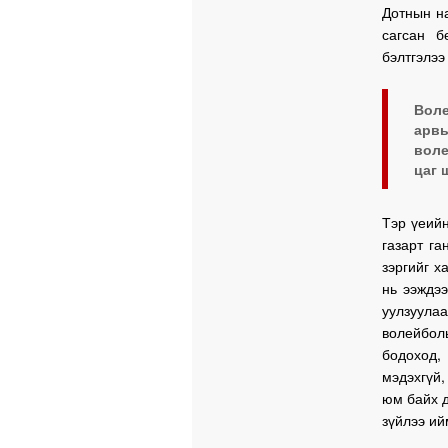
Дотнын н
сагсан б
бэлтгэлээ
Воле
арв
воле
цаг 
Тэр үеийн
газарт га
зэргийг х
нь ээждэ
уулзуулаа
волейбол
бодоход,
мэдэхгүй,
юм байх д
зүйлээ ий