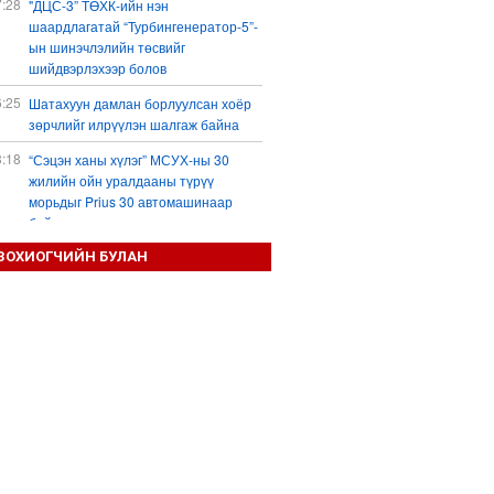
7:28
"ДЦС-3” ТӨХК-ийн нэн
шаардлагатай “Турбингенератор-5”-
ын шинэчлэлийн төсвийг
шийдвэрлэхээр болов
6:25
Шатахуун дамлан борлуулсан хоёр
зөрчлийг илрүүлэн шалгаж байна
3:18
“Сэцэн ханы хүлэг” МСУХ-ны 30
жилийн ойн уралдааны түрүү
морьдыг Prius 30 автомашинаар
байлна
3:01
ЗОХИОГЧИЙН БУЛАН
Б.Пүрэвдагва: 103 үйлчилгээний
зөвшөөрлийг цуцалснаар төрийн
хүнд суртал, олон шат дамжлагыг
бууруулж, бизнесээ саадгүй
өргөжүүлэх боломжтой боллоо
2:38
Европ Орос-Украины мөргөлдөөнийг
энхийн замаар шийдвэрлэхийг
хүсвэл зэвсэг нийлүүлэхээ зогсоох
ёстой гэжээ
1:57
ШХАБ-ын “Тяньшань-2026” кибер