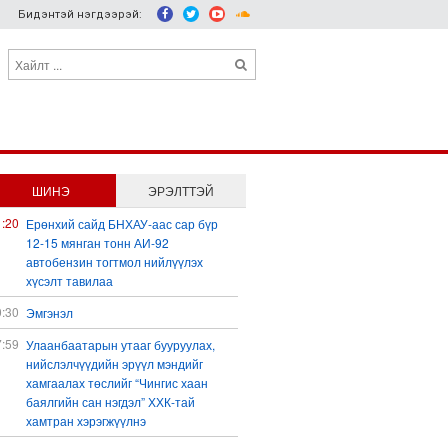
Бидэнтэй нэгдээрэй:
ШИНЭ
ЭРЭЛТТЭЙ
1:20
Ерөнхий сайд БНХАУ-аас сар бүр
12-15 мянган тонн АИ-92
автобензин тогтмол нийлүүлэх
хүсэлт тавилаа
0:30
Эмгэнэл
7:59
Улаанбаатарын утааг бууруулах,
нийслэлчүүдийн эрүүл мэндийг
хамгаалах төслийг “Чингис хаан
баялгийн сан нэгдэл” ХХК-тай
хамтран хэрэгжүүлнэ