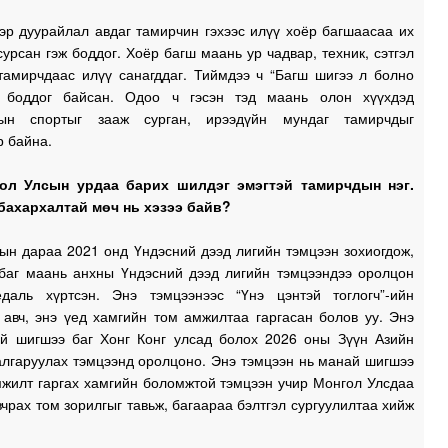
эр дуурайлал авдаг тамирчин гэхээс илүү хоёр багшаасаа их
сурсан гэж боддог. Хоёр багш маань ур чадвар, техник, сэтгэл
 тамирчдаас илүү санагддаг. Тиймдээ ч “Багш шигээ л болно
 боддог байсан. Одоо ч гэсэн тэд маань олон хүүхдэд
лын спортыг зааж сурган, ирээдүйн мундаг тамирчдыг
р байна.
гол Улсын урдаа барих шилдэг эмэгтэй тамирчдын нэг.
бахархалтай мөч нь хэзээ байв?
ын дараа 2021 онд Үндэсний дээд лигийн тэмцээн зохиогдож,
 баг маань анхны Үндэсний дээд лигийн тэмцээндээ оролцон
даль хүртсэн. Энэ тэмцээнээс “Үнэ цэнтэй тоглогч”-ийн
 авч, энэ үед хамгийн том амжилтаа гаргасан болов уу. Энэ
й шигшээ баг Хонг Конг улсад болох 2026 оны Зүүн Азийн
алгаруулах тэмцээнд оролцоно. Энэ тэмцээн нь манай шигшээ
мжилт гаргах хамгийн боломжтой тэмцээн учир Монгол Улсдаа
чрах том зорилгыг тавьж, багаараа бэлтгэл сургуулилтаа хийж