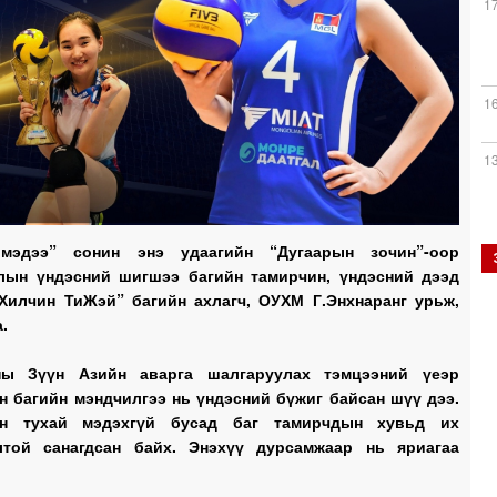
1
1
1
мэдээ” сонин энэ удаагийн “Дугаарын зочин”-оор
1
лын үндэсний шигшээ багийн тамирчин, үндэсний дээд
Хилчин ТиЖэй” багийн ахлагч, ОУХМ Г.Энхнаранг урьж,
.
ны Зүүн Азийн аварга шалгаруулах тэмцээний үеэр
1
 багийн мэндчилгээ нь үндэсний бүжиг байсан шүү дээ.
н тухай мэдэхгүй бусад баг тамирчдын хувьд их
лтой санагдсан байх. Энэхүү дурсамжаар нь яриагаа
1