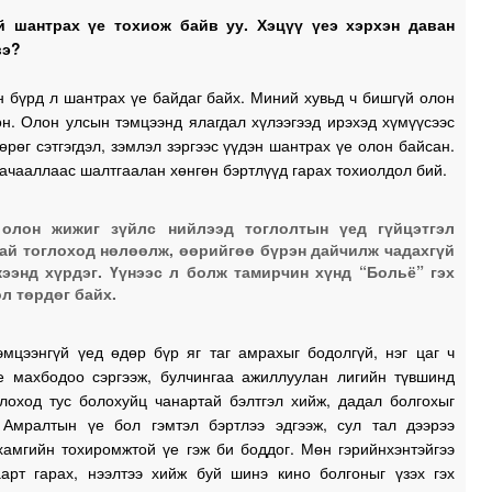
й шантрах үе тохиож байв уу. Хэцүү үеэ хэрхэн даван
вэ?
 бүрд л шантрах үе байдаг байх. Миний хувьд ч бишгүй олон
н. Олон улсын тэмцээнд ялагдал хүлээгээд ирэхэд хүмүүсээс
өрөг сэтгэгдэл, зэмлэл зэргээс үүдэн шантрах үе олон байсан.
ачааллаас шалтгаалан хөнгөн бэртлүүд гарах тохиолдол бий.
 олон жижиг зүйлс нийлээд тоглолтын үед гүйцэтгэл
ай тоглоход нөлөөлж, өөрийгөө бүрэн дайчилж чадахгүй
ээнд хүрдэг. Үүнээс л болж тамирчин хүнд “Больё” гэх
л төрдөг байх.
эмцээнгүй үед өдөр бүр яг таг амрахыг бодолгүй, нэг цаг ч
е махбодоо сэргээж, булчингаа ажиллуулан лигийн түвшинд
глоход тус болохуйц чанартай бэлтгэл хийж, дадал болгохыг
. Амралтын үе бол гэмтэл бэртлээ эдгээж, сул тал дээрээ
хамгийн тохиромжтой үе гэж би боддог. Мөн гэрийнхэнтэйгээ
аарт гарах, нээлтээ хийж буй шинэ кино болгоныг үзэх гэх