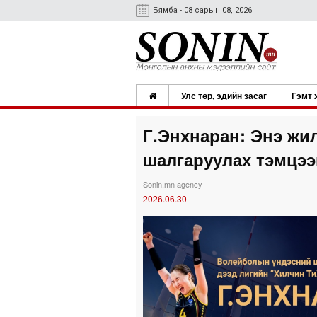
Бямба - 08 сарын 08, 2026
Улс төр, эдийн засаг
Гэмт 
Г.Энхнаран: Энэ жи
шалгаруулах тэмцээ
Sonin.mn agency
2026.06.30