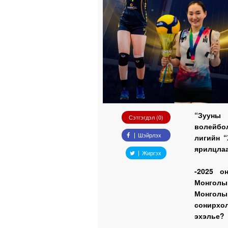
“Зууны 
Сэтгэгдэл (0)
волейбо
Шэйрлэх
лигийн “
ярилцлаа
Жиргэх
-2025 о
Монголын
Монголы
сонирхо
эхэлье?