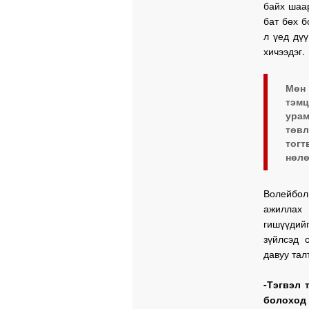
байх шаар
бат бөх б
л үед дү
хичээдэг.
Мөн 
тэмц
урам
төв
тогт
нөлө
Волейбо
ажиллах 
гишүүдийг
зүйлсэд 
давуу тал
-Тэгвэл 
болоход 