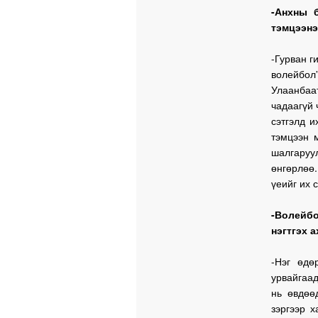
-Анхны 
тэмцээнэ
-Гурван г
волейбо
Улаанбаа
чадаагүй 
сэтгэлд и
тэмцээн 
шалгаруу
өнгөрлөө
үеийг их 
-Волейбо
нэгтгэх 
-Нэг өдө
урвайгаад
нь өвдөө
зэргээр х