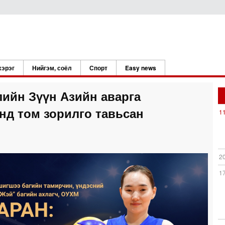
хэрэг
Нийгэм, соёл
Спорт
Easy news
лийн Зүүн Азийн аварга
нд том зорилго тавьсан
1
2
1