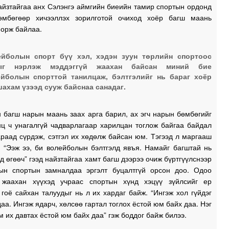
айзтайгаа анх Сэлэнгэ аймгийн биеийн тамир спортын ордонд
0
өмбөгөөр хичээллэх зорилготой очиход хоёр багш маань
0
 орж байлаа.
йболын спорт бүү хэл, хэдэн зуун төрлийн спортоос
1
ыг нэрлэж мэддэггүй жаахан байсан миний бие
йболын спорттой танилцаж, бэлтгэлийг нь бараг хоёр
шахам үзээд сууж байснаа санадаг.
1
 багш нарын маань заах арга барил, ах эгч нарын бөмбөгийг
нц ч унагалгүй чадварлагаар харилцан тоглож байгаа байдал
араад сүрдэж, сэтгэл их хөдөлж байсан юм. Тэгээд л маргааш
э “Ээж ээ, би волейболын бэлтгэлд явъя. Намайг багштай нь
д өгөөч” гээд найзтайгаа хамт багш дээрээ очиж бүртгүүлснээр
ын спортын замналдаа эргэлт буцалтгүй орсон доо. Одоо
 жаахан хүүхэд учраас спортын хүнд хэцүү зүйлсийг ер
 гоё сайхан талуудыг нь л их хардаг байж. “Ингэж хол гүйдэг
аа. Ингэж ядарч, хөлсөө гартал тоглох ёстой юм байх даа. Нэг
м их давтах ёстой юм байх даа” гэж боддог байж билээ.