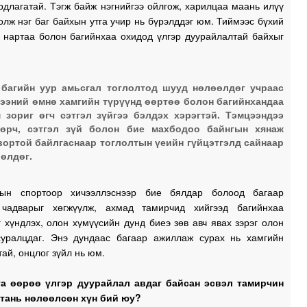
длагатай. Тэгж байж нэгнийгээ ойлгож, харилцаа маань илүү
олж нэг баг байхын утга учир нь бүрэлддэг юм. Тиймээс бүхий
ү нартаа болон багийнхаа охидод үлгэр дуурайлалтай байхыг
багийн уур амьсгал тоглолтод шууд нөлөөлдөг учраас
ээний өмнө хамгийн түрүүнд өөртөө болон багийнхандаа
 зориг өгч сэтгэл зүйгээ бэлдэх хэрэгтэй. Тэмцээндээ
лөрч, сэтгэл зүй болон бие махбодоо байнгын хянаж
вортой байлгаснаар тоглолтын үеийн гүйцэтгэлд сайнаар
өлдөг.
лын спортоор хичээллэснээр бие бялдар болоод багаар
чадварыг хөгжүүлж, ахмад тамирчид хийгээд багийнхаа
 хүндлэх, олон хүмүүсийн дунд биеэ зөв авч явах зэрэг олон
суралцдаг. Энэ дундаас багаар ажиллаж сурах нь хамгийн
тай, онцлог зүйл нь юм.
та өөрөө үлгэр дуурайлал авдаг байсан эсвэл тамирчин
тань нөлөөлсөн хүн бий юу?