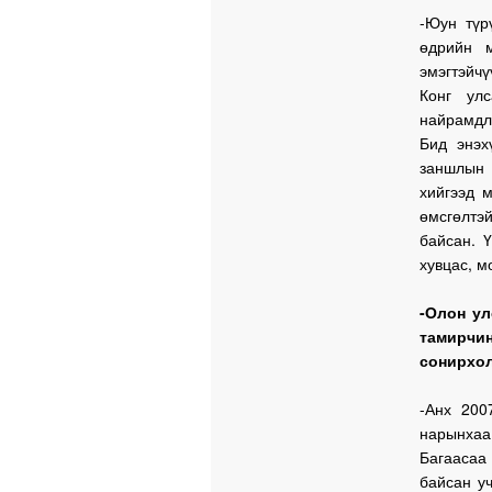
-Юун түр
өдрийн 
эмэгтэй
Конг ул
найрамдл
Бид энэх
заншлын 
хийгээд 
өмсгөлтэ
байсан. 
хувцас, м
-Олон у
тамирчи
сонирхол
-Анх 200
нарынхаа
Багаасаа
байсан у