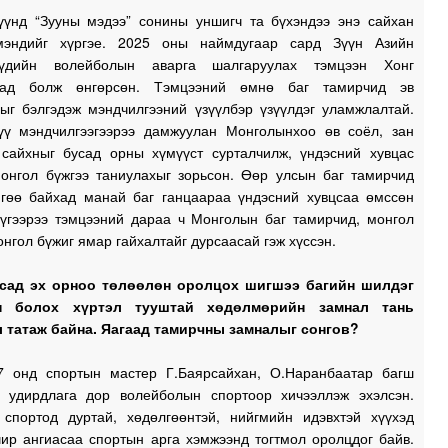
үүнд “Зууны мэдээ” сонины уншигч та бүхэндээ энэ сайхан
мэндийг хүргэе. 2025 оны наймдугаар сард Зүүн Азийн
1
чүүдийн волейболын аварга шалгаруулах тэмцээн Хонг
сад болж өнгөрсөн. Тэмцээний өмнө баг тамирчид эв
1
ыг бэлгэдэж мэндчилгээний үзүүлбэр үзүүлдэг уламжлалтай.
үү мэндчилгээгээрээ дамжуулан Монголынхоо өв соёл, зан
1
сайхныг бусад орны хүмүүст сурталчилж, үндэсний хувцас
монгол бүжгээ таниулахыг зорьсон. Өөр улсын баг тамирчид
йгөө байхад манай баг ганцаараа үндэсний хувцсаа өмссөн
Үүгээрээ тэмцээний дараа ч Монголын баг тамирчид, монгол
1
онгол бүжиг ямар гайхалтайг дурсаасай гэж хүссэн.
лсад эх орноо төлөөлөн оролцох шигшээ багийн шилдэг
н болох хүртэл тууштай хөдөлмөрийн замнал тань
1
 татаж байна. Яагаад тамирчны замналыг сонгов?
1
7 онд спортын мастер Г.Баярсайхан, О.Наранбаатар багш
 удирдлага дор волейболын спортоор хичээллэж эхэлсэн.
 спортод дуртай, хөдөлгөөнтэй, нийгмийн идэвхтэй хүүхэд
0
чир ангиасаа спортын арга хэмжээнд тогтмол оролцдог байв.