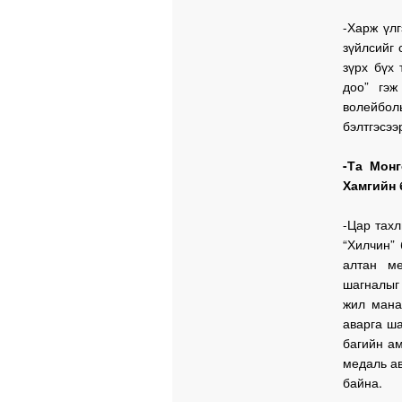
-Харж үлг
зүйлсийг 
зүрх бүх
доо” гэж
волейбо
бэлтгэсээ
-Та Мон
Хамгийн 
-Цар тахл
“Хилчин”
алтан ме
шагналыг
жил мана
аварга ш
багийн а
медаль ав
байна.