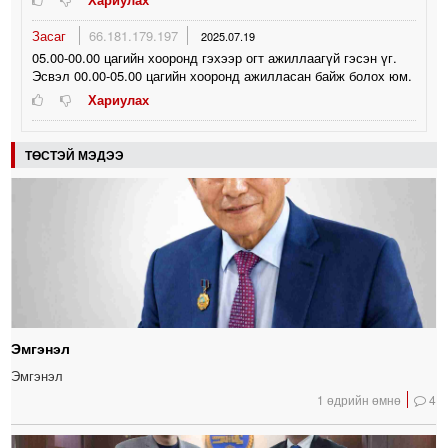
Засаг
66.181.179.197
2025.07.19
05.00-00.00 цагийн хооронд гэхээр огт ажиллаагүй гэсэн үг.
Эсвэл 00.00-05.00 цагийн хооронд ажилласан байж болох юм.
Хариулах
ТӨСТЭЙ МЭДЭЭ
Эмгэнэл
Эмгэнэл
1 өдрийн өмнө
4