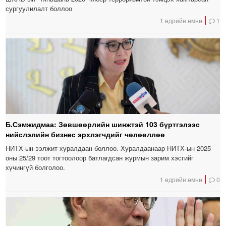
сургуулилалт боллоо
1 өдрийн өмнө
1
Б.Сэмжидмаа: Зөвшөөрлийн шинжтэй 103 бүртгэлээс
нийслэлийн бизнес эрхлэгчдийг чөлөөллөө
НИТХ-ын ээлжит хуралдаан боллоо. Хуралдаанаар НИТХ-ын 2025
оны 25/29 тоот тогтоолоор батлагдсан журмын зарим хэсгийг
хүчингүй болголоо.
1 өдрийн өмнө
0