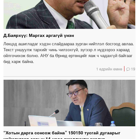
Д.Баярхүү: Маргах аргагүй үнэн
Лекцэд ашигладаг хэдэн слайдаараа зурган нийтлэл босгоод авлаа.
Текст уншуулж тархийг чинь чилээхгүй, зүгээр л нүдээрээ хараад
ойлгочихож болно. АНУ ба Өрнөд ертөнцийг яаж ч чадахгүй байгааг
бид харж байна.
1 өдрийн өмнө
19
“Хотын дарга сонсож байна” 150150 тусгай дугаарыг
наймдугаар сарын 14-нөөс ажиллуулж эхэлнэ