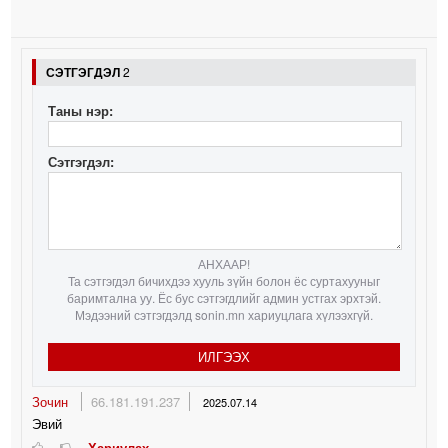
СЭТГЭГДЭЛ
2
Таны нэр:
Сэтгэгдэл:
АНХААР!
Та сэтгэгдэл бичихдээ хууль зүйн болон ёс суртахууныг
баримтална уу. Ёс бус сэтгэгдлийг админ устгах эрхтэй.
Мэдээний сэтгэгдэлд sonin.mn хариуцлага хүлээхгүй.
ИЛГЭЭХ
Зочин
66.181.191.237
2025.07.14
Эвий
Хариулах