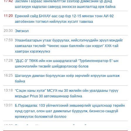
17:42
Засгийн Газраас хөнгөлөлттэй зээлээр дэмжсэний үр дүнд
шатахуун хадгалах савнууд эхнээсээ ашиглалтад орж байна
11:20
Ерөнхий сайд БНХАУ-аас сар бүр 12-15 мянган тонн АИ-92
автобензин тогтмол нийлүүлэх хүсэлт тавилаа
20:30
Эмгэнэл
17:59
Улаанбаатарын утааг бууруулах, нийслэлчүүдийн эрүүл мэндийг
хамгаалах төслийг “Чингис хаан баялгийн сан нэгдэл” ХХК-тай
хамтран хэрэгжүүлнэ
17:28
"ДЦС-3” ТӨХК-ийн нэн шаардлагатай “Турбингенератор-5”-ын
шинэчлэлийн төсвийг шийдвэрлэхээр болов
16:25
Шатахуун дамлан борлуулсан хоёр зөрчлийг илрүүлэн шалгаж
байна
13:18
“Сэцэн ханы хүлэг” МСУХ-ны 30 жилийн ойн уралдааны түрүү
морьдыг Prius 30 автомашинаар байлна
13:01
Б.Пүрэвдагва: 103 үйлчилгээний зөвшөөрлийг цуцалснаар төрийн
хүнд суртал, олон шат дамжлагыг бууруулж, бизнесээ саадгүй
өргөжүүлэх боломжтой боллоо
12:38
Европ Орос-Украины мөргөлдөөнийг энхийн замаар