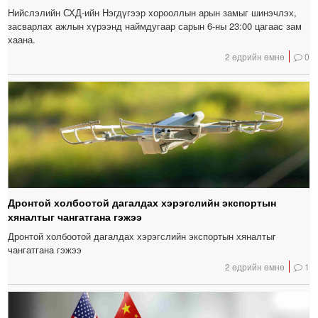
Нийслэлийн СХД-ийн Нэгдүгээр хорооллын арын замыг шинэчлэх,
засварлах ажлын хүрээнд наймдугаар сарын 6-ны 23:00 цагаас зам
хаана.
2 өдрийн өмнө
0
Дронтой холбоотой дагалдах хэрэгслийн экспортын
хяналтыг чангатгана гэжээ
Дронтой холбоотой дагалдах хэрэгслийн экспортын хяналтыг
чангатгана гэжээ
2 өдрийн өмнө
1