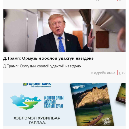
Д.Трамп: Ормузын хоолой удахгүй нээгдэнэ
Д.Трамп: Ормузын хоолой удахгүй нээгдэнэ
3 өдрийн өмнө
2