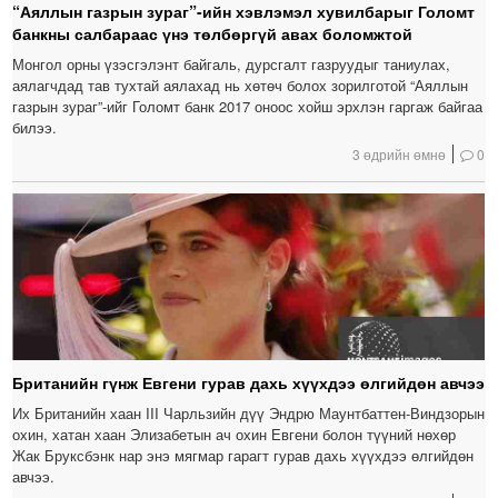
“Аяллын газрын зураг”-ийн хэвлэмэл хувилбарыг Голомт
банкны салбараас үнэ төлбөргүй авах боломжтой
Монгол орны үзэсгэлэнт байгаль, дурсгалт газруудыг таниулах,
аялагчдад тав тухтай аялахад нь хөтөч болох зорилготой “Аяллын
газрын зураг”-ийг Голомт банк 2017 оноос хойш эрхлэн гаргаж байгаа
билээ.
3 өдрийн өмнө
0
Британийн гүнж Евгени гурав дахь хүүхдээ өлгийдөн авчээ
Их Британийн хаан III Чарльзийн дүү Эндрю Маунтбаттен-Виндзорын
охин, хатан хаан Элизабетын ач охин Евгени болон түүний нөхөр
Жак Бруксбэнк нар энэ мягмар гарагт гурав дахь хүүхдээ өлгийдөн
авчээ.