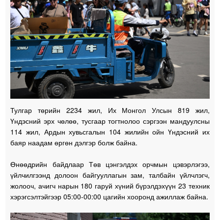
Тулгар төрийн 2234 жил, Их Монгол Улсын 819 жил,
Үндэсний эрх чөлөө, тусгаар тогтнолоо сэргээн мандуулсны
114 жил, Ардын хувьсгалын 104 жилийн ойн Үндэсний их
баяр наадам өргөн дэлгэр болж байна.
Өнөөдрийн байдлаар Төв цэнгэлдэх орчмын цэвэрлэгээ,
үйлчилгээнд долоон байгууллагын зам, талбайн үйлчлэгч,
жолооч, ачигч нарын 180 гаруй хүний бүрэлдэхүүн 23 техник
хэрэгсэлтэйгээр 05:00-00:00 цагийн хооронд ажиллаж байна.