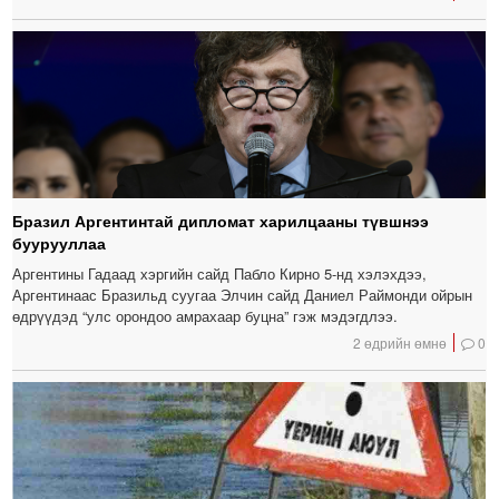
Бразил Аргентинтай дипломат харилцааны түвшнээ
буурууллаа
Аргентины Гадаад хэргийн сайд Пабло Кирно 5-нд хэлэхдээ,
Аргентинаас Бразильд суугаа Элчин сайд Даниел Раймонди ойрын
өдрүүдэд “улс орондоо амрахаар буцна” гэж мэдэгдлээ.
2 өдрийн өмнө
0