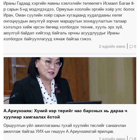
Ираны Гадаад хэргийн яамны хэвлэлийн төлөөлөгч Исмаил Багаи 8-
р сарын 5-нд мэдэгдэхдээ, Ормузын хоолойн эргийн хоёр улс болох
Иран, Оман сүүлийн хоёр сарын хугацаанд худалдааны хөлөг
онгоцнуудын аюулгүй зорчих маршрутын зохицуулалтын талаар
хэлэлцээ хийж ирсэн бөгөөд холбогдох техник, хууль эрх зүй,
аюулгүй байдал хийгээд байгаль орчны асуудлуудыг Ираны
холбогдох байгууллагууд хянаж байгаа гэжээ.
2 өдрийн өмнө
0
А.Ариунзаяа: Хүний нэр төрийг нас барсных нь дараа ч
хуулиар хамгаалах ёстой
Оршуулгын үйл ажиллагааны тухай хуулийн төслийг санаачлан
ажиллаж байгаа УИХ-ын гишүүн А.Ариунзаяатай ярилцав.
2 өдрийн өмнө
8