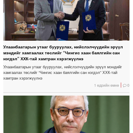
Улаанбаатарын утааг бууруулах, нийслэлчүүдийн эрүүл
мэндийг хамгаалах төслийг “Чингис хаан баялгийн сан
нэгдэл” ХХК-тай хамтран хэрэгжүүлнэ
Улаанбаатарын утааг бууруулах, нийслэлчүүдийн эрүүл мэндийг
хамгаалах төслийг “Чингис хаан баялгийн сан нэгдэл” ХХК-тай
хамтран хэрэгжүүлнэ
1 өдрийн өмнө
0