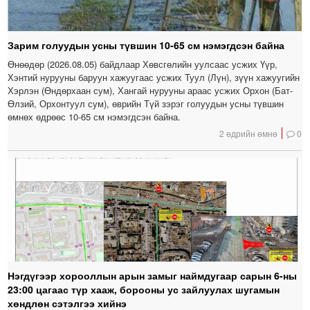
Зарим голуудын усны түвшин 10-65 см нэмэгдсэн байна
Өнөөдөр (2026.08.05) байдлаар Хөвсгөлийн уулсаас усжих Үүр,
Хэнтий нурууны баруун хажуугаас усжих Туул (Лүн), зүүн хажуугийн
Хэрлэн (Өндөрхаан сум), Хангай нурууны араас усжих Орхон (Бат-
Өлзий, Орхонтуул сум), өврийн Түй зэрэг голуудын усны түвшин
өмнөх өдрөөс 10-65 см нэмэгдсэн байна.
2 өдрийн өмнө
0
Нэгдүгээр хорооллын арын замыг наймдугаар сарын 6-ны
23:00 цагаас түр хааж, борооны ус зайлуулах шугамын
хөндлөн сэтэлгээ хийнэ