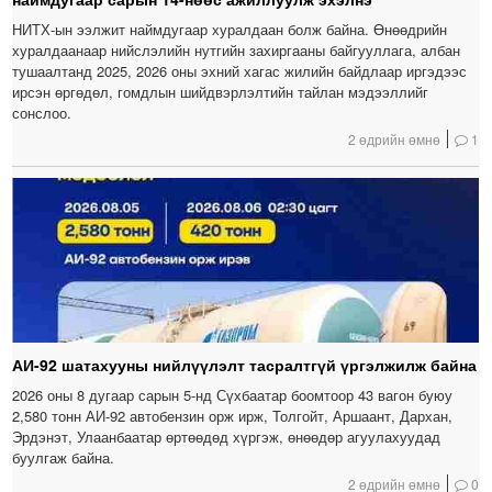
НИТХ-ын ээлжит наймдугаар хуралдаан болж байна. Өнөөдрийн
хуралдаанаар нийслэлийн нутгийн захиргааны байгууллага, албан
тушаалтанд 2025, 2026 оны эхний хагас жилийн байдлаар иргэдээс
ирсэн өргөдөл, гомдлын шийдвэрлэлтийн тайлан мэдээллийг
сонслоо.
2 өдрийн өмнө
1
АИ-92 шатахууны нийлүүлэлт тасралтгүй үргэлжилж байна
2026 оны 8 дугаар сарын 5-нд Сүхбаатар боомтоор 43 вагон буюу
2,580 тонн АИ-92 автобензин орж ирж, Толгойт, Аршаант, Дархан,
Эрдэнэт, Улаанбаатар өртөөдөд хүргэж, өнөөдөр агуулахуудад
буулгаж байна.
2 өдрийн өмнө
0