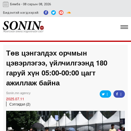
Бямба - 08 сарын 08, 2026
Бидэнтэй нэгдээрэй:
Төв цэнгэлдэх орчмын
Улс төр, эдийн засаг
цэвэрлэгээ, үйлчилгээнд 180
Гэмт хэрэг
гаруй хүн 05:00-00:00 цагт
Нийгэм, соёл
ажиллаж байна
Спорт
Sonin.mn agency
2025.07.11
Easy news
Сэтгэгдэл (2)