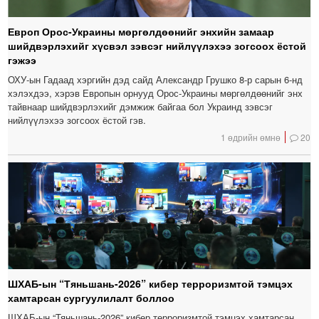
Европ Орос-Украины мөргөлдөөнийг энхийн замаар
шийдвэрлэхийг хүсвэл зэвсэг нийлүүлэхээ зогсоох ёстой
гэжээ
ОХУ-ын Гадаад хэргийн дэд сайд Александр Грушко 8-р сарын 6-нд
хэлэхдээ, хэрэв Европын орнууд Орос-Украины мөргөлдөөнийг энх
тайвнаар шийдвэрлэхийг дэмжиж байгаа бол Украинд зэвсэг
нийлүүлэхээ зогсоох ёстой гэв.
1 өдрийн өмнө
20
ШХАБ-ын “Тяньшань-2026” кибер терроризмтой тэмцэх
хамтарсан сургуулилалт боллоо
ШХАБ-ын “Тяньшань-2026” кибер терроризмтой тэмцэх хамтарсан