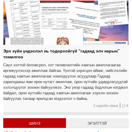
Эрх зүйн үндэслэл нь тодорхойгүй “гадаад элч нарын”
томилгоо
Сөүл хоттой боловсрол, хот төлөвлөлтийн хамтын ажиллагаагаа
өргөжүүлэхээр ажиллаж байгаа. Үүнтэй зэрэгцэн аймаг, нийслэлийн
гадаад хамтын ажиллагааг нэмэгдүүлэх асуудлаар Гадаад
харилцааны яам орон нутагт ажиллаж, орон нутгийн удирдлагуудтай
хэлэлцүүлэг зохион байгуулжээ. Энэ үеэр гадаад бодлогын нэгдмэл
байдал, орон нутгийн гадаад хамтын ажиллагааг хэрхэн зохион
байгуулах талаар ярилцсан мэдээлэл ч байна.
3 өдрийн өмнө
6
ШИНЭ
ЭРЭЛТТЭЙ