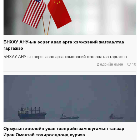
БНХАУ АНУ-ын эсрэг авах арга хэмжээний жагсаалтаа
гаргажээ
БНХАУ АНУ-ын эсрэг авах арга хэмжээний жагсаалтаа гаргажээ
2 өдрийн өмнө
10
Ормузын хоолойн усан тээврийн зам шугамын талаар
Иран Омантай тохиролцоонд хүрчээ