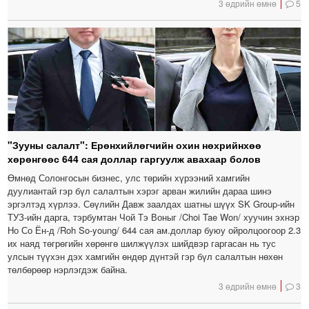
3 өдрийн өмнө
5
"Зууны салалт": Ерөнхийлөгчийн охин нөхрийнхөө
хөрөнгөөс 644 сая доллар гаргуулж авахаар болов
Өмнөд Солонгосын бизнес, улс төрийн хүрээний хамгийн
дуулиантай гэр бүл салалтын хэрэг арван жилийн дараа шинэ
эргэлтэд хүрлээ. Сөүлийн Давж заалдах шатны шүүх SK Group-ийн
ТУЗ-ийн дарга, тэрбумтан Чой Тэ Воныг /Choi Tae Won/ хуучин эхнэр
Но Со Ён-д /Roh So-young/ 644 сая ам.доллар буюу ойролцоогоор 2.3
их наяд төгрөгийн хөрөнгө шилжүүлэх шийдвэр гаргасан нь тус
улсын түүхэн дэх хамгийн өндөр дүнтэй гэр бүл салалтын нөхөн
төлбөрөөр нэрлэгдэж байна.
3 өдрийн өмнө
3