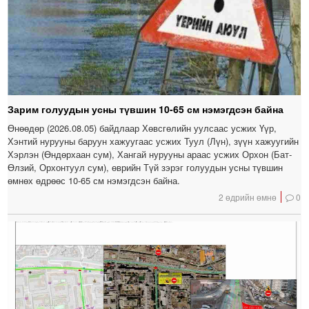
Зарим голуудын усны түвшин 10-65 см нэмэгдсэн байна
Өнөөдөр (2026.08.05) байдлаар Хөвсгөлийн уулсаас усжих Үүр,
Хэнтий нурууны баруун хажуугаас усжих Туул (Лүн), зүүн хажуугийн
Хэрлэн (Өндөрхаан сум), Хангай нурууны араас усжих Орхон (Бат-
Өлзий, Орхонтуул сум), өврийн Түй зэрэг голуудын усны түвшин
өмнөх өдрөөс 10-65 см нэмэгдсэн байна.
2 өдрийн өмнө
0