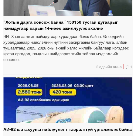
“Хотын дарга сонсож байна” 150150 тусгай дугаарыг
наймдугаар сарын 14-нөөс ажиллуулж эхэлнэ
НИТХ-ын ээлжит наймдугаар хуралдаан болж байна. Өнөөдрийн
хуралдаанаар нийслэлийн нутгийн захиргааны байгууллага, албан
тушаалтанд 2025, 2026 оны эхний хагас жилийн байдлаар иргэдээс
ирсэн өргөдөл, гомдлын шийдвэрлэлтийн тайлан мэдээллийг
сонслоо.
2 өдрийн өмнө
1
АИ-92 шатахууны нийлүүлэлт тасралтгүй үргэлжилж байна