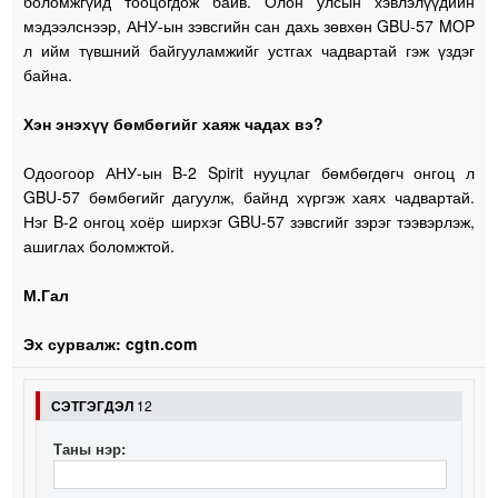
боломжгүйд тооцогдож байв. Олон улсын хэвлэлүүдийн
мэдээлснээр, АНУ-ын зэвсгийн сан дахь зөвхөн GBU-57 MOP
л ийм түвшний байгууламжийг устгах чадвартай гэж үздэг
байна.
Хэн энэхүү бөмбөгийг хаяж чадах вэ?
Одоогоор АНУ-ын B-2 Spirit нууцлаг бөмбөгдөгч онгоц л
GBU-57 бөмбөгийг дагуулж, байнд хүргэж хаях чадвартай.
Нэг B-2 онгоц хоёр ширхэг GBU-57 зэвсгийг зэрэг тээвэрлэж,
ашиглах боломжтой.
М.Гал
Эх сурвалж: cgtn.com
СЭТГЭГДЭЛ
12
Таны нэр: