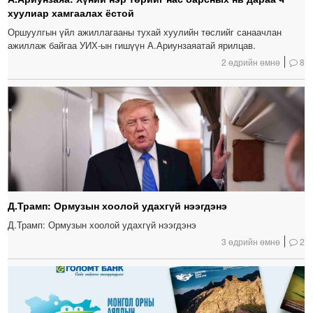
хуулиар хамгаалах ёстой
Оршуулгын үйл ажиллагааны тухай хуулийн төслийг санаачлан
ажиллаж байгаа УИХ-ын гишүүн А.Ариунзаяатай ярилцав.
2 өдрийн өмнө
8
Д.Трамп: Ормузын хоолой удахгүй нээгдэнэ
Д.Трамп: Ормузын хоолой удахгүй нээгдэнэ
3 өдрийн өмнө
2