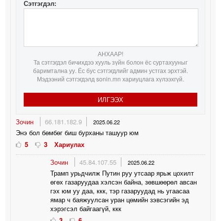
Сэтгэгдэл:
АНХААР!
Та сэтгэгдэл бичихдээ хууль зүйн болон ёс суртахууныг
баримтална уу. Ёс бус сэтгэгдлийг админ устгах эрхтэй.
Мэдээний сэтгэгдэлд sonin.mn хариуцлага хүлээхгүй.
ИЛГЭЭХ
Зочин
66.181.182.9
2025.06.22
Энэ бол бөмбөг биш бурханы ташуур юм
5
3
Хариулах
Зочин
45.84.107.55
2025.06.22
Трамп урьдчилж Путин руу утсаар ярьж цохилт
өгөх газаруудаа хэлсэн байна, зөвшөөрөл авсан
гэх юм уу даа, ккк, тэр газаруудад нь угаасаа
ямар ч баяжуулсан уран цөмийн зэвсэгийн эд
хэрэгсэл байгаагүй, ккк
3
6