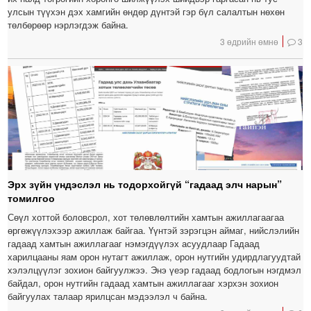
улсын түүхэн дэх хамгийн өндөр дүнтэй гэр бүл салалтын нөхөн
төлбөрөөр нэрлэгдэж байна.
3 өдрийн өмнө
3
Эрх зүйн үндэслэл нь тодорхойгүй “гадаад элч нарын”
томилгоо
Сөүл хоттой боловсрол, хот төлөвлөлтийн хамтын ажиллагаагаа
өргөжүүлэхээр ажиллаж байгаа. Үүнтэй зэрэгцэн аймаг, нийслэлийн
гадаад хамтын ажиллагааг нэмэгдүүлэх асуудлаар Гадаад
харилцааны яам орон нутагт ажиллаж, орон нутгийн удирдлагуудтай
хэлэлцүүлэг зохион байгуулжээ. Энэ үеэр гадаад бодлогын нэгдмэл
байдал, орон нутгийн гадаад хамтын ажиллагааг хэрхэн зохион
байгуулах талаар ярилцсан мэдээлэл ч байна.