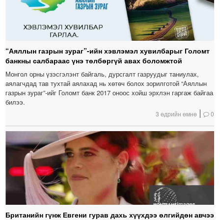
“Аяллын газрын зураг”-ийн хэвлэмэл хувилбарыг Голомт
банкны салбараас үнэ төлбөргүй авах боломжтой
Монгол орны үзэсгэлэнт байгаль, дурсгалт газруудыг таниулах,
аялагчдад тав тухтай аялахад нь хөтөч болох зорилготой “Аяллын
газрын зураг”-ийг Голомт банк 2017 оноос хойш эрхлэн гаргаж байгаа
билээ.
3 өдрийн өмнө
0
Британийн гүнж Евгени гурав дахь хүүхдээ өлгийдөн авчээ