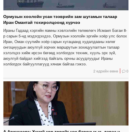
Ормузын хоолойн усан тээврийн зам шугамын талаар
Иран Омантай тохиролцоонд хүрчээ
Ираны Гадаад хэргийн яамны хэвлэлийн төлөөлөгч Исмаил Багаи 8-
р сарын 5-нд мэдэгдэхдээ, Ормузын хоолойн эргийн хоёр улс болох
Иран, Оман сүүлийн хоёр сарын хугацаанд худалдааны хөлөг
онгоцнуудын аюулгүй зорчих маршрутын зохицуулалтын талаар
хэлэлцээ хийж ирсэн бөгөөд холбогдох техник, хууль эрх зүй,
аюулгүй байдал хийгээд байгаль орчны асуудлуудыг Ираны
холбогдох байгууллагууд хянаж байгаа гэжээ.
2 өдрийн өмнө
0
А.Ариунзаяа: Хүний нэр төрийг нас барсных нь дараа ч