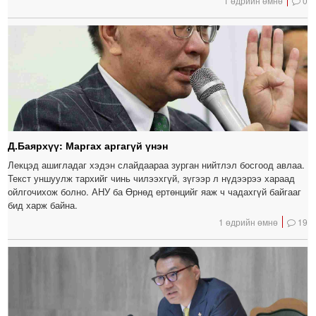
1 өдрийн өмнө
0
Д.Баярхүү: Маргах аргагүй үнэн
Лекцэд ашигладаг хэдэн слайдаараа зурган нийтлэл босгоод авлаа.
Текст уншуулж тархийг чинь чилээхгүй, зүгээр л нүдээрээ хараад
ойлгочихож болно. АНУ ба Өрнөд ертөнцийг яаж ч чадахгүй байгааг
бид харж байна.
1 өдрийн өмнө
19