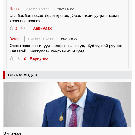
Чоно
202.55.188.99
2025.06.22
Энэ бөмбөгнөөсөө Украйнд өгөөд Орос гахайнуудыг газрын
хөрснөөс арчаач
3
1
Хариулах
Зочин
162.239.132.68
2025.06.22
Орох гарах хонгилууд эвдэрсэн .. яг гүнд буй уурхай руу орж
чадаагүй.. баяжуулах ууурхай 93 м гүнд …
2
Хариулах
ТӨСТЭЙ МЭДЭЭ
Эмгэнэл