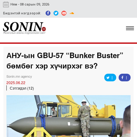
Ням - 08 сарын 09, 2026
Бидэнтэй нэгдээрэй:
АНУ-ын GBU-57 “Bunker Buster”
Улс төр, эдийн засаг
бөмбөг хэр хүчирхэг вэ?
Гэмт хэрэг
Sonin.mn agency
Нийгэм, соёл
2025.06.22
Сэтгэгдэл (12)
Спорт
Easy news