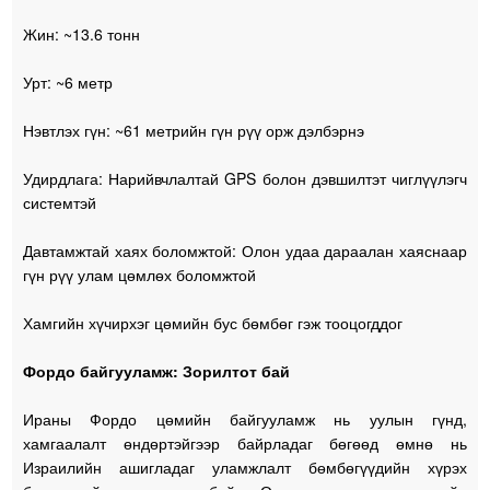
Жин: ~13.6 тонн
Урт: ~6 метр
Нэвтлэх гүн: ~61 метрийн гүн рүү орж дэлбэрнэ
Удирдлага: Нарийвчлалтай GPS болон дэвшилтэт чиглүүлэгч
системтэй
Давтамжтай хаях боломжтой: Олон удаа дараалан хаяснаар
гүн рүү улам цөмлөх боломжтой
Хамгийн хүчирхэг цөмийн бус бөмбөг гэж тооцогддог
Фордо байгууламж: Зорилтот бай
Ираны Фордо цөмийн байгууламж нь уулын гүнд,
хамгаалалт өндөртэйгээр байрладаг бөгөөд өмнө нь
Израилийн ашигладаг уламжлалт бөмбөгүүдийн хүрэх