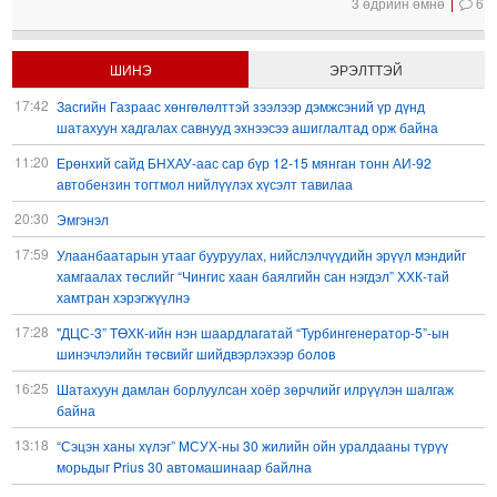
3 өдрийн өмнө
6
ШИНЭ
ЭРЭЛТТЭЙ
17:42
Засгийн Газраас хөнгөлөлттэй зээлээр дэмжсэний үр дүнд
шатахуун хадгалах савнууд эхнээсээ ашиглалтад орж байна
11:20
Ерөнхий сайд БНХАУ-аас сар бүр 12-15 мянган тонн АИ-92
автобензин тогтмол нийлүүлэх хүсэлт тавилаа
20:30
Эмгэнэл
17:59
Улаанбаатарын утааг бууруулах, нийслэлчүүдийн эрүүл мэндийг
хамгаалах төслийг “Чингис хаан баялгийн сан нэгдэл” ХХК-тай
хамтран хэрэгжүүлнэ
17:28
"ДЦС-3” ТӨХК-ийн нэн шаардлагатай “Турбингенератор-5”-ын
шинэчлэлийн төсвийг шийдвэрлэхээр болов
16:25
Шатахуун дамлан борлуулсан хоёр зөрчлийг илрүүлэн шалгаж
байна
13:18
“Сэцэн ханы хүлэг” МСУХ-ны 30 жилийн ойн уралдааны түрүү
морьдыг Prius 30 автомашинаар байлна