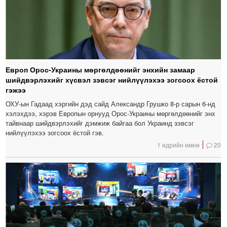
Европ Орос-Украины мөргөлдөөнийг энхийн замаар
шийдвэрлэхийг хүсвэл зэвсэг нийлүүлэхээ зогсоох ёстой
гэжээ
ОХУ-ын Гадаад хэргийн дэд сайд Александр Грушко 8-р сарын 6-нд
хэлэхдээ, хэрэв Европын орнууд Орос-Украины мөргөлдөөнийг энх
тайвнаар шийдвэрлэхийг дэмжиж байгаа бол Украинд зэвсэг
нийлүүлэхээ зогсоох ёстой гэв.
1 өдрийн өмнө
20