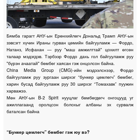
Бямба гарагт АНУ-ын Ерөнхийлөгч Дональд Трамп АНУ-ын
зэвсэгт хүчин Ираны гурван цөмийн байгууламж — Фордо,
Натанз, Исфахан — руу "маш амжилттай" цохилт өгсөн
талаар мэдэгдэв. Тэрбээр Фордо дахь гол байгууламж руу
"бүрэн ачаатай" бөмбөг хаясан гэж онцолсон байна.
China Media Group (CMG)-ийн мэдээлснээр, Фордо
байгууламж руу зургаан ширхэг “бункер цөмлөгч” бөмбөг,
харин бусад байгууламж руу 30 ширхэг “Томахавк” пуужин
харважээ.
Мөн АНУ-ын B-2 Spirit нууцлаг бөмбөгдөгч онгоцууд уг
ажиллагаанд оролцсон болохыг албаны эх сурвалж
баталсан байна
“Бункер цөмлөгч” бөмбөг гэж юу вэ?