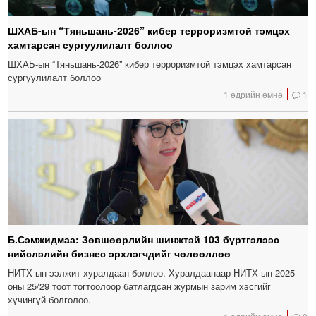
ШХАБ-ын “Тяньшань-2026” кибер терроризмтой тэмцэх
хамтарсан сургуулилалт боллоо
ШХАБ-ын “Тяньшань-2026” кибер терроризмтой тэмцэх хамтарсан
сургуулилалт боллоо
1 өдрийн өмнө
1
Б.Сэмжидмаа: Зөвшөөрлийн шинжтэй 103 бүртгэлээс
нийслэлийн бизнес эрхлэгчдийг чөлөөллөө
НИТХ-ын ээлжит хуралдаан боллоо. Хуралдаанаар НИТХ-ын 2025
оны 25/29 тоот тогтоолоор батлагдсан журмын зарим хэсгийг
хүчингүй болголоо.