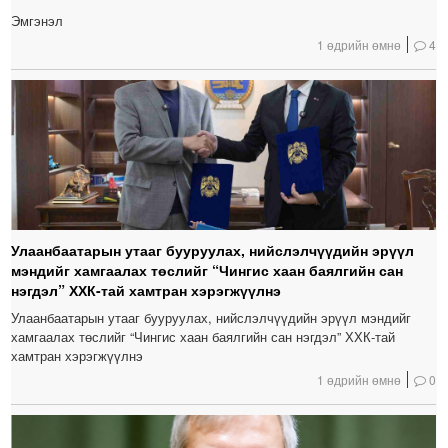
Эмгэнэл
1 өдрийн өмнө
4
Улаанбаатарын утааг бууруулах, нийслэлчүүдийн эрүүл
мэндийг хамгаалах төслийг “Чингис хаан баялгийн сан
нэгдэл” ХХК-тай хамтран хэрэгжүүлнэ
Улаанбаатарын утааг бууруулах, нийслэлчүүдийн эрүүл мэндийг
хамгаалах төслийг “Чингис хаан баялгийн сан нэгдэл” ХХК-тай
хамтран хэрэгжүүлнэ
1 өдрийн өмнө
0