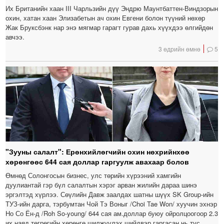
Их Британийн хаан III Чарльзийн дүү Эндрю Маунтбаттен-Виндзорын
охин, хатан хаан Элизабетын ач охин Евгени болон түүний нөхөр
Жак Бруксбэнк нар энэ мягмар гарагт гурав дахь хүүхдээ өлгийдөн
авчээ.
3 өдрийн өмнө
5
"Зууны салалт": Ерөнхийлөгчийн охин нөхрийнхөө
хөрөнгөөс 644 сая доллар гаргуулж авахаар болов
Өмнөд Солонгосын бизнес, улс төрийн хүрээний хамгийн
дуулиантай гэр бүл салалтын хэрэг арван жилийн дараа шинэ
эргэлтэд хүрлээ. Сөүлийн Давж заалдах шатны шүүх SK Group-ийн
ТУЗ-ийн дарга, тэрбумтан Чой Тэ Воныг /Choi Tae Won/ хуучин эхнэр
Но Со Ён-д /Roh So-young/ 644 сая ам.доллар буюу ойролцоогоор 2.3
их наяд төгрөгийн хөрөнгө шилжүүлэх шийдвэр гаргасан нь тус