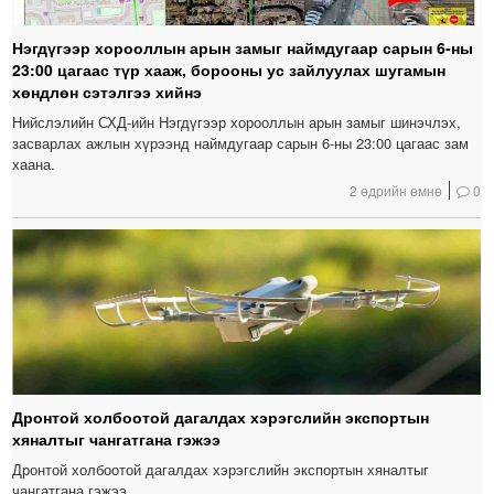
Нэгдүгээр хорооллын арын замыг наймдугаар сарын 6-ны
23:00 цагаас түр хааж, борооны ус зайлуулах шугамын
хөндлөн сэтэлгээ хийнэ
Нийслэлийн СХД-ийн Нэгдүгээр хорооллын арын замыг шинэчлэх,
засварлах ажлын хүрээнд наймдугаар сарын 6-ны 23:00 цагаас зам
хаана.
2 өдрийн өмнө
0
Дронтой холбоотой дагалдах хэрэгслийн экспортын
хяналтыг чангатгана гэжээ
Дронтой холбоотой дагалдах хэрэгслийн экспортын хяналтыг
чангатгана гэжээ