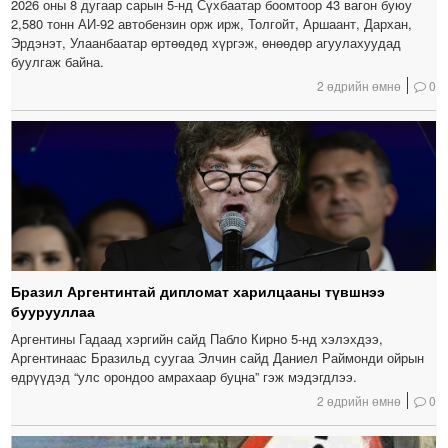
2026 оны 8 дугаар сарын 5-нд Сүхбаатар боомтоор 43 вагон буюу
2,580 тонн АИ-92 автобензин орж ирж, Толгойт, Аршаант, Дархан,
Эрдэнэт, Улаанбаатар өртөөдөд хүргэж, өнөөдөр агуулахуудад
буулгаж байна.
2 өдрийн өмнө
0
Бразил Аргентинтай дипломат харилцааны түвшнээ
буурууллаа
Аргентины Гадаад хэргийн сайд Пабло Кирно 5-нд хэлэхдээ,
Аргентинаас Бразильд суугаа Элчин сайд Даниел Раймонди ойрын
өдрүүдэд “улс орондоо амрахаар буцна” гэж мэдэгдлээ.
2 өдрийн өмнө
0