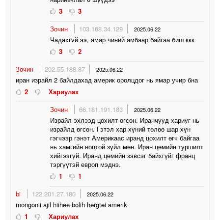
3
3
Зочин
103.168.34.129
2025.06.22
Чадахгvй ээ, ямар чиний амбаар байгаа биш ккк
3
2
Зочин
202.55.188.87
2025.06.22
иран израйл 2 байлдахад америк оролцдог нь ямар учир бна
2
Хариулах
Зочин
66.181.191.183
2025.06.22
Израйл эхлээд цохилт өгсөн. Иранчууд хариуг нь
израйлд өгсөн. Гэтэл хар хүний төлөө шар хүн
гэгчээр гэнэт Америкаас иранд цохилт өгч байгаа
нь хамгийн ноцтой зүйл мөн. Иран цөмийн туршилт
хийгээгүй. Иранд цөмийн зэвсэг байхгүйг франц
тэргүүтэй европ мэднэ.
1
1
bi
122.201.27.180
2025.06.22
mongonii ajil hiihee bolih hergtei amerik
1
Хариулах