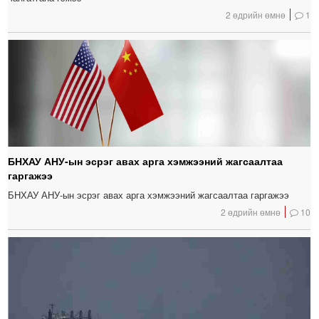
2 өдрийн өмнө
1
БНХАУ АНУ-ын эсрэг авах арга хэмжээний жагсаалтаа
гаргажээ
БНХАУ АНУ-ын эсрэг авах арга хэмжээний жагсаалтаа гаргажээ
2 өдрийн өмнө
10