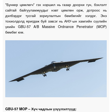
"Бункер цөмлөгч" гэх нэршил нь газар доорхи гүн, бэхлэлт
сайтай байгууламжуудыг нэвт цөмлөн орж, дотроос нь
дэлбэрдэг тусгай зориулалтын бөмбөгийг хэлдэг. Энэ
тохиолдолд яригдаж буй зэвсэг нь АНУ-ын хамгийн сүүлийн
үеийн GBU-57 A/B Massive Ordnance Penetrator (MOP)
бөмбөг юм.
GBU-57 MOP – Хүч чадлын үзүүлэлтүүд: