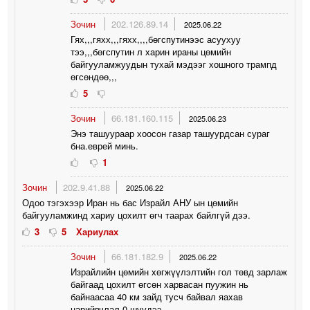
Зочин
202.126.89.14
2025.06.22
Гях,,,гяхх,,,гяхх,,,,бөгспутинээс асуухуу
тээ,,,бөгспутин л харин ираны цөмийн
байгууламжуудын тухай мэдээг хошного трампд
өгсөндөө,,,
5
Зочин
66.181.160.115
2025.06.23
Энэ ташуураар хоосон газар ташуурдсан сураг
бна.еврей минь.
1
Зочин
202.9.41.88
2025.06.22
Одоо тэгэхээр Иран нь бас Израйл АНУ ын цөмийн
байгууламжинд хариу цохилт өгч таарах байлгүй дээ.
3
5
Хариулах
Зочин
66.181.182.9
2025.06.22
Израйлийн цөмийн хөгжүүлэлтийн гол төвд зарлаж
байгаад цохилт өгсөн харвасан пуужин нь
байнаасаа 40 км зайд тусч байвал яахав
нарийвчлал 0 шүүдээ