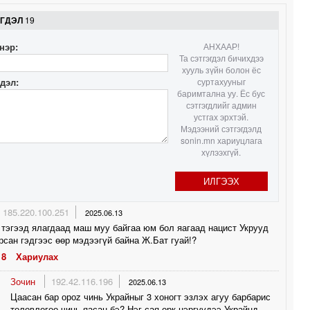
ЭГДЭЛ
19
1
нэр:
АНХААР!
Та сэтгэгдэл бичихдээ
хууль зүйн болон ёс
1
гдэл:
суртахууныг
баримтална уу. Ёс бус
сэтгэгдлийг админ
устгах эрхтэй.
1
Мэдээний сэтгэгдэлд
sonin.mn хариуцлага
хүлээхгүй.
ИЛГЭЭХ
185.220.100.251
2025.06.13
тэгээд ялагдаад маш муу байгаа юм бол яагаад нацист Укрууд
рсан гэдгээс өөр мэдээгүй байна Ж.Бат гуай!?
8
Хариулах
Зочин
192.42.116.196
2025.06.13
Цаасан бар ороz чинь Украйныг 3 хоногт эзлэх агуу барбарис
төлөвлөгөө чинь яасан бэ? Нэг сая орк цэргүүдээ Украйнд