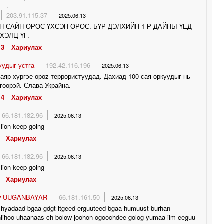
203.91.115.37
2025.06.13
Н САЙН ОРОС ҮХСЭН ОРОС. БҮР ДЭЛХИЙН 1-Р ДАЙНЫ ҮЕД
ХЭЛЦ ҮГ.
3
Хариулах
уудыг устга
192.42.116.196
2025.06.13
аяр хүргэе ороz террористуудад. Дахиад 100 сая оркуудыг нь
гөөрэй. Слава Украйна.
4
Хариулах
66.181.182.96
2025.06.13
lion keep going
Хариулах
66.181.182.96
2025.06.13
lion keep going
Хариулах
aw UUGANBAYAR
66.181.161.50
2025.06.13
d hyadaad bgaa gdgt itgeed erguuteed bgaa humuust burhan
iihoo uhaanaas ch bolow joohon ogoochdee golog yumaa iim eeguu