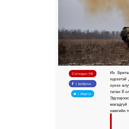
Их Брита
Сэтгэгдэл (19)
хүрээтэй
Шэйрлэх
хүнээ алу
татан X о
Жиргэх
Эдгээрээс
магадгүй
хамгийн т