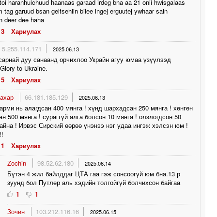
toi haranhuichuud haanaas garaad irdeg bna aa 21 onii hwisgalaas
m tag garuud bsan geltsehiin bilee ingej erguutej ywhaar sain
n deer dee haha
3
Хариулах
5.255.114.171
2025.06.13
сарнай дуу санаанд орчихлоо Украйн агуу юмаа үзүүлээд
Glory to Ukraine.
5
Хариулах
тахар
66.181.185.129
2025.06.13
арми нь алагдсан 400 мянга ! хүнд шархадсан 250 мянга ! хөнгөн
н 500 мянга ! сураггүй алга болсон 10 мянга ! олзлогдсон 50
байна ! Ирвэс Сирский өөрөө үнэнээ нэг удаа ингэж хэлсэн юм !
!!
1
Хариулах
Zochin
98.52.62.180
2025.06.14
Бүтэн 4 жил байлддаг ЦТА гаа гэж сонсоогүй юм бна.13 р
зуунд бол Путлер аль хэдийн толгойгүй болчихсон байгаа
1
1
Зочин
103.212.116.16
2025.06.15