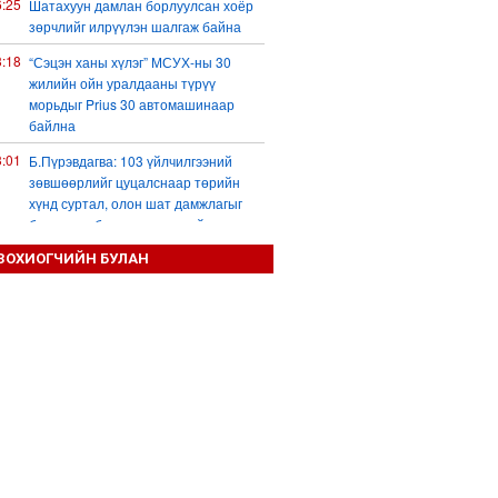
6:25
Шатахуун дамлан борлуулсан хоёр
зөрчлийг илрүүлэн шалгаж байна
3:18
“Сэцэн ханы хүлэг” МСУХ-ны 30
жилийн ойн уралдааны түрүү
морьдыг Prius 30 автомашинаар
байлна
3:01
Б.Пүрэвдагва: 103 үйлчилгээний
зөвшөөрлийг цуцалснаар төрийн
хүнд суртал, олон шат дамжлагыг
бууруулж, бизнесээ саадгүй
өргөжүүлэх боломжтой боллоо
ЗОХИОГЧИЙН БУЛАН
2:38
Европ Орос-Украины мөргөлдөөнийг
энхийн замаар шийдвэрлэхийг
хүсвэл зэвсэг нийлүүлэхээ зогсоох
ёстой гэжээ
1:57
ШХАБ-ын “Тяньшань-2026” кибер
терроризмтой тэмцэх хамтарсан
сургуулилалт боллоо
1:54
Д.Трамп: АНУ сум, зэвсгийн нөөцөө
нэмэгдүүлэх шаардлагатай