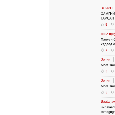
ЗОЧИН
ХАМГИЙ
ГАРСАН 
8
ороz орк
Халуун б
хядаад ө
7
Зочин
More 1mil
5
Зочин
More 1mil
5
Baatarj
ukr alaa
tomsgogn