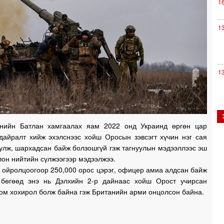
1
1
1
нийн Батлан хамгаалах яам 2022 онд Украинд өргөн цар
1
 дайралт хийж эхэлснээс хойш Оросын зэвсэгт хүчин нэг сая
улж, шархадсан байж болзошгүй гэж тагнуулын мэдээллээс эш
лон нийтийн сүлжээгээр мэдээлжээ.
 ойролцоогоор 250,000 орос цэрэг, офицер амиа алдсан байж
1
 бөгөөд энэ нь Дэлхийн 2-р дайнаас хойш Орост учирсан
ом хохирол болж байна гэж Британийн арми онцолсон байна.
1