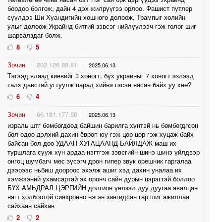
бордоо болгож, дайн 4 дэх жилрүүгээ орлоо. Фашист путлер
сүүлдээ Ши Хуандигийн хошного долоож, Трампыг хөлийн
улыг долоож Украйнд битгий зэвсэг нийлүүлээч гэж гөлөг шиг
шарвалздаг болж.
8
5
Зочин
202.126.88.81
2025.06.13
Тэгээд ялаад киевийг 3 хоногт, бүх украиныг 7 хоногт эзлээд
талх давстай угтуулж парад хийнэ гэсэн яасан байх уу хөө?
6
4
Зочин
66.181.177.50
2025.06.13
израль штг бөмбөгдөөд байшин барилга хүнтэй нь бөмбөгдгсөн
бол одоо дэлхий дахин ёвроп юу гэж цор цор гэж хуцаж байх
байсан бол доо УДААН ХУГАЦААНД БАЙЛДАЖ маш их
туршлага сууж хүн ардаа нэгтгэж зэвсгийн шинэ шинэ үйлдвэр
онгоц шумбагч мөс зүсэгч дрон гипер звук орешник гаргалаа
дээрээс ньбиш доороос эхэлж ашиг хэд дахин уналаа их
хэмжээний ухамсартай эх оронч сайн дурын цэрэгтэй боллоо
БҮХ АМЬДРАЛ ЦЭРГИЙН долгион үелзэл дуу дуугаа авалцан
нягт холбоотой синхронно нэгэн зангидсан гар шиг ажиллаа
сайхаан сайхан
2
2