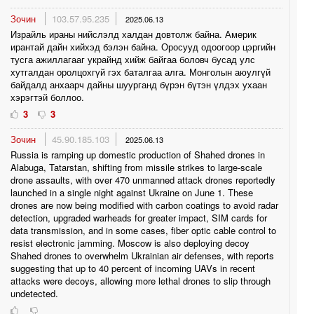
Зочин
103.57.95.235
2025.06.13
Израйль ираны нийслэлд халдан довтолж байна. Америк
ирантай дайн хийхэд бэлэн байна. Оросууд одоогоор цэргийн
тусга ажиллагааг украйнд хийж байгаа боловч бусад улс
хутгалдан оролцохгүй гэх баталгаа алга. Монголын аюулгүй
байдалд анхаарч дайны шуурганд бүрэн бүтэн үлдэх ухаан
хэрэгтэй боллоо.
3
3
Зочин
45.90.185.103
2025.06.13
Russia is ramping up domestic production of Shahed drones in
Alabuga, Tatarstan, shifting from missile strikes to large-scale
drone assaults, with over 470 unmanned attack drones reportedly
launched in a single night against Ukraine on June 1. These
drones are now being modified with carbon coatings to avoid radar
detection, upgraded warheads for greater impact, SIM cards for
data transmission, and in some cases, fiber optic cable control to
resist electronic jamming. Moscow is also deploying decoy
Shahed drones to overwhelm Ukrainian air defenses, with reports
suggesting that up to 40 percent of incoming UAVs in recent
attacks were decoys, allowing more lethal drones to slip through
undetected.