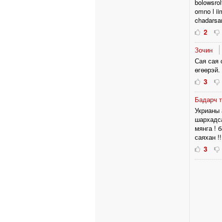
bolowsrol
omno l ii
chadarsa
2
Зочин
Сая сая 
өгөөрэй. 
3
Бадарч 
Укрианы 
шархадса
мянга ! 
саяхан !!
3