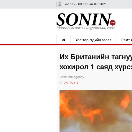
Баасан - 08 сарын 07, 2026
Улс төр, эдийн засаг
Гэмт 
Их Британийн тагн
хохирол 1 саяд хүрс
Sonin.mn agency
2025.06.13