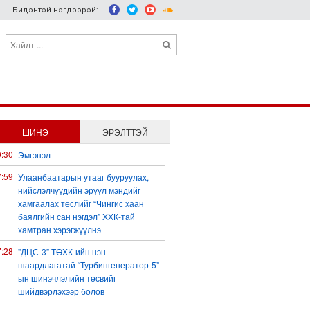
Бидэнтэй нэгдээрэй:
ШИНЭ
ЭРЭЛТТЭЙ
0:30
Эмгэнэл
7:59
Улаанбаатарын утааг бууруулах,
нийслэлчүүдийн эрүүл мэндийг
хамгаалах төслийг “Чингис хаан
баялгийн сан нэгдэл” ХХК-тай
хамтран хэрэгжүүлнэ
7:28
"ДЦС-3” ТӨХК-ийн нэн
шаардлагатай “Турбингенератор-5”-
ын шинэчлэлийн төсвийг
шийдвэрлэхээр болов