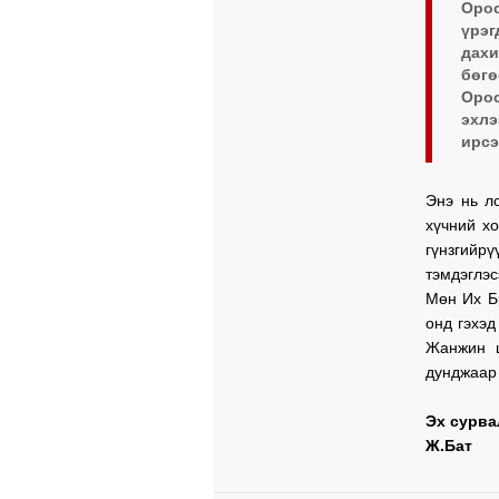
Орос
үрэг
дахи
бөгө
Оро
эхлэ
ирсэ
Энэ нь л
хүчний х
гүнзгий
тэмдэглэс
Мөн Их Б
онд гэхэд
Жанжин ш
дунджаар 
Эх сурва
Ж.Бат