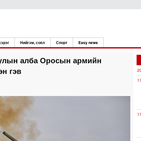
хэрэг
Нийгэм, соёл
Спорт
Easy news
уулын алба Оросын армийн
эн гэв
2
1
1