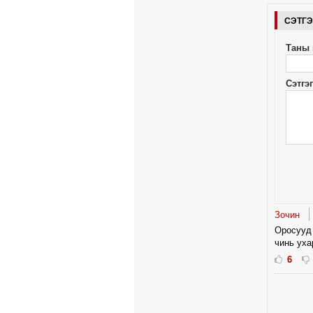
СЭТГ
Таны 
Сэтгэ
Зочин
Оросууд 
чинь уха
6