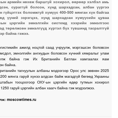
ын армийн нөхөж баршгүй хохирол, өөрөөр хэлбэл амь
1
дсэн, сураггүй болсон, хүнд шархадсан, албан үүргээ
н гүйцэтгэх боломжгүй хүмүүс 400-500 мянган хүн байгаа
1
өд үүний зэрэгцээ, хүнд шархадсан хүмүүсийн цуваа
сын цэргийн эмнэлгийн системд хээрийн эмнэлгээс
эд төрөлжсөн эмнэлгүүд хүртэл бүх түвшинд тасралтгүй
эр байна гэжээ.
1
огистикийн ажилд ноцтой саад учруулж, мэргэшсэн боловсон
омсдол, эмнэлгийн ангиудын боловсон хүчний хямралыг улам
рүүлж байна гэж Их Британийн Батлан хамгаалах яам
1
эн байна.
ританийн тагнуулын албаны мэдээгээр Орос улс зөвхөн 2025
1
 200 мянга гаруй хүнээ алдсан байж магадгүй бөгөөд Украины
табын тооцоогоор ОХУ-ын цэргийн өдөр тутмын хохирол
1250 гаруй цэргийн албан хаагч байна гэж мэдээлжээ.
0
лж: moscowtimes.ru
0
0