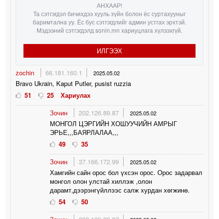
АНХААР!
Та сэтгэгдэл бичихдээ хууль зүйн болон ёс суртахууныг
баримтална уу. Ёс бус сэтгэгдлийг админ устгах эрхтэй.
Мэдээний сэтгэгдэлд sonin.mn хариуцлага хүлээхгүй.
ИЛГЭЭХ
zochin
66.181.160.1
2025.05.02
Bravo Ukrain, Kaput Putler, pusist ruzzia
51
25
Хариулах
Зочин
202.126.89.87
2025.05.02
МОНГОЛ ЦЭРГИЙН ХОШУУЧИЙН АМРЫГ
ЭРЬЕ,,,БАЯРЛАЛАА,,,
49
35
Зочин
37.166.172.99
2025.05.02
Хамгийн сайн орос бол үхсэн орос. Орос задарвал
монгол олон улстай хиллэж ,олон
дарамт,дээрэнгүйллээс салж хурдан хөгжинө.
54
50