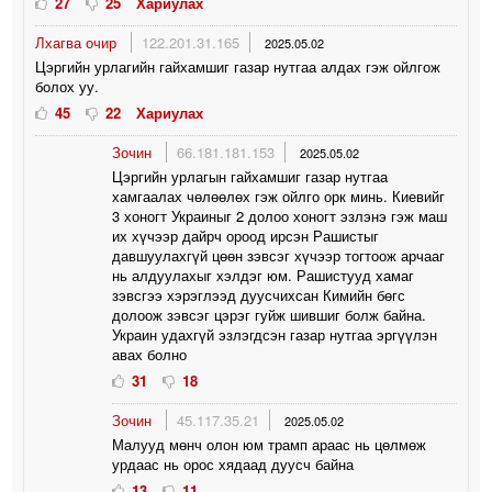
27
25
Хариулах
Лхагва очир
122.201.31.165
2025.05.02
Цэргийн урлагийн гайхамшиг газар нутгаа алдах гэж ойлгож
болох уу.
45
22
Хариулах
Зочин
66.181.181.153
2025.05.02
Цэргийн урлагын гайхамшиг газар нутгаа
хамгаалах чөлөөлөх гэж ойлго орк минь. Киевийг
3 хоногт Украиныг 2 долоо хоногт эзлэнэ гэж маш
их хүчээр дайрч ороод ирсэн Рашистыг
давшуулахгүй цөөн зэвсэг хүчээр тогтоож арчааг
нь алдуулахыг хэлдэг юм. Рашистууд хамаг
зэвсгээ хэрэглээд дуусчихсан Кимийн бөгс
долоож зэвсэг цэрэг гуйж шившиг болж байна.
Украин удахгүй эзлэгдсэн газар нутгаа эргүүлэн
авах болно
31
18
Зочин
45.117.35.21
2025.05.02
Малууд мөнч олон юм трамп араас нь цөлмөж
урдаас нь орос хядаад дуусч байна
13
11