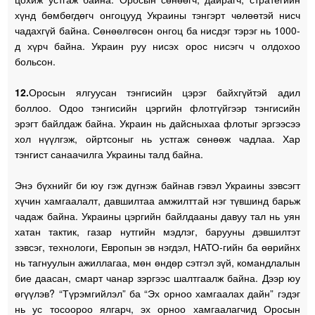
хүнд бөмбөгдөгч онгоцууд Украины тэнгэрт чөлөөтэй нисч
чадахгүй байна. Сөнөөлгөсөн онгоц ба нисдэг тэрэг нь 1000-
д хүрч байна. Украин руу нисэх орос нисэгч ч олдохоо
больсон.
12.
Оросын ялгуусан тэнгисийн цэрэг байхгүйтэй адил
боллоо. Одоо тэнгисийн цэргийн флотгүйгээр тэнгисийн
эрэгт байлдаж байна. Украин нь дайсныхаа флотыг эргээсээ
хол нүүлгэж, ойртсоныг нь устгаж сөнөөж чадлаа. Хар
тэнгист санаачилга Украины талд байна.
Энэ бүхнийг би юу гэж дүгнэж байнав гэвэл Украины зэвсэгт
хүчин хамгаалалт, давшилтаа амжилттай нэг түвшинд барьж
чадаж байна. Украины цэргийн байлдааны давуу тал нь уян
хатан тактик, газар нутгийн мэдлэг, барууны дэвшилтэт
зэвсэг, технологи, Европын эв нэгдэл, НАТО-гийн ба өөрийнх
нь тагнуулын ажиллагаа, мөн өндөр сэтгэл зүй, командлалын
бие даасан, смарт чанар зэргээс шалтгаалж байна. Дээр юу
өгүүлэв? “Түрэмгийлэл” ба “Эх орноо хамгаалах дайн” гэдэг
нь ус тосоороо ялгарч, эх орноо хамгаалагчид Оросын