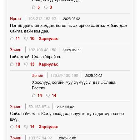
5
3
Иргэн
103.212.162.62
2025.05.02
Нэг нь довтлон халдаж нөгөө нь эх орноо хамгаалж байлдаж
байгаа дайн юм даа.
11
10
Хариулах
Зочин
192.108.48.150
2025.05.02
Гайхалтай. Слава Украйна.
18
13
Хариулах
Зочин
176.59.130.190
2025.05.02
Хохолууд хогийн муу хүмүүс л дээ ..Слава
Россия
14
14
Зочин
59.153.87.4
2025.05.02
Сайхан бичжээ. Юм уншаад харьцуулж дүгнэдэг хүн ховор
шүү.
14
14
Хариулах
Зочин
103.57.94.92
2025.05.02