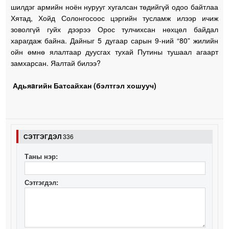
шилдэг армийн ноён нурууг хугалсан төдийгүй одоо байтлаа
Хятад, Хойд Солонгосоос цэргийн тусламж илээр ичиж
зоволгүй гуйх дээрээ Орос тулчихсан нөхцөл байдал
харагдаж байна. Дайныг 5 дугаар сарын 9-ний “80” жилийн
ойн өмнө ялалтаар дуусгах тухай Путины тушаал агаарт
замхарсан. Яалтай билээ?
Адьяaгийн Батсайхан (бэлтгэл хошууч)
СЭТГЭГДЭЛ
336
Таны нэр:
Сэтгэгдэл: