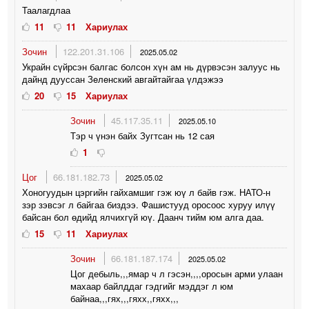
Таалагдлаа
11
11
Хариулах
Зочин
122.201.31.106
2025.05.02
Украйн сүйрсэн балгас болсон хүн ам нь дүрвэсэн залуус нь
дайнд дууссан Зeлeнский авгайтайгаа үлдэжээ
20
15
Хариулах
Зочин
45.117.35.11
2025.05.10
Тэр ч үнэн байх Зугтсан нь 12 сая
1
Цог
66.181.182.73
2025.05.02
Хоногуудын цэргийн гайхамшиг гэж юү л байв гэж. НАТО-н
зэр зэвсэг л байгаа биздээ. Фашистууд оросоос хуруу илүү
байсан бол өдийд ялчихгүй юү. Даанч тийм юм алга даа.
15
11
Хариулах
Зочин
66.181.187.174
2025.05.02
Цог дебыль,,,ямар ч л гэсэн,,,,оросын арми улаан
махаар байлддаг гэдгийг мэддэг л юм
байнаа,,,гях,,,гяхх,,гяхх,,,