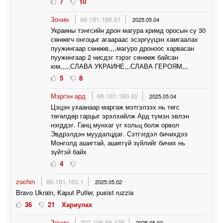
7
10
Зочин
66.181.186.61
2025.05.04
Украины тэнгсийн дрон магура кримд оросын су 30
сөнөөгч онгоцыг агаараас эсэргүүцэн хамгаалах
пуужингаар сөнөөв,,,,магуро дроноос харвасан
пуужингаар 2 нисдэг тэрэг сөнөөж байсан
юм,,,,,СЛАВА УКРАИНЕ,,,СЛАВА ГЕРОЯМ,,,
5
8
Мэргэн ард
66.181.180.82
2025.05.04
Цэцэн ухаанаар маргаж мэтгэлзэх нь төгс
төгөлдөр гарцыг эрэлхийлж Ард түмэн эвлэн
нэгддэг. Ганц мунхаг үг хольц болж орвол
Эвдрэлдэн муудалцдаг. Сэтгэгдэл бичихдээ
Монголд ашигтай, ашиггүй зүйлийг бичих нь
зүйтэй байх
4
zochin
66.181.160.1
2025.05.02
Bravo Ukrain, Kaput Putler, pusist ruzzia
36
21
Хариулах
Зочин
202.126.88.135
2025.05.02