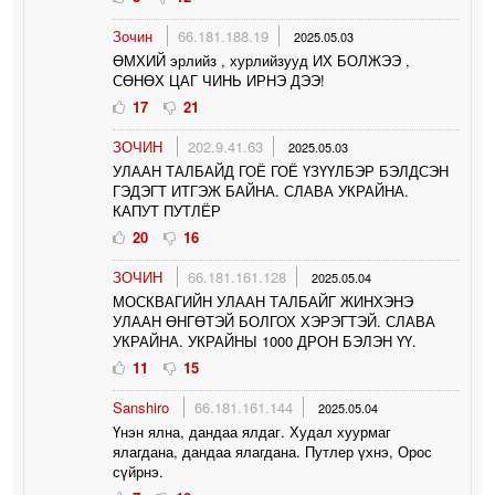
Зочин
66.181.188.19
2025.05.03
ӨМХИЙ эрлийз , хурлийзууд ИХ БОЛЖЭЭ ,
СӨНӨХ ЦАГ ЧИНЬ ИРНЭ ДЭЭ!
17
21
ЗОЧИН
202.9.41.63
2025.05.03
УЛААН ТАЛБАЙД ГОЁ ГОЁ ҮЗҮҮЛБЭР БЭЛДСЭН
ГЭДЭГТ ИТГЭЖ БАЙНА. СЛАВА УКРАЙНА.
КАПУТ ПУТЛЁР
20
16
ЗОЧИН
66.181.161.128
2025.05.04
МОСКВАГИЙН УЛААН ТАЛБАЙГ ЖИНХЭНЭ
УЛААН ӨНГӨТЭЙ БОЛГОХ ХЭРЭГТЭЙ. СЛАВА
УКРАЙНА. УКРАЙНЫ 1000 ДРОН БЭЛЭН ҮҮ.
11
15
Sanshiro
66.181.161.144
2025.05.04
Үнэн ялна, дандаа ялдаг. Худал хуурмаг
ялагдана, дандаа ялагдана. Путлер үхнэ, Орос
сүйрнэ.