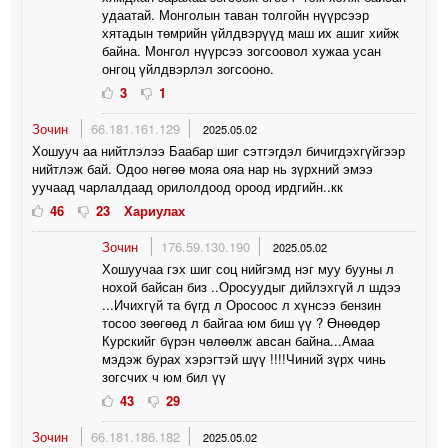
удаатай. Монголын таван толгойн нүүрсээр
хятадын төмрийн үйлдвэрүүд маш их ашиг хийж
байна. Монгол нүүрсээ зогсоовол хужаа усан
онгоц үйлдвэрлэл зогсооно.
3
1
Зочин
66.181.161.129
2025.05.02
Хошууч аа нийтлэлээ Баабар шиг сэтгэгдэл бичигдэхгүйгээр
нийтлэж бай. Одоо нөгөө мояа ояа нар нь зүрхний эмээ
уучаад чарлалдаад орилолдоод ороод ирдгийн..кк
46
23
Хариулах
Зочин
176.59.130.190
2025.05.02
Хошуучаа гэх шиг соц нийгэмд нэг муу бууны л
нохой байсан биз ..Оросуудыг дийлэхгүй л шдээ
...Ичихгүй та бүгд л Оросоос л хүнсээ бензин
тосоо зөөгөөд л байгаа юм биш үү ? Өнөөдөр
Курскийг бүрэн чөлөөлж авсан байна...Амаа
мэдэж бурах хэрэгтэй шүү !!!!Чиний зүрх чинь
зогсчих ч юм бил үү
43
29
Зочин
66.181.186.182
2025.05.02