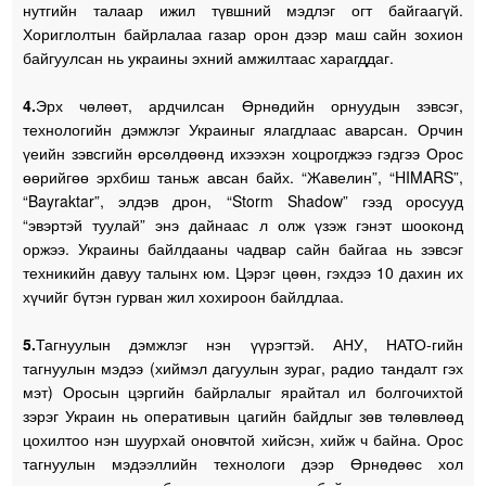
нутгийн талаар ижил түвшний мэдлэг огт байгаагүй.
Хориглолтын байрлалаа газар орон дээр маш сайн зохион
байгуулсан нь украины эхний амжилтаас харагддаг.
4.
Эрх чөлөөт, ардчилсан Өрнөдийн орнуудын зэвсэг,
технологийн дэмжлэг Украиныг ялагдлаас аварсан. Орчин
үеийн зэвсгийн өрсөлдөөнд ихээхэн хоцрогджээ гэдгээ Орос
өөрийгөө эрхбиш таньж авсан байх. “Жавелин”, “HIMARS”,
“Bayraktar”, элдэв дрон, “Storm Shadow” гээд оросууд
“эвэртэй туулай” энэ дайнаас л олж үзэж гэнэт шооконд
оржээ. Украины байлдааны чадвар сайн байгаа нь зэвсэг
техникийн давуу талынх юм. Цэрэг цөөн, гэхдээ 10 дахин их
хүчийг бүтэн гурван жил хохироон байлдлаа.
5.
Тагнуулын дэмжлэг нэн үүрэгтэй. АНУ, НАТО-гийн
тагнуулын мэдээ (хиймэл дагуулын зураг, радио тандалт гэх
мэт) Оросын цэргийн байрлалыг ярайтал ил болгочихтой
зэрэг Украин нь оперативын цагийн байдлыг зөв төлөвлөөд
цохилтоо нэн шуурхай оновчтой хийсэн, хийж ч байна. Орос
тагнуулын мэдээллийн технологи дээр Өрнөдөөс хол