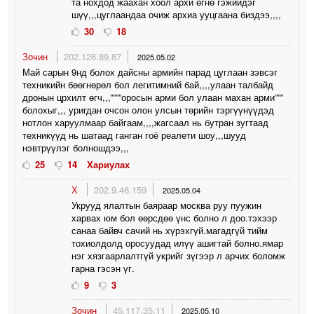
та нохдод жаахан хоол архи өгнө гэжийдэг
шүү,,,цуглаандаа очиж архиа ууцгаана биздээ,,,,
30
18
Зочин
202.126.89.87
2025.05.02
Май сарын 9нд болох дайсны армийн парад цуглаан зэвсэг
техникийн бөөгнөрөл бол легитимний бай,,,,улаан талбайд
дронын црхилт өгч,,,””””оросын арми бол улаан махан арми”””
болохыг,,, уригдан очсон олон улсын төрийн тэргүүнүүдэд
нотлон харуулмаар байгаам,,,,жагсаал нь бутран зугтаад
техникүүд нь шатаад ганган гоё реалети шоу,,,шууд
нэвтрүүлэг болношдээ,,,
25
14
Хариулах
Х
202.9.46.159
2025.05.04
Укрууд ялалтын баяраар москва руу пуужин
харвах юм бол өөрсдөө үнс болно л доо.тэхээр
санаа байвч сачий нь хүрэхгүй.магадгүй тийм
тохиолдолд оросуудад илүү ашигтай болно.ямар
нэг хязгаарлалтгүй укрийг зүгээр л арчих боломж
гарна гэсэн үг.
9
3
Зочин
45.117.35.11
2025.05.10