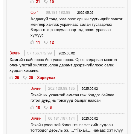
21
15
Ор 1
66.181.182.88
2025.05.02
Алдаагүй тэнд бгаа орос оршин суугчидийг зэвсэг
мөнгөөр хангаж украйнаас салан тусгаарлах
бодлого хэрэгжүүлснээр тэд орост уравсан
хүмүүс
11
12
Зочин
37.166.172.99
2025.05.02
Хамгийн сайн орос бол үхсэн орос. Орос задарвал монгол
олон улстай хиллэж ,олон дарамт,дээрэнгүйллээс салж
хурдан хөгжинө.
26
26
Хариулах
Зочин
202.126.88.135
2025.05.02
Гахайг их ухаантай амьтан гэж боддог байлаа
гэтэл дунд нь тэнэгүүд байдаг наасан
10
8
Зочин
66.181.187.174
2025.05.02
Гахайн ухаантай болон тэнэг эсэхийг судлан
тогтоодог дебыль ээ, ,,,“”Гахай,,,, чамаас хэт илүү