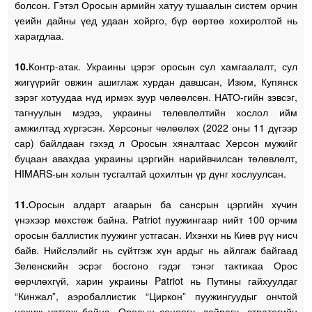
болсон. Гэтэл Оросын армийн хатуу тушаалын систем орчин
үеийн дайны үед удаан хойрго, бүр өөртөө хохиролтой нь
харагдлаа.
10.
Контр-атак. Украины цэрэг оросын сул хамгаалалт, сул
жигүүрийг овжин ашиглаж хурдан давшсан, Изюм, Купянск
зэрэг хотуудаа нүд ирмэх зуур чөлөөлсөн. НАТО-гийн зэвсэг,
тагнуулын мэдээ, украины төлөвлөлтийн хослол ийм
амжилтад хүргэсэн. Херсоныг чөлөөлөх (2022 оны 11 дүгээр
сар) байлдаан гэхэд л Оросын хяналтаас Херсон мужийг
буцаан авахдаа украины цэргийн нарийвчилсан төлөвлөлт,
HIMARS-ын холын тусгалтай цохилтын үр дүнг хослуулсан.
11.
Оросын алдарт агаарын ба сансрын цэргийн хүчин
үнэхээр мөхстөж байна. Patriot пуужингаар нийт 100 орчим
оросын баллистик пуужинг устгасан. Ихэнхи нь Киев рүү нисч
байв. Нийслэлийг нь сүйтгэж хүн ардыг нь айлгаж байгаад
Зеленскийн эсрэг босгоно гэдэг тэнэг тактикаа Орос
өөрчлөхгүй, харин украины Patriot нь Путины гайхуулдаг
“Кинжал”, аэробаллистик “Циркон” пуужингуудыг ончтой
цохиж устгаж байна. Оросын сөнөөгч, дайрагч, стратегийн