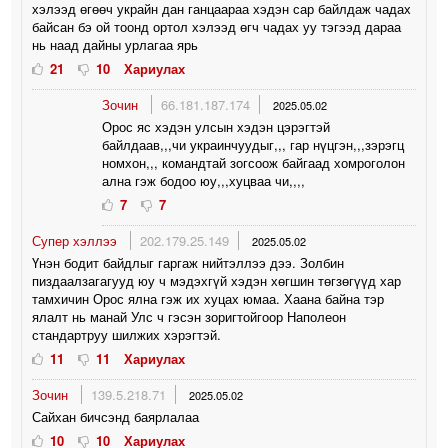
хэлээд өгөөч украйн дан ганцаараа хэдэн сар байлдаж чадах
байсан бэ ой тоонд ортол хэлээд өгч чадах уу тэгээд дараа
нь наад дайны урлагаа ярь
21
10
Хариулах
Зочин
66.181.187.174
2025.05.02
Орос яс хэдэн улсын хэдэн цэрэгтэй
байлдаав,,,чи украинчуудыг,,, гар нүцгэн,,,зэрэгц
номхон,,, командтай зогсоож байгаад хомроголон
ална гэж бодоо юу,,,хуцваа чи,,,,
7
7
Супер хэллээ
202.179.25.149
2025.05.02
Үнэн бодит байдлыг гаргаж нийтэллээ дээ. Золбин
пиздаалзагагууд юу ч мэдэхгүй хэдэн хөгшин төгзөгүүд хар
тамхичин Орос ялна гэж их хуцах юмаа. Хаана байна тэр
ялалт нь манай Улс ч гэсэн зоригтойгоор Наполеон
стандартруу шилжих хэрэгтэй.
11
11
Хариулах
Зочин
139.5.218.71
2025.05.02
Сайхан бичсэнд баярлалаа
10
10
Хариулах