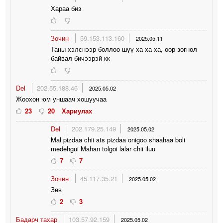
Хараа биз
Зочин
59.153.113.160
2025.05.11
Таны хэлснээр боллоо шүү ха ха ха, өөр зөгнөл
байвал бичээрэй кк
Del
202.55.188.46
2025.05.02
Жоохон юм уншаач хошуучаа
23
20
Хариулах
Del
202.179.25.149
2025.05.02
Mal pizdaa chii ats pizdaa onigoo shaahaa boli
medehgui Mahan tolgoi lalar chii iluu
7
7
Зочин
45.117.35.21
2025.05.02
Зөв
2
3
Бадарч тахар
103.57.92.159
2025.05.02