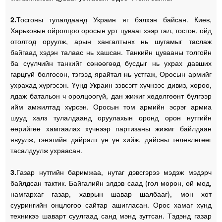
2.
Тосгоны тулалдаанд Украин яг бэлхэн байсан. Киев,
Харьковын ойролцоо оросын урт цувааг хээр тал, тосгон, ойд
отолтод оруулж, арын хангалтынх нь шугамыг таслаж
байгаад хэдэн талаас нь хашсан. Танкийн цувааны толгойн
ба сүүлчийн танкийг сөнөөгөөд бусдыг нь ухрах давших
гарцгүй болгосон, тэгээд ярайтал нь устгаж, Оросын армийг
ухрахад хүргэсэн. Үүнд Украин зэвсэгт хүчнээс дивиз, хороо,
ядаж батальон ч оролцоогүй, дан жижиг хөдөлгөөнт бүлгээр
ийм амжилтад хүрсэн. Оросын том армийн эсрэг армиа
шууд халз тулалдаанд оруулахын оронд орон нутгийн
өөрийгөө хамгаалах хүчнээр партизаны жижиг байлдаан
явуулж, гэнэтийн дайралт үе үе хийж, дайсны төлөвлөгөөг
тасалдуулж ухраасан.
3.
Газар нутгийн баримжаа, нутаг дэвсгэрээ мэдэж мэдэрч
байлдсан тактик. Байгалийн элдэв саад (гол мөрөн, ой мод,
намгархаг газар, хаврын шавар шалбааг), мөн хот
суурингийн онцлогоо сайтар ашигласан. Орос хамаг хүнд
техникээ шаварт суулгаад санд мэнд зугтсан. Тэдэнд газар