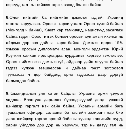
цэргүүд тал тал тийшээ тарж явахад бэлхэн байна.
8.
Олон нийтийн ба нийгмийн дэмжлэг гэдгийг Украинд
ягштал харуулсан. Оросын тархи угаалт Орост хүчтэй байгаа
(Монголд ч байна), Киевт хар тамхичид, нацистууд засаглаж
байна гэдэгт Орост итгэх боловч оросын хүн амын ихэнхи нь
айдсын дор энэ дайныг харж байна. Дэмжлэг ердөө 15%
хэмээн оросын дипломатч асан, монголч эрдэмтэн Юрий
Кручкин саяхан ярилцлагдаа дурдсаныг хэргээр тэмлэглэе.
Орост нийгмээсээ дэмжлэггүй, айдсаар дайн явуулж байгаа
гэдгээ хүлээн зөвшөөрсөн ч дайнаа гэнэт зогсоовол
түүнээсээ ч дор байдалд орно гэдгээсээ дээр доргүй
балмагдан байна.
9.
Командлалын уян хатан байдлыг Украины арми үзүүлж
чадлаа. Ялангуяа даргалах бүрэлдэхүүний доод түвшний
шийдвэр гаргалт нэн сайн байна. Украины армийн бага
тушаалын офицер, салааны ба тасгийн захирагч нар бие
даан шийдвэр гаргах эрхтэй байсны хүчинд тактикийн хурд,
хариу үйлдлээ дор дор нь харуулж, тэр нь давуу тал нь