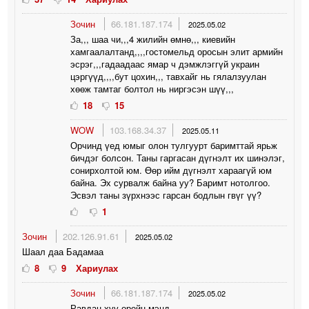
Зочин
66.181.187.174
2025.05.02
За,,, шаа чи,,,4 жилийн өмнө,,, киевийн
хамгаалалтанд,,,,гостомельд оросын элит армийн
эсрэг,,,гадаадаас ямар ч дэмжлэггүй украин
цэргүүд,,,,бут цохин,,, тавхайг нь гялалзуулан
хөөж тамтаг болтол нь ниргэсэн шүү,,,
18
15
WOW
103.168.34.37
2025.05.11
Орчинд үед юмыг олон тулгуурт баримттай ярьж
бичдэг болсон. Таны гаргасан дүгнэлт их шинэлэг,
сонирхолтой юм. Өөр ийм дүгнэлт хараагүй юм
байна. Эх сурвалж байна уу? Баримт нотолгоо.
Эсвэл таны зүрхнээс гарсан бодлын гвүг үү?
1
Зочин
202.126.91.61
2025.05.02
Шаал даа Бадамаа
8
9
Хариулах
Зочин
66.181.187.174
2025.05.02
Равдан хүү оройн мэнд,,,