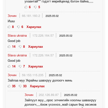
ухаантай””” гэдэгт мөрийцөхөд бэлэн байна,,,,,
6
5
Зочин
66.181.160.2
2025.05.02
Ишш
8
6
Хариулах
Slava ukraina
172.226.164.57
2025.05.02
Good job
14
8
Хариулах
Slava ukraina
172.226.164.57
2025.05.02
Good job
14
7
Хариулах
Зочин
59.153.115.235
2025.05.02
Зайлаа муу Украйны шавхруу долоогч минь
35
33
Хариулах
Зочин
202.126.89.87
2025.05.02
Зайлуул муу,,,орос элчингийн хоолны шавахруу
долоогч,,,,боож үхэхнээ,,май сарын 9нд эвсиков