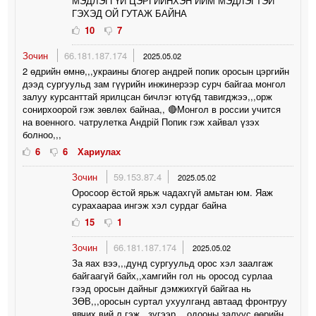
МЭДЛЭГГҮЙ ЦЭРГИЙНХЭН ИЙМ МЭДЛЭГТЭЙ
ГЭХЭД ОЙ ГУТАЖ БАЙНА
10
7
Зочин
66.181.187.174
2025.05.02
2 өдрийн өмнө,,,украины блогер андрей попик оросын цэргийн
дээд сургуульд зам гүүрийн инжинерээр сурч байгаа монгол
залуу курсанттай ярилцсан бичлэг ютүбд тавигджээ,,,орж
сонирхоорой гэж зөвлөх байнаа,, 🔴Монгол в россии учится
на военного. чатрулетка Андрій Попик гэж хайвал үзэх
болноо,,,
6
6
Хариулах
Зочин
59.153.87.4
2025.05.02
Оросоор ёстой ярьж чадахгүй амьтан юм. Яаж
сурахаараа ингэж хэл сурдаг байна
15
1
Зочин
66.181.187.174
2025.05.02
За яах вээ,,,дунд сургуульд орос хэл заалгаж
байгаагүй байх,,хамгийн гол нь оросод сурлаа
гээд оросын дайныг дэмжихгүй байгаа нь
ЗӨВ,,,оросын суртал ухуулганд автаад фронтруу
явчих вий л гэж,,,зүгээр,,,,одооны залуус өөрийн