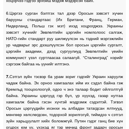
хоцорчээ гэдгээ эрхбиш мэдэж мэдэрсэн байх.
6.Цэргээ сурган бэлтгэх тал дээр Оросын зэвсэгт хүчин
барууны стандартаас (Их Британи, Франц, Герман,
Нидерланд, Польш гэх мэт) ихэд хоцрогджээ. Украины
зэвсэгт хүчнийг Зөвлөлтийн цэргийн номлолоос салгаж,
НАТО-гийн стандарт руу шилжүүлсэн нь тэдний мэргэжлийн
ур чадварыг эрс дээшлүүлсэн бол оросын цэргийн сургалт,
цэргийн академи, дээд сургуулиуд Зөвлөлтийн үеийн
коммунист үзэл суртлаасаа салаагүй. “Сталинград” нэрийг
сэргээж байгаа нь үүнийг илтгэнэ.
7.
Сэтгэл зүйн тэсвэр ба урам зориг гэдгийг Украин харуулж
чадаж байна. Эх орноо хамгаалах ийм их сэдэл байна гэж
Кремльд тооцоолоогүй, одоо ч энэ талаар бодит ойлголтгүй
байна. Украины цэргүүд гэр бүл, үр хүүхэд, газар нутгаа
хамгаалж байна гэсэн хүчтэй мэдрэмж сэдэлтэй. Тэгвэл
Оросын цэргүүдийн ихэнхи нь албадан татагдсан ялтнууд,
мөнгөөр хөлслөгдсөн, тодорхой зорилгогүй, тиймдээ ч сэтгэл
зүйн харьцуулалт хийх боломжгүй. Путин гэдэг ганц бие хүн
огцрох юм уу, үхэхэд яг тэр мөчид фронт задарч оросын