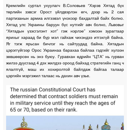
Кремлийн суртал ухуулагч В.Соловьев “Хэрэв Хятад бүх
төрлийн зэвсэг Орост үйлдвэрлэн өгч, дээр нь 2 сая
партизанын армиа илгээвэл үнэхээр бахдалтай байх болно.
Хятад улс Украины баруун бүс нутгийг авч болно, Львовыг
“Хятадын үзэсгэлэнт хот” гэж нэрлэе” хэмээн зурагтаар
ярихыг хараад би бүр мэл гайхаж чихэндээ итгэхгүй байна.
Яг тэгж ярьсан бичлэг нь сайтуудад байна. Хятадын
цэрэггүйгээр Орос Украинаа барахаа байлаа гэдгийг хүлээн
зөвшөөрсөн нь энэ буюу. Гуравхан өдрийн “ЦТА” нь гурван
жилээ дуусгаад 4 дэх жилдээ ороод байхад стратегийн ганц ч
ялалтгүй, маш их хохиролтой байлдаж байгаа талаар
цэргийн мэргэжил талаас нь дахин авч үзье.