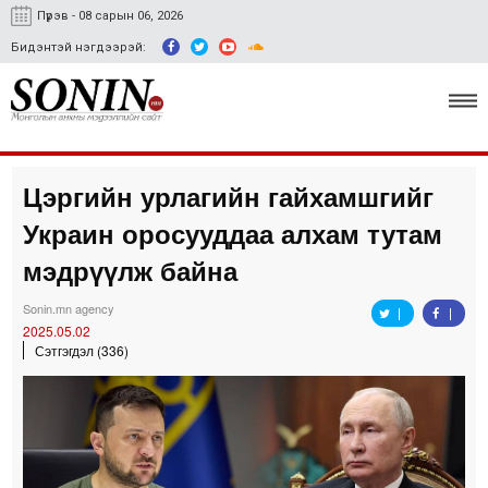
Пүрэв - 08 сарын 06, 2026
Бидэнтэй нэгдээрэй:
Цэргийн урлагийн гайхамшгийг
Улс төр, эдийн засаг
Украин оросууддаа алхам тутам
Гэмт хэрэг
мэдрүүлж байна
Нийгэм, соёл
Sonin.mn agency
2025.05.02
Спорт
Сэтгэгдэл (336)
Easy news