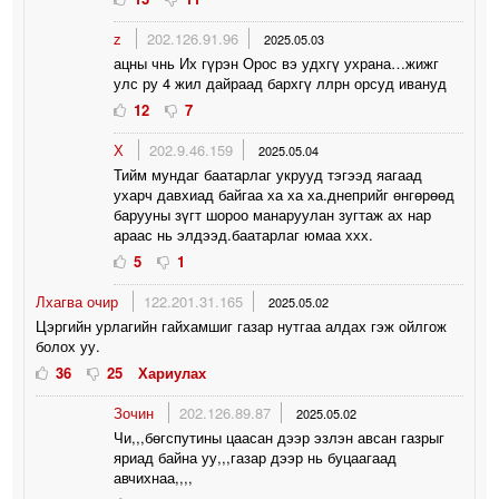
z
202.126.91.96
2025.05.03
ацны чнь Их гүрэн Орос вэ удхгү ухрана…жижг
улс ру 4 жил дайраад бархгү ллрн орсуд ивануд
12
7
Х
202.9.46.159
2025.05.04
Тийм мундаг баатарлаг укрууд тэгээд яагаад
ухарч давхиад байгаа ха ха ха.днеприйг өнгөрөөд
барууны зүгт шороо манаруулан зугтаж ах нар
араас нь элдээд.баатарлаг юмаа ххх.
5
1
Лхагва очир
122.201.31.165
2025.05.02
Цэргийн урлагийн гайхамшиг газар нутгаа алдах гэж ойлгож
болох уу.
36
25
Хариулах
Зочин
202.126.89.87
2025.05.02
Чи,,,бөгспутины цаасан дээр эзлэн авсан газрыг
яриад байна уу,,,газар дээр нь буцаагаад
авчихнаа,,,,