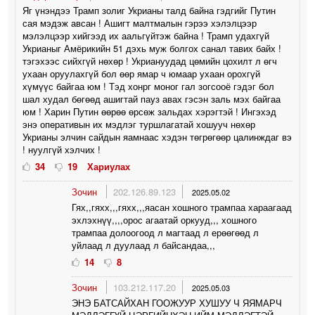
Яг үнэндээ Трамп золиг Укрианы талд байна гэдгийг Путин
сая мэдэж авсан ! Ашигт малтмалын гэрээ хэлэлцээр
мэлэлцээр хийгээд их аальгүйтэж байна ! Трамп удахгүй
Укрианыг Амёрикийн 51 дэхь муж болгох санал тавих байх !
тэгэхээс сийхгүй нөхөр ! Укриануудад цөмийн цохилт л өгч
ухаан оруулахгүй бол өөр ямар ч юмаар ухаан орохгүй
хүмүүс байгаа юм ! Тэд хонрг моног гал зогсооё гэдэг бол
шал худал бөгөөд ашигтай пауз авах гэсэн заль мэх байгаа
юм ! Харин Путин өөрөө өрсөж зальдах хэрэгтэй ! Ингэхэд
энэ опeративын их мэдлэг туршлагатай хошууч нөхөр
Укрианы элчин сайдын яамнаас хэдэн төгрөгөөр цалинждаг вэ
! нуулгүй хэлчих !
34
19
Хариулах
Зочин
202.126.89.123
2025.05.02
Гях,,гяхх,,,гяхх,,,яасан хошного трампаа хараагаад
эхлэхнүү,,,,орос агаатай оркууд,,, хошного
трампаа долоогоод л магтаад л ерөөгөөд л
уйлаад л дуулаад л байсандаа,,,
14
8
Зочин
103.212.117.20
2025.05.03
ЭНЭ БАТСАЙХАН ГООЖУУР ХУШУУ Ч ЯЯМАРЧ