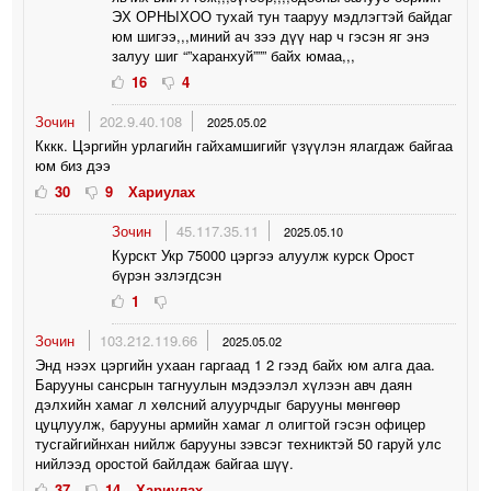
ЭХ ОРНЫХОО тухай тун тааруу мэдлэгтэй байдаг
юм шигээ,,,миний ач зээ дүү нар ч гэсэн яг энэ
залуу шиг “”харанхуй””” байх юмаа,,,
16
4
Зочин
202.9.40.108
2025.05.02
Кккк. Цэргийн урлагийн гайхамшигийг үзүүлэн ялагдаж байгаа
юм биз дээ
30
9
Хариулах
Зочин
45.117.35.11
2025.05.10
Курскт Укр 75000 цэргээ алуулж курск Орост
бүрэн эзлэгдсэн
1
Зочин
103.212.119.66
2025.05.02
Энд нээх цэргийн ухаан гаргаад 1 2 гээд байх юм алга даа.
Барууны сансрын тагнуулын мэдээлэл хүлээн авч даян
дэлхийн хамаг л хөлсний алуурчдыг барууны мөнгөөр
цуцлуулж, барууны армийн хамаг л олигтой гэсэн офицер
тусгайгийнхан нийлж барууны зэвсэг техниктэй 50 гаруй улс
нийлээд оростой байлдаж байгаа шүү.
37
14
Хариулах