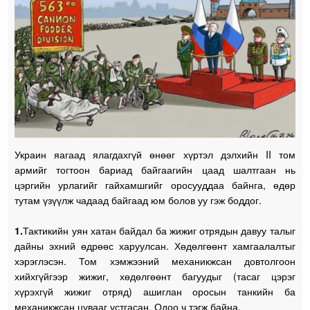
Украин яагаад ялагдахгүй өнөөг хүртэл дэлхийн II том
армийг тогтоон бариад байгаагийн цаад шалтгаан нь
цэргийн урлагийг гайхамшгийг оросууддаа байнга, өдөр
тутам үзүүлж чадаад байгаад юм болов уу гэж боддог.
1.
Тактикийн уян хатан байдал ба жижиг отрядын давуу талыг
дайны эхний өдрөөс харуулсан. Хөдөлгөөнт хамгаалалтыг
хэрэглэсэн. Том хэмжээний механикжсан довтолгоон
хийхгүйгээр жижиг, хөдөлгөөнт багуудыг (тасаг цэрэг
хүрэхгүй жижиг отряд) ашиглан оросын танкийн ба
механикжсан цувааг устгасан. Одоо ч тэгж байна.