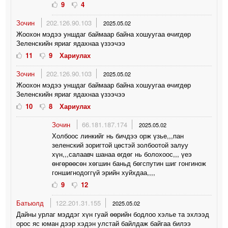
9
4
Зочин
202.126.90.103
2025.05.02
Жоохон мэдээ уншдаг баймаар байна хошуугаа өчигдөр
Зеленскийн яриаг ядахнаа үзээчээ
11
9
Хариулах
Зочин
202.126.90.103
2025.05.02
Жоохон мэдээ уншдаг баймаар байна хошуугаа өчигдөр
Зеленскийн яриаг ядахнаа үзээчээ
10
8
Хариулах
Зочин
66.181.187.174
2025.05.02
Холбоос линкийг нь бичдээ орж үзье,,,пан
зеленский зоригтой цөстэй золбоотой залуу
хүн,,,салаавч шанаа өгдөг нь болохоос,,, үеэ
өнгөрөөсөн хөгшин баньд бөгспутин шиг гонгинож
гоншигнодоггүй эрийн хуйхдаа,,,,
9
12
Батыолд
122.201.31.155
2025.05.02
Дайны урлаг мэддэг хүн гуай өөрийн бодлоо хэлье та эхлээд
орос яс юман дээр хэдэн улстай байлдаж байгаа билээ