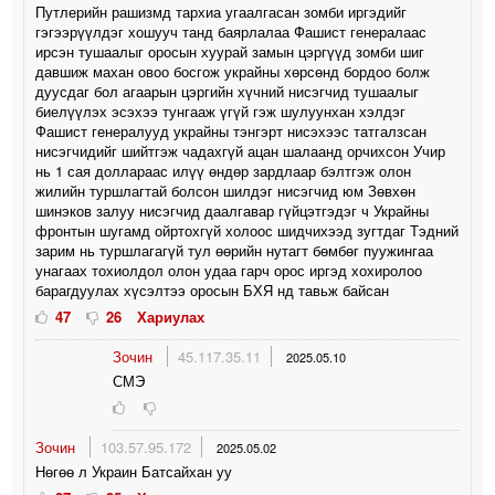
Путлерийн рашизмд тархиа угаалгасан зомби иргэдийг
гэгээрүүлдэг хошууч танд баярлалаа Фашист генералаас
ирсэн тушаалыг оросын хуурай замын цэргүүд зомби шиг
давшиж махан овоо босгож украйны хөрсөнд бордоо болж
дуусдаг бол агаарын цэргийн хүчний нисэгчид тушаалыг
биелүүлэх эсэхээ тунгааж үгүй гэж шулуунхан хэлдэг
Фашист генералууд украйны тэнгэрт нисэхээс татгалзсан
нисэгчидийг шийтгэж чадахгүй ацан шалаанд орчихсон Учир
нь 1 сая доллараас илүү өндөр зардлаар бэлтгэж олон
жилийн туршлагтай болсон шилдэг нисэгчид юм Зөвхөн
шинэков залуу нисэгчид даалгавар гүйцэтгэдэг ч Украйны
фронтын шугамд ойртохгүй холоос шидчихээд зугтдаг Тэдний
зарим нь туршлагагүй тул өөрийн нутагт бөмбөг пуужингаа
унагаах тохиолдол олон удаа гарч орос иргэд хохиролоо
барагдуулах хүсэлтээ оросын БХЯ нд тавьж байсан
47
26
Хариулах
Зочин
45.117.35.11
2025.05.10
СМЭ
Зочин
103.57.95.172
2025.05.02
Нөгөө л Украин Батсайхан уу