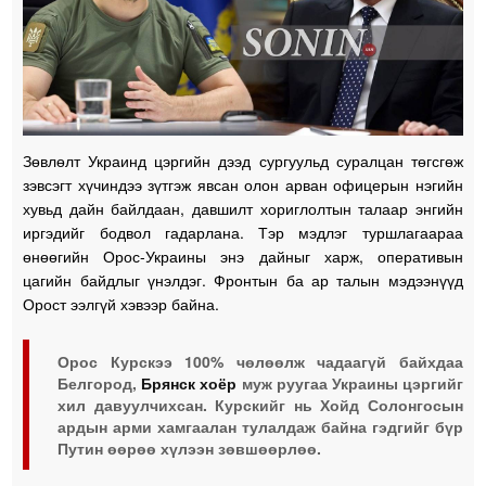
Зөвлөлт Украинд цэргийн дээд сургуульд суралцан төгсгөж
зэвсэгт хүчиндээ зүтгэж явсан олон арван офицерын нэгийн
хувьд дайн байлдаан, давшилт хориглолтын талаар энгийн
иргэдийг бодвол гадарлана. Тэр мэдлэг туршлагаараа
өнөөгийн Орос-Украины энэ дайныг харж, оперативын
цагийн байдлыг үнэлдэг. Фронтын ба ар талын мэдээнүүд
Орост ээлгүй хэвээр байна.
Орос Курскээ 100% чөлөөлж чадаагүй байхдаа
Белгород,
Брянск хоёр
муж руугаа Украины цэргийг
хил давуулчихсан. Курскийг нь Хойд Солонгосын
ардын арми хамгаалан тулалдаж байна гэдгийг бүр
Путин өөрөө хүлээн зөвшөөрлөө.