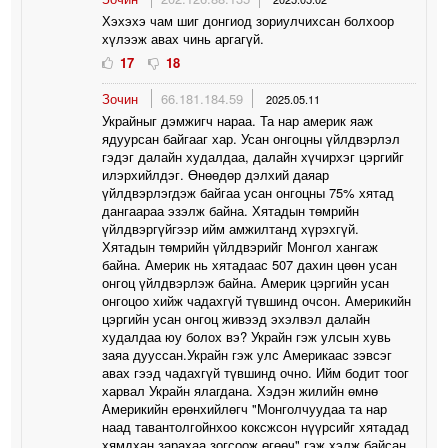
Хэхэхэ чам шиг донгиод зориулчихсан болхоор
хүлээж авах чинь аргагүй.
17
18
Зочин
66.181.184.59
2025.05.11
Украйныг дэмжигч нараа. Та нар америк яаж
ядуурсан байгааг хар. Усан онгоцны үйлдвэрлэл
гэдэг далайн худалдаа, далайн хүчирхэг цэргийг
илэрхийлдэг. Өнөөдөр дэлхий даяар
үйлдвэрлэгдэж байгаа усан онгоцны 75% хятад
дангаараа эзэлж байна. Хятадын төмрийн
үйлдвэргүйгээр ийм амжилтанд хүрэхгүй.
Хятадын төмрийн үйлдвэрийг Монгол хангаж
байна. Америк нь хятадаас 507 дахин цөөн усан
онгоц үйлдвэрлэж байна. Америк цэргийн усан
онгоцоо хийж чадахгүй түвшинд очсон. Америкийн
цэргийн усан онгоц живээд эхэлвэл далайн
худалдаа юу болох вэ? Украйн гэж улсын хувь
заяа дууссан.Украйн гэж улс Америкаас зэвсэг
авах гээд чадахгүй түвшинд очно. Ийм бодит тоог
харвал Украйн ялагдана. Хэдэн жилийн өмнө
Америкийн ерөнхийлөгч "Монголчуудаа та нар
наад тавантолгойнхоо коксжсон нүүрсийг хятадад
хямдхан зарахаа зогсоож өгөөч" гэж хэлж байсан