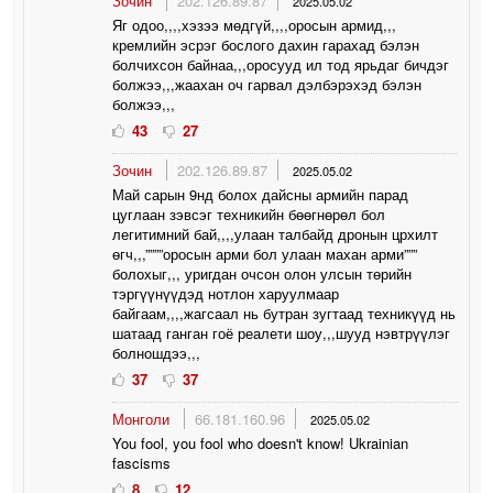
Зочин
202.126.89.87
2025.05.02
Яг одоо,,,,хэзээ мөдгүй,,,,оросын армид,,,
кремлийн эсрэг бослого дахин гарахад бэлэн
болчихсон байнаа,,,оросууд ил тод ярьдаг бичдэг
болжээ,,,жаахан оч гарвал дэлбэрэхэд бэлэн
болжээ,,,
43
27
Зочин
202.126.89.87
2025.05.02
Май сарын 9нд болох дайсны армийн парад
цуглаан зэвсэг техникийн бөөгнөрөл бол
легитимний бай,,,,улаан талбайд дронын црхилт
өгч,,,””””оросын арми бол улаан махан арми”””
болохыг,,, уригдан очсон олон улсын төрийн
тэргүүнүүдэд нотлон харуулмаар
байгаам,,,,жагсаал нь бутран зугтаад техникүүд нь
шатаад ганган гоё реалети шоу,,,шууд нэвтрүүлэг
болношдээ,,,
37
37
Монголи
66.181.160.96
2025.05.02
You fool, you fool who doesn't know! Ukrainian
fascisms
8
12