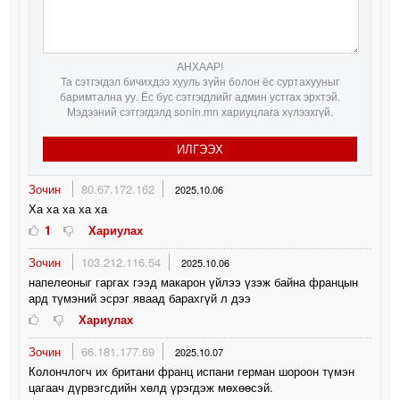
АНХААР!
Та сэтгэгдэл бичихдээ хууль зүйн болон ёс суртахууныг
баримтална уу. Ёс бус сэтгэгдлийг админ устгах эрхтэй.
Мэдээний сэтгэгдэлд sonin.mn хариуцлага хүлээхгүй.
ИЛГЭЭХ
Зочин
80.67.172.162
2025.10.06
Ха ха ха ха ха
1
Хариулах
Зочин
103.212.116.54
2025.10.06
напелеоныг гаргах гээд макарон үйлээ үзэж байна францын
ард түмэний эсрэг яваад барахгүй л дээ
Хариулах
Зочин
66.181.177.69
2025.10.07
Колончлогч их британи франц испани герман шороон түмэн
цагаач дүрвэгсдийн хөлд үрэгдэж мөхөөсэй.