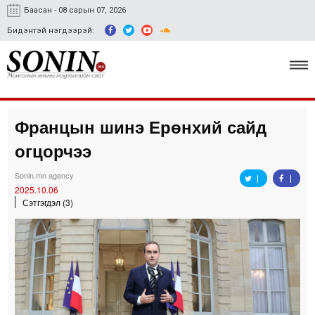
Баасан - 08 сарын 07, 2026
Бидэнтэй нэгдээрэй:
Францын шинэ Ерөнхий сайд
Улс төр, эдийн засаг
огцорчээ
Гэмт хэрэг
Sonin.mn agency
Нийгэм, соёл
2025.10.06
Сэтгэгдэл (3)
Спорт
Easy news