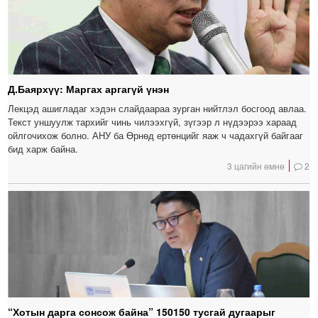
Д.Баярхүү: Маргах аргагүй үнэн
Лекцэд ашигладаг хэдэн слайдаараа зурган нийтлэл босгоод авлаа.
Текст уншуулж тархийг чинь чилээхгүй, зүгээр л нүдээрээ хараад
ойлгочихож болно. АНУ ба Өрнөд ертөнцийг яаж ч чадахгүй байгааг
бид харж байна.
3 цагийн өмнө
2
“Хотын дарга сонсож байна” 150150 тусгай дугаарыг