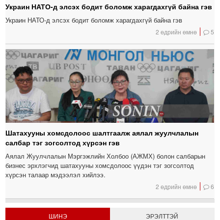
Украин НАТО-д элсэх бодит боломж харагдахгүй байна гэв
Украин НАТО-д элсэх бодит боломж харагдахгүй байна гэв
2 өдрийн өмнө
5
Шатахууны хомсдолоос шалтгаалж аялал жуулчлалын
салбар тэг зогсолтод хүрсэн гэв
Аялал Жуулчлалын Мэргэжлийн Холбоо (АЖМХ) болон салбарын
бизнес эрхлэгчид шатахууны хомсдолоос үүдэн тэг зогсолтод
хүрсэн талаар мэдээлэл хийлээ.
2 өдрийн өмнө
6
ШИНЭ
ЭРЭЛТТЭЙ