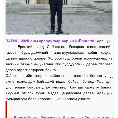
ПАРИС, 2025 оны аравдугаар сарын 6 /Reuters/.
Францын
шинэ Ерөнхий сайд Себастьен Лекорню шинэ засгийн
газрын бүрэлдэхүүнийг танилцуулснаасаа хойш хэдхэн
цагийн дараа огцорчээ. Холбоотнууд болон эсэргүүцэгчид нь
засгийн газрыг нь унагана гэж сүрдүүлсний дараа тэрбээр
даваа гарагт огцорсон байна.
С.Лекорнюгийн огцрох шийдвэр нь гэнэтийн бөгөөд урьд
өмнө тохиолдож байгаагүй явдал байсан бөгөөд Францын
улс төрийн хямрал улам гүнзгийрч байгааг харуулж байна.
Түүнийг огцрох тухай мэдээ цацагдсаны дараа Францын
хувьцаанууд болон еврогийн ханш огцом унажээ.
Ерөнхийлөгч Эммануэл Макроны ойрын хамтран