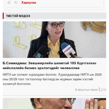
Хариулах
ТӨСТЭЙ МЭДЭЭ
Б.Сэмжидмаа: Зөвшөөрлийн шинжтэй 103 бүртгэлээс
нийслэлийн бизнес эрхлэгчдийг чөлөөллөө
НИТХ-ын ээлжит хуралдаан боллоо. Хуралдаанаар НИТХ-ын 2025
оны 25/29 тоот тогтоолоор батлагдсан журмын зарим хэсгийг
хүчингүй болголоо.
8 минутын өмнө
0