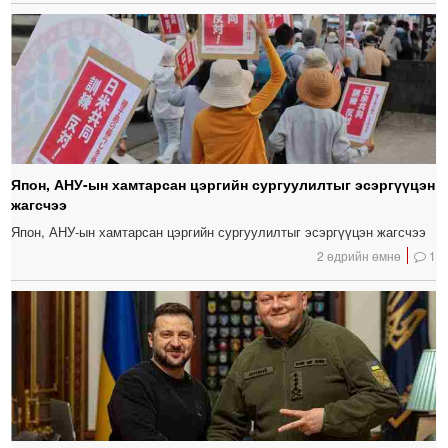
Япон, АНУ-ын хамтарсан цэргийн сургуулилтыг эсэргүүцэн
жагсчээ
Япон, АНУ-ын хамтарсан цэргийн сургуулилтыг эсэргүүцэн жагсчээ
2 өдрийн өмнө
1