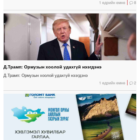
1 өдрийн өмнө
8
Д.Трамп: Ормузын хоолой удахгүй нээгдэнэ
Д.Трамп: Ормузын хоолой удахгүй нээгдэнэ
1 өдрийн өмнө
2