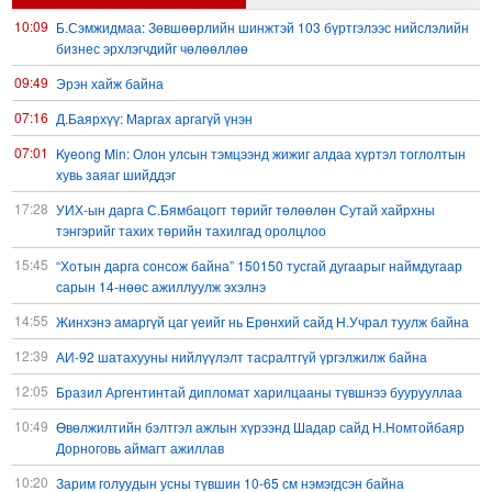
10:09
Б.Сэмжидмаа: Зөвшөөрлийн шинжтэй 103 бүртгэлээс нийслэлийн
бизнес эрхлэгчдийг чөлөөллөө
09:49
Эрэн хайж байна
07:16
Д.Баярхүү: Маргах аргагүй үнэн
07:01
Kyeong Min: Олон улсын тэмцээнд жижиг алдаа хүртэл тоглолтын
хувь заяаг шийддэг
17:28
УИХ-ын дарга С.Бямбацогт төрийг төлөөлөн Сутай хайрхны
тэнгэрийг тахих төрийн тахилгад оролцлоо
15:45
“Хотын дарга сонсож байна” 150150 тусгай дугаарыг наймдугаар
сарын 14-нөөс ажиллуулж эхэлнэ
14:55
Жинхэнэ амаргүй цаг үеийг нь Ерөнхий сайд Н.Учрал туулж байна
12:39
АИ-92 шатахууны нийлүүлэлт тасралтгүй үргэлжилж байна
12:05
Бразил Аргентинтай дипломат харилцааны түвшнээ буурууллаа
10:49
Өвөлжилтийн бэлтгэл ажлын хүрээнд Шадар сайд Н.Номтойбаяр
Дорноговь аймагт ажиллав
10:20
Зарим голуудын усны түвшин 10-65 см нэмэгдсэн байна