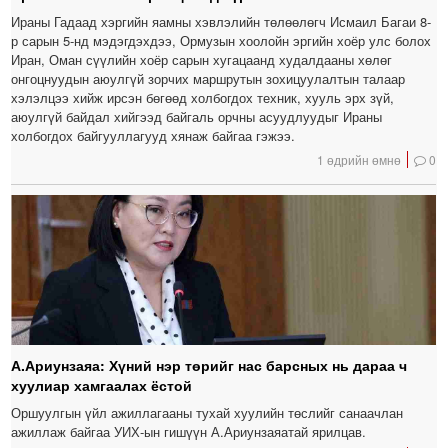
Ираны Гадаад хэргийн яамны хэвлэлийн төлөөлөгч Исмаил Багаи 8-
р сарын 5-нд мэдэгдэхдээ, Ормузын хоолойн эргийн хоёр улс болох
Иран, Оман сүүлийн хоёр сарын хугацаанд худалдааны хөлөг
онгоцнуудын аюулгүй зорчих маршрутын зохицуулалтын талаар
хэлэлцээ хийж ирсэн бөгөөд холбогдох техник, хууль эрх зүй,
аюулгүй байдал хийгээд байгаль орчны асуудлуудыг Ираны
холбогдох байгууллагууд хянаж байгаа гэжээ.
1 өдрийн өмнө
0
А.Ариунзаяа: Хүний нэр төрийг нас барсных нь дараа ч
хуулиар хамгаалах ёстой
Оршуулгын үйл ажиллагааны тухай хуулийн төслийг санаачлан
ажиллаж байгаа УИХ-ын гишүүн А.Ариунзаяатай ярилцав.