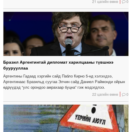
21 цагийн өмнө
0
Бразил Аргентинтай дипломат харилцааны түвшнээ
буурууллаа
Аргентины Гадаад хэргийн сайд Пабло Кирно 5-нд хэлэхдээ,
Аргентинаас Бразильд суугаа Элчин сайд Даниел Раймонди ойрын
өдрүүдэд “улс орондоо амрахаар буцна” гэж мэдэгдлээ.
22 цагийн өмнө
0