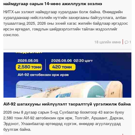
наймдугаар сарын 14-нөөс ажиллуулж эхэлнэ
НИТХ-ын ээлжит наймдугаар хуралдаан болж байна. Өнөөдрийн
хуралдаанаар нийслэлийн нутгийн захиргааны байгууллага, албан
тушаалтанд 2025, 2026 оны эхний хагас жилийн байдлаар иргэдээс
ирсэн өргөдөл, гомдлын шийдвэрлэлтийн тайлан мэдээллийг
сонслоо.
18 цагийн өмнө
1
АИ-92 шатахууны нийлүүлэлт тасралтгүй үргэлжилж байна
2026 оны 8 дугаар сарын 5-нд Сүхбаатар боомтоор 43 вагон буюу
2,580 тонн АИ-92 автобензин орж ирж, Толгойт, Аршаант, Дархан,
Эрдэнэт, Улаанбаатар өртөөдөд хүргэж, өнөөдөр агуулахуудад
буулгаж байна.