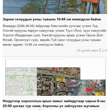
Зарим голуудын усны түвшин 10-65 см нэмэгдсэн байна
Өнөөдөр (2026.08.05) байдлаар Хөвсгөлийн уулсаас усжих Үүр,
Хэнтий нурууны баруун хажуугаас усжих Туул (Лүн), зүүн хажуугийн
Хэрлэн (Өндөрхаан сум), Хангай нурууны араас усжих Орхон (Бат-
Өлзий, Орхонтуул сум), өврийн Түй зэрэг голуудын усны түвшин
өмнөх өдрөөс 10-65 см нэмэгдсэн байна.
23 цагийн өмнө
0
Нэгдүгээр хорооллын арын замыг наймдугаар сарын 6-ны
23:00 цагаас түр хааж, борооны ус зайлуулах шугамын