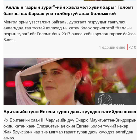
“Аяллын газрын зураг”-ийн хэвлэмэл хувилбарыг Голомт
банкны салбараас үнэ төлбөргүй авах боломжтой
Монгол орны үзэсгэлэнт байгаль, дурсгалт газруудыг таниулах,
аялагчдад тав тухтай аялахад нь хөтөч болох зорилготой “Аяллын
газрын зураг”-ийг Голомт банк 2017 оноос хойш эрхлэн гаргаж байгаа
билээ.
1 өдрийн өмнө
0
Британийн гүнж Евгени гурав дахь хүүхдээ өлгийдөн авчээ
Их Британийн хаан III Чарльзийн дүү Эндрю Маунтбаттен-Виндзорын
охин, хатан хаан Элизабетын ач охин Евгени болон түүний нөхөр
Жак Бруксбэнк нар энэ мягмар гарагт гурав дахь хүүхдээ өлгийдөн
авчээ.