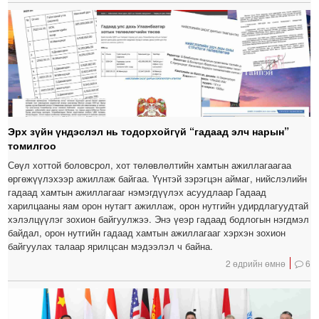
Эрх зүйн үндэслэл нь тодорхойгүй “гадаад элч нарын”
томилгоо
Сөүл хоттой боловсрол, хот төлөвлөлтийн хамтын ажиллагаагаа
өргөжүүлэхээр ажиллаж байгаа. Үүнтэй зэрэгцэн аймаг, нийслэлийн
гадаад хамтын ажиллагааг нэмэгдүүлэх асуудлаар Гадаад
харилцааны яам орон нутагт ажиллаж, орон нутгийн удирдлагуудтай
хэлэлцүүлэг зохион байгуулжээ. Энэ үеэр гадаад бодлогын нэгдмэл
байдал, орон нутгийн гадаад хамтын ажиллагааг хэрхэн зохион
байгуулах талаар ярилцсан мэдээлэл ч байна.
2 өдрийн өмнө
6