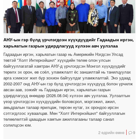
АНУ-ын гэр бүлд үрчлэгдсэн хүүхдүүдийг Гадаадын иргэн,
харьяатын газрын удирдлагууд хүлээн авч уулзлаа
Гадаадын иргэн, харьяатын газар нь Америкийн Нэгдсэн Улсад
төвтэй "Холт Интернэйшнл" хүүхдийн төлөө олон улсын
байгууллагатай хамтран АНУ-д үрчлэгдсэн Монгол хүүхдүүдийг
төрөлх эх орон, өв соёл, уламжлалт ёс заншилтай нь танилцуулах
арга хэмжээг жил бүр зохион байгуулдаг уламжлалтай. Энэ удаад
2002-2007 онд АНУ-ын гэр бүлд үрчлэгдсэн хүүхдүүд болон үрчилж
авсан аав, ээжийг нь Гадаадын иргэн, харьяатын газрын
удирдлагууд өнөөдөр (2026.08.04) хүлээн авч уулзлаа. Уулзалтын
үеэр үрчлэгдсэн хүүхдүүдийн боловсрол, мэргэжил, ажил,
амьдралын талаар ярилцаж, төрсөн нутаг, эх орондоо ирсэн
сэтгэгдлээс хуваалцав. Мөн "Холт Интернэйшнл" байгууллагын
төлөөлөлтэй цаашдын хамтын ажиллагааны талаар санал
солилцсон юм.
2 өдрийн өмнө
9