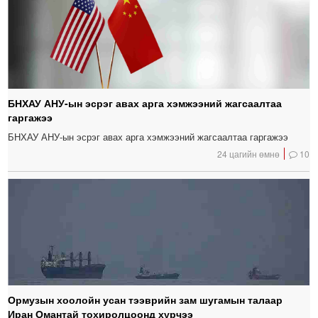
БНХАУ АНУ-ын эсрэг авах арга хэмжээний жагсаалтаа
гаргажээ
БНХАУ АНУ-ын эсрэг авах арга хэмжээний жагсаалтаа гаргажээ
24 цагийн өмнө
10
Ормузын хоолойн усан тээврийн зам шугамын талаар
Иран Омантай тохиролцоонд хүрчээ