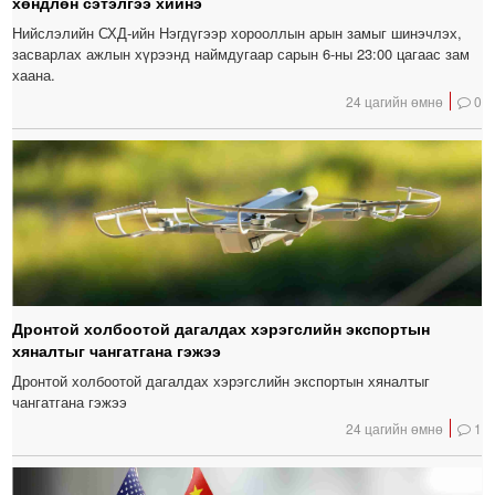
хөндлөн сэтэлгээ хийнэ
Нийслэлийн СХД-ийн Нэгдүгээр хорооллын арын замыг шинэчлэх,
засварлах ажлын хүрээнд наймдугаар сарын 6-ны 23:00 цагаас зам
хаана.
24 цагийн өмнө
0
Дронтой холбоотой дагалдах хэрэгслийн экспортын
хяналтыг чангатгана гэжээ
Дронтой холбоотой дагалдах хэрэгслийн экспортын хяналтыг
чангатгана гэжээ
24 цагийн өмнө
1