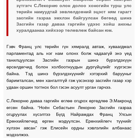
зүтгэгч С.Лекорню олон долоо хоногийн турш улс
төрийн намуудтай зөвлөлдсөний эцэст ням гарагт
засгийн газраа эмхлэн байгуулсан бөгөөд шинэ
Засгийн газар даваа гаргийн үдээс хойш анхны
хуралдаанаа хийхээр төлөвлөж байсан юм.
Гэвч Франц улс төрийн гүн хямралд автаж, хуваагдмал
парламентад аль нэг нам олонх болж чадаагүй энэ үед
танилцуулсан Засгийн газрын шинэ бүрэлдэхүүн
өрсөлдөгчид болон холбоотнуудын дургүйцлийг хүргэсэн
байна. Тэд шинэ бүрэлдэхүүнийг хэтэрхий барууныг
баримталсан, мөн хангалтгүй гэж үзсэнээр засгийн газар хэр
удаан оршин тогтнох бол гэсэн асуулт урган гарчээ.
С.Лекорню даваа гаргийн өглөө огцрох өргөдлөө Э.Макронд
өгсөн байна. “Ноён Себастьен Лекорню Засгийн газраа
огцруулах хүсэлтээ Бүгд Найрамдах Франц Улсын
Ерөнхийлөгчид өргөн мэдүүлсэн. Ерөнхийлөгч түүнийг
хүлээн авсан” гэж Елисейн ордны хэвлэлийн албанаас
мэдээлжээ.