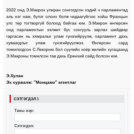
2022 онд Э.Макрон улиран сонгогдсон хэдий ч парламентад
аль нэг нам, бүлэг олонх болж чадаагүйгээс хойш Францын
улс төр тогтворгүй болоод байгаа юм. Э.Макрон өнгөрсөн
онд парламентын ээлжит бус сонгууль зарлах шийдвэр
гаргасан нь хямралыг улам гүнзгийрүүлж, парламент дахь
хуваагдлыг улам гүнзгийрүүлжээ. Өнгөрсөн сард
томилогдсон С.Лекорню бол сүүлийн хоёр жилийн хугацаанд
Э.Макроны томилсон тав дахь Ерөнхий сайд болсон юм.
Э.Хулан
Эх сурвалж: "Монцамэ" агентлаг
СЭТГЭГДЭЛ
3
Таны нэр:
Сэтгэгдэл: