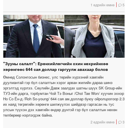
1 өдрийн өмнө
5
"Зууны салалт": Ерөнхийлөгчийн охин нөхрийнхөө
хөрөнгөөс 644 сая доллар гаргуулж авахаар болов
Өмнөд Солонгосын бизнес, улс төрийн хүрээний хамгийн
дуулиантай гэр бүл салалтын хэрэг арван жилийн дараа шинэ
эргэлтэд хүрлээ. Сөүлийн Давж заалдах шатны шүүх SK Group-ийн
ТУЗ-ийн дарга, тэрбумтан Чой Тэ Воныг /Choi Tae Won/ хуучин эхнэр
Но Со Ён-д /Roh So-young/ 644 сая ам.доллар буюу ойролцоогоор 2.3
их наяд төгрөгийн хөрөнгө шилжүүлэх шийдвэр гаргасан нь тус
улсын түүхэн дэх хамгийн өндөр дүнтэй гэр бүл салалтын нөхөн
төлбөрөөр нэрлэгдэж байна.
2 өдрийн өмнө
3