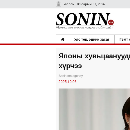
Баасан - 08 сарын 07, 2026
Улс төр, эдийн засаг
Гэмт 
Японы хувьцаанууды
хүрчээ
Sonin.mn agency
2025.10.06