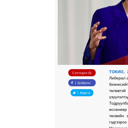
ТОКИО, 
Сэтгэгдэл (0)
Либерал 
Шэйрлэх
бизнесий
төлөвтэ
Жиргэх
үзүүлэлтэ
Тодруулб
өссөнөөр 
төсвийн 
гэдгээрээ