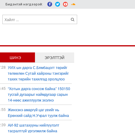
Бидэнтэй нэгдээрэй:
ШИНЭ
ЭРЭЛТТЭЙ
7:28
УИХ-ын дарга С.Бямбацогт төрийг
төлөөлөн Сутай хайрхны тэнгэрийг
тахих төрийн тахилгад оролцлоо
5:45
“Хотын дарга сонсож байна” 150150
тусгай дугаарыг наймдугаар сарын
14-нөөс ажиллуулж эхэлнэ
4:55
Жинхэнэ амаргүй цаг үеийг нь
Ерөнхий сайд Н.Учрал туулж байна
2:39
АИ-92 шатахууны нийлүүлэлт
тасралтгүй үргэлжилж байна