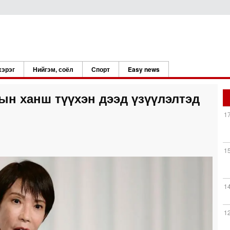
хэрэг
Нийгэм, соёл
Спорт
Easy news
н ханш түүхэн дээд үзүүлэлтэд
1
1
1
1