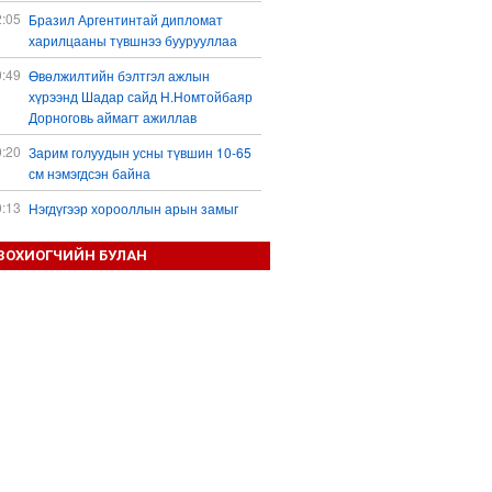
2:05
Бразил Аргентинтай дипломат
харилцааны түвшнээ буурууллаа
0:49
Өвөлжилтийн бэлтгэл ажлын
хүрээнд Шадар сайд Н.Номтойбаяр
Дорноговь аймагт ажиллав
0:20
Зарим голуудын усны түвшин 10-65
см нэмэгдсэн байна
0:13
Нэгдүгээр хорооллын арын замыг
наймдугаар сарын 6-ны 23:00 цагаас
түр хааж, борооны ус зайлуулах
ЗОХИОГЧИЙН БУЛАН
шугамын хөндлөн сэтэлгээ хийнэ
9:59
Дронтой холбоотой дагалдах
хэрэгслийн экспортын хяналтыг
чангатгана гэжээ
9:57
Тажикстаны гадаад өрийн өнөөгийн
байдал
9:50
БНХАУ АНУ-ын эсрэг авах арга
хэмжээний жагсаалтаа гаргажээ