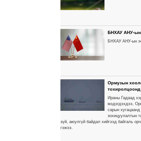
БНХАУ АНУ-ын 
БНХАУ АНУ-ын эс
Ормузын хооло
тохиролцоонд
Ираны Гадаад хэ
мэдэгдэхдээ, Ор
сарын хугацаанд
зохицуулалтын т
зүй, аюулгүй байдал хийгээд байгаль ор
гэжээ.