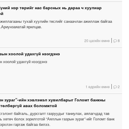
Хүний нэр төрийг нас барсных нь дараа ч хуулиар
ой
жиллагааны тухай хуулийн төслийг санаачлан ажиллаж байгаа
.Ариунзаяатай ярилцав.
20 цагийн өмнө
8
зын хоолой удахгүй нээгдэнэ
н хоолой удахгүй нээгдэнэ
1 өдрийн өмнө
2
н зураг”-ийн хэвлэмэл хувилбарыг Голомт банкны
 төлбөргүй авах боломжтой
гэлэнт байгаль, дурсгалт газруудыг таниулах, аялагчдад тав
ь хөтөч болох зорилготой “Аяллын газрын зураг”-ийг Голомт банк
эрхлэн гаргаж байгаа билээ.