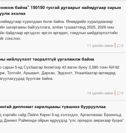
сонсож байна” 150150 тусгай дугаарыг наймдугаар сарын
уулж эхэлнэ
наймдугаар хуралдаан болж байна. Өнөөдрийн хуралдаанаар
йн захиргааны байгууллага, албан тушаалтанд 2025, 2026 оны
ийн байдлаар иргэдээс ирсэн өргөдөл, гомдлын шийдвэрлэлтийн
йг сонслоо.
11 цагийн өмнө
0
ны нийлүүлэлт тасралтгүй үргэлжилж байна
р сарын 5-нд Сүхбаатар боомтоор 43 вагон буюу 2,580 тонн АИ-92
рж, Толгойт, Аршаант, Дархан, Эрдэнэт, Улаанбаатар өртөөдөд
 агуулахуудад буулгаж байна.
14 цагийн өмнө
0
интай дипломат харилцааны түвшнээ буурууллаа
д хэргийн сайд Пабло Кирно 5-нд хэлэхдээ, Аргентинаас Бразильд
йд Даниел Раймонди ойрын өдрүүдэд “улс орондоо амрахаар буцна”