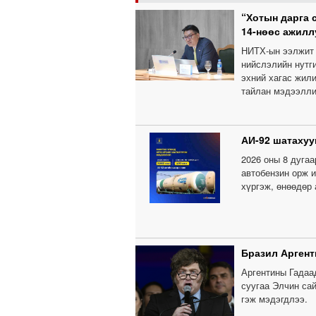
“Хотын дарга 
14-нөөс ажилл
НИТХ-ын ээлжит 
нийслэлийн нутги
эхний хагас жил
тайлан мэдээлли
АИ-92 шатахуу
2026 оны 8 дугаа
автобензин орж и
хүргэж, өнөөдөр
Бразил Аргент
Аргентины Гадаа
суугаа Элчин са
гэж мэдэгдлээ.