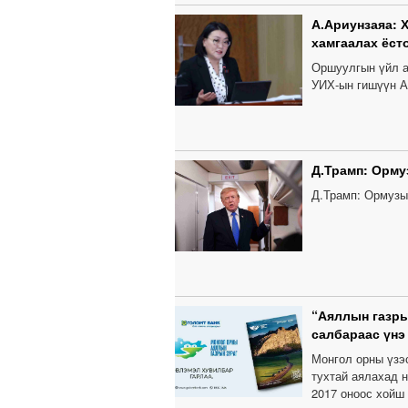
А.Ариунзаяа: 
хамгаалах ёст
Оршуулгын үйл а
УИХ-ын гишүүн А
Д.Трамп: Орму
Д.Трамп: Ормузы
“Аяллын газры
салбараас үнэ
Монгол орны үзэс
тухтай аялахад н
2017 оноос хойш 