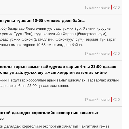
15 цагийн өмнө
0
н усны түвшин 10-65 см нэмэгдсэн байна
8.05) байдлаар Хөвсгөлийн уулсаас усжих Үүр, Хэнтий нурууны
 усжих Туул (Лүн), зүүн хажуугийн Хэрлэн (Өндөрхаан сум),
раас усжих Орхон (Бат-Өлзий, Орхонтуул сум), өврийн Түй зэрэг
үвшин өмнөх өдрөөс 10-65 см нэмэгдсэн байна.
17 цагийн өмнө
0
ооллын арын замыг наймдугаар сарын 6-ны 23:00 цагаас
ооны ус зайлуулах шугамын хөндлөн сэтэлгээ хийнэ
ийн Нэгдүгээр хорооллын арын замыг шинэчлэх, засварлах ажлын
ар сарын 6-ны 23:00 цагаас зам хаана.
17 цагийн өмнө
0
отой дагалдах хэрэгслийн экспортын хяналтыг
ээ
ой дагалдах хэрэгслийн экспортын хяналтыг чангатгана гэжээ