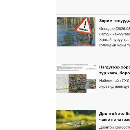
Зарим голууды
Өнөөдөр (2026.0
баруун хажуугаас
Хангай нурууны а
голуудын усны т
Нэгдүгээр хор
түр хааж, бор
Нийслэлийн СХД-
хүрээнд наймдуга
Дронтой холбо
чангатгана гэж
Дронтой холбоот