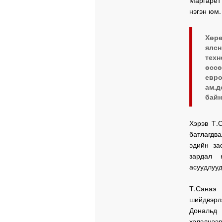
Маргарет
нэгэн юм.
Хөр
ялс
техн
өссө
евр
ам.д
байн
Хэрэв Т.
батлагдва
эдийн за
зардал 
асуудлууд
Т.Санаэ
шийдвэрл
Дональд 
хэлэлцээр