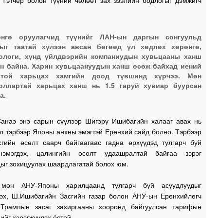
 Тэтчер болон түүний чөлөөт зах зээлийн бодлогыг дэмжигч
0
өнгө оруулагчид түүнийг ЛАН-ын даргын сонгуульд
0
ныг таатай хүлээн авсан бөгөөд үл хөдлөх хөрөнгө,
ологи, хүнд үйлдвэрийн компаниудын хувьцааны ханш
н байна. Харин хувьцаануудын ханш өсөж байхад иений
отой харьцах хамгийн доод түвшинд хүрчээ. Мөн
0
оллартай харьцах ханш нь 1.5 гаруй хувиар буурсан
а.
0
Санаэ энэ сарын сүүлээр Шигэрү Ишибагийн халааг авах нь
л тэрбээр Японы анхны эмэгтэй Ерөнхий сайд болно. Тэрбээр
0
сгийн өсөлт саарч байгаагаас гадна өрхүүдэд тулгарч буй
нэмэгдэх, цалингийн өсөлт удаашралтай байгаа зэрэг
ыг зохицуулах шаардлагатай болох юм.
2
 мөн АНУ-Японы харилцаанд тулгарч буй асуудлуудыг
эх, Ш.Ишибагийн Засгийн газар болон АНУ-ын Ерөнхийлөгч
2
Трампын засаг захиргааны хооронд байгуулсан тарифын
ийг хэрэгжүүлэх ёстой.