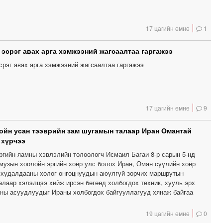
17 цагийн өмнө
1
эсрэг авах арга хэмжээний жагсаалтаа гаргажээ
рэг авах арга хэмжээний жагсаалтаа гаргажээ
17 цагийн өмнө
9
йн усан тээврийн зам шугамын талаар Иран Омантай
 хүрчээ
ргийн яамны хэвлэлийн төлөөлөгч Исмаил Багаи 8-р сарын 5-нд
музын хоолойн эргийн хоёр улс болох Иран, Оман сүүлийн хоёр
 худалдааны хөлөг онгоцнуудын аюулгүй зорчих маршрутын
алаар хэлэлцээ хийж ирсэн бөгөөд холбогдох техник, хууль эрх
чны асуудлуудыг Ираны холбогдох байгууллагууд хянаж байгаа
19 цагийн өмнө
0