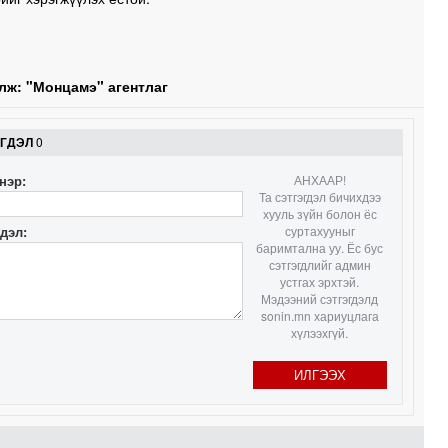
1
лж: "Монцамэ" агентлаг
1
ЭГДЭЛ
0
нэр:
АНХААР!
Та сэтгэгдэл бичихдээ
хууль зүйн болон ёс
гдэл:
суртахууныг
баримтална уу. Ёс бус
сэтгэгдлийг админ
устгах эрхтэй.
Мэдээний сэтгэгдэлд
sonin.mn хариуцлага
хүлээхгүй.
ИЛГЭЭХ