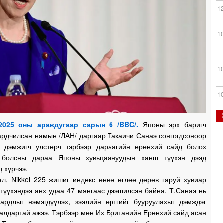
1
1
1
1
2025 оны аравдугаар сарын 6 /BBC/.
Японы эрх баригч
ардчилсан намын /ЛАН/ даргаар Такаичи Санаэ сонгогдсоноор
0
г дэмжигч улстөрч тэрбээр дараагийн ерөнхий сайд болох
й болсны дараа Японы хувьцаануудын ханш түүхэн дээд
д хүрчээ.
0
ал, Nikkei 225 жишиг индекс өнөө өглөө дөрөв гаруй хувиар
түүхэндээ анх удаа 47 мянгаас дээшилсэн байна. Т.Санаэ нь
0
зардлыг нэмэгдүүлэх, зээлийн өртгийг бууруулахыг дэмждэг
 алдартай ажээ. Тэрбээр мөн Их Британийн Ерөнхий сайд асан