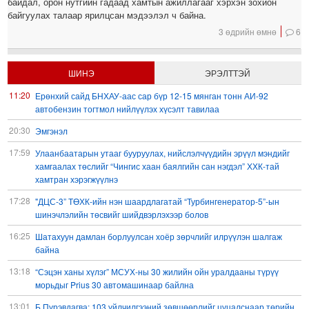
байдал, орон нутгийн гадаад хамтын ажиллагааг хэрхэн зохион
байгуулах талаар ярилцсан мэдээлэл ч байна.
3 өдрийн өмнө
6
ШИНЭ
ЭРЭЛТТЭЙ
11:20
Ерөнхий сайд БНХАУ-аас сар бүр 12-15 мянган тонн АИ-92
автобензин тогтмол нийлүүлэх хүсэлт тавилаа
20:30
Эмгэнэл
17:59
Улаанбаатарын утааг бууруулах, нийслэлчүүдийн эрүүл мэндийг
хамгаалах төслийг “Чингис хаан баялгийн сан нэгдэл” ХХК-тай
хамтран хэрэгжүүлнэ
17:28
"ДЦС-3” ТӨХК-ийн нэн шаардлагатай “Турбингенератор-5”-ын
шинэчлэлийн төсвийг шийдвэрлэхээр болов
16:25
Шатахуун дамлан борлуулсан хоёр зөрчлийг илрүүлэн шалгаж
байна
13:18
“Сэцэн ханы хүлэг” МСУХ-ны 30 жилийн ойн уралдааны түрүү
морьдыг Prius 30 автомашинаар байлна
13:01
Б.Пүрэвдагва: 103 үйлчилгээний зөвшөөрлийг цуцалснаар төрийн