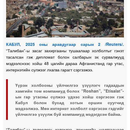
КАБУЛ, 2025 оны аравдугаар сарын 2 /Reuters/.
“Талибан”-ы засаг захиргааны тушаалаар холболтыг гэнэт
тасалсан гэж дипломат болон салбарын эх сурвалжууд
мэдээлснээс хойш 48 цагийн дараа Афганистанд гар утас,
интернэтийн сүлжээг лхагва гарагт сэргээжээ.
Үүрэн холбооны үйлчилгээ үзүүлэгч гадаадын
хамгийн том компаниуд болох “Roshan”, “Etisalat”-
ын гар утасны сүлжээ үдээс хойш сэргэсэн гэж
Кабул болон бусад хотын оршин суугчид
мэдээлжээ. Мөн интернэт холболт сэргэсэн гэдгийг
үйлчилгээ үзүүлж буй компаниуд мэдэгдсэн байна.
“Талибан”-ы төлөөлөгч хэлэхдээ, техникийн шалтгаанаар