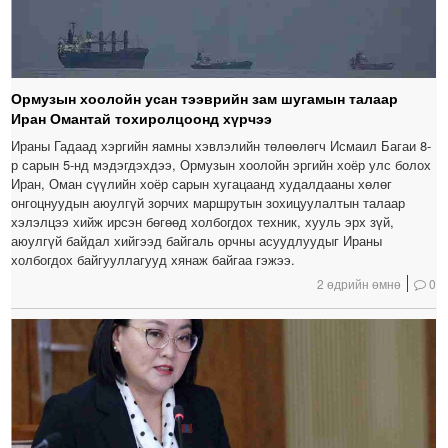
Ормузын хоолойн усан тээврийн зам шугамын талаар
Иран Омантай тохиролцоонд хүрчээ
Ираны Гадаад хэргийн яамны хэвлэлийн төлөөлөгч Исмаил Багаи 8-
р сарын 5-нд мэдэгдэхдээ, Ормузын хоолойн эргийн хоёр улс болох
Иран, Оман сүүлийн хоёр сарын хугацаанд худалдааны хөлөг
онгоцнуудын аюулгүй зорчих маршрутын зохицуулалтын талаар
хэлэлцээ хийж ирсэн бөгөөд холбогдох техник, хууль эрх зүй,
аюулгүй байдал хийгээд байгаль орчны асуудлуудыг Ираны
холбогдох байгууллагууд хянаж байгаа гэжээ.
2 өдрийн өмнө
0