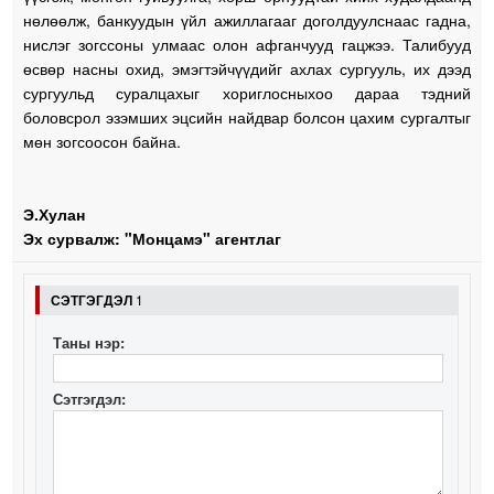
нөлөөлж, банкуудын үйл ажиллагааг доголдуулснаас гадна,
нислэг зогссоны улмаас олон афганчууд гацжээ. Талибууд
өсвөр насны охид, эмэгтэйчүүдийг ахлах сургууль, их дээд
сургуульд суралцахыг хориглосныхоо дараа тэдний
боловсрол эзэмших эцсийн найдвар болсон цахим сургалтыг
мөн зогсоосон байна.
Э.Хулан
Эх сурвалж: "Монцамэ" агентлаг
СЭТГЭГДЭЛ
1
Таны нэр:
Сэтгэгдэл: