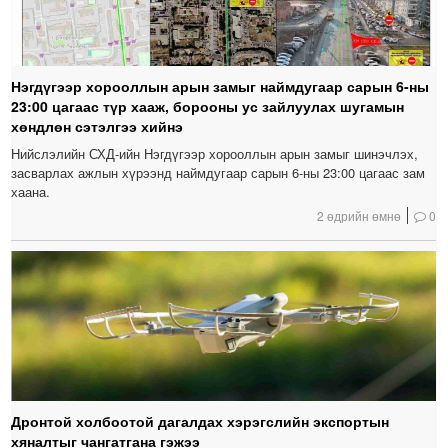
Нэгдүгээр хорооллын арын замыг наймдугаар сарын 6-ны
23:00 цагаас түр хааж, борооны ус зайлуулах шугамын
хөндлөн сэтэлгээ хийнэ
Нийслэлийн СХД-ийн Нэгдүгээр хорооллын арын замыг шинэчлэх,
засварлах ажлын хүрээнд наймдугаар сарын 6-ны 23:00 цагаас зам
хаана.
2 өдрийн өмнө
0
Дронтой холбоотой дагалдах хэрэгслийн экспортын
хяналтыг чангатгана гэжээ