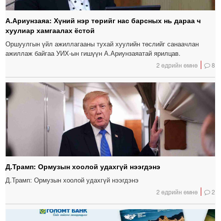
А.Ариунзаяа: Хүний нэр төрийг нас барсных нь дараа ч
хуулиар хамгаалах ёстой
Оршуулгын үйл ажиллагааны тухай хуулийн төслийг санаачлан
ажиллаж байгаа УИХ-ын гишүүн А.Ариунзаяатай ярилцав.
2 өдрийн өмнө
8
Д.Трамп: Ормузын хоолой удахгүй нээгдэнэ
Д.Трамп: Ормузын хоолой удахгүй нээгдэнэ
2 өдрийн өмнө
2