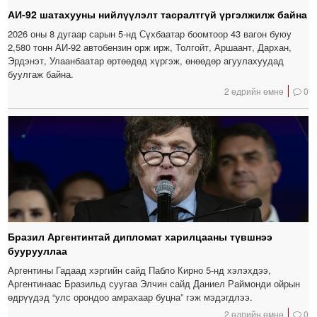
АИ-92 шатахууны нийлүүлэлт тасралтгүй үргэлжилж байна
2026 оны 8 дугаар сарын 5-нд Сүхбаатар боомтоор 43 вагон буюу
2,580 тонн АИ-92 автобензин орж ирж, Толгойт, Аршаант, Дархан,
Эрдэнэт, Улаанбаатар өртөөдөд хүргэж, өнөөдөр агуулахуудад
буулгаж байна.
2 өдрийн өмнө
0
Бразил Аргентинтай дипломат харилцааны түвшнээ
буурууллаа
Аргентины Гадаад хэргийн сайд Пабло Кирно 5-нд хэлэхдээ,
Аргентинаас Бразильд суугаа Элчин сайд Даниел Раймонди ойрын
өдрүүдэд “улс орондоо амрахаар буцна” гэж мэдэгдлээ.
2 өдрийн өмнө
0