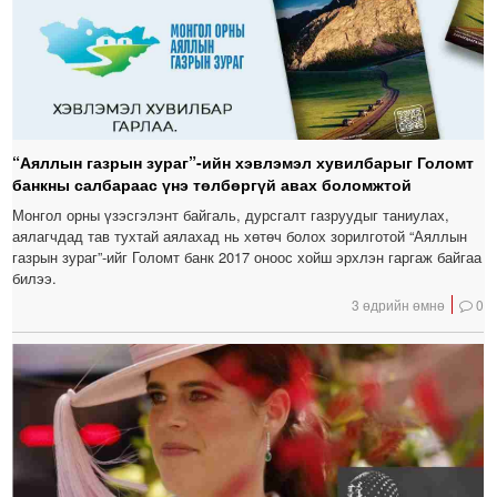
“Аяллын газрын зураг”-ийн хэвлэмэл хувилбарыг Голомт
банкны салбараас үнэ төлбөргүй авах боломжтой
Монгол орны үзэсгэлэнт байгаль, дурсгалт газруудыг таниулах,
аялагчдад тав тухтай аялахад нь хөтөч болох зорилготой “Аяллын
газрын зураг”-ийг Голомт банк 2017 оноос хойш эрхлэн гаргаж байгаа
билээ.
3 өдрийн өмнө
0