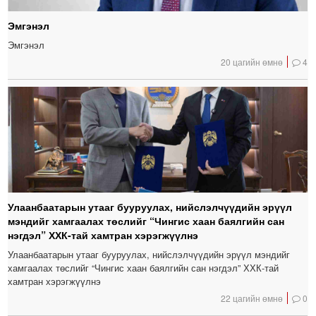
Эмгэнэл
Эмгэнэл
20 цагийн өмнө
4
Улаанбаатарын утааг бууруулах, нийслэлчүүдийн эрүүл
мэндийг хамгаалах төслийг “Чингис хаан баялгийн сан
нэгдэл” ХХК-тай хамтран хэрэгжүүлнэ
Улаанбаатарын утааг бууруулах, нийслэлчүүдийн эрүүл мэндийг
хамгаалах төслийг “Чингис хаан баялгийн сан нэгдэл” ХХК-тай
хамтран хэрэгжүүлнэ
22 цагийн өмнө
0