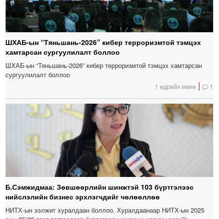
ШХАБ-ын “Тяньшань-2026” кибер терроризмтой тэмцэх
хамтарсан сургуулилалт боллоо
ШХАБ-ын “Тяньшань-2026” кибер терроризмтой тэмцэх хамтарсан
сургуулилалт боллоо
1 өдрийн өмнө
1
Б.Сэмжидмаа: Зөвшөөрлийн шинжтэй 103 бүртгэлээс
нийслэлийн бизнес эрхлэгчдийг чөлөөллөө
НИТХ-ын ээлжит хуралдаан боллоо. Хуралдаанаар НИТХ-ын 2025