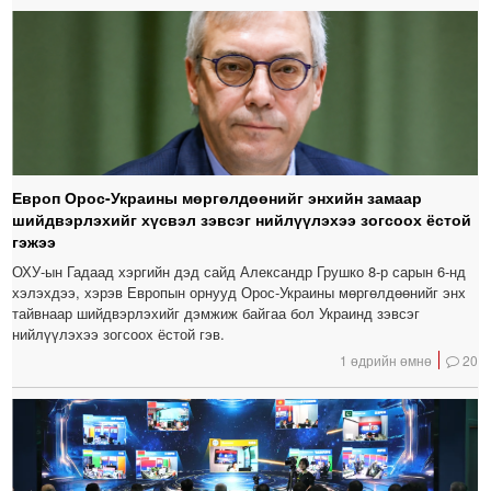
Европ Орос-Украины мөргөлдөөнийг энхийн замаар
шийдвэрлэхийг хүсвэл зэвсэг нийлүүлэхээ зогсоох ёстой
гэжээ
ОХУ-ын Гадаад хэргийн дэд сайд Александр Грушко 8-р сарын 6-нд
хэлэхдээ, хэрэв Европын орнууд Орос-Украины мөргөлдөөнийг энх
тайвнаар шийдвэрлэхийг дэмжиж байгаа бол Украинд зэвсэг
нийлүүлэхээ зогсоох ёстой гэв.
1 өдрийн өмнө
20