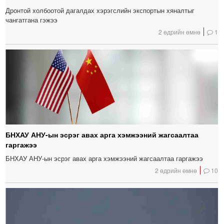
Дронтой холбоотой дагалдах хэрэгслийн экспортын хяналтыг
чангатгана гэжээ
2 өдрийн өмнө
1
БНХАУ АНУ-ын эсрэг авах арга хэмжээний жагсаалтаа
гаргажээ
БНХАУ АНУ-ын эсрэг авах арга хэмжээний жагсаалтаа гаргажээ
2 өдрийн өмнө
10