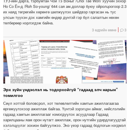
ТУЗ-ийн дарга, тэрбумтан Чой Тэ Воныг /Choi Tae Won/ хуучин эхнэр
Но Со Ён-д /Roh So-young/ 644 сая ам.доллар буюу ойролцоогоор 2.3
их наяд төгрөгийн хөрөнгө шилжүүлэх шийдвэр гаргасан нь тус
улсын түүхэн дэх хамгийн өндөр дүнтэй гэр бүл салалтын нөхөн
төлбөрөөр нэрлэгдэж байна.
3 өдрийн өмнө
3
Эрх зүйн үндэслэл нь тодорхойгүй “гадаад элч нарын”
томилгоо
Сөүл хоттой боловсрол, хот төлөвлөлтийн хамтын ажиллагаагаа
өргөжүүлэхээр ажиллаж байгаа. Үүнтэй зэрэгцэн аймаг, нийслэлийн
гадаад хамтын ажиллагааг нэмэгдүүлэх асуудлаар Гадаад
харилцааны яам орон нутагт ажиллаж, орон нутгийн удирдлагуудтай
хэлэлцүүлэг зохион байгуулжээ. Энэ үеэр гадаад бодлогын нэгдмэл