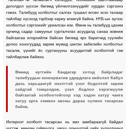
доголдол үүссэн бөгөөд үйлчилгээнүүдийг хурдан сэргээнэ
гэжээ. Талибууд холболтыг салгах тушаал өгсөн эсэх талаар
тайлбар хүсэхэд тэрбээр хариу өгөөгүй байна. НҮБ-ын зүгээс
холболтыг сэргээхийг уриалсан юм. Өмнө нь талибууд цахим
орчинд садар самууныг сурталчлах асуудалд санаа зовниж
байгаагаа илэрхийлж байсан бөгөөд эрх баригчид сүүлийн
долоо хоногуудад зарим мужид шилэн кабелийн холболтыг
тасалж, үүнийг ёс суртахууны асуудалтай холбоотой гэж
тайлбарлаж байжээ.
Өмнөд нутгийн Кандагар хотод байрладаг
талибуудын консерватив удирдлага нийслэл Кабул
дахь харьцангуй нээлттэй үзэл бодолтой зарим
сайдтай тэмцэлдэж, үзэл бодлоо хэрэгжүүлж
байгаатай холбоотойгоор хэд хэдэн хатуу чанга
хатуу арга хэмжээ авсны дараа сүлжээ тасарсан
байна.
Интернэт холболт тасарсан нь эмх замбараагүй байдал
үүсгэж, мөнгөн гуйвуулга, хөрш орнуудтай хийх худалдаанд