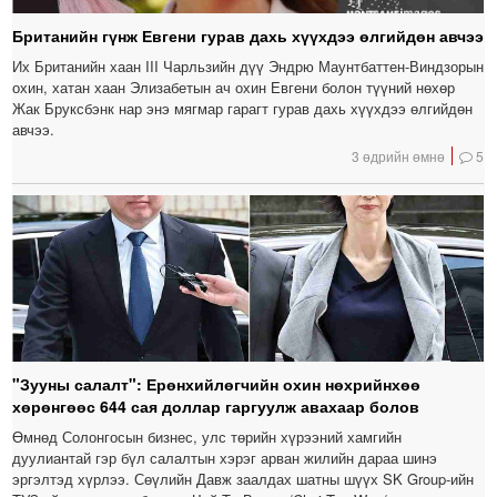
Британийн гүнж Евгени гурав дахь хүүхдээ өлгийдөн авчээ
Их Британийн хаан III Чарльзийн дүү Эндрю Маунтбаттен-Виндзорын
охин, хатан хаан Элизабетын ач охин Евгени болон түүний нөхөр
Жак Бруксбэнк нар энэ мягмар гарагт гурав дахь хүүхдээ өлгийдөн
авчээ.
3 өдрийн өмнө
5
"Зууны салалт": Ерөнхийлөгчийн охин нөхрийнхөө
хөрөнгөөс 644 сая доллар гаргуулж авахаар болов
Өмнөд Солонгосын бизнес, улс төрийн хүрээний хамгийн
дуулиантай гэр бүл салалтын хэрэг арван жилийн дараа шинэ
эргэлтэд хүрлээ. Сөүлийн Давж заалдах шатны шүүх SK Group-ийн