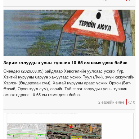
Зарим голуудын усны түвшин 10-65 см нэмэгдсэн байна
Өнөөдөр (2026.08.05) байдлаар Хөвсгөлийн уулсаас усжих Үүр,
Хэнтий нурууны баруун хажуугаас усжих Туул (Лүн), зүүн хажуугийн
Хэрлэн (Өндөрхаан сум), Хангай нурууны араас усжих Орхон (Бат-
Өлзий, Орхонтуул сум), өврийн Түй зэрэг голуудын усны түвшин
өмнөх өдрөөс 10-65 см нэмэгдсэн байна.
2 өдрийн өмнө
0