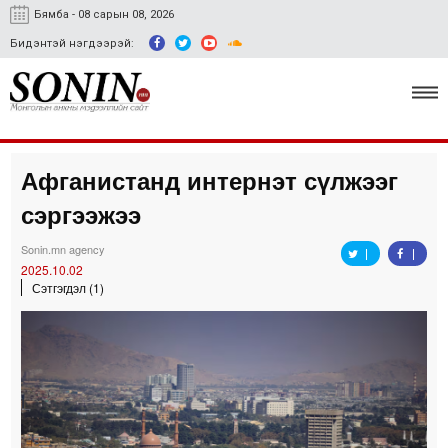
Бямба - 08 сарын 08, 2026
Бидэнтэй нэгдээрэй:
Афганистанд интернэт сүлжээг
Улс төр, эдийн засаг
сэргээжээ
Гэмт хэрэг
Sonin.mn agency
Нийгэм, соёл
2025.10.02
Сэтгэгдэл (1)
Спорт
Easy news