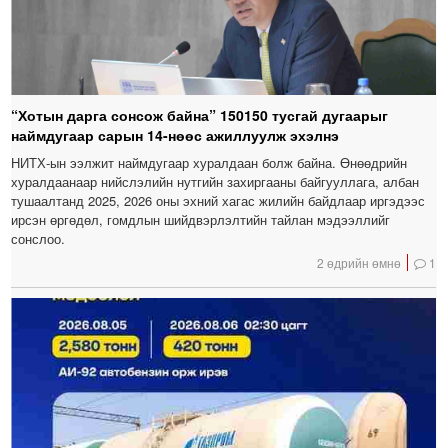
“Хотын дарга сонсож байна” 150150 тусгай дугаарыг
наймдугаар сарын 14-нөөс ажиллуулж эхэлнэ
НИТХ-ын ээлжит наймдугаар хуралдаан болж байна. Өнөөдрийн
хуралдаанаар нийслэлийн нутгийн захиргааны байгууллага, албан
тушаалтанд 2025, 2026 оны эхний хагас жилийн байдлаар иргэдээс
ирсэн өргөдөл, гомдлын шийдвэрлэлтийн тайлан мэдээллийг
сонслоо.
2 өдрийн өмнө
1