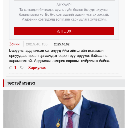
АНХААР!
Та сэтгэгдэл бичихдээ хууль зүйн болон ёс суртахууныг
баримтална уу. Ёс бус сэтгэгдлийг админ устгах эрхтэй.
Мэдээний сэтгэгдэлд sonin.mn хариуцлага хүлээхгүй.
ИЛГЭЭХ
Зочин
202.9.46.135
2025.10.02
Барууны ардчилсан сатанууд ййм аймшгийн исламын
орнуудаас ирсэн цагаачдыг европ руу оруулж байгаа нь
харамсалтай. Ардчилал америк европыг сүйрүүлж байна.
1
Хариулах
ТӨСТЭЙ МЭДЭЭ