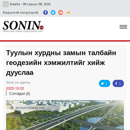
Бямба - 08 сарын 08, 2026
Бидэнтэй нэгдээрэй:
Туулын хурдны замын талбайн
Улс төр, эдийн засаг
геодезийн хэмжилтийг хийж
Гэмт хэрэг
дууслаа
Нийгэм, соёл
Sonin.mn agency
2025.10.02
Спорт
Сэтгэгдэл (2)
Easy news