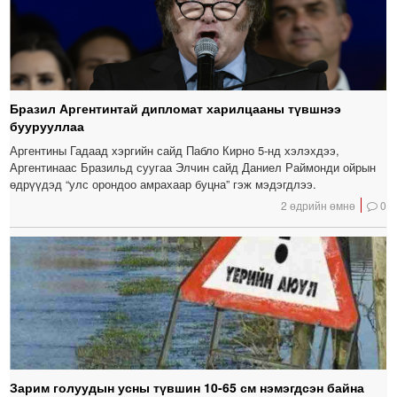
Бразил Аргентинтай дипломат харилцааны түвшнээ
буурууллаа
Аргентины Гадаад хэргийн сайд Пабло Кирно 5-нд хэлэхдээ,
Аргентинаас Бразильд суугаа Элчин сайд Даниел Раймонди ойрын
өдрүүдэд “улс орондоо амрахаар буцна” гэж мэдэгдлээ.
2 өдрийн өмнө
0
Зарим голуудын усны түвшин 10-65 см нэмэгдсэн байна