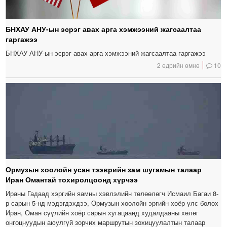
БНХАУ АНУ-ын эсрэг авах арга хэмжээний жагсаалтаа
гаргажээ
БНХАУ АНУ-ын эсрэг авах арга хэмжээний жагсаалтаа гаргажээ
2 өдрийн өмнө
10
Ормузын хоолойн усан тээврийн зам шугамын талаар
Иран Омантай тохиролцоонд хүрчээ
Ираны Гадаад хэргийн яамны хэвлэлийн төлөөлөгч Исмаил Багаи 8-
р сарын 5-нд мэдэгдэхдээ, Ормузын хоолойн эргийн хоёр улс болох
Иран, Оман сүүлийн хоёр сарын хугацаанд худалдааны хөлөг
онгоцнуудын аюулгүй зорчих маршрутын зохицуулалтын талаар