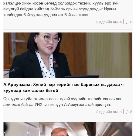
хэлэлцээ хийж ирсэн бөгөөд холбогдох техник, хууль эрх зүй,
аюулгүй байдал хийгээд байгаль орчны асуудлуудыг Ираны
холбогдох байгууллагууд хянаж байгаа гэжээ.
2 өдрийн өмнө
0
А.Ариунзаяа: Хүний нэр төрийг нас барсных нь дараа ч
хуулиар хамгаалах ёстой
Оршуулгын үйл ажиллагааны тухай хуулийн төслийг санаачлан
ажиллаж байгаа УИХ-ын гишүүн А.Ариунзаяатай ярилцав.
2 өдрийн өмнө
8