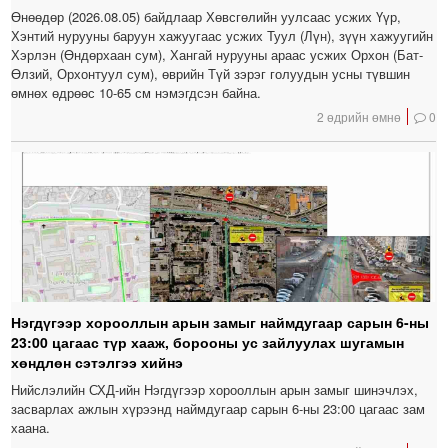
Өнөөдөр (2026.08.05) байдлаар Хөвсгөлийн уулсаас усжих Үүр,
Хэнтий нурууны баруун хажуугаас усжих Туул (Лүн), зүүн хажуугийн
Хэрлэн (Өндөрхаан сум), Хангай нурууны араас усжих Орхон (Бат-
Өлзий, Орхонтуул сум), өврийн Түй зэрэг голуудын усны түвшин
өмнөх өдрөөс 10-65 см нэмэгдсэн байна.
2 өдрийн өмнө
0
Нэгдүгээр хорооллын арын замыг наймдугаар сарын 6-ны
23:00 цагаас түр хааж, борооны ус зайлуулах шугамын
хөндлөн сэтэлгээ хийнэ
Нийслэлийн СХД-ийн Нэгдүгээр хорооллын арын замыг шинэчлэх,
засварлах ажлын хүрээнд наймдугаар сарын 6-ны 23:00 цагаас зам
хаана.