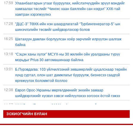
17:59
Улаанбаатарын утааг бууруулах, нийслэлчүүдийн эрүүл мэндийг
хамгаалах төслийг “Чингис хаан баялгийн сан нэгдэл” ХХК-тай
хамтран хэрэгжүүлнэ
17:28
"ДЦС-3” ТӨХК-ийн нэн шаардлагатай “Турбингенератор-5”-ын
шинэчлэлийн төсвийг шийдвэрлэхээр болов
16:25
Шатахуун дамлан борлуулсан хоёр зөрчлийг илрүүлэн шалгаж
байна
13:18
“Сэцэн ханы хүлэг” МСУХ-ны 30 жилийн ойн уралдааны түрүү
морьдыг Prius 30 автомашинаар байлна
13:01
Б.Пүрэвдагва: 103 үйлчилгээний зөвшөөрлийг цуцалснаар төрийн
хүнд суртал, олон шат дамжлагыг бууруулж, бизнесээ саадгүй
өргөжүүлэх боломжтой боллоо
12:38
Европ Орос-Украины мөргөлдөөнийг энхийн замаар
шийдвэрлэхийг хүсвэл зэвсэг нийлүүлэхээ зогсоох ёстой гэжээ
11:57
ШХАБ-ын “Тяньшань-2026” кибер терроризмтой тэмцэх хамтарсан
сургуулилалт боллоо
ЗОХИОГЧИЙН БУЛАН
11:54
Д.Трамп: АНУ сум, зэвсгийн нөөцөө нэмэгдүүлэх шаардлагатай
11:11
Б.Хулан дэлхийн аварга боллоо