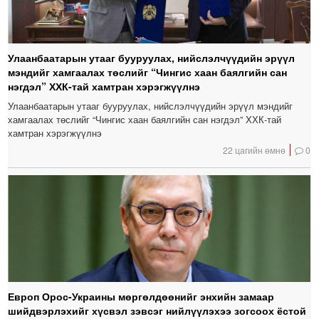
Улаанбаатарын утааг бууруулах, нийслэлчүүдийн эрүүл
мэндийг хамгаалах төслийг “Чингис хаан баялгийн сан
нэгдэл” ХХК-тай хамтран хэрэгжүүлнэ
Улаанбаатарын утааг бууруулах, нийслэлчүүдийн эрүүл мэндийг
хамгаалах төслийг “Чингис хаан баялгийн сан нэгдэл” ХХК-тай
хамтран хэрэгжүүлнэ
22 цагийн өмнө
0
Европ Орос-Украины мөргөлдөөнийг энхийн замаар
шийдвэрлэхийг хүсвэл зэвсэг нийлүүлэхээ зогсоох ёстой