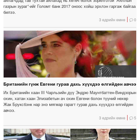
аялагчдад тав тухтай аялахад нь хөтөч болох зорилготой “Аяллын
газрын зураг”-ийг Голомт банк 2017 оноос хойш эрхлэн гаргаж байгаа
билээ.
3 өдрийн өмнө
0
Британийн гүнж Евгени гурав дахь хүүхдээ өлгийдөн авчээ
Их Британийн хаан III Чарльзийн дүү Эндрю Маунтбаттен-Виндзорын
охин, хатан хаан Элизабетын ач охин Евгени болон түүний нөхөр
Жак Бруксбэнк нар энэ мягмар гарагт гурав дахь хүүхдээ өлгийдөн
авчээ.
3 өдрийн өмнө
5