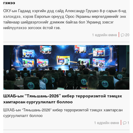
гэжээ
ОХУ-ын Гадаад хэргийн дэд сайд Александр Грушко 8-р сарын 6-нд
хэлэхдээ, хэрэв Европын орнууд Орос-Украины мөргөлдөөнийг энх
тайвнаар шийдвэрлэхийг дэмжиж байгаа бол Украинд зэвсэг
нийлүүлэхээ зогсоох ёстой гэв.
1 өдрийн өмнө
20
ШХАБ-ын “Тяньшань-2026” кибер терроризмтой тэмцэх
хамтарсан сургуулилалт боллоо
ШХАБ-ын “Тяньшань-2026” кибер терроризмтой тэмцэх хамтарсан
сургуулилалт боллоо
1 өдрийн өмнө
1