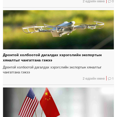
2 өдрийн өмнө
0
Дронтой холбоотой дагалдах хэрэгслийн экспортын
хяналтыг чангатгана гэжээ
Дронтой холбоотой дагалдах хэрэгслийн экспортын хяналтыг
чангатгана гэжээ
2 өдрийн өмнө
1