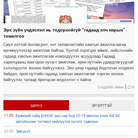
Эрх зүйн үндэслэл нь тодорхойгүй “гадаад элч нарын”
томилгоо
Сөүл хоттой боловсрол, хот төлөвлөлтийн хамтын ажиллагаагаа
өргөжүүлэхээр ажиллаж байгаа. Үүнтэй зэрэгцэн аймаг, нийслэлийн
гадаад хамтын ажиллагааг нэмэгдүүлэх асуудлаар Гадаад
харилцааны яам орон нутагт ажиллаж, орон нутгийн удирдлагуудтай
хэлэлцүүлэг зохион байгуулжээ. Энэ үеэр гадаад бодлогын нэгдмэл
байдал, орон нутгийн гадаад хамтын ажиллагааг хэрхэн зохион
байгуулах талаар ярилцсан мэдээлэл ч байна.
3 өдрийн өмнө
6
ШИНЭ
ЭРЭЛТТЭЙ
11:20
Ерөнхий сайд БНХАУ-аас сар бүр 12-15 мянган тонн АИ-92
автобензин тогтмол нийлүүлэх хүсэлт тавилаа
20:30
Эмгэнэл