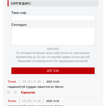
СЭТГЭГДЭЛ
2
Таны нэр:
Сэтгэгдэл:
АНХААР!
Та сэтгэгдэл бичихдээ хууль зүйн болон ёс суртахууныг
баримтална уу. Ёс бус сэтгэгдлийг админ устгах эрхтэй.
Мэдээний сэтгэгдэлд sonin.mn хариуцлага хүлээхгүй.
ИЛГЭЭХ
Зочин
122.201.31.86
2025.10.03
гацаачилгүй хурдан хиылгээсээ билээ
Хариулах
Зочин
122.201.31.86
2025.10.03
гацаачилгүй хурдан хиылгээсээ билээ