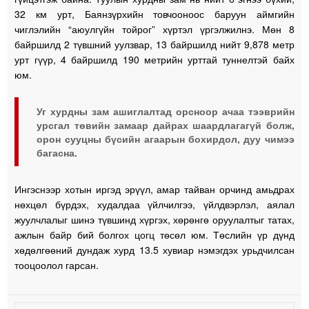
32 км урт, Баянзүрхийн товчооноос баруун аймгийн
чиглэлийн “аюулгүйн тойрог” хүртэл үргэлжилнэ. Мөн 8
байршилд 2 түвшний уулзвар, 13 байршилд нийт 9,878 метр
урт гүүр, 4 байршилд 190 метрийн урттай туннелтэй байх
юм.
Уг хурдны зам ашиглалтад орсноор ачаа тээврийн
урсгал төвийн замаар дайрах шаардлагагүй болж,
орон сууцны бүсийн агаарын бохирдол, дуу чимээ
багасна.
Ингэснээр хотын иргэд эрүүл, амар тайван орчинд амьдрах
нөхцөл бүрдэх, худалдаа үйлчилгээ, үйлдвэрлэл, аялал
жуулчлалыг шинэ түвшинд хүргэх, хөрөнгө оруулалтыг татах,
ажлын байр бий болгох цогц төсөл юм. Төслийн үр дүнд
хөдөлгөөний дундаж хурд 13.5 хувиар нэмэгдэх урьдчилсан
тооцоолол гарсан.