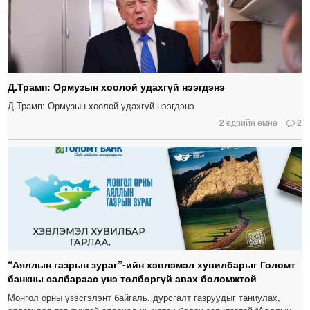
Д.Трамп: Ормузын хоолой удахгүй нээгдэнэ
Д.Трамп: Ормузын хоолой удахгүй нээгдэнэ
2 өдрийн өмнө
2
“Аяллын газрын зураг”-ийн хэвлэмэл хувилбарыг Голомт
банкны салбараас үнэ төлбөргүй авах боломжтой
Монгол орны үзэсгэлэнт байгаль, дурсгалт газруудыг таниулах,