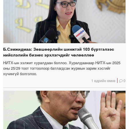
Б.Сэмжидмаа: Зөвшөөрлийн шинжтэй 103 бүртгэлээс
нийслэлийн бизнес эрхлэгчдийг чөлөөллөө
НИТХ-ын ээлжит хуралдаан боллоо. Хуралдаанаар НИТХ-ын 2025
оны 25/29 тоот тогтоолоор батлагдсан журмын зарим хэсгийг
хүчингүй болголоо.
1 өдрийн өмнө
0