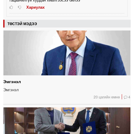
Хариулах
ТӨСТЭЙ МЭДЭЭ
Эмгэнэл
Эмгэнэл
20 цагийн өмнө
4