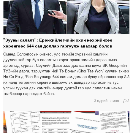
"Зууны салалт": Ерөнхийлөгчийн охин нөхрийнхөө
хөрөнгөөс 644 сая доллар гаргуулж авахаар болов
Өмнөд Солонгосын бизнес, улс төрийн хүрээний хамгийн
дуулиантай гэр бүл салалтын хэрэг арван жилийн дараа шинэ
эргэлтэд хүрлээ. Сөүлийн Давж заалдах шатны шүүх SK Group-ийн
ТУЗ-ийн дарга, тэрбумтан Чой Тэ Воныг /Choi Tae Won/ хуучин эхнэр
Но Со Ён-д /Roh So-young/ 644 сая ам.доллар буюу ойролцоогоор 2.3
их наяд төгрөгийн хөрөнгө шилжүүлэх шийдвэр гаргасан нь тус
улсын түүхэн дэх хамгийн өндөр дүнтэй гэр бүл салалтын нөхөн
төлбөрөөр нэрлэгдэж байна.
3 өдрийн өмнө
3