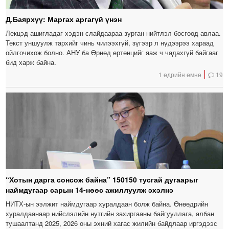
Д.Баярхүү: Маргах аргагүй үнэн
Лекцэд ашигладаг хэдэн слайдаараа зурган нийтлэл босгоод авлаа.
Текст уншуулж тархийг чинь чилээхгүй, зүгээр л нүдээрээ хараад
ойлгочихож болно. АНУ ба Өрнөд ертөнцийг яаж ч чадахгүй байгааг
бид харж байна.
1 өдрийн өмнө
19
“Хотын дарга сонсож байна” 150150 тусгай дугаарыг
наймдугаар сарын 14-нөөс ажиллуулж эхэлнэ
НИТХ-ын ээлжит наймдугаар хуралдаан болж байна. Өнөөдрийн
хуралдаанаар нийслэлийн нутгийн захиргааны байгууллага, албан
тушаалтанд 2025, 2026 оны эхний хагас жилийн байдлаар иргэдээс