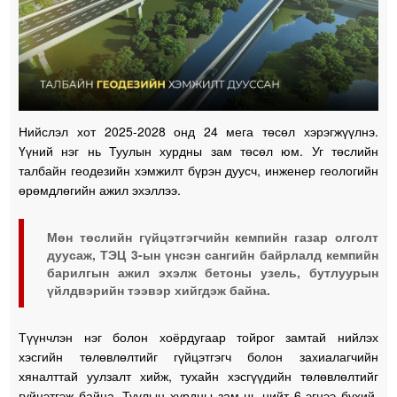
Нийслэл хот 2025-2028 онд 24 мега төсөл хэрэгжүүлнэ.
Үүний нэг нь Туулын хурдны зам төсөл юм. Уг төслийн
талбайн геодезийн хэмжилт бүрэн дуусч, инженер геологийн
өрөмдлөгийн ажил эхэллээ.
Мөн төслийн гүйцэтгэгчийн кемпийн газар олголт
дуусаж, ТЭЦ 3-ын үнсэн сангийн байрлалд кемпийн
барилгын ажил эхэлж бетоны узель, бутлуурын
үйлдвэрийн тээвэр хийгдэж байна.
Түүнчлэн нэг болон хоёрдугаар тойрог замтай нийлэх
хэсгийн төлөвлөлтийг гүйцэтгэгч болон захиалагчийн
хяналттай уулзалт хийж, тухайн хэсгүүдийн төлөвлөлтийг
гүйцэтгэж байна. Туулын хурдны зам нь нийт 6 эгнээ бүхий,