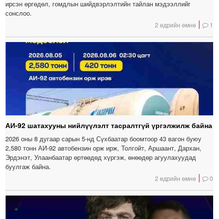
ирсэн өргөдөл, гомдлын шийдвэрлэлтийн тайлан мэдээллийг
сонслоо.
2 өдрийн өмнө
1
АИ-92 шатахууны нийлүүлэлт тасралтгүй үргэлжилж байна
2026 оны 8 дугаар сарын 5-нд Сүхбаатар боомтоор 43 вагон буюу
2,580 тонн АИ-92 автобензин орж ирж, Толгойт, Аршаант, Дархан,
Эрдэнэт, Улаанбаатар өртөөдөд хүргэж, өнөөдөр агуулахуудад
буулгаж байна.
2 өдрийн өмнө
0