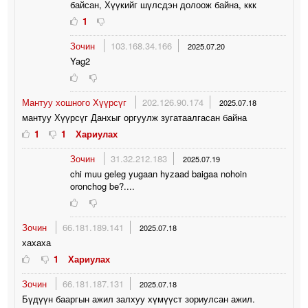
байсан, Хүүкийг шүлсдэн долоож байна, ккк
1
Зочин
103.168.34.166
2025.07.20
Yag2
Мантуу хошного Хүүрсүг
202.126.90.174
2025.07.18
мантуу Хүүрсүг Данхыг оргуулж зугатаалгасан байна
1
1
Хариулах
Зочин
31.32.212.183
2025.07.19
chi muu geleg yugaan hyzaad baigaa nohoin
oronchog be?....
Зочин
66.181.189.141
2025.07.18
хахаха
1
Хариулах
Зочин
66.181.187.131
2025.07.18
Бүдүүн бааргын ажил залхуу хүмүүст зориулсан ажил.