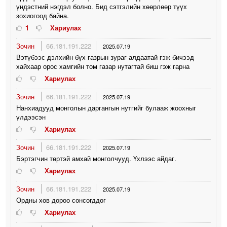
үндэстний нэгдэл болно. Бид сэтгэлийн хөөрлөөр түүх
зохиогоод байна.
1
Хариулах
Зочин
66.181.191.222
2025.07.19
Вэтүбээс дэлхийн бүх газрын зураг алдаатай гэж бичээд
хайхаар орос хамгийн том газар нутагтай биш гэж гарна
Хариулах
Зочин
66.181.191.222
2025.07.19
Нанхиадууд монголын даргангын нутгийг булааж жоохныг
үлдээсэн
Хариулах
Зочин
66.181.191.222
2025.07.19
Бэртэгчин төртэй амхай монголчууд. Үхлээс айдаг.
Хариулах
Зочин
66.181.191.222
2025.07.19
Ордны хов дороо сонсогддог
Хариулах