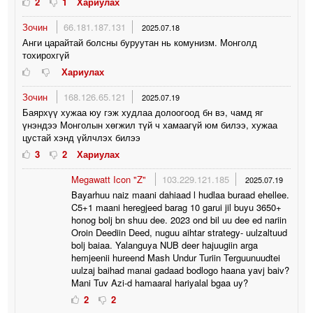
2
1
Хариулах
Зочин
66.181.187.131
2025.07.18
Анги царайтай болсны буруутан нь комунизм. Монголд
тохирохгүй
Хариулах
Зочин
168.126.65.121
2025.07.19
Баярхүү хужаа юу гэж худлаа долоогоод бн вэ, чамд яг
үнэндээ Монголын хөгжил түй ч хамаагүй юм билээ, хужаа
цустай хэнд үйлчлэх билээ
3
2
Хариулах
Megawatt Icon "Z"
103.229.121.185
2025.07.19
Bayarhuu naiz maani dahiaad l hudlaa buraad ehellee.
C5+1 maani heregjeed barag 10 garui jil buyu 3650+
honog bolj bn shuu dee. 2023 ond bil uu dee ed nariin
Oroin Deediin Deed, nuguu aihtar strategy- uulzaltuud
bolj baiaa. Yalanguya NUB deer hajuugiin arga
hemjeenii hureend Mash Undur Turiin Terguunuudtei
uulzaj baihad manai gadaad bodlogo haana yavj baiv?
Mani Tuv Azi-d hamaaral hariyalal bgaa uy?
2
2