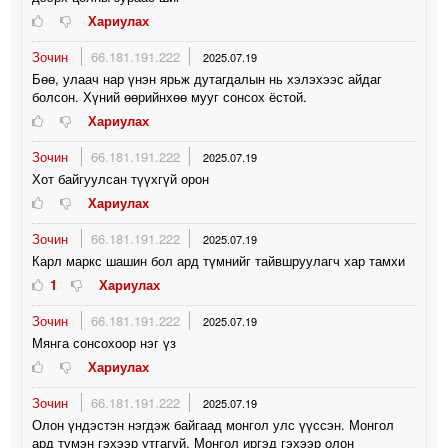
Хариулах
Зочин
66.181.191.222
2025.07.19
Бөө, улаач нар үнэн ярьж дутагдалын нь хэлэхээс айдаг
болсон. Хүний өөрийнхөө мууг сонсох ёстой.
Хариулах
Зочин
66.181.191.222
2025.07.19
Хот байгуулсан түүхгүй орон
Хариулах
Зочин
66.181.191.222
2025.07.19
Карл маркс шашин бол ард түмнийг тайвшруулагч хар тамхи
1
Хариулах
Зочин
66.181.191.222
2025.07.19
Мянга сонсохоор нэг үз
Хариулах
Зочин
66.181.191.222
2025.07.19
Олон үндэстэн нэгдэж байгаад монгол улс үүссэн. Монгол
ард түмэн гэхээр утгагүй. Монгол иргэд гэхээр олон