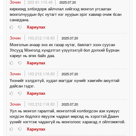
Зочин
203.91.115.49
2025.07.20
киркизид элбэгдорж айлчлал хийгээд монгол угсаатан
монголчуудын бүс нутагт нэг нуурын эрэг хавиар очиж бсан
санагдана.
Хариулах
Зочин
103.212.118.83
2025.07.20
Монголын ачаар энэ их газар нутаг, баялагт эзэн суусан
Улсууд Монголд хүндэтгэл үзүүлэхгүй бол дэлхий Бурхан
хариуг нь өгөх байх даа.
Хариулах
Зочин
103.212.118.83
2025.07.20
Үнэнийг хэлдэггүй, худал магтдаг хүнийг хамгийн аюултай
дайсан гэдэг.
Хариулах
Зочин
103.212.118.83
2025.07.20
Уул нь монгол гаралтай, монголтой холбогдсон ази хүмүүс
нэгдсэн бодлого явуулж чадвал өөрсөд нь хэрэгтэй.Даанч
үүнийг нэгтгэж чадахгүй нь монголоос харахад л ойлгомжтой.
Хариулах