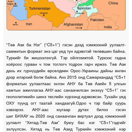
“Төв Ази ба Нэг” (“C5+1”) гэсэн дээд хэмжээний уулзалт-
саммитын формат энэ цаг үед тун идэвхтэй төлөвшин байна.
Туркийг би жишээлэхгүй. Тэр ойлгомжтой. Туркээс гадна
хоёроос гурван ч том тоглогч тодрон гарч иржээ. Төв Ази
дахь их гүрнүүдийн өрсөлдөөн Орос-Украины дайны өнгөн
дээр илэрхий болж байна. Анх 2015 онд Самаркандад “С5+1
форматын уулзалтаас эхлэн АНУ ба Төв Азийн 5 улсын
хамтын ажиллагаа АНУ-аас санаачилсан энэхүү “С5+1” гэх
геополитикийн шинэ төслийн хүрээнд идэвхжсэн. Тухайн үед
ОХУ түүнд огт таатай хандаагүй.Одоо ч тэр байр суурь
хэвээрээ. АНУ-аас юугаар дутах билээ гэсэн
шиг БНХАУ нь 2020 онд санаачлан виртуал дээд хэмжээний
уулзалт “Хятад-Төв Ази” буюу бас нэг “С5+1”гэдгийг
эхлүүлсэн. Хятад нь Төв Азид Туркийн хэмжээний нэр