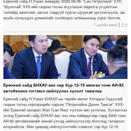
Ерөнхий сайд Н.Учрал өнөөдөр /2026.08.08/ “Сан Петролиум” ХХК,
“Шунхлай” ХХК-ийн газрын тосны агуулахын барилга угсралтын
талбайд ажиллаж, ажлыг саадгүй түргэн шуурхай үргэлжлүүлж, аж
ахуйн нэгжүүдээ дэмжихийг холбогдох албаныханд үүрэг болгов.
7 цагийн өмнө
2
Ерөнхий сайд БНХАУ-аас сар бүр 12-15 мянган тонн АИ-92
автобензин тогтмол нийлүүлэх хүсэлт тавилаа
Ерөнхий сайд Н.Учрал БНХАУ-ын төрийн өмчит Хятадын Үндэсний
газрын тосны корпорацийн харьяа "Петрочайна Дачин Тамсаг" ХХК-
ийн Ерөнхий захирал Жан Гуан Яныг хүлээн авч уулзлаа. Уулзалтын
эхэнд Ерөнхий сайд БНХАУ-аас энэ оны наймдугаар сард 6000 тонн
АИ-92 автобензинийг манай улсад нийлүүлэхээр болсонд талархал
илэрхийлэв. Мөн цаашид нийлүүлэлтийн хэмжээг сар бүр 12-15