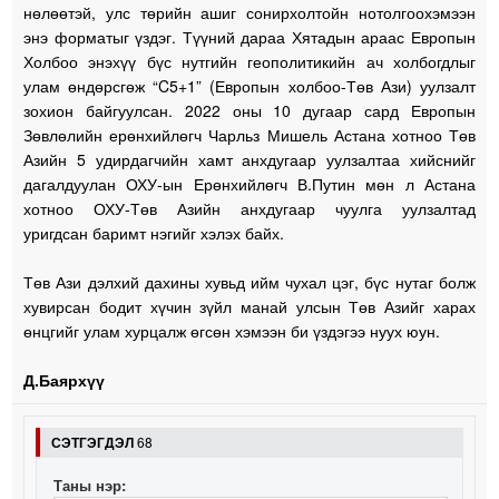
нөлөөтэй, улс төрийн ашиг сонирхолтойн нотолгоохэмээн
энэ форматыг үздэг. Түүний дараа Хятадын араас Европын
Холбоо энэхүү бүс нутгийн геополитикийн ач холбогдлыг
улам өндөрсгөж “C5+1” (Европын холбоо-Төв Ази) уулзалт
зохион байгуулсан. 2022 оны 10 дугаар сард Европын
Зөвлөлийн ерөнхийлөгч Чарльз Мишель Астана хотноо Төв
Азийн 5 удирдагчийн хамт анхдугаар уулзалтаа хийснийг
дагалдуулан ОХУ-ын Ерөнхийлөгч В.Путин мөн л Астана
хотноо ОХУ-Төв Азийн анхдугаар чуулга уулзалтад
уригдсан баримт нэгийг хэлэх байх.
Төв Ази дэлхий дахины хувьд ийм чухал цэг, бүс нутаг болж
хувирсан бодит хүчин зүйл манай улсын Төв Азийг харах
өнцгийг улам хурцалж өгсөн хэмээн би үздэгээ нуух юун.
Д.Баярхүү
СЭТГЭГДЭЛ
68
Таны нэр: