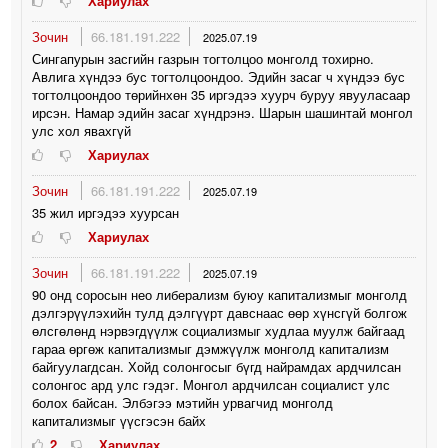
Хариулах
Зочин
66.181.191.222
2025.07.19
Сингапурын засгийн газрын тогтолцоо монголд тохирно.
Авлига хүндээ бус тогтолцоондоо. Эдийн засаг ч хүндээ бус
тогтолцоондоо төрийнхөн 35 иргэдээ хуурч буруу явууласаар
ирсэн. Намар эдийн засаг хүндрэнэ. Шарын шашинтай монгол
улс хол явахгүй
Хариулах
Зочин
66.181.191.222
2025.07.19
35 жил иргэдээ хуурсан
Хариулах
Зочин
66.181.191.222
2025.07.19
90 онд соросын нео либерализм буюу капитализмыг монголд
дэлгэрүүлэхийн тулд дэлгүүрт давснаас өөр хүнсгүй болгож
өлсгөлөнд нэрвэгдүүлж социализмыг худлаа муулж байгаад
гараа өргөж капитализмыг дэмжүүлж монголд капитализм
байгуулагдсан. Хойд солонгосыг бүгд найрамдах ардчилсан
солонгос ард улс гэдэг. Монгол ардчилсан социалист улс
болох байсан. Элбэгээ мэтийн урвагчид монголд
капитализмыг үүсгэсэн байх
2
Хариулах