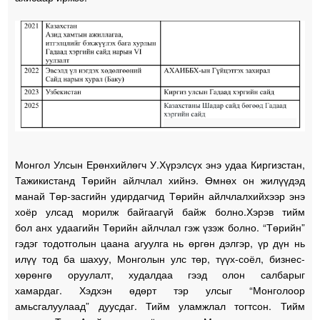
Монгол Улсын Ерөнхийлөгч У.Хүрэлсүх энэ удаа Киргизстан,
Тажикистанд Төрийн айлчлал хийнэ. Өмнөх он жилүүдэд
манай Төр-засгийн удирдагчид Төрийн айлчлалхийхээр энэ
хоёр улсад морилж байгаагүй байж болно.Хэрэв тийм
бол анх удаагийн Төрийн айлчлал гэж үзэж болно. “Төрийн”
гэдэг тодотголын цаана агуулга нь өргөн дэлгэр, үр дүн нь
илүү тод ба шахуу, Монголын улс төр, түүх-соёл, бизнес-
хөрөнгө оруулалт, худалдаа гээд олон салбарыг
хамардаг. Хэдхэн өдөрт тэр улсыг “Монголоор
амьсгалуулаад” дуусдаг. Тийм уламжлал тогтсон. Тийм