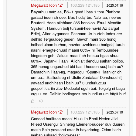
Megawatt Icon "Z"
103.229.121.185
2025.07.19
Bayarhuu naiz aa, B5+1 geed l bas 1 tom Platform
garaad irsen sh dee. Bas l udaj bn. Naiz aa, neeree
Bhutanii Haan ailchlaad 365 honoloo. Eruul Mendiin
System, Humuun bolj tursunii-hee huvid Az Jargal
Edlej, Altan ayganaas Rashaan Us hurteh Index-eer
delhiid Terguuldeg gesen. Gevch mani 365 honoj
baihad ulaan burhan, havdar uvchinduu barigdaj turuh
nasnii emegteichuud maani 60%+ ni Tembuundee
idegdsen geh. Zaluus maani ch hetsuu bgaa shuu:
60%+. Japan-ii Haanii Ailchlalt denduu saihan bolloo.
365 honog unguruhud bid bas l hooson suuj baih uu?
Daraachiin Haan-iig, magadgui "Spain-ii Haaniig" ch
um uu....Battsetseg ni Ulsiin Zardalaar Donshuuchilj
yavaad urichihsan l baih uu? 3 undurlugtuu
geopolitics-iin Zuv Medeelel ugch bai. Tolgoig ni baga
erguul ee. Delhiin bodlogoos tes hundlun um bitgii bur!
Megawatt Icon "Z"
103.229.121.185
2025.07.19
Gadaad hariltsaa maani Huuk-iin Ehnii Heden Jild
Nileed Usrengui Shineleg Element-uudeer duv duuren
mash Sain yavsand asar ih bayarladag. Odoo harin
jaahan sulraad "hollowness" ...