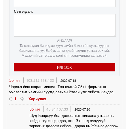
Сэтгэгдэл:
АНХААР!
Та сэтгэгдэл бичихдээ хууль зүйн болон ёс суртахууныг
баримтална уу. Ёс бус сэтгэгдлийг админ устгах эрхтэй.
Мэдээний сэтгэгдэлд sonin.mn хариуцлага хүлээхгүй.
ИЛГЭЭХ
Зочин
103.212.118.133
2025.07.18
Чарльз биш шарль мишел. Төв азитай С5+1 форматын
уулзалтыг хамгийн сүүлд саяхан Итали улс хийсэн байдаг.
1
Хариулах
Зочин
45.84.107.33
2025.07.20
Шүд Баярхүү бол долоолтыг жинхэнэ утгаар нь
хийдэг хүнэнцэр дээ, ккк. Эхлээд хүзүүгүй
тарвагыг долоож байсан, дараа нь Женког долоож