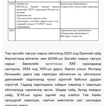
Төр-засгийн тэргүүн нарын айлчлалд 2023 онд Ерөнхий сайд
Киргизстанд айлчилж, мөн ШХАБ-ын Засгийн газрын тэргүүн
нарын Зөвлөлийн
өргөтгөсөн
XXII хуралдаанд
оролцсон, 2024 онд УИХ-ын дарга, Киргиз улсын Жогорку
Кенешийн дарга нар харилцан айлчилсан нь айлчлалын
давтамжийг хадгалахад чухал үүрэгтэй байсныг дурдах
хэрэгтэй. Гадаад харилцааны сайдын түвшинд ч харилцан
айлчлалууд хэрэгжсээр ирсэн. Шадар сайд, бусад яамдын
сайд, ЗГХК-ын хурал зэргийг энд нэмбэл Төв Азийн
орнуудтай харилцаа, хамтын ажиллагаа шат шатандаа
ахисаар иржээ.