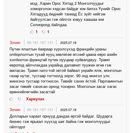
мэд .Харин Орос Хятад 2 Монголчуудыг
хоморголон хядсан байдаг юм билээ.Үүнийг Орос
Хятадууд.биднийг таниад Ёс зүйт нийгэм
байгуулсан гэж ойлгох юмуу хаашаа юм
Солиороод байлдаа.
1
1
Зочин
66.181.187.131
2025.07.18
Путин ялалтын баяраар хүрэлсүхэд францийн ураны
олборлолтын тухай нууц зөвлөгөө өгсний цаана евро азийн
холбоотон францтай путин нууцаар хуйвалдвуу. Трамп
европод айлчлахдаа украйнд далавчит пуужин өгнө гэж
амласан. Трамп нато-той эвтэй байвал украйн ялж, монголын
газар нутаг, тусгаар тогтнолд эерэг. 90 онд монгол улс
жинхэнэ тусгаар тогтносон. Төвийг сахих ёстой. Парламентын
засаг төвийг сахисан оронд тохирно. Монголын засаг хагас
ерөнхийлөгчийн засагтай
Хариулах
Зочин
66.181.187.131
2025.07.18
Долларын хараат орнууд дандаа өртэй байдаг. Шударга
бизнес гэж ярьвал хүүхэд шиг байна гэж монголчуудыг
ойлгодог