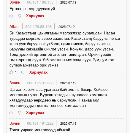
Зочин
66.181.186.153
2025.07.19
Ертөнц нэгээр дуусахгүй
Хариулах
Altan
202.126.88.108
2025.07.19
Би Казахстанд цахилгааны мэргэжлээр суралцсан. Насан
туршдаа мэргэжлээрээ ажиллаа. Казахстанд барууны пепси
кола ууж барууны футболк, цамц өмсөж, барууны кино,
барууны хөгжмийн бичлэг үзсэн. Коньяк, дарс ууж үзсэн.
Тэнд дэлхий ертөнцтэй анхлан танилцсан. Орчин үеийн
галттэргэнд сууж Узбекистаны метронд сууж Гум,цум гэх
супермаркетаар орж үзжээ.
1
Хариулах
Зочин
202.126.91.238
2025.07.19
Цагаан хэрэмнээс урагшаа байгаль нь бохир. Хойшоо
монголын нутаг. Бурхан хятадын шуналаас хамгаалж
хятадуудаар өөрсдөөр нь бариулсан. Наанаа бол
монголчуудын довтолгооноос хамгаалсан
Хариулах
Зочин
66.181.191.222
2025.07.19
Тэнэг учраас монголчууд аймхай