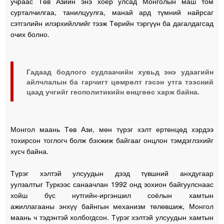
учраас Төв Азийн энэ хоёр улсад Монголын маш том
сурталчилгаа, танилцуулга, манай ард түмний найрсаг
сэтгэлийн илэрхийллийг тээж Төрийн тэргүүн ба дагалдагсад
очих болно.
Гадаад бодлого судлаачийн хувьд энэ удаагийн
айлчлалын ба гарчигт цөмрөлт гэсэн утга тээсний
цаад учгийг геополитикийн өнцгөөс харж байна.
Монгол маань Төв Ази, мөн түрэг хэлт ертөнцөд хэрдээ
тохирсон тоглогч болж бэхжиж байгааг онцлон тэмдэглэхийг
хүсч байна.
Түрэг хэлтэй улсуудын дээд түвшний анхдугаар
уулзалтыг Туркээс санаачлан 1992 онд зохион байгуулснаас
хойш бүс нутгийн-иргэншил соёлын хамтын
ажиллагааны энхүү байнгын механизм төлөвшиж, Монгол
маань ч тэдэнтэй холбогдсон. Түрэг хэлтэй улсуудын хамтын