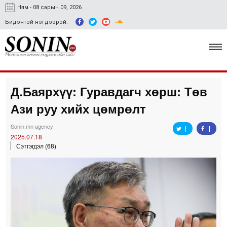
Ням - 08 сарын 09, 2026
Бидэнтэй нэгдээрэй:
Д.Баярхүү: Гуравдагч хөрш: Төв
Улс төр, эдийн засаг
Ази руу хийх цөмрөлт
Гэмт хэрэг
Sonin.mn agency
Нийгэм, соёл
2025.07.18
Сэтгэгдэл (68)
Спорт
Easy news