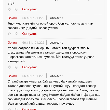
үгүй
Хариулах
Зочин
66.181.191.222
2025.07.19
Япон улс хамгийн их өртэй орон. Сонгуулиар ямар ч нам
гарсан ч хүнд эдийн засаг угтана
Хариулах
Зочин
66.181.191.222
2025.07.19
Улаанбаатраас 80 км орших багахангай дүүрэгт японы
фүкүшимагийн атомын станцын хаягдалыг овоолсон
шороогоор халхавчилж булсан. Монголчууд тэнэг учраас
тэмцдэггүй
Хариулах
Зочин
66.181.191.222
2025.07.19
Улаанбаатарт үнэртэж байгаа үнэр багхангайн наадмын
талбай доороос хужаа нарын хулгайн нууц хаягдал тосоор
шатахуун хийдэг үйлдвэрийг цагдаа нар олсон. Японд нэгэн
зоогын газарт шашны нууц бүлгэм байдаг байсан. Цагдаа нар
гар чийдэнгээрээ мөшгиж олсон. Зоогын газарт тэр шашны
бүлгэм өмхий хий цацдаг терорист гэхүүдээ
Хариулах