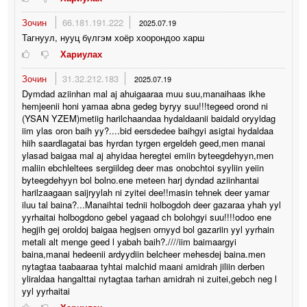
Зочин
66.181.191.222
2025.07.19
Тагнуул, нууц бүлгэм хоёр хоорондоо харш
Хариулах
Зочин
31.32.212.183
2025.07.19
Dymdad aziinhan mal aj ahuigaaraa muu suu,manaihaas ikhe
hemjeenii honi yamaa abna gedeg byryy suu!!!tegeed orond ni
(YSAN YZEM)metiig harilchaandaa hydaldaanii baidald oryyldag
iim ylas oron baih yy?....bid eersdedee baihgyi asigtai hydaldaa
hiih saardlagatai bas hyrdan tyrgen ergeldeh geed,men manai
ylasad baigaa mal aj ahyidaa heregtei emiin byteegdehyyn,men
maliin ebchleltees sergiildeg deer mas onobchtoi syyliin yeiin
byteegdehyyn bol bolno.ene meteen harj dyndad aziinhantai
harilzaagaan saijryylah ni zyitei dee!!masin tehnek deer yamar
iluu tal baina?...Manaihtai tednii holbogdoh deer gazaraa yhah yyl
yyrhaitai holbogdono gebel yagaad ch bolohgyi suu!!!!odoo ene
hegjih gej oroldoj baigaa hegjsen ornyyd bol gazariin yyl yyrhain
metali alt menge geed l yabah baih?.////iim baimaargyi
baina,manai hedeenii ardyydiin belcheer mehesdej baina.men
nytagtaa taabaaraa tyhtai malchid maani amidrah jiliin derben
yliraldaa hangalttai nytagtaa tarhan amidrah ni zuitei,gebch neg l
yyl yyrhaitai