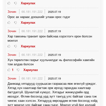
Хариулах
Зочин
66.181.191.222
2025.07.19
Орос ах нараас доошхийг улаан орос гэдэг
Хариулах
Зочин
66.181.191.222
2025.07.19
Хар тамхины транзит орон байснаа хэрэглэгч орон болсон
монгол
Хариулах
Зочин
66.181.191.222
2025.07.19
Хүн төрөлхтөн газрыг хуульчилдаг нь философийн хамгийн
том алдаа болсон
1
Хариулах
Зочин
66.181.191.222
2025.07.19
Данжаад хятадууд суурьшсан газраасаа явж өгөхгүй үрждэг.
Хятад хүн хаалгаар багтаж орж ирээд гарахдаа хаалгаар
багтдаггүй. Шуналтай хүмүүс. Хятадыг жинжүүрийн орд
ивээдэг. Өглөө босоход урд зүгт тангуд улс байгааг сана гэж
чингис хаан хэлсэн. Хятадууд өөрсөддөө өглөө босоход хойд
зүгт монгол улс байгааг сана гэдэг. Монгол үгүй бол дэлхий