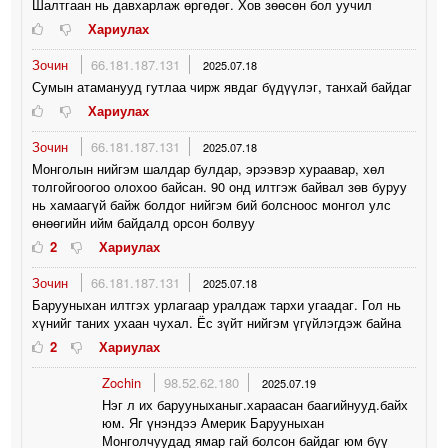
Шалтгаан нь давхарлаж өргөдөг. Хов зөөсөн бол уучил
Хариулах
Зочин
66.181.187.131
2025.07.18
Сумын атаманууд гутлаа чирж явдаг бүдүүлэг, танхай байдаг
Хариулах
Зочин
66.181.187.131
2025.07.18
Монголын нийгэм шалдар булдар, эрээвэр хураавар, хөл
толгойгоогоо олохоо байсан. 90 онд илтгэж байвал зөв буруу
нь хамаагүй байж болдог нийгэм бий болсноос монгол улс
өнөөгийн ийм байдалд орсон болвуу
2
Хариулах
Зочин
66.181.187.131
2025.07.18
Барууныхан илтгэх урлагаар уралдаж тархи угаадаг. Гол нь
хүнийг таних ухаан чухал. Ёс зүйт нийгэм үгүйлэгдэж байна
2
Хариулах
Zochin
98.52.62.180
2025.07.19
Нэг л их барууныханыг.хараасан баагийнууд.байх
юм. Яг үнэндээ Америк Барууныхан
Монголчуудад ямар гай болсон байдаг юм бүү