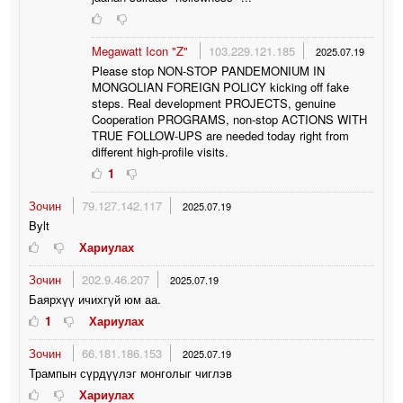
Megawatt Icon "Z"
103.229.121.185
2025.07.19
Please stop NON-STOP PANDEMONIUM IN
MONGOLIAN FOREIGN POLICY kicking off fake
steps. Real development PROJECTS, genuine
Cooperation PROGRAMS, non-stop ACTIONS WITH
TRUE FOLLOW-UPS are needed today right from
different high-profile visits.
1
Зочин
79.127.142.117
2025.07.19
Bylt
Хариулах
Зочин
202.9.46.207
2025.07.19
Баярхүү ичихгүй юм аа.
1
Хариулах
Зочин
66.181.186.153
2025.07.19
Трампын сүрдүүлэг монголыг чиглэв
Хариулах