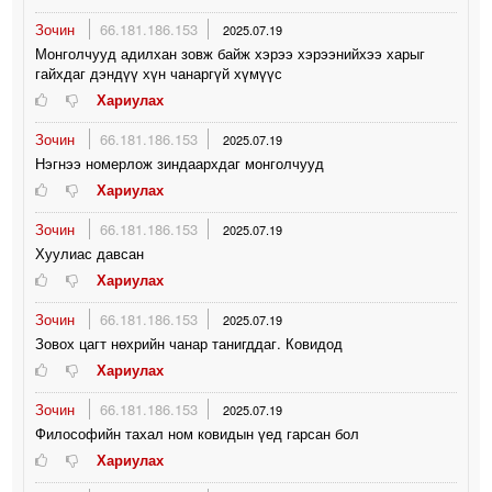
Зочин
66.181.186.153
2025.07.19
Монголчууд адилхан зовж байж хэрээ хэрээнийхээ харыг
гайхдаг дэндүү хүн чанаргүй хүмүүс
Хариулах
Зочин
66.181.186.153
2025.07.19
Нэгнээ номерлож зиндаархдаг монголчууд
Хариулах
Зочин
66.181.186.153
2025.07.19
Хуулиас давсан
Хариулах
Зочин
66.181.186.153
2025.07.19
Зовох цагт нөхрийн чанар танигддаг. Ковидод
Хариулах
Зочин
66.181.186.153
2025.07.19
Философийн тахал ном ковидын үед гарсан бол
Хариулах