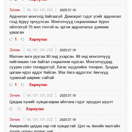
Зочин
66.181.191.222
2025.07.19
Ардчилал монголд байгаагүй. Демократ гэдэг үгийг ардчилал
гээд буруу орчуулсан. Монголчууд социализмыг бүрэн
ойлгоогүй 70 жил толгой нь эргэж ардчилалыг дэмжиж
урвасан
1
Хариулах
Зочин
66.181.191.222
2025.07.19
Малчин анги руугаа 90 онд ухарсан. 89 онд монголчууд
нийгэмших гэж байтал социализм нурсан. Монголчуудад
суурин соёл тохирдоггүй. Хагас нүүдлийнх тохирно. Зундаа
цагаан идээ иддэг байсан. Мах бага иддэгээс бөхчүүд
туранхай шөрмөс сайтай
1
Хариулах
Зочин
66.181.191.222
2025.07.19
Цагдаа хүнийг хувцасаараа айлгана гэдэг эрүүдэн шүүлт
Хариулах
Зочин
66.181.191.222
2025.07.19
Америкийн цагдаа нар гоё хувцастай. Цол нь бөхийн малгайн
дээрх цолны зураас шиг