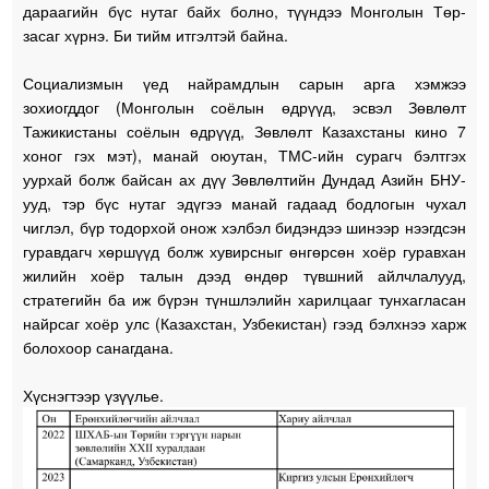
дараагийн бүс нутаг байх болно, түүндээ Монголын Төр-
засаг хүрнэ. Би тийм итгэлтэй байна.
Социализмын үед найрамдлын сарын арга хэмжээ
зохиогддог (Монголын соёлын өдрүүд, эсвэл Зөвлөлт
Тажикистаны соёлын өдрүүд, Зөвлөлт Казахстаны кино 7
хоног гэх мэт), манай оюутан, ТМС-ийн сурагч бэлтгэх
уурхай болж байсан ах дүү Зөвлөлтийн Дундад Азийн БНУ-
ууд, тэр бүс нутаг эдүгээ манай гадаад бодлогын чухал
чиглэл, бүр тодорхой онож хэлбэл бидэндээ шинээр нээгдсэн
гуравдагч хөршүүд болж хувирсныг өнгөрсөн хоёр гуравхан
жилийн хоёр талын дээд өндөр түвшний айлчлалууд,
стратегийн ба иж бүрэн түншлэлийн харилцааг тунхагласан
найрсаг хоёр улс (Казахстан, Узбекистан) гээд бэлхнээ харж
болохоор санагдана.
Хүснэгтээр үзүүлье.