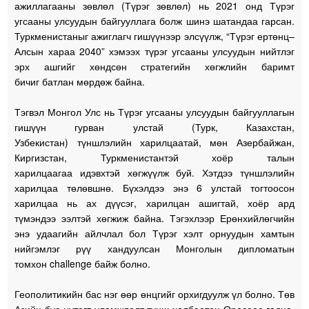
ажиллагааны зөвлөл (Түрэг зөвлөл) нь 2021 онд Түрэг
угсааны улсуудын байгууллага болж шинэ шатандаа гарсан.
Туркменистаныг ажиглагч гишүүнээр элсүүлж, “Түрэг ертөнц–
Алсын хараа 2040” хэмээх түрэг угсааны улсуудын нийтлэг
эрх ашгийг хөндсөн стратегийн хөгжлийн баримт
бичиг батлан мөрдөж байна.
Тэгвэл Монгол Улс нь Түрэг угсааны улсуудын байгууллагын
гишүүн гурван улстай (Турк, Казахстан,
Узбекистан) түншлэлийн харилцаатай, мөн Азербайжан,
Киргизстан, Туркменистантэй хоёр талын
харилцаагаа идэвхтэй хөгжүүлж буй. Хэтдээ түншлэлийн
харилцаа төлөвшнө. Бүхэлдээ энэ 6 улстай тогтоосон
харилцаа нь ах дүүсэг, харилцан ашигтай, хоёр ард
түмэндээ ээлтэй хөгжиж байна. Тэгэхлээр Ерөнхийлөгчийн
энэ удаагийн айлчлал бол Түрэг хэлт орнуудын хамтын
нийгэмлэг рүү хандуулсан Монголын дипломатын
томхон challenge байж болно.
Геополитикийн бас нэг өөр өнцгийг орхигдуулж үл болно. Төв
Азийн бүс нутагт уламжлалт түнш-холбоотон Оросоос гадна,