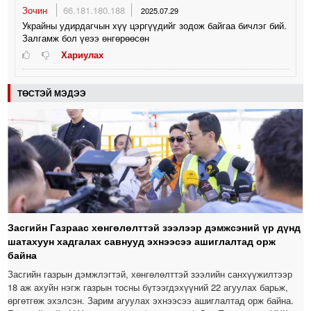
Зочин
66.181.180.188
2025.07.29
Украйны удирдагчын хүү цэргүүдийг зодож байгаа бичлэг бий.
Залгамж бол үеээ өнгөрөөсөн
Хариулах
ТӨСТЭЙ МЭДЭЭ
Засгийн Газраас хөнгөлөлттэй зээлээр дэмжсэний үр дүнд
шатахуун хадгалах савнууд эхнээсээ ашиглалтад орж
байна
Засгийн газрын дэмжлэгтэй, хөнгөлөлттэй зээлийн санхүүжилтээр
18 аж ахуйн нэгж газрын тосны бүтээгдэхүүний 22 агуулах барьж,
өргөтгөж эхэлсэн. Зарим агуулах эхнээсээ ашиглалтад орж байна.