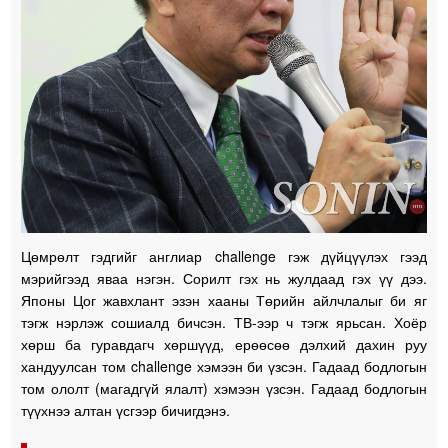
Цөмрөлт гэдгийг англиар challenge гэж дүйцүүлэх гээд
мэрийгээд яваа нэгэн. Сорилт гэх нь жулдаад гэх үү дээ.
Японы Цог жавхлант эзэн хааны Төрийн айлчлалыг би яг
тэгж нэрлэж сошиалд бичсэн. ТВ-ээр ч тэгж ярьсан. Хоёр
хөрш ба гуравдагч хөршүүд, ерөөсөө дэлхий дахин руу
хандуулсан том challenge хэмээн би үзсэн. Гадаад бодлогын
том ололт (магадгүй ялалт) хэмээн үзсэн. Гадаад бодлогын
түүхнээ алтан үсгээр бичигдэнэ.