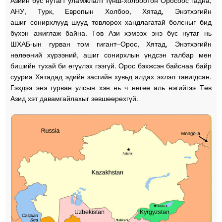
АНУ, Турк, Европын Холбоо, Хятад, Энэтхэгийн
ашиг сонирхлууд шууд төвлөрөх хандлагатай болсныг бид
бүхэн ажиглаж байна. Төв Ази хэмээх энэ бүс нутаг нь
ШХАБ-ын гурван том гигант–Орос, Хятад, Энэтхэгийн
нөлөөний хүрээний, ашиг сонирхлын үндсэн талбар мөн
бишийн тухай би өгүүлэх гээгүй. Орос бэхжсэн байснаа байр
сууриа Хятадад эдийн засгийн хувьд алдах эхлэл тавигдсан.
Гэхдээ энэ гурван улсын хэн нь ч нөгөө аль нэгийгээ Төв
Азид хэт давамгайлахыг зөвшөөрөхгүй.