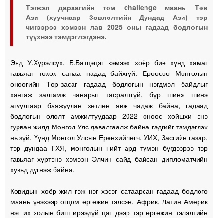
Тэгвэл дараагийн том challenge маань Төв
Ази (хуучнаар Зөвлөлтийн Дундад Ази) тэр
чигээрээ хэмээн лав 2025 оны гадаад бодлогын
түүхнээ тэмдэглэгдэнэ.
Энд У.Хүрэлсүх, Б.Батцэцэг хэмээх хоёр бие хүнд хамаг
гавьяаг тохох санаа надад байхгүй. Ерөөсөө Монголын
өнөөгийн Төр-засаг гадаад бодлогын нэгдмэл байдлыг
хангаж залгамж чанарыг тасралтгүй, бүр шинэ шинэ
агуулгаар баяжуулан хөтлөн явж чадаж байна, гадаад
бодлогын ололт амжилтуудаар 2022 оноос хойшхи энэ
гурван жилд Монгол Улс давалгаалж байна гэдгийг тэмдэглэх
нь зүй. Үүнд Монгол Улсын Ерөнхийлөгч, УИХ, Засгийн газар,
тэр дундаа ГХЯ, монголын нийт ард түмэн бүгдээрээ тэр
гавьяаг хүртэнэ хэмээн Элчин сайд байсан дипломатчийн
хувьд дүгнэж байна.
Ковидын хоёр жил гэж нэг хэсэг сатаарсан гадаад бодлого
маань үнэхээр огцом өргөжин тэлсэн, Африк, Латин Америк
нэг их холын биш ирээдүй цаг дээр тэр өргөжин тэлэлтийн