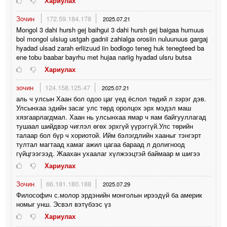
Хариулах
Зочин
172.59.184.178
2025.07.21
Mongol 3 dahi hursh gej baihgui 3 dahi hursh gej baigaa humuus
bol mongol ulsiug ustgah gadnii zahialga orosiin nuluunuus gargaj
hyadad ulsad zarah erliizuud iin bodlogo teneg huk tenegteed ba
ene tobu baabar bayrhu met hujaa nariig hyadad ulsru butsa
Хариулах
зочин
124.158.125.47
2025.07.21
аль ч улсын Хаан бол одоо цаг үед ёслол төдий л зэрэг дэв.
Улсынхаа эдийн засаг улс төрд оролцох эрх мэдэл маш
хязгаарлагдмал. Хаан нь улсынхаа ямар ч яам байгууллагад
тушаал шийдвэр чиглэл өгөх эрхгүй үүрэггүй.Улс төрийн
талаар бол бүр ч хориотой. Ийм бэлэгдлийн хааныг тэнгэрт
тултал магтаад хамаг ажил цагаа бараад л долигноод
гүйцгээгээд. Жаахан ухаалаг хүлжээцтэй баймаар м шигээ
Хариулах
Зочин
66.181.180.188
2025.07.29
Философич с.молор эрдэнийн монголын ирээдүй ба америк
номыг унш. Эсвэл вэтүбээс үз
Хариулах