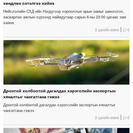
хөндлөн сэтэлгээ хийнэ
Нийслэлийн СХД-ийн Нэгдүгээр хорооллын арын замыг шинэчлэх,
засварлах ажлын хүрээнд наймдугаар сарын 6-ны 23:00 цагаас зам
хаана.
2 цагийн өмнө
0
Дронтой холбоотой дагалдах хэрэгслийн экспортын
хяналтыг чангатгана гэжээ
Дронтой холбоотой дагалдах хэрэгслийн экспортын хяналтыг
чангатгана гэжээ
2 цагийн өмнө
0