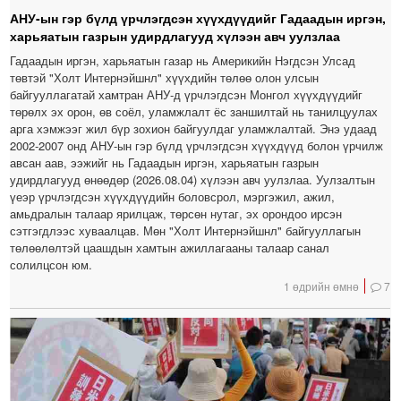
АНУ-ын гэр бүлд үрчлэгдсэн хүүхдүүдийг Гадаадын иргэн,
харьяатын газрын удирдлагууд хүлээн авч уулзлаа
Гадаадын иргэн, харьяатын газар нь Америкийн Нэгдсэн Улсад
төвтэй "Холт Интернэйшнл" хүүхдийн төлөө олон улсын
байгууллагатай хамтран АНУ-д үрчлэгдсэн Монгол хүүхдүүдийг
төрөлх эх орон, өв соёл, уламжлалт ёс заншилтай нь танилцуулах
арга хэмжээг жил бүр зохион байгуулдаг уламжлалтай. Энэ удаад
2002-2007 онд АНУ-ын гэр бүлд үрчлэгдсэн хүүхдүүд болон үрчилж
авсан аав, ээжийг нь Гадаадын иргэн, харьяатын газрын
удирдлагууд өнөөдөр (2026.08.04) хүлээн авч уулзлаа. Уулзалтын
үеэр үрчлэгдсэн хүүхдүүдийн боловсрол, мэргэжил, ажил,
амьдралын талаар ярилцаж, төрсөн нутаг, эх орондоо ирсэн
сэтгэгдлээс хуваалцав. Мөн "Холт Интернэйшнл" байгууллагын
төлөөлөлтэй цаашдын хамтын ажиллагааны талаар санал
солилцсон юм.
1 өдрийн өмнө
7