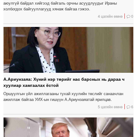
аюулгүй байдал хийгээд байгаль орчны асуудлуудыг Ираны
холбогдох байгууллагууд хянаж байгаа гэжээ.
4 цагийн өмнө
0
А.Ариунзаяа: Хүний нэр төрийг нас барсных нь дараа ч
хуулиар хамгаалах ёстой
Оршуулгын үйл ажиллагааны тухай хуулийн төслийг санаачлан
ажиллаж байгаа УИХ-ын гишүүн А.Ариунзаяатай ярилцав.
5 цагийн өмнө
6