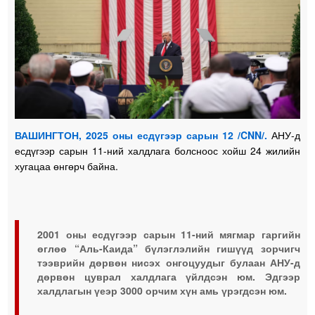
ВАШИНГТОН, 2025 оны есдүгээр сарын 12 /CNN/.
АНУ-д
есдүгээр сарын 11-ний халдлага болсноос хойш 24 жилийн
хугацаа өнгөрч байна.
2001 оны есдүгээр сарын 11-ний мягмар гаргийн
өглөө “Аль-Каида” бүлэглэлийн гишүүд зорчигч
тээврийн дөрвөн нисэх онгоцуудыг булаан АНУ-д
дөрвөн цуврал халдлага үйлдсэн юм. Эдгээр
халдлагын үеэр 3000 орчим хүн амь үрэгдсэн юм.