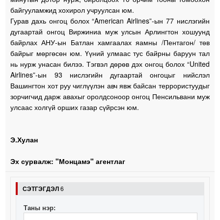
байгууламжид хохирол учруулсан юм.
Гурав дахь онгоц болох “American Airlines”-ын 77 нислэгийн
дугаартай онгоц Виржиниа муж улсын Арлингтон хошуунд
байрлах АНУ-ын Батлан хамгаалах яамны /Пентагон/ төв
байрыг мөргөсөн юм. Үүний улмаас тус байрны баруун тал
нь нурж унасан билээ. Тэгвэл дөрөв дэх онгоц болох “United
Airlines”-ын 93 нислэгийн дугаартай онгоцыг нийслэл
Вашингтон хот руу чиглүүлэн авч явж байсан террористуудыг
зорчигчид дарж авахыг оролдсоноор онгоц Пенсильвани муж
улсаас холгүй орших газар сүйрсэн юм.
Э.Хулан
Эх сурвалж: "Монцамэ" агентлаг
СЭТГЭГДЭЛ
6
Таны нэр: