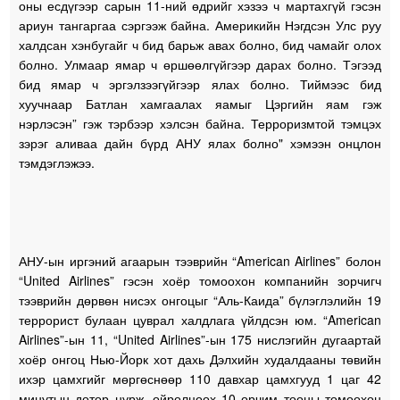
оны есдүгээр сарын 11-ний өдрийг хэзээ ч мартахгүй гэсэн
ариун тангаргаа сэргээж байна. Америкийн Нэгдсэн Улс руу
халдсан хэнбугайг ч бид барьж авах болно, бид чамайг олох
болно. Улмаар ямар ч өршөөлгүйгээр дарах болно. Тэгээд
бид ямар ч эргэлзээгүйгээр ялах болно. Тиймээс бид
хуучнаар Батлан ​​хамгаалах яамыг Цэргийн яам гэж
нэрлэсэн” гэж тэрбээр хэлсэн байна. Терроризмтой тэмцэх
зэрэг аливаа дайн бүрд АНУ ялах болно" хэмээн онцлон
тэмдэглэжээ.
АНУ-ын иргэний агаарын тээврийн “American Airlines” болон
“United Airlines” гэсэн хоёр томоохон компанийн зорчигч
тээврийн дөрвөн нисэх онгоцыг “Аль-Каида” бүлэглэлийн 19
террорист булаан цуврал халдлага үйлдсэн юм. “American
Airlines”-ын 11, “United Airlines”-ын 175 нислэгийн дугаартай
хоёр онгоц Нью-Йорк хот дахь Дэлхийн худалдааны төвийн
ихэр цамхгийг мөргөснөөр 110 давхар цамхгууд 1 цаг 42
минутын дотор нурж, ойролцоох 10 орчим тооны томоохон