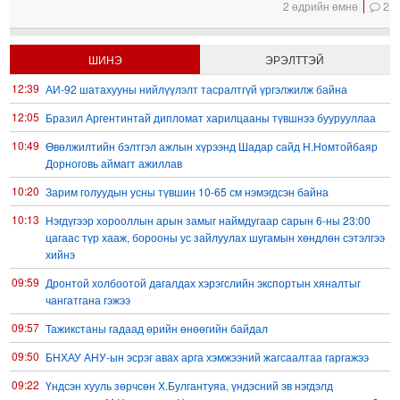
2 өдрийн өмнө
2
ШИНЭ
ЭРЭЛТТЭЙ
12:39
АИ-92 шатахууны нийлүүлэлт тасралтгүй үргэлжилж байна
12:05
Бразил Аргентинтай дипломат харилцааны түвшнээ буурууллаа
10:49
Өвөлжилтийн бэлтгэл ажлын хүрээнд Шадар сайд Н.Номтойбаяр
Дорноговь аймагт ажиллав
10:20
Зарим голуудын усны түвшин 10-65 см нэмэгдсэн байна
10:13
Нэгдүгээр хорооллын арын замыг наймдугаар сарын 6-ны 23:00
цагаас түр хааж, борооны ус зайлуулах шугамын хөндлөн сэтэлгээ
хийнэ
09:59
Дронтой холбоотой дагалдах хэрэгслийн экспортын хяналтыг
чангатгана гэжээ
09:57
Тажикстаны гадаад өрийн өнөөгийн байдал
09:50
БНХАУ АНУ-ын эсрэг авах арга хэмжээний жагсаалтаа гаргажээ
09:22
Үндсэн хууль зөрчсөн Х.Булгантуяа, үндэсний эв нэгдэлд