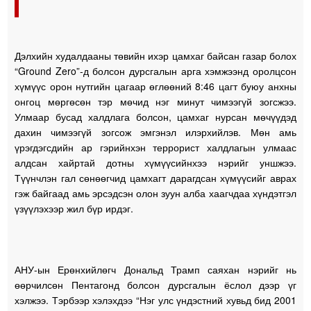
Дэлхийн худалдааны төвийн ихэр цамхаг байсан газар болох
“Ground Zero”-д болсон дурсгалын арга хэмжээнд оролцсон
хүмүүс орон нутгийн цагаар өглөөний 8:46 цагт буюу анхны
онгоц мөргөсөн тэр мөчид нэг минут чимээгүй зогсжээ.
Улмаар бусад халдлага болсон, цамхаг нурсан мөчүүдэд
дахин чимээгүй зогсож эмгэнэл илэрхийлэв. Мөн амь
үрэгдэгсдийн ар гэрийнхэн террорист халдлагын улмаас
алдсан хайртай дотны хүмүүсийнхээ нэрийг уншжээ.
Түүнчлэн гал сөнөөгчид цамхагт дарагдсан хүмүүсийг аврах
гэж байгаад амь эрсэдсэн олон зуун алба хаагчдаа хүндэтгэл
үзүүлэхээр жил бүр ирдэг.
АНУ-ын Ерөнхийлөгч Дональд Трамп саяхан нэрийг нь
өөрчилсөн Пентагонд болсон дурсгалын ёслол дээр үг
хэлжээ. Тэрбээр хэлэхдээ “Нэг улс үндэстний хувьд бид 2001