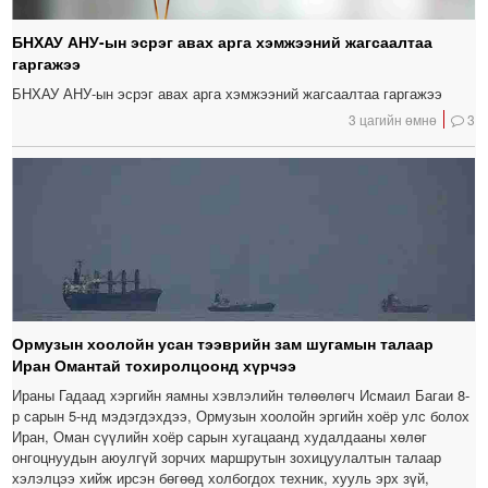
БНХАУ АНУ-ын эсрэг авах арга хэмжээний жагсаалтаа
гаргажээ
БНХАУ АНУ-ын эсрэг авах арга хэмжээний жагсаалтаа гаргажээ
3 цагийн өмнө
3
Ормузын хоолойн усан тээврийн зам шугамын талаар
Иран Омантай тохиролцоонд хүрчээ
Ираны Гадаад хэргийн яамны хэвлэлийн төлөөлөгч Исмаил Багаи 8-
р сарын 5-нд мэдэгдэхдээ, Ормузын хоолойн эргийн хоёр улс болох
Иран, Оман сүүлийн хоёр сарын хугацаанд худалдааны хөлөг
онгоцнуудын аюулгүй зорчих маршрутын зохицуулалтын талаар
хэлэлцээ хийж ирсэн бөгөөд холбогдох техник, хууль эрх зүй,