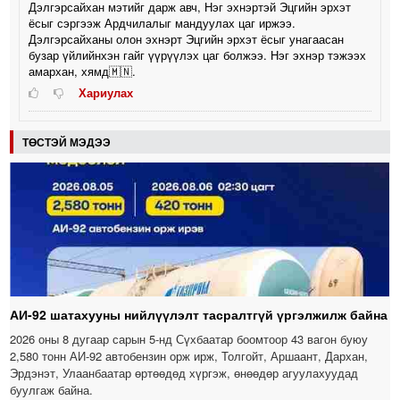
Дэлгэрсайхан мэтийг дарж авч, Нэг эхнэртэй Эцгийн эрхэт
ёсыг сэргээж Ардчилалыг мандуулах цаг иржээ.
Дэлгэрсайханы олон эхнэрт Эцгийн эрхэт ёсыг унагаасан
бузар үйлийнхэн гайг үүрүүлэх цаг болжээ. Нэг эхнэр тэжээх
амархан, хямд🇲🇳.
Хариулах
ТӨСТЭЙ МЭДЭЭ
АИ-92 шатахууны нийлүүлэлт тасралтгүй үргэлжилж байна
2026 оны 8 дугаар сарын 5-нд Сүхбаатар боомтоор 43 вагон буюу
2,580 тонн АИ-92 автобензин орж ирж, Толгойт, Аршаант, Дархан,
Эрдэнэт, Улаанбаатар өртөөдөд хүргэж, өнөөдөр агуулахуудад
буулгаж байна.