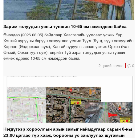
Зарим голуудын усны түвшин 10-65 см нэмэгдсэн байна
Өнөөдөр (2026.08.05) байдлаар Хөвсгөлийн уулсаас усжих Үүр,
Хэнтий нурууны баруун хажуугаас усжих Туул (Лүн), зүүн хажуугийн
Хэрлэн (Өндөрхаан сум), Хангай нурууны араас усжих Орхон (Бат-
Өлзий, Орхонтуул сум), өврийн Түй зэрэг голуудын усны түвшин
өмнөх өдрөөс 10-65 см нэмэгдсэн байна.
2 цагийн өмнө
0
Нэгдүгээр хорооллын арын замыг наймдугаар сарын 6-ны
23:00 цагаас түр хааж, борооны ус зайлуулах шугамын