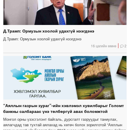
Д.Трамп: Ормузын хоолой удахгүй нээгдэнэ
Д.Трамп: Ормузын хоолой удахгүй нээгдэнэ
16 цагийн өмнө
2
“Аяллын газрын зураг”-ийн хэвлэмэл хувилбарыг Голомт
банкны салбараас үнэ төлбөргүй авах боломжтой
Монгол орны үзэсгэлэнт байгаль, дурсгалт газруудыг таниулах,
аялагчдад тав тухтай аялахад нь хөтөч болох зорилготой “Аяллын