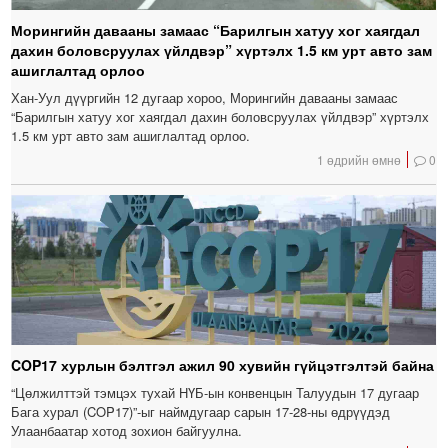
Морингийн давааны замаас “Барилгын хатуу хог хаягдал
дахин боловсруулах үйлдвэр” хүртэлх 1.5 км урт авто зам
ашиглалтад орлоо
Хан-Уул дүүргийн 12 дугаар хороо, Морингийн давааны замаас
“Барилгын хатуу хог хаягдал дахин боловсруулах үйлдвэр” хүртэлх
1.5 км урт авто зам ашиглалтад орлоо.
1 өдрийн өмнө
0
COP17 хурлын бэлтгэл ажил 90 хувийн гүйцэтгэлтэй байна
“Цөлжилттэй тэмцэх тухай НҮБ-ын конвенцын Талуудын 17 дугаар
Бага хурал (COP17)”-ыг наймдугаар сарын 17-28-ны өдрүүдэд
Улаанбаатар хотод зохион байгуулна.