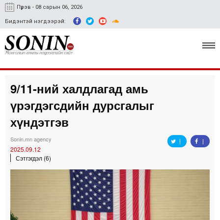
Пүрэв - 08 сарын 06, 2026
Бидэнтэй нэгдээрэй:
9/11-ний халдлагад амь
Улс төр, эдийн засаг
үрэгдэгсдийн дурсгалыг
Гэмт хэрэг
хүндэтгэв
Нийгэм, соёл
Sonin.mn agency
2025.09.12
Спорт
Сэтгэгдэл (6)
Easy news