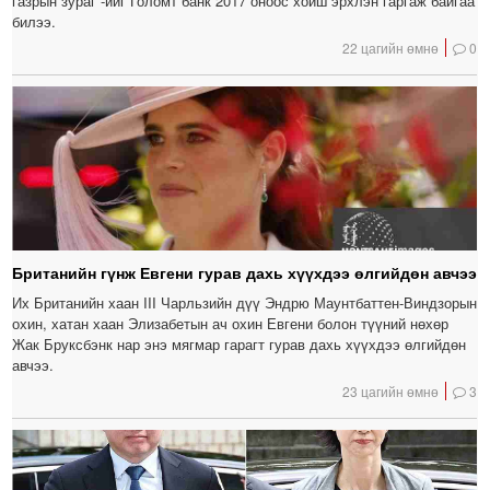
газрын зураг”-ийг Голомт банк 2017 оноос хойш эрхлэн гаргаж байгаа
билээ.
22 цагийн өмнө
0
Британийн гүнж Евгени гурав дахь хүүхдээ өлгийдөн авчээ
Их Британийн хаан III Чарльзийн дүү Эндрю Маунтбаттен-Виндзорын
охин, хатан хаан Элизабетын ач охин Евгени болон түүний нөхөр
Жак Бруксбэнк нар энэ мягмар гарагт гурав дахь хүүхдээ өлгийдөн
авчээ.
23 цагийн өмнө
3