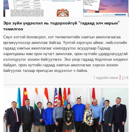
Эрх зүйн үндэслэл нь тодорхойгүй “гадаад элч нарын”
томилгоо
Сөүл хоттой боловсрол, хот төлөвлөлтийн хамтын ажиллагаагаа
өргөжүүлэхээр ажиллаж байгаа. Үүнтэй зэрэгцэн аймаг, нийслэлийн
гадаад хамтын ажиллагааг нэмэгдүүлэх асуудлаар Гадаад
харилцааны яам орон нутагт ажиллаж, орон нутгийн удирдлагуудтай
хэлэлцүүлэг зохион байгуулжээ. Энэ үеэр гадаад бодлогын нэгдмэл
байдал, орон нутгийн гадаад хамтын ажиллагааг хэрхэн зохион
байгуулах талаар ярилцсан мэдээлэл ч байна.
1 өдрийн өмнө
6