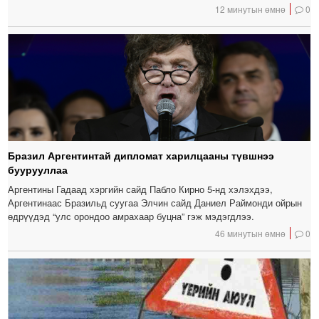
12 минутын өмнө
0
Бразил Аргентинтай дипломат харилцааны түвшнээ
буурууллаа
Аргентины Гадаад хэргийн сайд Пабло Кирно 5-нд хэлэхдээ,
Аргентинаас Бразильд суугаа Элчин сайд Даниел Раймонди ойрын
өдрүүдэд “улс орондоо амрахаар буцна” гэж мэдэгдлээ.
46 минутын өмнө
0