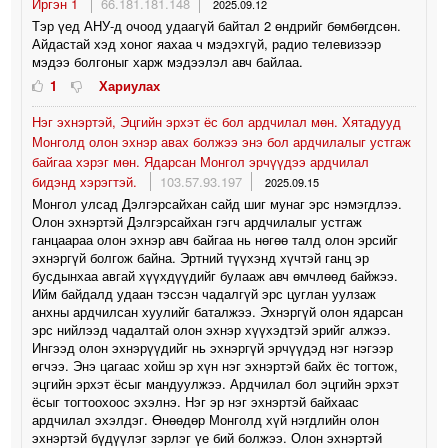
Иргэн 1
66.181.181.148
2025.09.12
Тэр үед АНУ-д очоод удаагүй байтал 2 өндрийг бөмбөгдсөн.
Айдастай хэд хоног яахаа ч мэдэхгүй, радио телевизээр
мэдээ болгоныг харж мэдээлэл авч байлаа.
1
Хариулах
Нэг эхнэртэй, Эцгийн эрхэт ёс бол ардчилал мөн. Хятадууд
Монголд олон эхнэр авах болжээ энэ бол ардчилалыг устгаж
байгаа хэрэг мөн. Ядарсан Монгол эрчүүдээ ардчилал
бидэнд хэрэгтэй.
103.57.93.197
2025.09.15
Монгол улсад Дэлгэрсайхан сайд шиг мунаг эрс нэмэгдлээ.
Олон эхнэртэй Дэлгэрсайхан гэгч ардчилалыг устгаж
ганцаараа олон эхнэр авч байгаа нь нөгөө талд олон эрсийг
эхнэргүй болгож байна. Эртний түүхэнд хүчтэй ганц эр
бусдынхаа авгай хүүхдүүдийг булааж авч өмчлөөд байжээ.
Ийм байдалд удаан тэссэн чадалгүй эрс цуглан уулзаж
анхны ардчилсан хуулийг баталжээ. Эхнэргүй олон ядарсан
эрс нийлээд чадалтай олон эхнэр хүүхэдтэй эрийг алжээ.
Ингээд олон эхнэрүүдийг нь эхнэргүй эрчүүдэд нэг нэгээр
өгчээ. Энэ цагаас хойш эр хүн нэг эхнэртэй байх ёс тогтож,
эцгийн эрхэт ёсыг мандуулжээ. Ардчилал бол эцгийн эрхэт
ёсыг тогтоохоос эхэлнэ. Нэг эр нэг эхнэртэй байхаас
ардчилал эхэлдэг. Өнөөдөр Монголд хүй нэгдлийн олон
эхнэртэй бүдүүлэг зэрлэг үе бий болжээ. Олон эхнэртэй