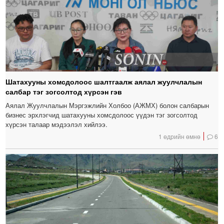
Шатахууны хомсдолоос шалтгаалж аялал жуулчлалын
салбар тэг зогсолтод хүрсэн гэв
Аялал Жуулчлалын Мэргэжлийн Холбоо (АЖМХ) болон салбарын
бизнес эрхлэгчид шатахууны хомсдолоос үүдэн тэг зогсолтод
хүрсэн талаар мэдээлэл хийлээ.
1 өдрийн өмнө
6