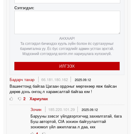
Сэтгэгдэл:
АНХААР!
Та сэтгэгдэл бичихдээ хууль зүйн болон ёс суртахууныг
баримтална уу. Ёс бус сэтгэгдлийг админ устгах эрхтэй.
Мэдээний сэтгэгдэлд sonin.mn хариуцлага хүлээхгүй.
ИЛГЭЭХ
Бадарч тахар
66.181.180.162
2025.09.12
Вашингтонд байгаа Цагаан ордоныг мөргөхөөр явж байсан
дөрөв дэхь онгоц л харамсалтай байгаа юм !
2
Хариулах
Зочин
185.220.101.29
2025.09.12
Барууны зэвсэг үйлдвэрлэгчид захиалгатай, бага
Буш автортой, CIA зохион байгуулалттай
зохиомол үйл ажиллагаа л даа, ккк
4