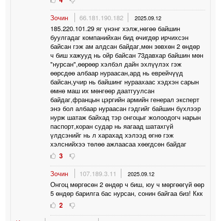
Зочин
66.181.190.182
2025.09.12
185.220.101.29 яг үнэнг хэлж,нөгөө байшин
буулгадаг компанийхан бид өчигдөр ирчихсэн
байсан гэж ам алдсан байдаг,мөн зөвхөн 2 өндөр
ч биш хажууд нь ойр байсан 73давхар байшин мөн
"нурсан",өөрөөр хэлбэл дайн эхлүүлэх гэж
өөрсдөө албаар нураасан,ард нь еврейчүүд
байсан,учир нь байшинг нураахаас хэдхэн сарын
өмнө маш их мөнгөөр даатгуулсан
байдаг,францын цэргийн армийн генерал эксперт
энэ бол албаар нураасан гэдгийг байшин бүхлээр
нурж шатаж байхад тэр онгоцыг жолоодогч нарын
паспорт,коран судар нь яагаад шатахгүй
үлдсэнийг нь л харахад хэлээд өгнө гэж
хэлснийхээ төлөө ажлаасаа хөөгдсөн байдаг
3
Зочин
107.189.3.11
2025.09.12
Онгоц мөргөсөн 2 өндөр ч биш, юу ч мөргөөгүй өөр
5 өндөр барилга бас нурсан, сонин байгаа биз! Ккк
2