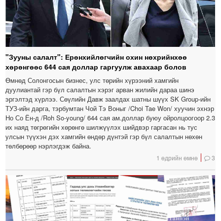
"Зууны салалт": Ерөнхийлөгчийн охин нөхрийнхөө
хөрөнгөөс 644 сая доллар гаргуулж авахаар болов
Өмнөд Солонгосын бизнес, улс төрийн хүрээний хамгийн
дуулиантай гэр бүл салалтын хэрэг арван жилийн дараа шинэ
эргэлтэд хүрлээ. Сөүлийн Давж заалдах шатны шүүх SK Group-ийн
ТУЗ-ийн дарга, тэрбумтан Чой Тэ Воныг /Choi Tae Won/ хуучин эхнэр
Но Со Ён-д /Roh So-young/ 644 сая ам.доллар буюу ойролцоогоор 2.3
их наяд төгрөгийн хөрөнгө шилжүүлэх шийдвэр гаргасан нь тус
улсын түүхэн дэх хамгийн өндөр дүнтэй гэр бүл салалтын нөхөн
төлбөрөөр нэрлэгдэж байна.
1 өдрийн өмнө
3