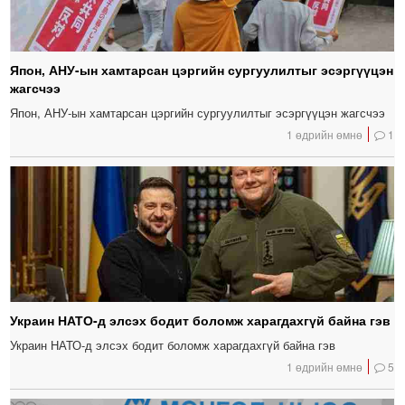
Япон, АНУ-ын хамтарсан цэргийн сургуулилтыг эсэргүүцэн
жагсчээ
Япон, АНУ-ын хамтарсан цэргийн сургуулилтыг эсэргүүцэн жагсчээ
1 өдрийн өмнө
1
Украин НАТО-д элсэх бодит боломж харагдахгүй байна гэв
Украин НАТО-д элсэх бодит боломж харагдахгүй байна гэв
1 өдрийн өмнө
5