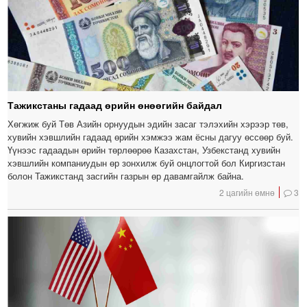
Тажикстаны гадаад өрийн өнөөгийн байдал
Хөгжиж буй Төв Азийн орнуудын эдийн засаг тэлэхийн хэрээр төв,
хувийн хэвшлийн гадаад өрийн хэмжээ жам ёсны дагуу өссөөр буй.
Үүнээс гадаадын өрийн төрлөөрөө Казахстан, Узбекстанд хувийн
хэвшлийн компаниудын өр зонхилж буй онцлогтой бол Киргизстан
болон Тажикстанд засгийн газрын өр давамгайлж байна.
2 цагийн өмнө
3