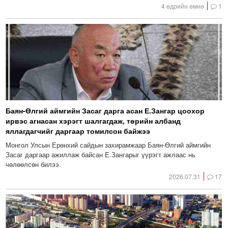
4 өдрийн өмнө
1
Баян-Өлгий аймгийн Засаг дарга асан Е.Зангар цоохор
ирвэс агнасан хэрэгт шалгагдаж, төрийн албанд
яллагдагчийг даргаар томилсон байжээ
Монгол Улсын Ерөнхий сайдын захирамжаар Баян-Өлгий аймгийн
Засаг даргаар ажиллаж байсан Е.Зангарыг үүрэгт ажлаас нь
чөлөөлсөн билээ.
2026.07.31
17