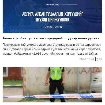
Авлига, албан тушаалын хэргүүдийг шүүхэд шилжүүлжээ
Прокурорын байгууллага 2026 оны 7 дугаар сарын 20-ны өдрөөс мөн
оны 7 дугаар сарын 27-ны өдрийг хүртэлх хугацаанд хэрэг бүртгэлт,
мөрдөн байцаалтын 42,935 эрүүгийн хэрэгт хяналт тавьсан байна.
2026.07.28
3