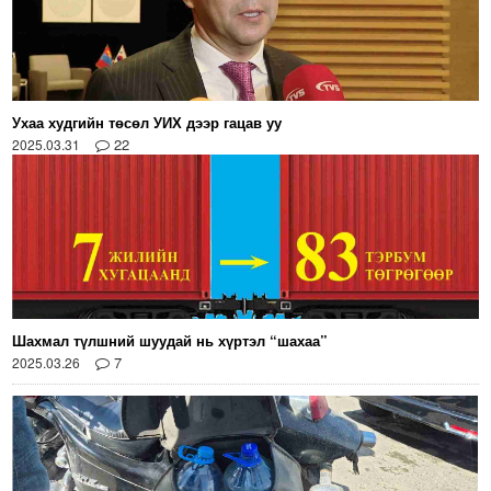
Ухаа худгийн төсөл УИХ дээр гацав уу
22
2025.03.31
Шахмал түлшний шуудай нь хүртэл “шахаа”
7
2025.03.26