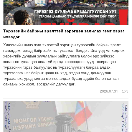
Түрээсийн байрны эрэлттэй зэрэгцэн залилах гэмт хэрэг
ихэсдэг
Хичээлийн шинэ жил эхлэхтэй зэрэгцэн түрээсийн байрны эрэлт
нэмэгдэж, иргэд байр хайх нь түгээмэл болдог. Энэ үед үл хөдлөх
хөрөнгийн дундын зуучлалын байгууллага болон эрх зүйчээс
зөвлөгөө тусалцаа авалгүй иргэд хоорондоо шууд тохиролцон
түрээсийн гэрээ байгуулах нь түрээслүүлэгч байраа алдах,
түрээслэгч нэг байрыг цааш нь хэд, хэдэн хүнд дамжуулан
түрээслэх, урьдчилгаа мөнгөө алдах бусад эдийн болон сэтгэл
санааны хохирол, эрсдэлийг дагуулдаг.
2026.07.31
3