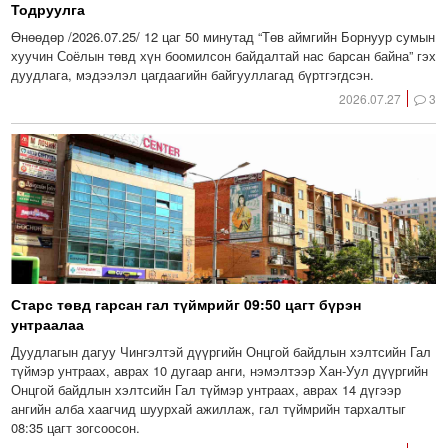
Тодруулга
Өнөөдөр /2026.07.25/ 12 цаг 50 минутад “Төв аймгийн Борнуур сумын
хуучин Соёлын төвд хүн боомилсон байдалтай нас барсан байна” гэх
дуудлага, мэдээлэл цагдаагийн байгууллагад бүртгэгдсэн.
2026.07.27
3
Старс төвд гарсан гал түймрийг 09:50 цагт бүрэн
унтраалаа
Дуудлагын дагуу Чингэлтэй дүүргийн Онцгой байдлын хэлтсийн Гал
түймэр унтраах, аврах 10 дугаар анги, нэмэлтээр Хан-Уул дүүргийн
Онцгой байдлын хэлтсийн Гал түймэр унтраах, аврах 14 дүгээр
ангийн алба хаагчид шуурхай ажиллаж, гал түймрийн тархалтыг
08:35 цагт зогсоосон.