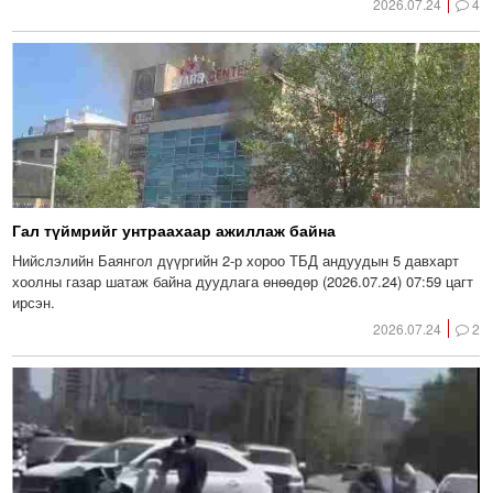
2026.07.24
4
Гал түймрийг унтраахаар ажиллаж байна
Нийслэлийн Баянгол дүүргийн 2-р хороо ТБД андуудын 5 давхарт
хоолны газар шатаж байна дуудлага өнөөдөр (2026.07.24) 07:59 цагт
ирсэн.
2026.07.24
2