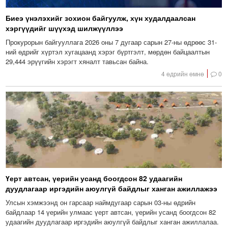
Биеэ үнэлэхийг зохион байгуулж, хүн худалдаалсан
хэргүүдийг шүүхэд шилжүүллээ
Прокурорын байгууллага 2026 оны 7 дугаар сарын 27-ны өдрөөс 31-
ний өдрийг хүртэл хугацаанд хэрэг бүртгэлт, мөрдөн байцаалтын
29,444 эрүүгийн хэрэгт хяналт тавьсан байна.
4 өдрийн өмнө
0
Үерт автсан, үерийн усанд боогдсон 82 удаагийн
дуудлагаар иргэдийн аюулгүй байдлыг ханган ажиллажээ
Улсын хэмжээнд он гарсаар наймдугаар сарын 03-ны өдрийн
байдлаар 14 үерийн улмаас үерт автсан, үерийн усанд боогдсон 82
удаагийн дуудлагаар иргэдийн аюулгүй байдлыг ханган ажиллалаа.