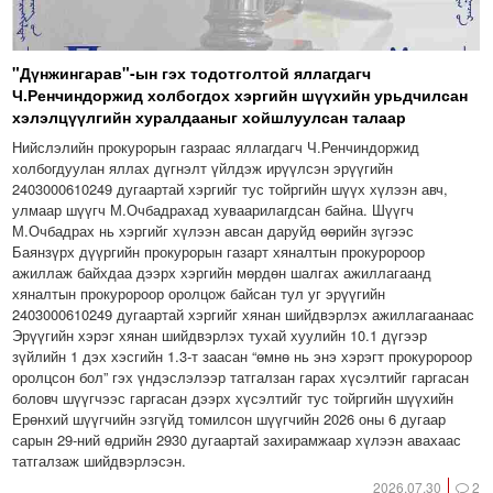
"Дүнжингарав"-ын гэх тодотголтой яллагдагч
Ч.Ренчиндоржид холбогдох хэргийн шүүхийн урьдчилсан
хэлэлцүүлгийн хуралдааныг хойшлуулсан талаар
Нийслэлийн прокурорын газраас яллагдагч Ч.Ренчиндоржид
холбогдуулан яллах дүгнэлт үйлдэж ирүүлсэн эрүүгийн
2403000610249 дугаартай хэргийг тус тойргийн шүүх хүлээн авч,
улмаар шүүгч М.Очбадрахад хуваарилагдсан байна. Шүүгч
М.Очбадрах нь хэргийг хүлээн авсан даруйд өөрийн зүгээс
Баянзүрх дүүргийн прокурорын газарт хяналтын прокуророор
ажиллаж байхдаа дээрх хэргийн мөрдөн шалгах ажиллагаанд
хяналтын прокуророор оролцож байсан тул уг эрүүгийн
2403000610249 дугаартай хэргийг хянан шийдвэрлэх ажиллагаанаас
Эрүүгийн хэрэг хянан шийдвэрлэх тухай хуулийн 10.1 дүгээр
зүйлийн 1 дэх хэсгийн 1.3-т заасан “өмнө нь энэ хэрэгт прокуророор
оролцсон бол” гэх үндэслэлээр татгалзан гарах хүсэлтийг гаргасан
боловч шүүгчээс гаргасан дээрх хүсэлтийг тус тойргийн шүүхийн
Ерөнхий шүүгчийн эзгүйд томилсон шүүгчийн 2026 оны 6 дугаар
сарын 29-ний өдрийн 2930 дугаартай захирамжаар хүлээн авахаас
татгалзаж шийдвэрлэсэн.
2026.07.30
2