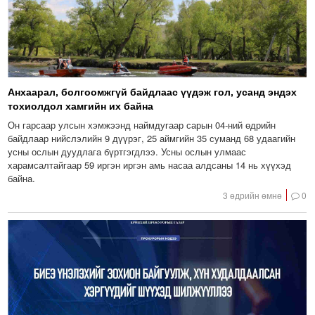
Анхаарал, болгоомжгүй байдлаас үүдэж гол, усанд эндэх
тохиолдол хамгийн их байна
Он гарсаар улсын хэмжээнд наймдугаар сарын 04-ний өдрийн
байдлаар нийслэлийн 9 дүүрэг, 25 аймгийн 35 суманд 68 удаагийн
усны ослын дуудлага бүртгэгдлээ. Усны ослын улмаас
харамсалтайгаар 59 иргэн иргэн амь насаа алдсаны 14 нь хүүхэд
байна.
3 өдрийн өмнө
0