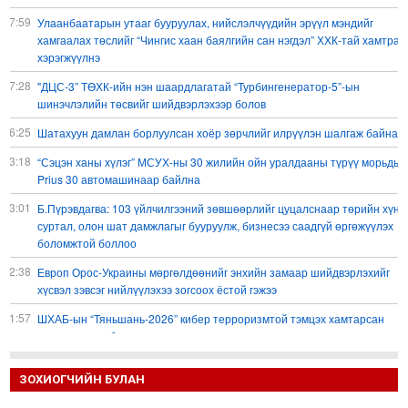
17:59
Улаанбаатарын утааг бууруулах, нийслэлчүүдийн эрүүл мэндийг
хамгаалах төслийг “Чингис хаан баялгийн сан нэгдэл” ХХК-тай хамтран
хэрэгжүүлнэ
17:28
"ДЦС-3” ТӨХК-ийн нэн шаардлагатай “Турбингенератор-5”-ын
шинэчлэлийн төсвийг шийдвэрлэхээр болов
16:25
Шатахуун дамлан борлуулсан хоёр зөрчлийг илрүүлэн шалгаж байна
13:18
“Сэцэн ханы хүлэг” МСУХ-ны 30 жилийн ойн уралдааны түрүү морьдыг
Prius 30 автомашинаар байлна
13:01
Б.Пүрэвдагва: 103 үйлчилгээний зөвшөөрлийг цуцалснаар төрийн хүнд
суртал, олон шат дамжлагыг бууруулж, бизнесээ саадгүй өргөжүүлэх
боломжтой боллоо
12:38
Европ Орос-Украины мөргөлдөөнийг энхийн замаар шийдвэрлэхийг
хүсвэл зэвсэг нийлүүлэхээ зогсоох ёстой гэжээ
11:57
ШХАБ-ын “Тяньшань-2026” кибер терроризмтой тэмцэх хамтарсан
сургуулилалт боллоо
11:54
Д.Трамп: АНУ сум, зэвсгийн нөөцөө нэмэгдүүлэх шаардлагатай
ЗОХИОГЧИЙН БУЛАН
11:11
Б.Хулан дэлхийн аварга боллоо