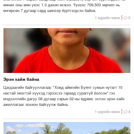
өмнөх оны мөн үеэс 1.3 дахин өсжээ. Үүнээс 709,503 зөрчил нь
өнгөрсөн 7 дугаар сард шинээр бүртгэгдсэн байна.
1 өдрийн өмнө
0
Эрэн хайж байна
Цагдаагийн байгууллагаас "Ховд аймгийн Буянт сумын нутагт 10
настай эмэгтэй хүүхэд гэрээсээ гараад сураггүй болсон" гэх
мэдээллийн дагуу 08 дугаар сарын 02-ны өдрөөс эхлэн эрэн хайх
ажиллагааг зохион байгуулж байна.
1 өдрийн өмнө
4