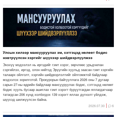
Улсын хилээр мансууруулах эм, сэтгэцэд нөлөөт бодис
нэвтрүүлсэн хэргийг шүүхээр шийдвэрлүүлжээ
Энэхүү мэдээлэл нь иргэдийг гэмт хэрэг, зөрчлөөс урьдчилан
сэргийлэх, иргэд, олон нийтэд Эрүүгийн хуульд заасан гэмт хэргийн
талаарх ойлголт, хэргийн шийдвэрлэлтийг ойлгомжтой байдлаар
мэдээлэх зорилготой. Прокурорын байгууллага 2026 оны 7 дугаар
сарын 27-ны өдрийн байдлаар мансууруулах бодис, сэтгэцэд нөлөөт
бодис хууль бусаар ашиглах гэмт хэрэгт буруутгагдан яллагдагчаар
татагдсан 206 хүнд холбогдох 139 хэрэгт яллах дүгнэлт үйлдэж,
шүүхэд шилжүүлсэн байна.
2026.07.30
6