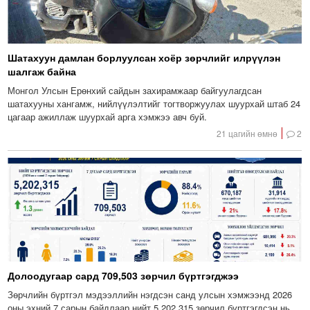
Шатахуун дамлан борлуулсан хоёр зөрчлийг илрүүлэн
шалгаж байна
Монгол Улсын Ерөнхий сайдын захирамжаар байгуулагдсан
шатахууны хангамж, нийлүүлэлтийг тогтворжуулах шуурхай штаб 24
цагаар ажиллаж шуурхай арга хэмжээ авч буй.
21 цагийн өмнө
2
Долоодугаар сард 709,503 зөрчил бүртгэгджээ
Зөрчлийн бүртгэл мэдээллийн нэгдсэн санд улсын хэмжээнд 2026
оны эхний 7 сарын байдлаар нийт 5,202,315 зөрчил бүртгэгдсэн нь