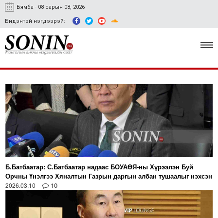
Бямба - 08 сарын 08, 2026
Бидэнтэй нэгдээрэй:
Улс төр, эдийн засаг
Гэмт хэрэг
Нийгэм, соёл
Спорт
Б.Батбаатар: С.Батбаатар надаас БОУАӨЯ-ны Хүрээлэн Буй
Easy news
Орчны Үнэлгээ Хяналтын Газрын даргын албан тушаалыг нэхсэн
10
2026.03.10