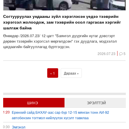
Согтууруулах ундааны зүйл хэрэглэсэн үедээ тээврийн
хэрэгсэл жолоодож, зам тээврийн осол гаргасан хэргийг
шалгаж байна
Өнөөдөр /2026.07.23/ 12 цагт "Баянгол дүүргийн нутаг дэвсгэрт
дөрвөн тээврийн хэрэгсэл мөргөлдсөн" гэх дуудлага, мэдээлэл
цагдаагийн байгууллагад бүртгэгдсэн.
2026.07.23
5
1
Дараах
ШИНЭ
ЭРЭЛТТЭЙ
11:20
Ерөнхий сайд БНХАУ-аас сар бүр 12-15 мянган тонн АИ-92
автобензин тогтмол нийлүүлэх хүсэлт тавилаа
20:30
Эмгэнэл