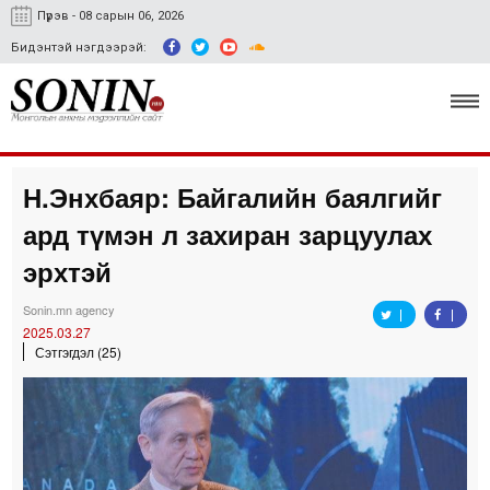
Пүрэв - 08 сарын 06, 2026
Бидэнтэй нэгдээрэй:
Н.Энхбаяр: Байгалийн баялгийг
Улс төр, эдийн засаг
ард түмэн л захиран зарцуулах
Гэмт хэрэг
эрхтэй
Нийгэм, соёл
Sonin.mn agency
2025.03.27
Спорт
Сэтгэгдэл (25)
Easy news