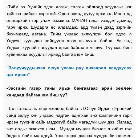
-Тийм ээ. Үүнийг одоо ялгаж, салгаж ойлгоод асуудлыг нэг
тийшээ шийдэх хэрэгтэй. Одоо ахиад дутуу орхивол Монголд
олигархийн төр улам бэхжинэ. МАНАН гэдэг үзэгдэл дахиад
гарч ирнэ. Шударга ёс алдагдаж, ард түмэн дээд зэргийн
бухимдалд автана. Тийм учраас эхлүүлсэн бол одоо л
Үндсэн хуульдаа нийцүүлж авах нь чухал байна. Би энд
Үндсэн хуулийн асуудал ярьж байгаа юм шүү. Түүнээс биш
хувийнхаа асуудлыг яриад байгаа юм биш.
“Залуучуудынхаа оюун ухаан руу анхаарал хандуулах
цаг ирсэн”
-Засгийн газар таны ярьж байгаагаас арай зөөлөн
хандаад байгаа юм биш үү?
-Тал талаас нь доромжлоод байна. Л.Оюун-Эрдэнэ Ерөнхий
сайд залуу хүн учраас надтай адилхан энэ компанийн гарч
ирсэн түүхийг сайн мэдэхгүй байж магадгүй шүү дээ. Яагаад
энэ ордыг авчихсан юм. Мундаг мундаг бизнес л хийнэ гэж
боддог байж магадгүй. Үнэн хэрэг дээрээ мундаг бизнесмен