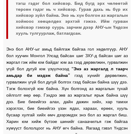
тэгш гэдэг бол хийсвэр. Бид бүгд эрх чөлөөтэй
төрсөн гэдэг нь ч хийсвэр. Гурав дахь нь бүр их
хийсвэр зүйл байна. Энэ нь хүн болгон аз жаргалын
хойноос хөөцөлдөх эрхтэй гэжээ. Ийм гурван
хийсвэр гэмээр суурь зарчим дээр АНУ-ын Үндсэн
хууль тулгуурлаж, батлагдсан.
Энэ бол АНУ-ыг амьд байлгаж байгаа гол хөдөлгүүр. АНУ
бол хуучин Монгол Улсад байсан шиг ЗХУ-д байсан шиг аз
жаргал гэж ийм юм байдаг юм аа гээд дөрвөлжин, гурвалжин
үгүй бол дугуй юм үзүүлчхээд
“Энэ аз жаргалд л таарч
амьдар би мэдэж байна”
гээд хүнийг дөрвөлжин,
гурвалжин үгүй бол дугуй болгох гээд байсан байна шүү дээ.
Тэгж болохгүй юм байна. Хүн болгонд аз жаргалын тухай
ойлголт өөр өөр. Гэхдээ зөв аз жаргалыг ярьж байна шүү
дээ. Бие биеийгээ алах, дайн дажин хийх, хар тамхи
хэрэглэх, бие биеийгээ үзэн ядах, хараах, ерөөх, хууль
бусаар хулгай хийх өмч дээрэмдэх энэ бол аз жаргал биш.
Харин юм хийж бүтээе шинийг санаачилъя гэж байгаа
хүмүүст бололцоог нь АНУ өгч байна. Яагаад гэвэл Үндсэн