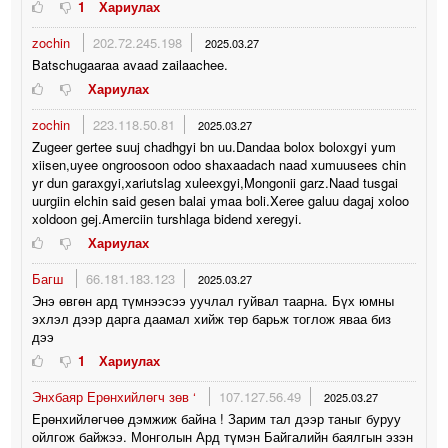
1
Хариулах
zochin
202.72.245.198
2025.03.27
Batschugaaraa avaad zailaachee.
Хариулах
zochin
223.118.50.81
2025.03.27
Zugeer gertee suuj chadhgyi bn uu.Dandaa bolox boloxgyi yum
xiisen,uyee ongroosoon odoo shaxaadach naad xumuusees chin
yr dun garaxgyi,xariutslag xuleexgyi,Mongonii garz.Naad tusgai
uurgiin elchin said gesen balai ymaa boli.Xeree galuu dagaj xoloo
xoldoon gej.Amerciin turshlaga bidend xeregyi.
Хариулах
Багш
66.181.183.123
2025.03.27
Энэ өвгөн ард түмнээсээ уучлал гуйвал таарна. Бүх юмны
эхлэл дээр дарга даамал хийж төр барьж тоглож яваа биз
дээ
1
Хариулах
Энхбаяр Ерөнхийлөгч зөв ‘
107.127.56.49
2025.03.27
Ерөнхийлөгчөө дэмжиж байна ! Зарим тал дээр таныг буруу
ойлгож байжээ. Монголын Ард түмэн Байгалийн баялгын эзэн