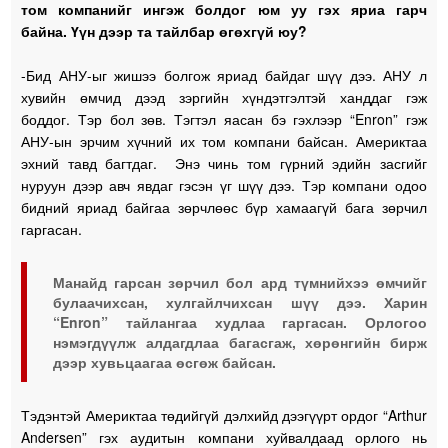
том компанийг ингэж болдог юм уу гэх яриа гарч
байна. Үүн дээр та тайлбар өгөхгүй юу?
-Бид АНУ-ыг жишээ болгож яриад байдаг шүү дээ. АНУ л
хувийн өмчид дээд зэргийн хүндэтгэлтэй ханддаг гэж
боддог. Тэр бол зөв. Тэгтэл яасан бэ гэхлээр “Enron” гэж
АНУ-ын эрчим хүчний их том компани байсан. Америктаа
эхний тавд багтдаг. Энэ чинь том гүрний эдийн засгийг
нуруун дээр авч явдаг гэсэн үг шүү дээ. Тэр компани одоо
бидний яриад байгаа зөрчлөөс бүр хамаагүй бага зөрчил
гаргасан.
Манайд гарсан зөрчил бол ард түмнийхээ өмчийг
булаачихсан, хулгайлчихсан шүү дээ. Харин
“Enron” тайлангаа худлаа гаргасан. Орлогоо
нэмэгдүүлж алдагдлаа багасгаж, хөрөнгийн бирж
дээр хувьцаагаа өсгөж байсан.
Тэдэнтэй Америктаа төдийгүй дэлхийд дээгүүрт ордог “Arthur
Andersen” гэх аудитын компани хуйвалдаад орлого нь