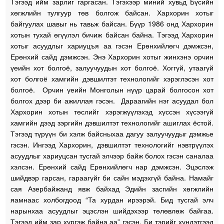
Тэгээд ийм зарлиг гаргасан. Тэгэхээр миний хувьд Бүсийн
хөгжлийн тулгуур төв болгож байсан. Хархорин хотыг
байгуулах шавыг нь тавьж байсан. Бүүр 1986 онд Хархорин
хотын тухай өгүүлэл бичиж байсан байна. Тэгээд Хархорин
хотыг асуудлыг хариуцъя аа гэсэн Ерөнхийлөгч дэмжсэн,
Ерөнхий сайд дэмжсэн. Энэ Хархорин хотыг жинхэнэ орчин
үеийн хот болгоё, залуучуудын хот болгоё. Хоггүй, утаагүй
хот болгоё хамгийн дэвшилтэт технологийг хэрэглэсэн хот
болгоё. Орчин үеийн Монголын нүүр царай болгосон хот
болгох дээр би ажиллая гэсэн. Дараагийн нэг асуудал бол
Хархорин хотын төслийг хэрэгжүүлэхэд хүссэн хүсээгүй
хамгийн дээд зэргийн дэвшилтэт технологийг ашиглах ёстой.
Тэгээд түрүүн би хэлж байсныхаа дагуу залуучуудыг дэмжье
гэсэн. Ингээд Хархорин, дэвшилтэт технологийг нэвтрүүлэх
асуудлыг хариуцсан тусгай элчээр байж болох гэсэн саналаа
хэлсэн. Ерөнхий сайд Ерөнхийлөгч нар дэмжсэн. Эцэслэж
шийдвэр гарсан, гараагүйг би сайн мэдэхгүй байна. Намайг
сая Азербайжанд явж байхад Эдийн засгийн хөгжлийн
яамнаас холбогдоод “Та хурдан ирээрэй. Бид тусгай элч
нарынхаа асуудлыг эцэслэн шийдэхээр төлөвлөж байгаа.
Тэгээд ийм зар хүргэж байна аа” гэсэн. Би тэрийг хүндэтгээд