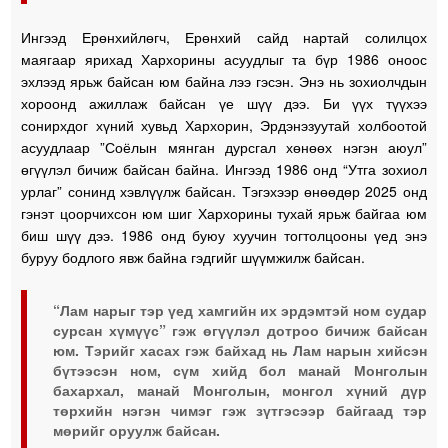
Ингээд Ерөнхийлөгч, Ерөнхий сайд нартай солилцох
маягаар ярихад Хархорины асуудлыг та бүр 1986 оноос
эхлээд ярьж байсан юм байна лээ гэсэн. Энэ нь зохиолчдын
хороонд ажиллаж байсан үе шүү дээ. Би үүх түүхээ
сонирхдог хүний хувьд Хархорин, Эрдэнэзуутай холбоотой
асуудлаар ”Соёлын мянган дурсгал хөнөөх нэгэн аюул”
өгүүлэл бичиж байсан байна. Ингээд 1986 онд “Утга зохиол
урлаг” сонинд хэвлүүлж байсан. Тэгэхээр өнөөдөр 2025 онд
гэнэт цоорчихсон юм шиг Хархорины тухай ярьж байгаа юм
биш шүү дээ. 1986 онд буюу хуучин тогтолцооны үед энэ
буруу бодлого явж байна гэдгийг шүүмжилж байсан.
“Лам нарыг тэр үед хамгийн их эрдэмтэй ном судар
сурсан хүмүүс” гэж өгүүлэл дотроо бичиж байсан
юм. Тэрийг хасах гэж байхад нь Лам нарын хийсэн
бүтээсэн ном, сүм хийд бол манай Монголын
бахархал, манай Монголын, монгол хүний дүр
төрхийн нэгэн чимэг гэж зүтгэсээр байгаад тэр
мөрийг оруулж байсан.