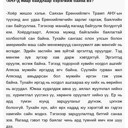
-АНУ-д ямар байдлаар хэрэгжиж байна вэ?
-Хоёр жишээ хэлье. Саяхан Ерөнхийлөгч Трамп АНУ-ын
түүхэнд анх удаа Ерөнхийлөгчийн зарлиг гаргаж, Баялгийн
сан байгууллаа. Тэгэхээр манайд яагаад байгуулж болдоггүй
юм. Хоёрдугаарт, Аляска мужид байгалийн баялагтай
холбоотой сан байна. Тухайн сангаас олон улсын болон
америкийн маш сайн менежерүүд санхүүжилт авч мөнгийг нь
өсгөдөг. Эдийн засгийн зөв зүйтэй эргэлтэд оруулдаг. Тэд
мөнгөө зүв зүгээр хав дарж хэвтдэггүй. Эргэлтэд
оруулж, өсгөж байна. Тэгээд тодорхой хувийн ногдол ашгийг
Аляска мужийн иргэдэд өгч байна. Сүүлийн гурван жил
Аляскад амьдарсан бол мужийн иргэн гэж үзэж
байна. Тухайн иргэд нь ногдол ашгаараа юу хийх нь өөрийнх
нь асуудал. Юмаа худалдаж авна уу, аялал жуулчлал хийнэ
үү, хуримтлал үүсгэнэ үү, хөрөнгө оруулалт хийнэ үү. Ер нь
ард түмэн юунд зарцуулахыг дүгнэж, цэгнэж
болохгүй. Тухайн хүн, айл өрх надад юу хэрэгтэй вэ гэдгээ
хамгийн сайн мэднэ. Тэгэхээр зарцуулалтад битгий санаа
зов. Яагаад гэвэл тэр баялаг чинь ард түмний өмч юм шүү
дээ.