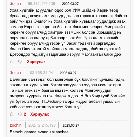
Зочин
66.181.177.136
2025.03.27
Ухаа худгийн асуудлыг одоо бол УИХ шийднэ Харин төрд
буцаагаад авчихвал ямар үр дагавар гарахыг тооцоолж байгаа
байлгүй дээ Онцлог нь Ухаа худгийн хувьцааг худалдаж авах
замаар Европын сэргээн босголт банк мөн яевроп Америкийн
хөрөнгө оруулагчид хамтран эзэмших болсон Эзэмшилд нь
өөрчлөлт орвол оу арбитраар явах биз Гуравдагч хөршийн
хөрөнгөө оруулагчид гэсэн үг Засаг тэдэнтэй заргалдах
болно Оюу ятолгой ч ойрдоо маргаллдаад байгаа сурагтай
Дотооддоо төдийгүй гадагшаа хэрүүл маргаантай байж дээ
Хариулах
Зочин
103.168.34.24
2025.03.27
Баялгийн сан гэдэг бол монголын бүх баялгийг цөлмөх гадны
захиалгыг хуульчлан баталгаажуулсан хууран мэхлэх арга.
Та нарт өгөх гэж байгаа юм гэж хэлээд Монголчуудыг
амархан хуурчихна гэж бодож л дээ. Н.Энхбаяр гуай бол ийм
үл бүтэх этгээд. Н.Энхбаяр та эрх мэдэл албан тушаалын
хойноос үхэн хатан зүтгэхээ больж үз
2
Хариулах
zochin
202.72.245.198
2025.03.27
Batschugaaraa avaad zailaachee.