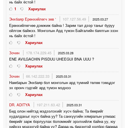
нь байх ёстой !
1
Хариулах
Энхбаяр Ерөнхийлөгч зөв ‘
107.127.56.49
2025.03.27
Ерөнхийлөгчөө дэмжиж байна ! Зарим тал дээр таныг буруу
ойлгож байжээ. Монголын Ард түмэн Байгалийн баялгын эзэн
нь байх ёстой !
Хариулах
Зочин
178.174.229.45
2025.03.28
ENE AVILGACHIN PISDUU UHEEGUI BNA UUU ?
Хариулах
Зочин
66.142.222.33
2025.03.31
Намбарын Энхбаяр бол монголын ард түмний төлөө тэмцдэг
эх оронч гэдгийг ард түмэн мэднээ
Хариулах
DR. ADITYA
197.211.63.42
2025.03.31
Бид олон нийтэд мэдээлэхийг хүсч байна; Та бөөрийг
худалдахыг хүсч байна уу? Та санхүүгийн хямралын улмаас
бөөрийг зарж борлуулах боломжийг эрэлхийлж байна уу, юу
хийхээ мэдэхгүй байна уу? Дараа нь бидэнтэй холбоо бариад