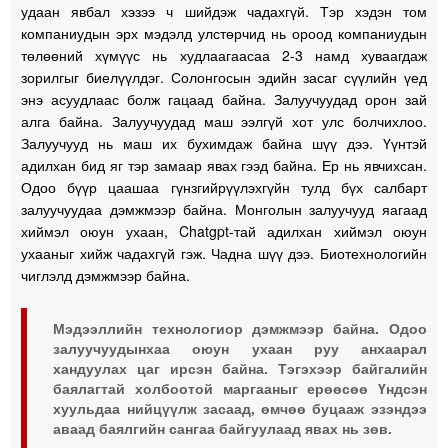
удаан явбал хэзээ ч шийдэж чадахгүй. Тэр хэдэн том
компаниудын эрх мэдэлд улстөрчид нь ороод компаниудын
төлөөний хүмүүс нь худлаагаасаа 2-3 намд хуваагдаж
зорилгыг биелүүлдэг. Солонгосын эдийн засаг сүүлийн үед
энэ асуудлаас болж гацаад байна. Залуучуудад орон зай
алга байна. Залуучуудад маш ээлгүй хот улс болчихлоо.
Залуучууд нь маш их бухимдаж байна шүү дээ. Үүнтэй
адилхан бид яг тэр замаар явах гээд байна. Ер нь явчихсан.
Одоо бүүр цаашаа гүнзгийрүүлэхгүйн тулд бүх салбарт
залуучуудаа дэмжмээр байна. Монголын залуучууд яагаад
хиймэл оюун ухаан, Chatgpt-тай адилхан хиймэл оюун
ухааныг хийж чадахгүй гэж. Чадна шүү дээ. Биотехнологийн
чиглэлд дэмжмээр байна.
Мэдээллийн технологиор дэмжмээр байна. Одоо
залуучуудынхаа оюун ухаан руу анхаарал
хандуулах цаг ирсэн байна. Тэгэхээр байгалийн
баялагтай холбоотой маргааныг ерөөсөө Үндсэн
хуульдаа нийцүүлж засаад, өмчөө буцааж эзэндээ
аваад баялгийн сангаа байгуулаад явах нь зөв.