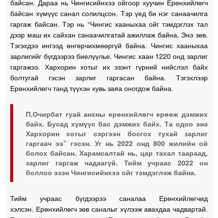
байсан. Дараа нь Чингисийнхээ ойгоор хуучин Ерөнхийлөгч
байсан хүмүүс санал солилцсон. Тэр үед би нэг санаачилга
гаргаж байсан. Тэр нь “Чингис хааныхаа ойг тэмдэглэх тал
дээр маш их сайхан санаачилгатай ажиллаж байна. Энэ зөв.
Тэгэхдээ ингээд өнгөрчихмөөргүй байна. Чингис хааныхаа
зарлигийг бүгдээрээ биелүүлье. Чингис хаан 1220 онд зарлиг
гаргажээ. Хархорин хотыг их эзэнт гүрний нийслэл байх
болтугай гэсэн зарлиг гаргасан байна. Тэгэхлээр
Ерөнхийлөгч танд түүхэн хувь заяа оногдож байна.
П.Очирбат гуай анхны ерөнхийлөгч ерөөж дэмжих
байх. Бусад хүмүүс бас дэмжих байх. Та одоо энэ
Хархорин хотыг сэргээн босгох тухай зарлиг
гаргаач ээ” гэсэн. Уг нь 2022 онд 800 жилийн ой
болох байсан. Харамсалтай нь, цар тахал таараад,
зарлиг гаргаж чадаагүй. Тийм учраас 2022 он
боллоо эзэн Чингисийнхээ ойг тэмдэглэж байна.
Тийм учраас бүгдээрээ саналаа Ерөнхийлөгчид
хэлсэн. Ерөнхийлөгч зөв саналыг хүлээж авахдаа чадвартай.