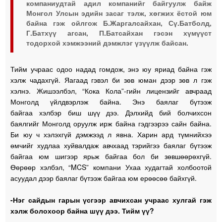
компаниудтай адил компанийг байгуулж байж
Монгол Улсын эдийн засаг тэлж, хөгжих ёстой юм
байна гэж ойлгож Б.Жаргалсайхан, Сү.Батболд,
Г.Батхүү агсан, П.Батсайхан гэсэн хүмүүст
тодорхой хэмжээний дэмжлэг үзүүлж байсан.
Тийм учраас одоо надад гомдож, энэ юу яриад байна гэж
хэлж чадахгүй. Яагаад гэвэл би зөв юман дээр зөв л гэж
хэлнэ. Жишээлбэл, “Кока Кола”-гийн лицензийг авчраад
Монголд үйлдвэрлэж байна. Энэ баялаг бүтээж
байгаа хэлбэр биш шүү дээ. Дэлхийд бий болчихсон
баялгийг Монголд оруулж ирж байна гэдгээрээ сайн байна.
Би юу ч хэлэхгүй дэмжээд л явна. Харин ард түмнийхээ
өмчийг худлаа хуйвалдаж авчхаад тэрийгээ баялаг бүтээж
байгаа юм шигээр ярьж байгаа бол би зөвшөөрөхгүй.
Өөрөөр хэлбэл, “MCS” компани Ухаа худагтай холбоотой
асуудал дээр баялаг бүтээж байгаа юм ерөөсөө байхгүй.
-Нэг сайдын гарын үсгээр авчихсан учраас хулгай гэж
хэлж болохоор байна шүү дээ. Тийм үү?