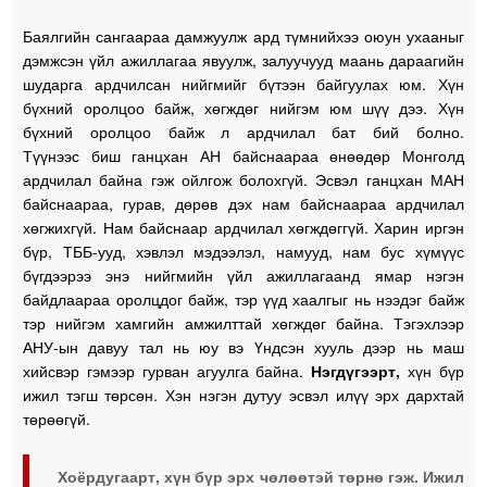
Баялгийн сангаараа дамжуулж ард түмнийхээ оюун ухааныг
дэмжсэн үйл ажиллагаа явуулж, залуучууд маань дараагийн
шударга ардчилсан нийгмийг бүтээн байгуулах юм. Хүн
бүхний оролцоо байж, хөгждөг нийгэм юм шүү дээ. Хүн
бүхний оролцоо байж л ардчилал бат бий болно.
Түүнээс биш ганцхан АН байснаараа өнөөдөр Монголд
ардчилал байна гэж ойлгож болохгүй. Эсвэл ганцхан МАН
байснаараа, гурав, дөрөв дэх нам байснаараа ардчилал
хөгжихгүй. Нам байснаар ардчилал хөгждөггүй. Харин иргэн
бүр, ТББ-ууд, хэвлэл мэдээлэл, намууд, нам бус хүмүүс
бүгдээрээ энэ нийгмийн үйл ажиллагаанд ямар нэгэн
байдлаараа оролцдог байж, тэр үүд хаалгыг нь нээдэг байж
тэр нийгэм хамгийн амжилттай хөгждөг байна. Тэгэхлээр
АНУ-ын давуу тал нь юу вэ Үндсэн хууль дээр нь маш
хийсвэр гэмээр гурван агуулга байна.
Нэгдүгээрт,
хүн бүр
ижил тэгш төрсөн. Хэн нэгэн дутуу эсвэл илүү эрх дархтай
төрөөгүй.
Хоёрдугаарт,
хүн бүр эрх чөлөөтэй төрнө гэж. Ижил