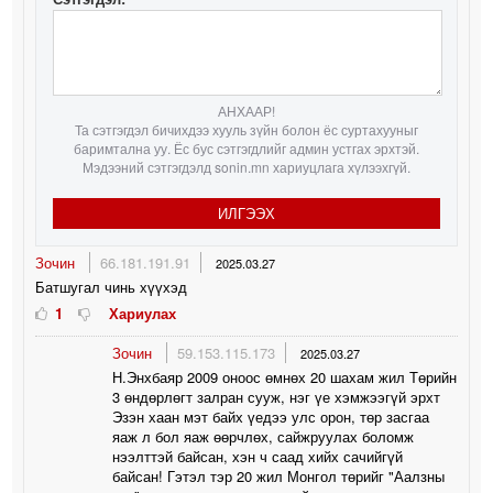
АНХААР!
Та сэтгэгдэл бичихдээ хууль зүйн болон ёс суртахууныг
баримтална уу. Ёс бус сэтгэгдлийг админ устгах эрхтэй.
Мэдээний сэтгэгдэлд sonin.mn хариуцлага хүлээхгүй.
ИЛГЭЭХ
Зочин
66.181.191.91
2025.03.27
Батшугал чинь хүүхэд
1
Хариулах
Зочин
59.153.115.173
2025.03.27
Н.Энхбаяр 2009 оноос өмнөх 20 шахам жил Төрийн
3 өндөрлөгт залран сууж, нэг үе хэмжээгүй эрхт
Эзэн хаан мэт байх үедээ улс орон, төр засгаа
яаж л бол яаж өөрчлөх, сайжруулах боломж
нээлттэй байсан, хэн ч саад хийх сачийгүй
байсан! Гэтэл тэр 20 жил Монгол төрийг "Аалзны