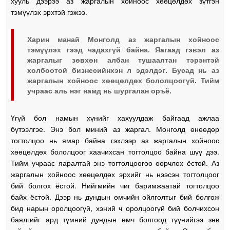
хууль дээрээ аз жаргалын хойноос хөөцөлдөх зүтгэн
тэмүүлэх эрхтэй гэжээ.
Харин манай Монголд аз жаргалын хойноос
тэмүүлэх гээд чадахгүй байна. Яагаад гэвэл аз
жаргалыг зөвхөн албан тушаалтан тэрэнтэй
холбоотой бизнесийнхэн л эдэлдэг. Бусад нь аз
жаргалын хойноос хөөцөлдөх бололцоогүй. Тийм
учраас аль нэг намд нь шургалан оръё.
Үгүй бол намын хүнийг хахуулдаж байгаад ажлаа
бүтээлгэе. Энэ бол миний аз жаргал. Монголд өнөөдөр
тогтолцоо нь ямар байна гэхлээр аз жаргалын хойноос
хөөцөлдөх бололцоог хаачихсан тогтолцоо байна шүү дээ.
Тийм учраас яаралтай энэ тогтолцоогоо өөрчлөх ёстой. Аз
жаргалын хойноос хөөцөлдөх эрхийг нь нээсэн тогтолцоог
бий болгох ёстой. Нийгмийн чиг баримжаатай тогтолцоо
байх ёстой. Дээр нь дундын өмчийн ойлголтыг бий болгож
бид нарын оролцоогүй, хэний ч оролцоогүй бий болчихсон
баялгийг ард түмний дундын өмч болгоод түүнийгээ зөв