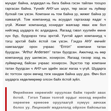
мундаг байна, алдагдал нь бага байна гэсэн тайлан тооцоо
гаргасан байна. Үүнийг АНУ-ын шүүх, төр засаг нь луйвар
булхай гэж үзсэн. Компани нь том байна уу, жижиг байна уу
хамаагүй. Том компаниуд нь асуудал гаргахаар яадаг ч
үгүй. Жижиг компаниуд хохирдог маягаар явах юм бол
нийгэмд шударга ёс алдагдана. Яагаад гэвэл хуулийн өмнө
хүн бүр, бүгдээрээ тэгш эрхтэй. Үүнтэй адил компаниуд ч
тэгш эрхтэй байх ёстой гэж үзсэн. Гэхдээ АНУ өмчийг
хамгаалдаг орон учраас “Enron” компани татан
буугдсан. “Arthur Andersen” татан буугдсан. Ажилчид нь өөр
компаниуд руу шилжсэн, хохирсон. Яагаад гэхээр эзэд нь
луйварчид байсан учраас хохирсон. Эцэстээ тэр компани
татан буугдсан ч АНУ-ын эдийн засаг яагаа ч үгүй. Шударга
ёс тогтсон орон өмчид тэгж хандаж байна шүү дээ. Өмч бол
шударга хөдөлмөрөөр олсон байх ёстой зүйл.
Өөрийнхөө хөрөнгийг оруулсан байж тэрийг авах
ёстой. Гэтэл Таван толгой ордыг нээхэд өөрийн
хөрөнгөө ерөөсөө оруулаагүй хүмүүс авчхаж
болох уу. Лицензийг мэдээлэлд ойрхон байсныгаа