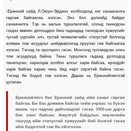
-Ерөнхий сайд Л.Оюун-Эрдэнэ холбогдоод нэг санаачилга
гаргаж байгаагаа хэлсэн. Энэ бол дэлхийд байдаг
санаачилга. Тэр нь ажлын туршлагатай, олонд танигдсан
гэхдээ зөвхөн дотооддоо биш гадаадад танигдсан хүмүүсийг
тусгай үүргийн элч, тусгай төлөөлөгчийн статустай болгоод
аливаа том асуудлыг шийдвэрлэхэд оруулах гэж байгаагаа
хэлсэн. Тэгээд та оролцооч гэсэн. Монголд тулгамдсан олон
том асуудлууд байна. Таны туршлага гадаад дотоодод
танилцсан, харилцаа холбоо алсыг харж байгаа, ирээдүйг
харж байгаа хараа чинь бид нарт хэрэгтэй байна гэсэн.
Тэгээд би бодъё гэж хэлсэн. Дараа нь Ерөнхийлөгчтэй
уулзсан.
Ерөнхийлөгч бас Ерөнхий сайд ийм санал гаргаж
байгаа. Би бас дэмжиж байгаа тийм учраас та бүхэн
маань хүч чадлаа дайчлаарай гэсэн. УИХ-ын дарга
бас хамт байсан. Аюулгүй байдлын зөвлөлийн
гишүүд ийм статустай хүмүүсийг бий болгоё гэсэн
ийм бодолтой гэж би ойлгосон.