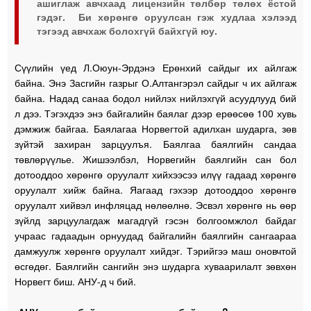
ашиглаж авчхаад лицензийн төлбөр төлөх ёстой
гэдэг. Би хөрөнгө оруулсан гэж худлаа хэлээд
тэгээд авчхаж болохгүй байхгүй юу.
Сүүлийн үед Л.Оюун-Эрдэнэ Ерөнхий сайдыг их айлгаж
байна. Энэ Засгийн газрыг О.Алтангэрэл сайдыг ч их айлгаж
байна. Надад санаа бодол нийлэх нийлэхгүй асуудлууд бий
л дээ. Тэгэхдээ энэ байгалийн баялаг дээр ерөөсөө 100 хувь
дэмжиж байгаа. Баялагаа Норвегтой адилхан шударга, зөв
зүйтэй захиран зарцуулъя. Баялгаа баялгийн сандаа
төвлөрүүлье. Жишээлбэл, Норвегийн баялгийн сан бол
дотооддоо хөрөнгө оруулалт хийхээсээ илүү гадаад хөрөнгө
оруулалт хийж байна. Яагаад гэхээр дотооддоо хөрөнгө
оруулалт хийвэл инфляцад нөлөөлнө. Эсвэл хөрөнгө нь өөр
зүйлд зарцуулагдаж магадгүй гэсэн болгоомжлол байдаг
учраас гадаадын орнуудад байгалийн баялгийн сангаараа
дамжуулж хөрөнгө оруулалт хийдэг. Тэрийгээ маш оновчтой
өсгөдөг. Баялгийн сангийн энэ шударга хуваарилалт зөвхөн
Норвегт биш. АНУ-д ч бий.