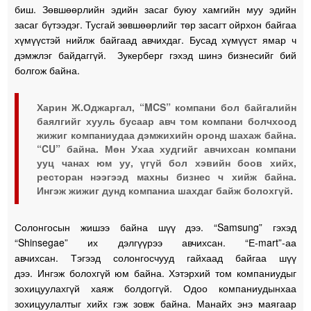
биш. Зөвшөөрлийн эдийн засаг буюу хамгийн муу эдийн
засаг бүтээдэг. Тусгай зөвшөөрлийг төр засагт ойрхон байгаа
хүмүүстэй нийлж байгаад авчихдаг. Бусад хүмүүст ямар ч
дэмжлэг байдаггүй. Зукерберг гэхэд шинэ бизнесийг бий
болгож байна.
Харин Ж.Оджаргал, “MCS” компани бол байгалийн
баялгийг хууль бусаар авч том компани болчхоод
жижиг компаниудаа дэмжихийн оронд шахаж байна.
“CU” байна. Мөн Ухаа худгийг авчихсан компани
ууц чанах юм уу, үгүй бол хэвийн боов хийх,
ресторан нээгээд махны бизнес ч хийж байна.
Ингэж жижиг дунд компаниа шахдаг байж болохгүй.
Солонгосын жишээ байна шүү дээ. “Samsung” гэхэд
“Shinsegae” их дэлгүүрээ авчихсан. “Е-mart”-аа
авчихсан. Тэгээд солонгосчууд гайхаад байгаа шүү
дээ. Ингэж болохгүй юм байна. Хэтэрхий том компаниудыг
зохицуулахгүй хаяж болдоггүй. Одоо компаниудынхаа
зохицуулалтыг хийх гэж зовж байна. Манайх энэ маягаар