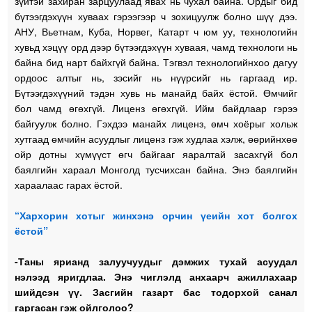
зүйтэй захиран зарцуулаад явах нь чухал байна. Ордыг бид
бүтээгдэхүүн хуваах гэрээгээр ч зохицуулж болно шүү дээ.
АНУ, Вьетнам, Куба, Норвег, Катарт ч юм уу, технологийн
хувьд хэцүү орд дээр бүтээгдэхүүн хуваая, чамд технологи нь
байна бид нарт байхгүй байна. Тэгвэл технологийнхоо дагуу
ордоос алтыг нь, зэсийг нь нүүрсийг нь гаргаад ир.
Бүтээгдэхүүний тэдэн хувь нь манайд байх ёстой. Өмчийг
бол чамд өгөхгүй. Лиценз өгөхгүй. Ийм байдлаар гэрээ
байгуулж болно. Гэхдээ манайх лиценз, өмч хоёрыг хольж
хутгаад өмчийн асуудлыг лиценз гэж худлаа хэлж, өөрийнхөө
ойр дотны хүмүүст өгч байгааг яаралтай засахгүй бол
баялгийн хараал Монголд тусчихсан байна. Энэ баялгийн
хараалаас гарах ёстой.
“Хархорин хотыг жинхэнэ орчин үеийн хот болгох
ёстой”
-Таны ярианд залуучуудыг дэмжих тухай асуудал
нэлээд яригдлаа. Энэ чиглэлд анхаарч ажиллахаар
шийдсэн үү. Засгийн газарт бас тодорхой санал
гаргасан гэж ойлголоо?