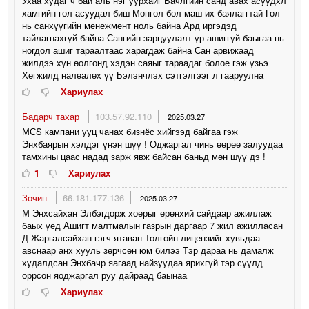
Ухаа худаг ч бай аль нэг уурхайг Бачлгийн санд авах асуудхл
хамгийн гол асуудал биш Монгол бол маш их баялаггтай Гол
нь санхүүгийн менежмент ноль байна Ард иргэдэд
тайлагнахгүй байна Сангийн зарцуулалт үр ашиггүй баыгаа нь
ногдол ашиг тараалтаас харагдаж байна Сан арвижаад
жилдээ хүн өолгонд хэдэн саяыг тараадаг болое гэж үзьэ
Хөгжилд налөалөх үү Бэлэнчлэх сэтгэлгээг л гааруулна
Хариулах
Бадарч тахар
103.57.92.110
2025.03.27
МСS кампани ууц чанах бизнёс хийгээд байгаа гэж
Энхбаярын хэлдэг үнэн шүү ! Оджаргал чинь өөрөө залуудаа
тамхины цаас надад зарж явж байсан баньд мөн шүү дэ !
1
Хариулах
Зочин
66.181.177.136
2025.03.27
М Энхсайхан Элбэгдорж хоерыг ерөнхий сайдаар ажиллаж
баых үед Ашигт малтмалын газрын даргаар 7 жил ажилласан
Д Жаргалсайхан гэгч ятаван Толгойн лицензийг хувьдаа
авснаар анх хууль зөрчсөн юм билээ Тэр дараа нь дамалж
худалдсан Энхбачр яагаад найзуудаа ярихгүй тэр сүүлд
оррсон яоджаргал руу дайраад баынаа
Хариулах