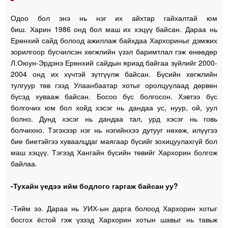
Одоо бол энэ нь нэг их айхтар гайхалтай юм
биш. Харин 1986 онд бол маш их хэцүү байсан. Дараа нь
Ерөнхий сайд болоод ажиллаж байхдаа Хархориныг дэмжих
зорилгоор бүсчилсэн хөгжлийн үзэл баримтлал гэж өнөөдөр
Л.Оюун-Эрдэнэ Ерөнхий сайдын яриад байгаа зүйлийг 2000-
2004 онд их хүчтэй зүтгүүлж байсан. Бүсийн хөгжлийн
тулгуур төв гээд Улаанбаатар хотыг оролцуулаад дөрвөн
бүсэд хувааж байсан. Босоо бүс болгосон. Хэвтээ бүс
болгочих юм бол хойд хэсэг нь дандаа ус, нуур, ой, уул
болно. Дунд хэсэг нь дандаа тал, урд хэсэг нь говь
болчихно. Тэгэхээр нэг нь нэгийнхээ дутууг нөхөж, илүүгээ
бие биетэйгээ хуваалцдаг маягаар бүсийг зохицуулахгүй бол
маш хэцүү. Тэгээд Хангайн бүсийн төвийг Хархорин болгож
байлаа.
-Тухайн үедээ ийм бодлого гаргаж байсан уу?
-Тийм ээ. Дараа нь УИХ-ын дарга болоод Хархорин хотыг
босгох ёстой гэж үзээд Хархорин хотын шавыг нь тавьж