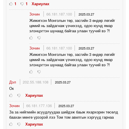
1
1
Хариулах
Зочин
66.181.187.100
2025.03.27
Жижигхэн Монголын төр, засгийн 3 өндөр лөгийг
цөмий нь зайдагнаж үзчихээд, одоо юунд ямар
элэнцэгтэн шунаад байгаа улаан туучий вэ ?!
Зочин
66.181.187.100
2025.03.27
Жижигхэн Монголын төр, засгийн 3 өндөр лөгийг
цөмий нь зайдагнаж үзчихээд, одоо юунд ямар
элэнцэгтэн шунаад байгаа улаан туучий вэ ?!
Дэл
202.55.188.108
2025.03.27
Ок
Хариулах
Зочин
66.181.177.136
2025.03.27
За за нийгмийн асуудлуудаа шийдэж баыж яхархорин төсөлд
баахан мөнгө үрээрэй лээ Том том авилгын хэргүүд гарнаа
Хариулах