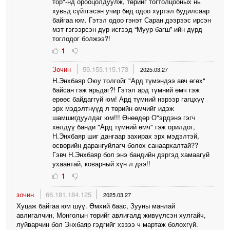
тор"-нд орооцолдуулж, төрийг тогтолцооных нь
хувьд сүйтгэсэн учир бид одоо хүртэл будилсаар
байгаа юм. Гэтэл одоо гэнэт Саран дээрээс ирсэн
мэт гэгээрсэн дүр исгээд “Муур багш”-ийн дүрд
тоглодог болжээ?!
1
Зочин
59.153.115.173
2025.03.27
Н.Энхбаяр Оюу толгойг "Ард түмэндээ авч өгөх"
байсан гэж ярьдаг?! Гэтэл ард түмний өмч гэж
ерөөс байдаггүй юм! Ард түмний нэрээр гагцхүү
эрх мэдэлтнүүд л төрийн өмчийг идэж
шамшигдуулдаг юм!!! Өнөөдөр О"эрдэнэ гэгч
хөлдүү банди "Ард түмний өмч" гэж орилдог,
Н.Энхбаяр шиг дангаар захирах эрх мэдэлтэй,
өсвөрийн дарангуйлагч болох санаархалтай??
Гэвч Н.Энхбаяр бол энэ бандийн дэргэд хамаагүй
ухаантай, коварный хүн л дээ!!
1
зочин
66.181.184.125
2025.03.27
Хуцаж байгаа юм шүү. Өмхий баас, Зууны манлай
авлигалчин, Монголын төрийг авлигалд живүүлсэн хулгайч,
луйварчин бол Энхбаяр гэдгийг хэзээ ч мартаж болохгүй.