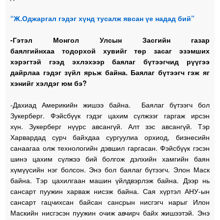
“Ж.Оджаргал гэдэг хүнд тусалж явсан үе надад бий”
-Гэтэл Монгол Улсын Засгийн газар
баялгийнхаа тодорхой хувийг төр засаг эзэмших
хэрэгтэй гээд эхлэхээр баялаг бүтээгчид рүүгээ
дайрлаа гэдэг зүйл ярьж байна. Баялаг бүтээгч гэж яг
хэнийг хэлдэг юм бэ?
-Дахиад Америкийн жишээ байна. Баялаг бүтээгч бол
Зукерберг. Фэйсбүүк гэдэг цахим сүлжээг гаргаж ирсэн
хүн. Зукерберг нүүрс авсангүй. Алт зэс авсангүй. Тэр
Харвардад сурч байхдаа сургуулиа орхиод, бизнесийн
санаагаа олж технологийн дэвшил гаргасан. Фэйсбүүк гэсэн
шинэ цахим сүлжээ бий болгож дэлхийн хамгийн баян
хүмүүсийн нэг болсон. Энэ бол баялаг бүтээгч. Элон Маск
байна. Тэр цахилгаан машин үйлдвэрлэж байна. Дээр нь
сансарт пуужин харваж нисэж байна. Сая хүртэл АНУ-ын
сансарт гацчихсан байсан сансрын нисгэгч нарыг Илон
Маскийн нисгэсэн пуужин очиж авчирч байх жишээтэй. Энэ