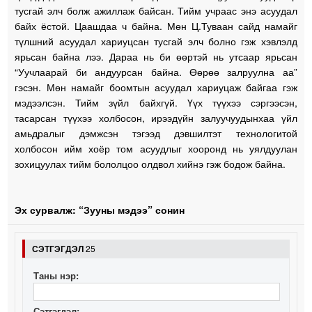
тусгай элч болж ажиллаж байсан. Тийм учраас энэ асуудал
байх ёстой. Цаашдаа ч байна. Мөн Ц.Туваан сайд намайг
түлшний асуудал хариуцсан тусгай элч болно гэж хэвлэлд
ярьсан байна лээ. Дараа нь би өөртэй нь утсаар ярьсан
“Уучлаарай би андуурсан байна. Өөрөө залруулна аа”
гэсэн. Мөн намайг боомтын асуудал хариуцаж байгаа гэж
мэдээлсэн. Тийм зүйл байхгүй. Үүх түүхээ сэргээсэн,
тасарсан түүхээ холбосон, ирээдүйн залуучуудынхаа үйл
амьдралыг дэмжсэн тэгээд дэвшилтэт технологитой
холбосон ийм хоёр том асуудлыг хооронд нь уялдуулан
зохицуулах тийм бололцоо олдвол хийнэ гэж бодож байна.
Эх сурвалж: “Зууны мэдээ” сонин
СЭТГЭГДЭЛ
25
Таны нэр:
Сэтгэгдэл: