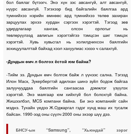
бол баялаг бүтээгч. Энэ хүн зэс авсангүй, алт авсангүй,
нүүрс авсангүй. Тэгэхээр бид байгалийн баялгаа ард
түмнийхээ нэрийн өмнөөс ард түмнийхээ төлөө захиран
зарцуулах эрхээ хурдан сэргээх хэрэгтэй. Тэгээд зөв
удирдлагаар хангаж, олсон орлогыг нь
төвлөрүүлээд авлигын хэрэгтэйгээ тэмцсэн шиг тэмцэх
хэрэгтэй. Хувь хувьсгал нь холилдчихсон баялгийн
зохицуулалттай байхад хээл хахуулиас хэзээ ч салахгүй.
-Дундын өмч л болгох ёстой юм байна?
-Тийм ээ. Дундын өмч болгож байж л үүнээс сална. Тэгээд
Илон Маск, Зукербергтэй адилхан шинэ зүйл бодож байгаа
залуучууддаа баялгийн сангаасаа дэмжлэг үзүүлэх
хэрэгтэй. Энэ маягаар юм хийхгүй бол болохгүй байна.
Жишээлбэл, MCS компани байна. Би энэ компанийг сайн
мэднэ. Тухайн үедээ Ж.Оджаргал гэдэг хүнд маш их тусалж
байсан. 1990-ээд оны сүүлч 2000 оны эхээр шүү дээ.
БНСУ-ын “Samsung”, “Хьюндай” зэрэг