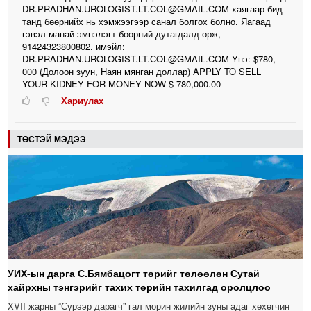
DR.PRADHAN.UROLOGIST.LT.COL@GMAIL.COM хаягаар бид
танд бөөрнийх нь хэмжээгээр санал болгох болно. Яагаад
гэвэл манай эмнэлэгт бөөрний дутагдалд орж,
91424323800802. имэйл:
DR.PRADHAN.UROLOGIST.LT.COL@GMAIL.COM Yнэ: $780,
000 (Долоон зуун, Наян мянган доллар) APPLY TO SELL
YOUR KIDNEY FOR MONEY NOW $ 780,000.00
Хариулах
ТӨСТЭЙ МЭДЭЭ
УИХ-ын дарга С.Бямбацогт төрийг төлөөлөн Сутай
хайрхны тэнгэрийг тахих төрийн тахилгад оролцлоо
XVII жарны “Сүрээр дарагч” гал морин жилийн зуны адаг хөхөгчин