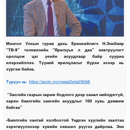
Монгол Улсын гурав дахь Ерөнхийлөгч Н.Энхбаяр
“ТВ-9” телевизийн “Ярилцъя л даа” нэвтрүүлэгт
оролцож цаг үеийн асуудлаар байр сууриа
илэрхийллээ. Түүний ярилцлагыг бүрэн эхээр нь
хүргэж байна.
Түрүүч нь
https://sonin.mn/newsDetail/9098
“Засгийн газрын зарим бодлого дээр санал нийлдэггүй,
харин баялгийн сангийн асуудлыг 100 хувь дэмжиж
байгаа”
-Баялгийн сантай холбоотой Үндсэн хуулийн заалтаа
хэрэгжүүлэхээр хувийн хэвшил рүүгээ дайрлаа. Энэ