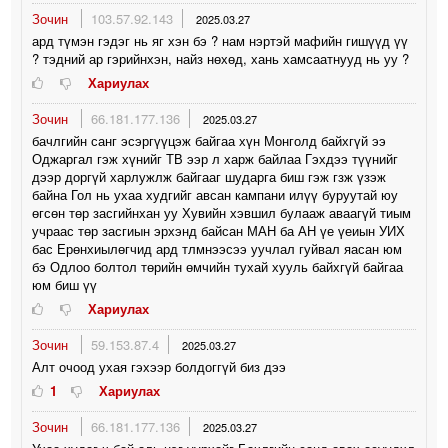
Зочин
103.57.92.143
2025.03.27
ард түмэн гэдэг нь яг хэн бэ ? нам нэртэй мафийн гишүүд үү
? тэдний ар гэрийнхэн, найз нөхөд, хань хамсаатнууд нь уу ?
Хариулах
Зочин
66.181.177.136
2025.03.27
бачлгийн санг эсэргүүцэж байгаа хүн Монголд байхгүй ээ
Оджаргал гэж хүнийг ТВ ээр л харж байлаа Гэхдээ түүнийг
дээр доргүй харлужлж байгааг шударга биш гэж гзж үзэж
байна Гол нь ухаа худгийг авсан кампани илүү буруутай юу
өгсөн төр засгийнхан уу Хувийн хэвшил булааж аваагүй тиым
учраас төр засгиын эрхэнд байсан МАН ба АН үе үеиын УИХ
бас Ерөнхиылөгчид ард тлмнээсээ уучлал гуйвал яасан юм
бэ Одлоо болтол төрийн өмчийн тухай хууль байхгүй байгаа
юм биш үү
Хариулах
Зочин
59.153.87.4
2025.03.27
Алт очоод ухая гэхээр болдоггүй биз дээ
1
Хариулах
Зочин
66.181.177.136
2025.03.27