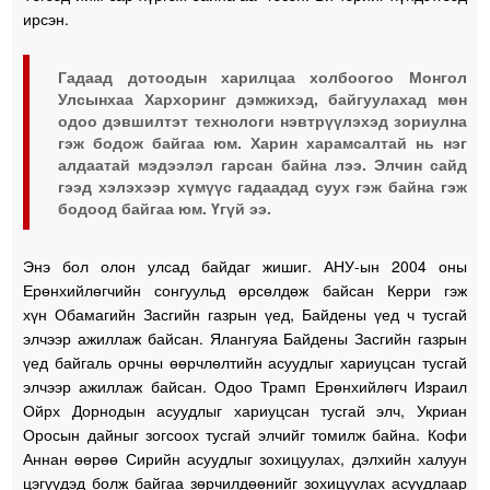
ирсэн.
Гадаад дотоодын харилцаа холбоогоо Монгол
Улсынхаа Хархоринг дэмжихэд, байгуулахад мөн
одоо дэвшилтэт технологи нэвтрүүлэхэд зориулна
гэж бодож байгаа юм. Харин харамсалтай нь нэг
алдаатай мэдээлэл гарсан байна лээ. Элчин сайд
гээд хэлэхээр хүмүүс гадаадад суух гэж байна гэж
бодоод байгаа юм. Үгүй ээ.
Энэ бол олон улсад байдаг жишиг. АНУ-ын 2004 оны
Ерөнхийлөгчийн сонгуульд өрсөлдөж байсан Керри гэж
хүн Обамагийн Засгийн газрын үед, Байдены үед ч тусгай
элчээр ажиллаж байсан. Ялангуяа Байдены Засгийн газрын
үед байгаль орчны өөрчлөлтийн асуудлыг хариуцсан тусгай
элчээр ажиллаж байсан. Одоо Трамп Ерөнхийлөгч Израил
Ойрх Дорнодын асуудлыг хариуцсан тусгай элч, Укриан
Оросын дайныг зогсоох тусгай элчийг томилж байна. Кофи
Аннан өөрөө Сирийн асуудлыг зохицуулах, дэлхийн халуун
цэгүүдэд болж байгаа зөрчилдөөнийг зохицуулах асуудлаар