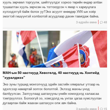
хууль зөрчвөл торгуулж, шийтгүүлдэг хэрнээ төрийн өндөр албан
тушаалтан хууль зөрчсөн нь тогтоогдсон ч ямар ч хариуцлага
хүлээдэггүй байж болох уу?Энэ асуулт өнөөдөр УИХ-ын хоёр
эмэгтэй гишүүнтэй холбоотой асуудлаар дахин тавигдаж байна.
3 өдрийн өмнө
48
МАН-ын 50 настнууд Хөвсгөлд, 40 настнууд нь Хэнтийд
“хуралджээ”
Энэ зуны туршид монголчууд эдийн засгийн хямралыг утгаар нь
эдэлсээр намартай золгох бололтой. Эхлээд махны үнэд
балбуулсан. Залгуулаад шатахууны үнийн нэмэгдэлд халаасаа
тэмтрүүллээ. Болоогүй ээ, хомсдолд нь унтах цагаа хумслуулан
дугаарлан байж жаахан шатахуун олж авч байна.
3 өдрийн өмнө
15