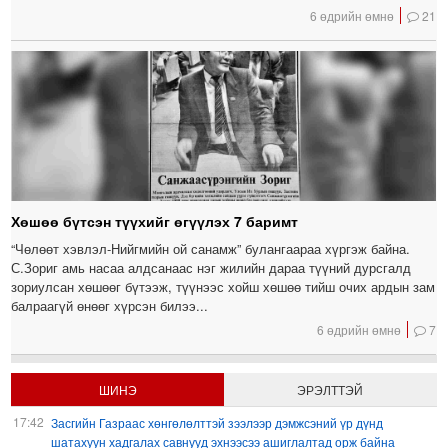
6 өдрийн өмнө
21
Хөшөө бүтсэн түүхийг өгүүлэх 7 баримт
“Чөлөөт хэвлэл-Нийгмийн ой санамж” булангаараа хүргэж байна.
С.Зориг амь насаа алдсанаас нэг жилийн дараа түүний дурсгалд
зориулсан хөшөөг бүтээж, түүнээс хойш хөшөө тийш очих ардын зам
балраагүй өнөөг хүрсэн билээ...
6 өдрийн өмнө
7
ШИНЭ
ЭРЭЛТТЭЙ
17:42
Засгийн Газраас хөнгөлөлттэй зээлээр дэмжсэний үр дүнд
шатахуун хадгалах савнууд эхнээсээ ашиглалтад орж байна