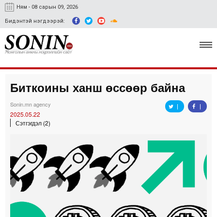
Ням - 08 сарын 09, 2026
Бидэнтэй нэгдээрэй:
Биткоины ханш өссөөр байна
Улс төр, эдийн засаг
Sonin.mn agency
Гэмт хэрэг
2025.05.22
Сэтгэгдэл (2)
Нийгэм, соёл
Спорт
Easy news