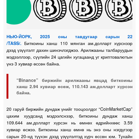
НЬЮ-ЙОРК, 2025 оны тавдугаар сарын 22
/TASS/.
Биткоины ханш 110 мянган ам.долларт хүрснээр
дээд үзүүлэлт дахин шинэчлэгджээ. Арилжааны талбаруудын
мэдээллээр, сүүлийн 24 цагийн хугацаанд уг криптовалютын
үнэ 3 хувиар өссөн байна.
“Binance” биржийн арилжааны явцад биткоины
ханш 2.94 хувиар өсөж, 110.143 ам.долларт хүрсэн
байна.
20 гаруй биржийн дундаж үнийг тооцоолдог “CoinMarketCap”
цахим хуудсанд мэдээлснээр, биткоины дундаж ханш
109.644 ам.долларт хүрсэн нь өмнөх өдрийнхөөс 3.59
хувиар өсжээ. Биткоины ханш өмнө нь энэ оны нэгдүгээр
сарын 20-нд түүхэн дээд үзүүлэлтэд хүрч өссөн юм. Тухайн