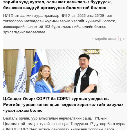
төрийн хүнд суртал, олон шат дамжлагыг бууруулж,
бизнесээ саадгүй өргөжүүлэх боломжтой боллоо
НИТХ-ын ээлжит хуралдаанаар НИТХ-ын 2025 оны 25/29 тоот
тогтоолоор батлагдсан журмын зарим хэсгийг хүчингүй болгож,
зөвшөөрлийн шинжтэй 103 бүртгэлээс нийслэлийн бизнес
эрхлэгчдийг чөлөөллөө.
1 өдрийн өмнө
5
Ц.Сандаг-Очир: COP17 ба COP31 хурлын уялдаа нь
Риогийн гурван конвенцын нэгдсэн хэрэгжилтийг ахиулах
чухал алхам болно
Байгаль орчин, уур амьсгалын өөрчлөлтийн сайд, НҮБ-ын
Цөлжилттэй тэмцэх тухай конвенцын Талуудын 17 дугаар бага хурал
(UNCCD COP17)-ыг зохион байгуулах Үндэсний хорооны дарга