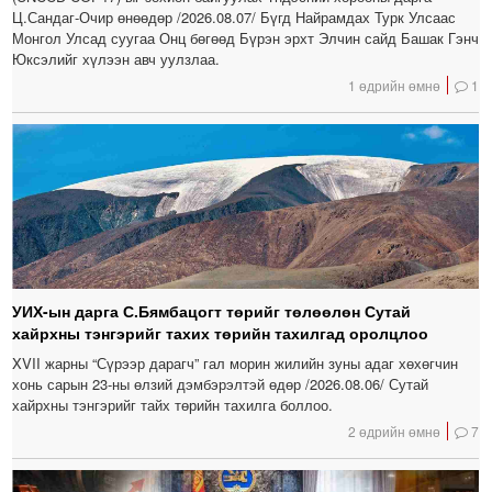
Ц.Сандаг-Очир өнөөдөр /2026.08.07/ Бүгд Найрамдах Турк Улсаас
Монгол Улсад суугаа Онц бөгөөд Бүрэн эрхт Элчин сайд Башак Гэнч
Юксэлийг хүлээн авч уулзлаа.
1 өдрийн өмнө
1
УИХ-ын дарга С.Бямбацогт төрийг төлөөлөн Сутай
хайрхны тэнгэрийг тахих төрийн тахилгад оролцлоо
XVII жарны “Сүрээр дарагч” гал морин жилийн зуны адаг хөхөгчин
хонь сарын 23-ны өлзий дэмбэрэлтэй өдөр /2026.08.06/ Сутай
хайрхны тэнгэрийг тайх төрийн тахилга боллоо.
2 өдрийн өмнө
7