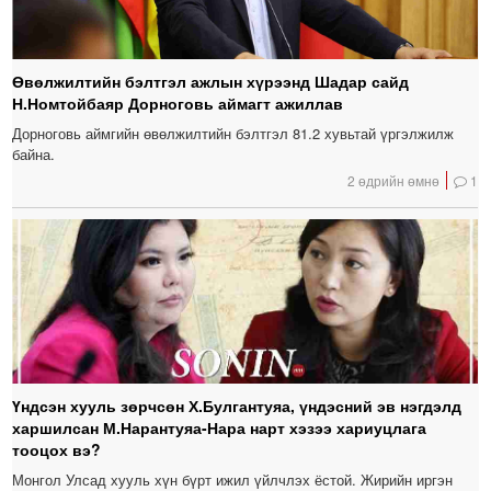
Өвөлжилтийн бэлтгэл ажлын хүрээнд Шадар сайд
Н.Номтойбаяр Дорноговь аймагт ажиллав
Дорноговь аймгийн өвөлжилтийн бэлтгэл 81.2 хувьтай үргэлжилж
байна.
2 өдрийн өмнө
1
Үндсэн хууль зөрчсөн Х.Булгантуяа, үндэсний эв нэгдэлд
харшилсан М.Нарантуяа-Нара нарт хэзээ хариуцлага
тооцох вэ?
Монгол Улсад хууль хүн бүрт ижил үйлчлэх ёстой. Жирийн иргэн