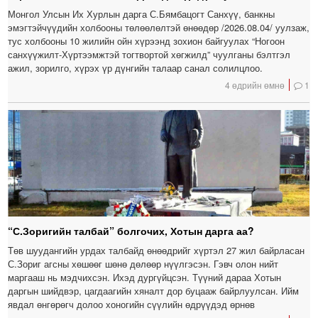
Монгол Улсын Их Хурлын дарга С.Бямбацогт Санхүү, банкны
эмэгтэйчүүдийн холбооны төлөөлөлтэй өнөөдөр /2026.08.04/ уулзаж,
тус холбооны 10 жилийн ойн хүрээнд зохион байгуулах “Ногоон
санхүүжилт-Хүртээмжтэй тогтвортой хөгжилд” чуулганы бэлтгэл
ажил, зорилго, хүрэх үр дүнгийн талаар санал солилцлоо.
4 өдрийн өмнө
1
“С.Зоригийн талбай” болгочих, Хотын дарга аа?
Төв шуудангийн урдах талбайд өнөөдрийг хүртэл 27 жил байрласан
С.Зориг агсны хөшөөг шөнө дөлөөр нүүлгэсэн. Гэвч олон нийт
маргааш нь мэдчихсэн. Ихэд дургүйцсэн. Түүний дараа Хотын
даргын шийдвэр, цагдаагийн хяналт дор буцааж байрлуулсан. Ийм
явдал өнгөрөгч долоо хоногийн сүүлийн өдрүүдэд өрнөв