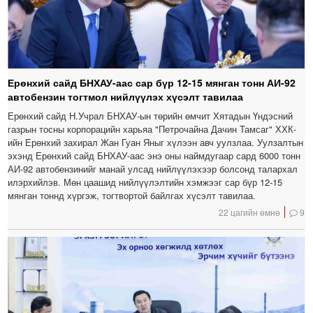
Ерөнхий сайд БНХАУ-аас сар бүр 12-15 мянган тонн АИ-92
автобензин тогтмол нийлүүлэх хүсэлт тавилаа
Ерөнхий сайд Н.Учрал БНХАУ-ын төрийн өмчит Хятадын Үндэсний
газрын тосны корпорацийн харьяа "Петрочайна Дачин Тамсаг" ХХК-
ийн Ерөнхий захирал Жан Гуан Яныг хүлээн авч уулзлаа. Уулзалтын
эхэнд Ерөнхий сайд БНХАУ-аас энэ оны наймдугаар сард 6000 тонн
АИ-92 автобензинийг манай улсад нийлүүлэхээр болсонд талархал
илэрхийлэв. Мөн цаашид нийлүүлэлтийн хэмжээг сар бүр 12-15
мянган тоннд хүргэж, тогтвортой байлгах хүсэлт тавилаа.
22 цагийн өмнө
9