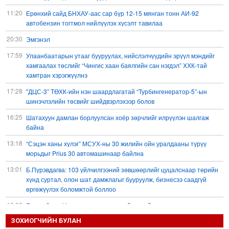
11:20
Ерөнхий сайд БНХАУ-аас сар бүр 12-15 мянган тонн АИ-92
автобензин тогтмол нийлүүлэх хүсэлт тавилаа
20:30
Эмгэнэл
17:59
Улаанбаатарын утааг бууруулах, нийслэлчүүдийн эрүүл мэндийг
хамгаалах төслийг “Чингис хаан баялгийн сан нэгдэл” ХХК-тай
хамтран хэрэгжүүлнэ
17:28
"ДЦС-3” ТӨХК-ийн нэн шаардлагатай “Турбингенератор-5”-ын
шинэчлэлийн төсвийг шийдвэрлэхээр болов
16:25
Шатахуун дамлан борлуулсан хоёр зөрчлийг илрүүлэн шалгаж
байна
13:18
“Сэцэн ханы хүлэг” МСУХ-ны 30 жилийн ойн уралдааны түрүү
морьдыг Prius 30 автомашинаар байлна
13:01
Б.Пүрэвдагва: 103 үйлчилгээний зөвшөөрлийг цуцалснаар төрийн
хүнд суртал, олон шат дамжлагыг бууруулж, бизнесээ саадгүй
өргөжүүлэх боломжтой боллоо
12:38
Европ Орос-Украины мөргөлдөөнийг энхийн замаар
шийдвэрлэхийг хүсвэл зэвсэг нийлүүлэхээ зогсоох ёстой гэжээ
ЗОХИОГЧИЙН БУЛАН