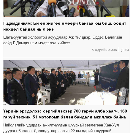
Г.Дамдинням: Би өөрийгөө өмөөрч байгаа юм биш, бодит
нөхцөл байдал нь л энэ
Шатахуунтай холбоотой асуудлаар Аж Үйлдвэр, Эрдэс Баялгийн
сайд Г.Дамдинням мэдээлэл хийлээ.
5 өдрийн өмнө
34
Үерийн эрсдэлээс сэргийлэхээр 700 гаруй алба хаагч, 160
гаруй техник, 51 мотопомп бэлэн байдалд ажиллаж байна
Нийслэлийн удирдах ажилтнуудын шуурхай зөвлөгөөн Хан-Уул
дүүрэгт боллоо. Долоодугаар сарын 22-ны өдрийн шуурхай