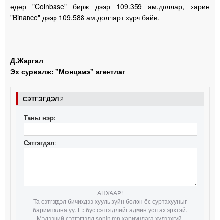
өдөр "Coinbase" бирж дээр 109.359 ам.доллар, харин
"Binance" дээр 109.588 ам.долларт хүрч байв.
Д.Жаргал
Эх сурвалж: "Монцамэ" агентлаг
СЭТГЭГДЭЛ
2
Таны нэр:
Сэтгэгдэл:
АНХААР!
Та сэтгэгдэл бичихдээ хууль зүйн болон ёс суртахууныг
баримтална уу. Ёс бус сэтгэгдлийг админ устгах эрхтэй.
Мэдээний сэтгэгдэлд sonin.mn хариуцлага хүлээхгүй.