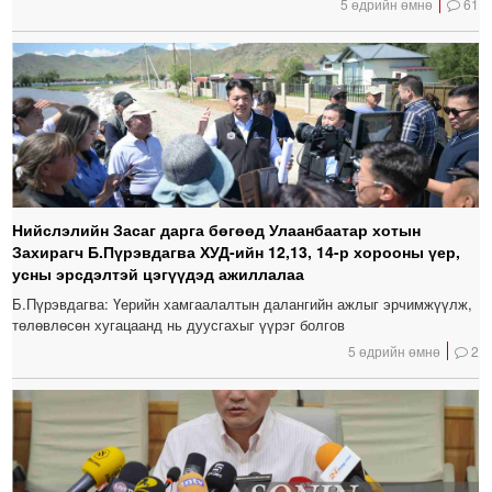
5 өдрийн өмнө
61
Нийслэлийн Засаг дарга бөгөөд Улаанбаатар хотын
Захирагч Б.Пүрэвдагва ХУД-ийн 12,13, 14-р хорооны үер,
усны эрсдэлтэй цэгүүдэд ажиллалаа
Б.Пүрэвдагва: Үерийн хамгаалалтын далангийн ажлыг эрчимжүүлж,
төлөвлөсөн хугацаанд нь дуусгахыг үүрэг болгов
5 өдрийн өмнө
2