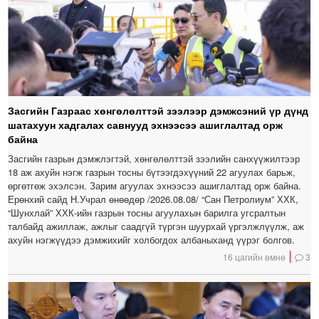
Засгийн Газраас хөнгөлөлттэй зээлээр дэмжсэний үр дүнд
шатахуун хадгалах савнууд эхнээсээ ашиглалтад орж
байна
Засгийн газрын дэмжлэгтэй, хөнгөлөлттэй зээлийн санхүүжилтээр
18 аж ахуйн нэгж газрын тосны бүтээгдэхүүний 22 агуулах барьж,
өргөтгөж эхэлсэн. Зарим агуулах эхнээсээ ашиглалтад орж байна.
Ерөнхий сайд Н.Учрал өнөөдөр /2026.08.08/ “Сан Петролиум” ХХК,
“Шунхлай” ХХК-ийн газрын тосны агуулахын барилга угсралтын
талбайд ажиллаж, ажлыг саадгүй түргэн шуурхай үргэлжлүүлж, аж
ахуйн нэгжүүдээ дэмжихийг холбогдох албаныханд үүрэг болгов.
16 цагийн өмнө
3