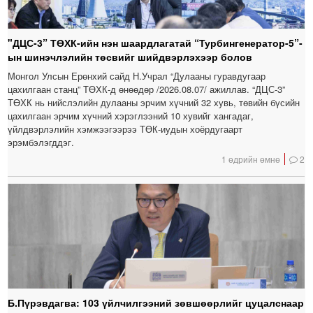
"ДЦС-3” ТӨХК-ийн нэн шаардлагатай “Турбингенератор-5”-
ын шинэчлэлийн төсвийг шийдвэрлэхээр болов
Монгол Улсын Ерөнхий сайд Н.Учрал “Дулааны гуравдугаар
цахилгаан станц” ТӨХК-д өнөөдөр /2026.08.07/ ажиллав. “ДЦС-3”
ТӨХК нь нийслэлийн дулааны эрчим хүчний 32 хувь, төвийн бүсийн
цахилгаан эрчим хүчний хэрэглээний 10 хувийг хангадаг,
үйлдвэрлэлийн хэмжээгээрээ ТӨК-иудын хоёрдугаарт
эрэмбэлэгддэг.
1 өдрийн өмнө
2
Б.Пүрэвдагва: 103 үйлчилгээний зөвшөөрлийг цуцалснаар