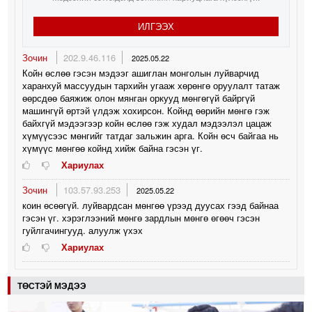
ИЛГЭЭХ
Зочин
202.9.46.116
2025.05.22
Койн өслөө гэсэн мэдээг ашиглан монголын луйварчид
харанхуй массуудын тархийн угааж хөрөнгө оруулалт татаж
өөрсдөө баяжиж олон мянган оркууд мөнгөгүй байргүй
машингүй өртэй үлдэж хохирсон. Койнд өөрийн мөнгө гэж
байхгүй мэдээгээр койн өслөө гэж худал мэдээлэл цацаж
хүмүүсээс мөнгийг татдаг зальжин арга. Койн өсч байгаа нь
хүмүүс мөнгөө койнд хийж байна гэсэн үг.
Хариулах
Зочин
103.57.93.253
2025.05.22
коин өсөөгүй. луйвардсан мөнгөө үрээд дуусах гээд байнаа
гэсэн үг. хэрэглээний мөнгө зардлын мөнгө өгөөч гэсэн
гуйлгачингууд. алуулж үхэх
Хариулах
ТӨСТЭЙ МЭДЭЭ