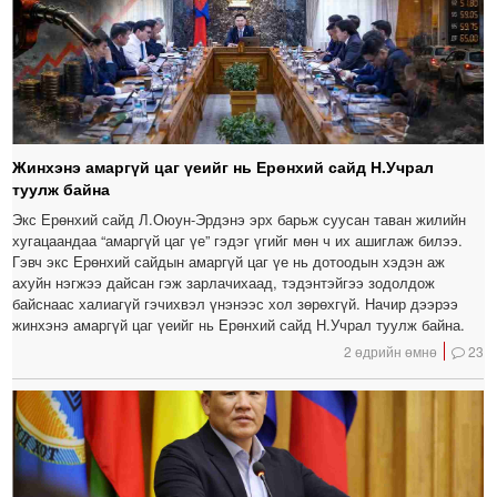
Жинхэнэ амаргүй цаг үеийг нь Ерөнхий сайд Н.Учрал
туулж байна
Экс Ерөнхий сайд Л.Оюун-Эрдэнэ эрх барьж суусан таван жилийн
хугацаандаа “амаргүй цаг үе” гэдэг үгийг мөн ч их ашиглаж билээ.
Гэвч экс Ерөнхий сайдын амаргүй цаг үе нь дотоодын хэдэн аж
ахуйн нэгжээ дайсан гэж зарлачихаад, тэдэнтэйгээ зодолдож
байснаас халиагүй гэчихвэл үнэнээс хол зөрөхгүй. Начир дээрээ
жинхэнэ амаргүй цаг үеийг нь Ерөнхий сайд Н.Учрал туулж байна.
2 өдрийн өмнө
23