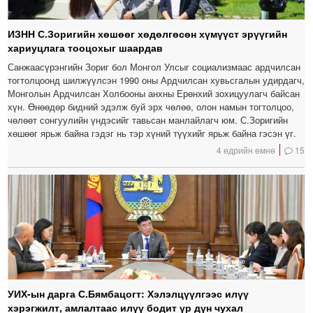
ИЗНН С.Зоригийн хөшөөг хөдөлгөсөн хүмүүст эрүүгийн
хариуцлага тооцохыг шаардав
Санжаасүрэнгийн Зориг бол Монгол Улсыг социализмаас ардчилсан
тогтолцоонд шилжүүлсэн 1990 оны Ардчилсан хувьсгалын удирдагч,
Монголын Ардчилсан Холбооны анхны Ерөнхий зохицуулагч байсан
хүн. Өнөөдөр бидний эдэлж буй эрх чөлөө, олон намын тогтолцоо,
чөлөөт сонгуулийн үндэсийг тавьсан манлайлагч юм. С.Зоригийн
хөшөөг ярьж байна гэдэг нь тэр хүний түүхийг ярьж байна гэсэн үг.
4 өдрийн өмнө
15
УИХ-ын дарга С.Бямбацогт: Хэлэлцүүлгээс илүү
хэрэгжилт, амлалтаас илүү бодит үр дүн чухал