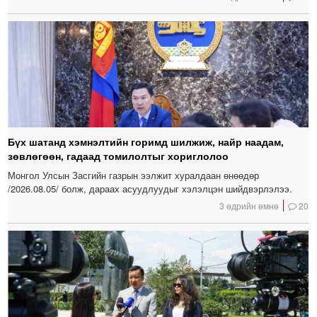
Бүх шатанд хэмнэлтийн горимд шилжиж, найр наадам,
зөвлөгөөн, гадаад томилолтыг хориглолоо
Монгол Улсын Засгийн газрын ээлжит хуралдаан өнөөдөр
/2026.08.05/ болж, дараах асуудлуудыг хэлэлцэн шийдвэрлэлээ.
3 өдрийн өмнө
20