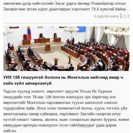
зөвлөгөөн дээр нийслэлийн Засаг дарга бөгөөд Улаанбаатар хотын
Захирагчаас өгсөн үүрэг даалгаврын хэрэгжилт 73.5 хувьтай байна.
5 өдрийн өмнө
2
УИХ 126 гишүүнтэй болсон нь Монголын нийгэмд ямар ч
сайн зүйл авчирсангүй
Үндсэн хуульд нэмэлт, өөрчлөлт оруулж Улсын Их Хурлын
гишүүдийн тоог 76-аас 126 болгон нэмэхдээ эрх баригчид энэ
өөрчлөлтийг Монголын парламентын түүхэн шинэчлэл хэмээн
тодорхойлж байв. Илүү олон төлөөлөлтэй болно, хууль тогтоох үйл
ажиллагааны чанар сайжирна, парламент Засгийн газартаа илүү
хүчтэй хяналт тавина, авлига, ашиг сонирхлын зөрчил буурна, жижиг
намуудын оролцоо нэмэгдэнэ гэсэн тайлбаруудыг удаа дараа
хийсэн.