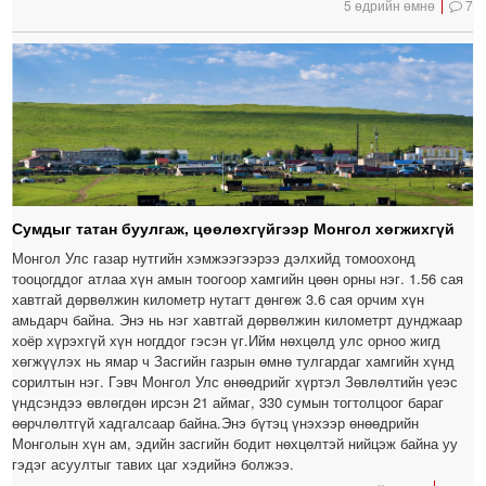
5 өдрийн өмнө
7
Сумдыг татан буулгаж, цөөлөхгүйгээр Монгол хөгжихгүй
Монгол Улс газар нутгийн хэмжээгээрээ дэлхийд томоохонд
тооцогддог атлаа хүн амын тоогоор хамгийн цөөн орны нэг. 1.56 сая
хавтгай дөрвөлжин километр нутагт дөнгөж 3.6 сая орчим хүн
амьдарч байна. Энэ нь нэг хавтгай дөрвөлжин километрт дунджаар
хоёр хүрэхгүй хүн ногддог гэсэн үг.Ийм нөхцөлд улс орноо жигд
хөгжүүлэх нь ямар ч Засгийн газрын өмнө тулгардаг хамгийн хүнд
сорилтын нэг. Гэвч Монгол Улс өнөөдрийг хүртэл Зөвлөлтийн үеэс
үндсэндээ өвлөгдөн ирсэн 21 аймаг, 330 сумын тогтолцоог бараг
өөрчлөлтгүй хадгалсаар байна.Энэ бүтэц үнэхээр өнөөдрийн
Монголын хүн ам, эдийн засгийн бодит нөхцөлтэй нийцэж байна уу
гэдэг асуултыг тавих цаг хэдийнэ болжээ.