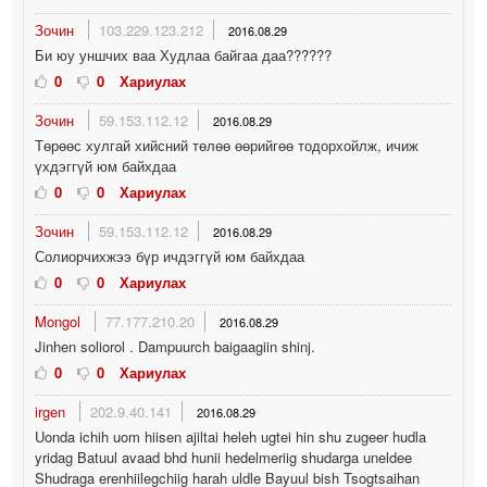
Зочин
103.229.123.212
2016.08.29
Би юу уншчих ваа Худлаа байгаа даа??????
0
0
Хариулах
Зочин
59.153.112.12
2016.08.29
Төрөөс хулгай хийсний төлөө өөрийгөө тодорхойлж, ичиж
үхдэггүй юм байхдаа
0
0
Хариулах
Зочин
59.153.112.12
2016.08.29
Солиорчихжээ бүр ичдэггүй юм байхдаа
0
0
Хариулах
Mongol
77.177.210.20
2016.08.29
Jinhen soliorol . Dampuurch baigaagiin shinj.
0
0
Хариулах
irgen
202.9.40.141
2016.08.29
Uonda ichih uom hiisen ajiltai heleh ugtei hin shu zugeer hudla
yridag Batuul avaad bhd hunii hedelmeriig shudarga uneldee
Shudraga erenhiilegchiig harah uldle Bayuul bish Tsogtsaihan