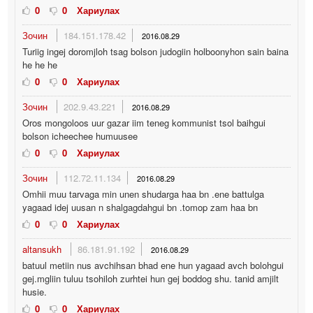
0
0
Хариулах
Зочин
184.151.178.42
2016.08.29
Turiig ingej doromjloh tsag bolson judogiin holboonyhon sain baina
he he he
0
0
Хариулах
Зочин
202.9.43.221
2016.08.29
Oros mongoloos uur gazar iim teneg kommunist tsol baihgui
bolson icheechee humuusee
0
0
Хариулах
Зочин
112.72.11.134
2016.08.29
Omhii muu tarvaga min unen shudarga haa bn .ene battulga
yagaad idej uusan n shalgagdahgui bn .tomop zam haa bn
0
0
Хариулах
altansukh
86.181.91.192
2016.08.29
batuul metiin nus avchihsan bhad ene hun yagaad avch bolohgui
gej.mgliin tuluu tsohiloh zurhtei hun gej boddog shu. tanid amjilt
husie.
0
0
Хариулах