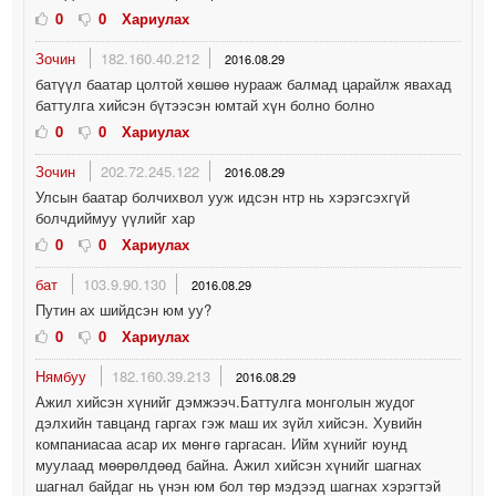
0
0
Хариулах
Зочин
182.160.40.212
2016.08.29
батүүл баатар цолтой хөшөө нурааж балмад царайлж явахад
баттулга хийсэн бүтээсэн юмтай хүн болно болно
0
0
Хариулах
Зочин
202.72.245.122
2016.08.29
Улсын баатар болчихвол ууж идсэн нтр нь хэрэгсэхгүй
болчдиймуу үүлийг хар
0
0
Хариулах
бат
103.9.90.130
2016.08.29
Путин ах шийдсэн юм уу?
0
0
Хариулах
Нямбуу
182.160.39.213
2016.08.29
Ажил хийсэн хүнийг дэмжээч.Баттулга монголын жудог
дэлхийн тавцанд гаргах гэж маш их зүйл хийсэн. Хувийн
компаниасаа асар их мөнгө гаргасан. Ийм хүнийг юунд
муулаад мөөрөлдөөд байна. Ажил хийсэн хүнийг шагнах
шагнал байдаг нь үнэн юм бол төр мэдээд шагнах хэрэгтэй