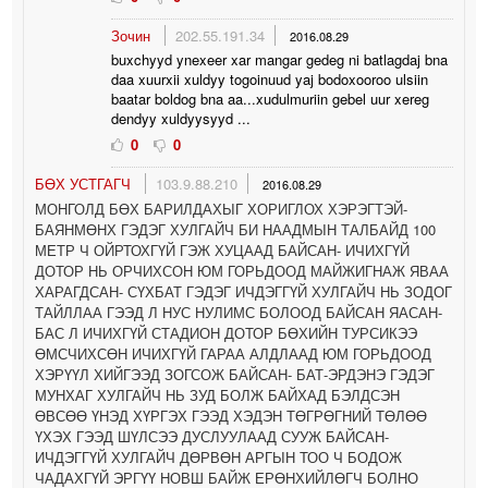
Зочин
202.55.191.34
2016.08.29
buxchyyd ynexeer xar mangar gedeg ni batlagdaj bna
daa xuurxii xuldyy togoinuud yaj bodoxooroo ulsiin
baatar boldog bna aa...xudulmuriin gebel uur xereg
dendyy xuldyysyyd ...
0
0
БӨХ УСТГАГЧ
103.9.88.210
2016.08.29
МОНГОЛД БӨХ БАРИЛДАХЫГ ХОРИГЛОХ ХЭРЭГТЭЙ-
БАЯНМӨНХ ГЭДЭГ ХУЛГАЙЧ БИ НААДМЫН ТАЛБАЙД 100
МЕТР Ч ОЙРТОХГҮЙ ГЭЖ ХУЦААД БАЙСАН- ИЧИХГҮЙ
ДОТОР НЬ ОРЧИХСОН ЮМ ГОРЬДООД МАЙЖИГНАЖ ЯВАА
ХАРАГДСАН- СҮХБАТ ГЭДЭГ ИЧДЭГГҮЙ ХУЛГАЙЧ НЬ ЗОДОГ
ТАЙЛЛАА ГЭЭД Л НУС НУЛИМС БОЛООД БАЙСАН ЯАСАН-
БАС Л ИЧИХГҮЙ СТАДИОН ДОТОР БӨХИЙН ТУРСИКЭЭ
ӨМСЧИХСӨН ИЧИХГҮЙ ГАРАА АЛДЛААД ЮМ ГОРЬДООД
ХЭРҮҮЛ ХИЙГЭЭД ЗОГСОЖ БАЙСАН- БАТ-ЭРДЭНЭ ГЭДЭГ
МУНХАГ ХУЛГАЙЧ НЬ ЗУД БОЛЖ БАЙХАД БЭЛДСЭН
ӨВСӨӨ ҮНЭД ХҮРГЭХ ГЭЭД ХЭДЭН ТӨГРӨГНИЙ ТӨЛӨӨ
ҮХЭХ ГЭЭД ШҮЛСЭЭ ДУСЛУУЛААД СУУЖ БАЙСАН-
ИЧДЭГГҮЙ ХУЛГАЙЧ ДӨРВӨН АРГЫН ТОО Ч БОДОЖ
ЧАДАХГҮЙ ЭРГҮҮ НОВШ БАЙЖ ЕРӨНХИЙЛӨГЧ БОЛНО