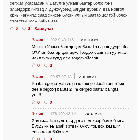
хөгжил ухараасан Х Батулга улсын баатар болж гэнэ
элбэгдорж ингээд л дүнхүүрээд байдаг дурак л даа монгол
орны хөгжилд саад хийсэн бүхэн улчын баатар цолтой болох
хэрэгтэй болж байна даа
0
0
Хариулах
Зочин
202.9.40.116
2016.08.29
Монгол Улсын баатар цол биш. Та нар андуурч бн.
ОХУ-ын баатар цол шүү. Гэхдээ сайн тагнуулчаа
илчлэхгүй тулд сэм тодорхойлсон
0
0
Зочин
99.57.27.13
2016.08.29
Baatar ogolgui yah ve.ganc mongoldoo.ih um hiisen
dee.elbegdorj batuul 2 iim derged baatar baihgui
yu!!!!!
0
0
Зочин
178.190.42.141
2016.08.29
Халтмаа Баттулга, Эрдэнэт-од хоёр болж байна.
Бусдынх нь арай эртдэх буюу томдох юм шиг
санагдаад байх юм.
0
0