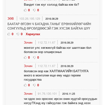
Вандит гэж юуг хэлээд байгаа юм бэ?
0
0
ЗӨВ
103.26.195.129
2016.08.29
БААТАР ӨГСӨН Ч БАГАДНА.ТАНЫГ EРӨНХИЙЛӨГЧИЙН
СОНГУУЛЬД ӨРСӨЛДӨӨСЭЙ ГЭЖ ХҮСЭЖ БАЙГАА ШҮҮ
0
0
Хариулах
Зочин
112.72.11.67
2016.08.29
монгол улс хөгжихгүй байгаа нэг шалтгаан бол
боловсон вор олширсоных
0
0
Зочин
112.72.11.67
2016.08.29
боловсон вор как ХАЛТМААГИЙН БАТТУЛГА
много в монголии еще ему надо героем
государства
0
0
Зочин
91.76.130.101
2016.11.25
чи одоо энэ оросоос ирсэн онин нудтэй оросуудын
нэгуу?Хэнд юу гайхуулах гэж байнга энд нээх