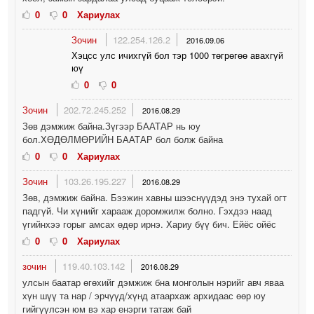
0
0
Хариулах
Зочин
122.254.126.2
2016.09.06
Хэцсс улс ичихгүй бол тэр 1000 төгрөгөө авахгүй
юү
0
0
Зочин
202.72.245.252
2016.08.29
Зөв дэмжиж байна.Зүгээр БААТАР нь юу
бол.ХӨДӨЛМӨРИЙН БААТАР бол болж байна
0
0
Хариулах
Зочин
103.26.195.227
2016.08.29
Зөв, дэмжиж байна. Бээжин хавны шээснүүдэд энэ тухай огт
падгүй. Чи хүнийг харааж доромжилж болно. Гэхдээ наад
үгийнхээ горыг амсах өдөр ирнэ. Хариу бүү бич. Ейёс ойёс
0
0
Хариулах
зочин
119.40.103.142
2016.08.29
улсын баатар өгөхийг дэмжиж бна монголын нэрийг авч яваа
хүн шүү та нар / эрчүүд/хүнд атаархаж архидаас өөр юу
гийгүүлсэн юм вэ хар енэрги татаж бай