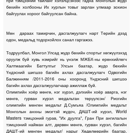
при тэмцээний тайланг хэлэлцсэнээс гадна Монголын жүдо
бөхийн холбооны Их хурлын товыг зарлан улмаар зохион
байгуулах хороог байгуулсан байна.
Мөн дараах тамирчин, дасгалжуулагч нарт Төрийн дээд
одон, медальд тодорхойлох санал гаргажээ.
Тодруулбал, Монгол Улсад жүдо бөхийн спортыг хөгжүүлэхэд
оруулж буй хувь нэмрийг нь үнэлж МЖБХ-ны ерөнхийлөгч
Халтмаагийн Баттулгыг Улсын баатар, жүдо бөхийн
Үндэсний шигшээ багийн ахлах дасгалжуулагч Одвогийн
Балжинням /2011-2016 оны хооронд Үндэсний шигшээ
багийн ахлах дасгалжуулагчаар ажиллаж буй.
Олимпийн хоёр мөнгө, нэг хүрэл, дэлхийн хоёр аварга, нэг
мөнгө, гурван хүрэл медальтан төрүүлсэн/ Риогийн
олимпийн мөнгөн медальт Д.Сумъяа /Олимпийн медальт
Монголын анхны эмэгтэй жүдоч, ДАШТ-ий хүрэл, World
Masters тэмцээний гурав, "Их дуулга", Гран При ангилалын
тэмцээний найман алт, дөрвөн мөнгө, гурван хүрэл, багийн
ДАШТ-ий мөнгөн медальт/ нарыг Хөдөлмөрийн баатар,