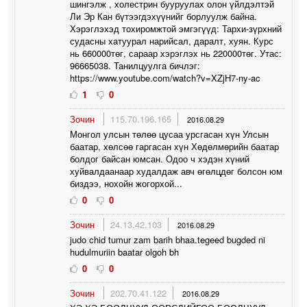
шингэлж , холестрин бууруулах олон үйлдэлтэй
Ли Эр Кан бүтээгдэхүүнийг борлуулж байна.
Хэрэглэхэд тохиромжтой эмгэгүүд: Тархи-зүрхний
судасны хатуурал нарийсал, даралт, хуян. Курс
нь 660000төг, сараар хэрэглэх нь 220000төг. Утас:
96665038. Танилцуулга бичлэг:
https://www.youtube.com/watch?v=XZjH7-ny-ac
1
0
Зочин
115.70.196.165
2016.08.29
Монгол улсын төлөө цусаа урсгасан хүн Улсын
баатар, хөлсөө гаргасан хүн Хөдөлмөрийн баатар
болдог байсан юмсан. Одоо ч хэдэн хүний
хуйвалдаанаар худалдаж авч өгөлцдөг болсон юм
биздээ, нохойн жогорхой...
0
0
Зочин
24.13.42.103
2016.08.29
judo chid tumur zam barih bhaa.tegeed bugded ni
hudulmuriin baatar olgoh bh
0
0
Зочин
202.70.41.122
2016.08.29