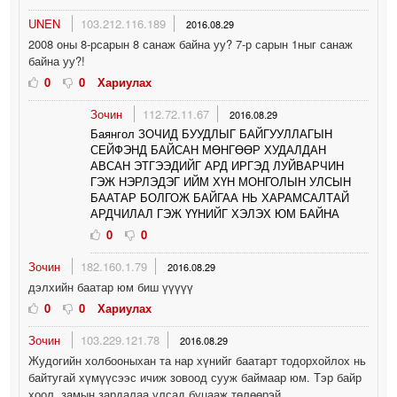
UNEN
103.212.116.189
2016.08.29
2008 оны 8-рсарын 8 санаж байна уу? 7-р сарын 1ныг санаж
байна уу?!
0
0
Хариулах
Зочин
112.72.11.67
2016.08.29
Баянгол ЗОЧИД БУУДЛЫГ БАЙГУУЛЛАГЫН
СЕЙФЭНД БАЙСАН МӨНГӨӨР ХУДАЛДАН
АВСАН ЭТГЭЭДИЙГ АРД ИРГЭД ЛУЙВАРЧИН
ГЭЖ НЭРЛЭДЭГ ИЙМ ХҮН МОНГОЛЫН УЛСЫН
БААТАР БОЛГОЖ БАЙГАА НЬ ХАРАМСАЛТАЙ
АРДЧИЛАЛ ГЭЖ ҮҮНИЙГ ХЭЛЭХ ЮМ БАЙНА
0
0
Зочин
182.160.1.79
2016.08.29
дэлхийн баатар юм биш үүүүү
0
0
Хариулах
Зочин
103.229.121.78
2016.08.29
Жудогийн холбооныхан та нар хүнийг баатарт тодорхойлох нь
байтугай хүмүүсээс ичиж зовоод сууж баймаар юм. Тэр байр
хоол, замын зардалаа улсад буцааж төлөөрэй.