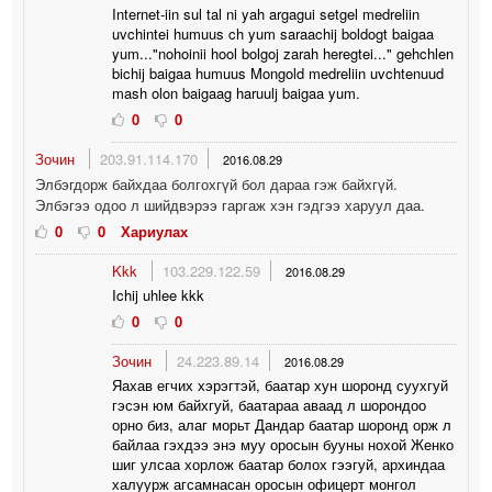
Internet-iin sul tal ni yah argagui setgel medreliin
uvchintei humuus ch yum saraachij boldogt baigaa
yum..."nohoinii hool bolgoj zarah heregtei..." gehchlen
bichij baigaa humuus Mongold medreliin uvchtenuud
mash olon baigaag haruulj baigaa yum.
0
0
Зочин
203.91.114.170
2016.08.29
Элбэгдорж байхдаа болгохгүй бол дараа гэж байхгүй.
Элбэгээ одоо л шийдвэрээ гаргаж хэн гэдгээ харуул даа.
0
0
Хариулах
Kkk
103.229.122.59
2016.08.29
Ichij uhlee kkk
0
0
Зочин
24.223.89.14
2016.08.29
Яахав егчих хэрэгтэй, баатар хун шоронд суухгуй
гэсэн юм байхгуй, баатараа аваад л шорондоо
орно биз, алаг морьт Дандар баатар шоронд орж л
байлаа гэхдээ энэ муу оросын бууны нохой Женко
шиг улсаа хорлож баатар болох гээгуй, архиндаа
халуурж агсамнасан оросын офицерт монгол