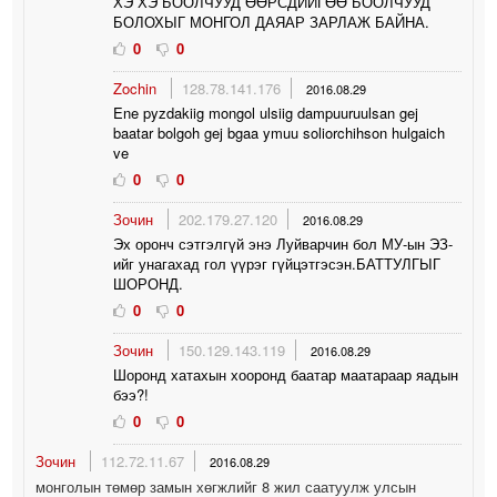
ХЭ ХЭ БООЛЧУУД ӨӨРСДИЙГӨӨ БООЛЧУУД
БОЛОХЫГ МОНГОЛ ДАЯАР ЗАРЛАЖ БАЙНА.
0
0
Zochin
128.78.141.176
2016.08.29
Ene pyzdakiig mongol ulsiig dampuuruulsan gej
baatar bolgoh gej bgaa ymuu soliorchihson hulgaich
ve
0
0
Зочин
202.179.27.120
2016.08.29
Эх оронч сэтгэлгүй энэ Луйварчин бол МУ-ын ЭЗ-
ийг унагахад гол үүрэг гүйцэтгэсэн.БАТТУЛГЫГ
ШОРОНД.
0
0
Зочин
150.129.143.119
2016.08.29
Шоронд хатахын хооронд баатар маатараар яадын
бээ?!
0
0
Зочин
112.72.11.67
2016.08.29
монголын төмөр замын хөгжлийг 8 жил саатуулж улсын