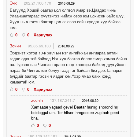
Энх
202.21.106.170
2016.08.29
Батүүлд Хошой баатар цол олгвол ямар вэ.Цаадах чинь
Улаанбаатараас хүүтэйгээ нийлж овоо юм цохисон байх шүү.
Хүүд нь ч гэсэн баатар цол өг овоо сайн хусдаг хүү байгаа
юм.
0
0
Хариулах
Зочин
95.85.69.133
2016.08.29
Эрдэнэт хотод 10-н жил ын нэг ангийнхан ангиараа алтан
гадас одонтой байхад.Нэг хүн баатар болох ямар хамаа байна
аа. Гурван сая Чингис төрлөө гээд хашгирч байхад дуугүйхэн
нэрээ би Чингис юм болуу гээд таг байсан биз дээ.Та нарыг
бүгдийг баатар гэсэн ч яадаг юм.Үхэр ямар байх хэнд
хамаатай юм.
0
0
Хариулах
zochin
137.187.241.7
2016.08.30
Xamaatai yagaad gevel Baatar huniig shorond hiij
boldoggui um. Ter hiisen hregeesee zugtaah geed
bna.
0
0
Зочин
150.129.142.181
2016.08.29