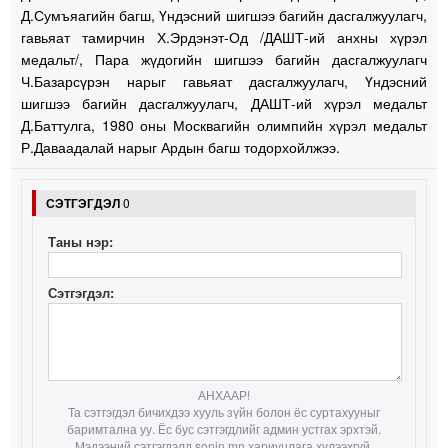
Д.Сумъяагийн багш, Үндэсний шигшээ багийн дасгалжуулагч,
гавьяат тамирчин Х.Эрдэнэт-Од /ДАШТ-ий анхны хүрэл
медальт/, Пара жүдогийн шигшээ багийн дасгалжуулагч
Ч.Базарсүрэн нарыг гавьяат дасгалжуулагч, Үндэсний
шигшээ багийн дасгалжуулагч, ДАШТ-ий хүрэл медальт
Д.Баттулга, 1980 оны Москвагийн олимпийн хүрэл медальт
Р.Даваадалай нарыг Ардын багш тодорхойлжээ.
СЭТГЭГДЭЛ
0
Таны нэр:
Сэтгэгдэл:
АНХААР!
Та сэтгэгдэл бичихдээ хууль зүйн болон ёс суртахууныг
баримтална уу. Ёс бус сэтгэгдлийг админ устгах эрхтэй.
Мэдээний сэтгэгдэлд sonin.mn хариуцлага хүлээхгүй.