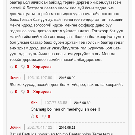
баатар цол авчихсан байхад тэрний дэргэд хийсэн,бүтээсэн
юмтай Х.Баттулга баатар болох бол зүй ёсны явдал биз
дээ.Баттулгыг төрийн мөнгө идэж уусан хулгайч гэж хэлэх
байх.Тэгвэл бат-үүл хулгайч гөлөгтөө тендер авч өгч төсвийн
мөнгө идээд зогсоогүй идсэн мөнгөө оффшор данс руу
гадагшаа зөөж давхар нүгэл үйлдсэн ялтан.Тэгэхээр бат-үүл
мэтийн ийм нийгмийн хог шаар авч болсон болохоор Баттулга
бол улсын баатар байх бүрэн эрхтэй.Гэвч Улсын баатар гэдэг
энэ эрхэм дээд цолыг үнэгүйдүүлсэн гол буруутан бол бат-
үүл гэдэг хулгайчид энэ цолыг ичгүүргүйгээр өгч Монгол
төрийг доромжилсон золбин нохой элбэгдорж юм.
0
0
Хариулах
Зочин
103.10.197.90
2016.08.29
Женко хүүхэд нохойн доог болж гүйцлээ, яах нь вэ хөөрхийг.
0
0
Хариулах
Kkk
107.77.83.58
2016.08.30
Chamaig bol hen ch medehgui sh dee!!!
0
0
Зочин
202.70.41.122
2016.08.29
Batuul Battulga hoyor yag tohirno.Baatar bolgo.Tertei tergui