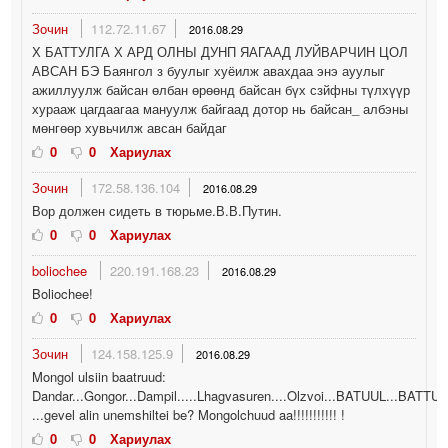
Зочин
112.72.11.67
2016.08.29
Х БАТТУЛГА Х АРД ОЛНЫ ДУНП ЯАГААД ЛУЙВАРЧИН ЦОЛ
АВСАН БЭ Баянгол з буулыг хуёилж авахдаа энэ ауулыг
ажиллуулж байсан өлбан өрөөнд байсан бүх сзйфны түлхүүр
хурааж цагдаагаа мануулж байгаад дотор нь байсан_ албэны
мөнгөөр хувьчилж авсан байдаг
0
0
Хариулах
Зочин
172.58.136.104
2016.08.29
Вор должен сидеть в тюрьме.В.В.Путин.
0
0
Хариулах
boliochee
220.191.168.23
2016.08.29
Boliochee!
0
0
Хариулах
Зочин
124.158.125.9
2016.08.29
Mongol ulsiin baatruud:
Dandar...Gongor...Dampil.....Lhagvasuren....Olzvoi...BATUUL...BATTU
...gevel alin unemshiltei be? Mongolchuud aa!!!!!!!!!!! !
0
0
Хариулах