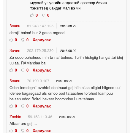
муухай уг усгийн алдаатай оросоор бичиж
тэнэгтээд байдаг мал вэ чи!
0
0
Зочин
81.243.147.125
2016.08.29
demjij baina! bur 2 garaa orgood!
0
0
Хариулах
Зочин
202.179.25.230
2016.08.29
Za odoo buhchuud min ta nar bolnoo. Turiin hishgiig hangalttai idej
uulaa. RAMandaa bai
0
0
Хариулах
Зочин
70.199.3.107
2016.08.29
Odon temdegnii ovchtei dontnuud gej hiih ajlaa oligtoi hiigeed uuj
idehee bagasgaad uls ornoo ood tataachee torohod ldampuu
baisan odoo Boltol heveer hoorondoo l uraltshaas
0
0
Хариулах
Zochin
59.153.113.46
2016.08.29
Altaar urs gej....
0
0
Хариулах