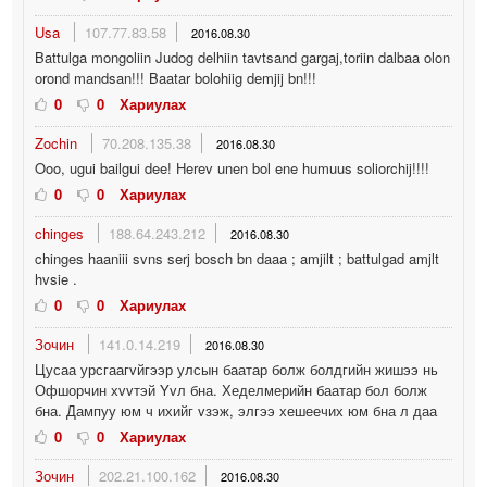
Usa
107.77.83.58
2016.08.30
Battulga mongoliin Judog delhiin tavtsand gargaj,toriin dalbaa olon
orond mandsan!!! Baatar bolohiig demjij bn!!!
0
0
Хариулах
Zochin
70.208.135.38
2016.08.30
Ooo, ugui bailgui dee! Herev unen bol ene humuus soliorchij!!!!
0
0
Хариулах
chinges
188.64.243.212
2016.08.30
chinges haaniii svns serj bosch bn daaa ; amjilt ; battulgad amjlt
hvsie .
0
0
Хариулах
Зочин
141.0.14.219
2016.08.30
Цусаа урсгаагvйгээр улсын баатар болж болдгийн жишээ нь
Офшорчин хvvтэй Yvл бна. Хеделмерийн баатар бол болж
бна. Дампуу юм ч ихийг vзэж, элгээ хешеечих юм бна л даа
0
0
Хариулах
Зочин
202.21.100.162
2016.08.30