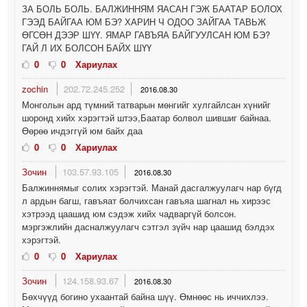
ЗА БОЛЬ БОЛЬ. БАЛЖИННЯМ ЯАСАН ГЭЖ БААТАР БОЛОХ
ГЭЭД БАЙГАА ЮМ БЭ? ХАРИН Ч ОДОО ЗАЙГАА ТАВЬЖ
ӨГСӨН ДЭЭР ШҮҮ. ЯМАР ГАВЪЯА БАЙГУУЛСАН ЮМ БЭ?
ГАЙ Л ИХ БОЛСОН БАЙХ ШҮҮ
0
0
Хариулах
zochin
202.72.245.252
2016.08.30
Монголын ард түмний татварын мөнгийг хулгайлсан хүнийг
шоронд хийх хэрэгтэй штээ,Баатар болвол шившиг байнаа.
Өөрөө ичдэггүй юм байх даа
0
0
Хариулах
Зочин
103.57.93.105
2016.08.30
Балжиннямыг солих хэрэгтэй. Манай дасгалжуулагч нар бүгд
л ардын багш, гавъяат болчихсан гавъяа шагнал нь хирээс
хэтрээд цаашид юм сэдэж хийх чадваргүй болсон.
мэргэжлийн дасналжуулагч сэтгэл зүйч нар цаашид бэлдэх
хэрэгтэй.
0
0
Хариулах
Зочин
124.158.93.67
2016.08.30
Бөхчүүд богино ухаантай байна шүү. Өмнөөс нь иччихлээ.