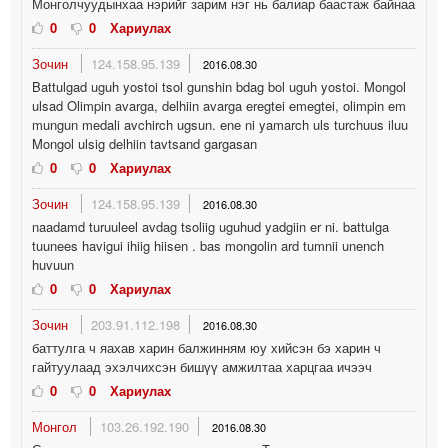
Монголчуудынхаа нэрийг зарим нэг нь балиар баастаж байнаа
0
0
Хариулах
Зочин
124.158.95.139
2016.08.30
Battulgad uguh yostoi tsol gunshin bdag bol uguh yostoi. Mongol
ulsad Olimpin avarga, delhiin avarga eregtei emegtei, olimpin em
mungun medali avchirch ugsun. ene ni yamarch uls turchuus iluu
Mongol ulsig delhiin tavtsand gargasan
0
0
Хариулах
Зочин
124.158.95.139
2016.08.30
naadamd turuuleel avdag tsoliig uguhud yadgiin er ni. battulga
tuunees havigui ihiig hiisen . bas mongolin ard tumnii unench
huvuun
0
0
Хариулах
Зочин
203.91.112.198
2016.08.30
баттулга ч яахав харин балжинням юу хийсэн бэ харин ч
гайтуулаад эхэлчихсэн бишүү амжилтаа харцгаа ичээч
0
0
Хариулах
Монгол
103.26.192.190
2016.08.30