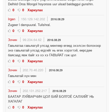
Delhiid Oros Mongol hoyoroos uur ulsad baidaggui gunshin.
0
0
Хариулах
Irgen
150.129.142.202
2016.08.29
Zugeer l dampuural. Tuilshral.
0
0
Хариулах
Зочин
99.234.64.62
2016.08.29
Гавьяатаа гавьяагүй улсад мөнгөөр өгөөд эхэлсэн болохоор
энэ гавьяатай улсад өгдгийг нь өгөх хэрэгтэй, өөрсдөө
баясаад явж байг хэ хэ хэ ГАВЬЯАТ гэж цол
0
0
Хариулах
Зочин
202.70.46.220
2016.08.29
Гавьяатай хүн мөн
0
0
Хариулах
Зочин
202.131.252.217
2016.08.29
БААТАР ЛУЙВАРЧИН ЦОЛ БИЙ БОЛГОЁ САЛХИЙГ НЬ
ХАГАЛАГ
0
0
Хариулах