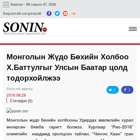
Баасан - 08 сарын 07, 2026
Бидэнтэй нэгдээрэй:
Монголын Жүдо Бөхийн Холбоо
Улс төр, эдийн засаг
Х.Баттулгыг Улсын Баатар цолд
Гэмт хэрэг
тодорхойлжээ
Нийгэм, соёл
Sonin.mn agency
2016.08.29
Спорт
Сэтгэгдэл (0)
Easy news
Монголын жүдо бөхийн холбооны Удирдах зөвлөлийн хурал
өнгөрсөн бямба гаригт болжээ. Хурлаар “Рио-2016”
олимпийн наадамд оролцсон тайлан, “Чингис Хаан” гран