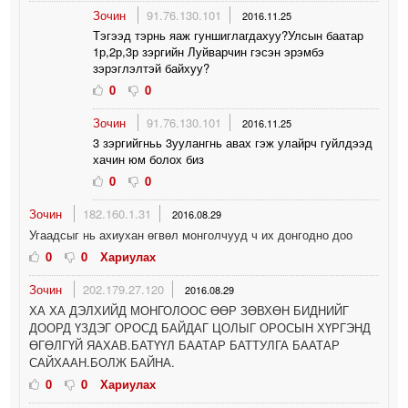
Зочин
91.76.130.101
2016.11.25
Тэгээд тэрнь яаж гуншиглагдахуу?Улсын баатар
1р,2р,3р зэргийн Луйварчин гэсэн эрэмбэ
зэрэглэлтэй байхуу?
0
0
Зочин
91.76.130.101
2016.11.25
3 зэргийгньь 3уулангнь авах гэж улайрч гуйлдээд
хачин юм болох биз
0
0
Зочин
182.160.1.31
2016.08.29
Угаадсыг нь ахиухан өгвөл монголчууд ч их донгодно доо
0
0
Хариулах
Зочин
202.179.27.120
2016.08.29
ХА ХА ДЭЛХИЙД МОНГОЛООС ӨӨР ЗӨВХӨН БИДНИЙГ
ДООРД ҮЗДЭГ ОРОСД БАЙДАГ ЦОЛЫГ ОРОСЫН ХҮРГЭНД
ӨГӨЛГҮЙ ЯАХАВ.БАТҮҮЛ БААТАР БАТТУЛГА БААТАР
САЙХААН.БОЛЖ БАЙНА.
0
0
Хариулах