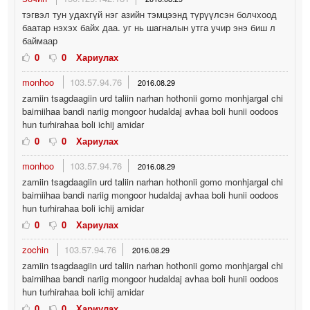
тэгвэл тун удахгүй нэг азийн тэмцээнд түрүүлсэн болчхоод
баатар нэхэх байх даа. уг нь шагналын утга учир энэ биш л
баймаар
0
0
Хариулах
monhoo
103.57.94.76
2016.08.29
zamiin tsagdaagiin urd taliin narhan hothonii gomo monhjargal chi
bairniihaa bandi nariig mongoor hudaldaj avhaa boli hunii oodoos
hun turhirahaa boli ichij amidar
0
0
Хариулах
monhoo
103.57.94.76
2016.08.29
zamiin tsagdaagiin urd taliin narhan hothonii gomo monhjargal chi
bairniihaa bandi nariig mongoor hudaldaj avhaa boli hunii oodoos
hun turhirahaa boli ichij amidar
0
0
Хариулах
zochin
103.57.94.76
2016.08.29
zamiin tsagdaagiin urd taliin narhan hothonii gomo monhjargal chi
bairniihaa bandi nariig mongoor hudaldaj avhaa boli hunii oodoos
hun turhirahaa boli ichij amidar
0
0
Хариулах