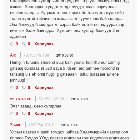
Солиорчихсон хулгар чихтэнгууд вэ. Тер улс самуурсаны тод
жишээ. Зоргоороо хуцдаг мэдрэлууд улсаас зориулсан
ечнеен зардлыг буцааж телех хэрэгтэй. Баттулга жудогийн
телее хулгай хийчихсэн юмаа гээд суучих юм байналадаа.
Энэ бехчууд барилдах л газраа байх естойгоо андуурахаар
ийм юм болж байнадаа. Хулгайч энэ хулгар бехчууд 2 яг
адилхан
0
0
Хариулах
Ard
73.133.19.139
2016.08.30
Hamgiin turuund shorond suuj baih yostoi hun!!!tumur zamiig
gatsaaj dundaas ni 580 saya $ idsen, ard tumnee hoorond ni
taltsuulj uls eh ornii hugljiig gatsaasnii tuluu tsaazaar av ene
jonhuug!!!
0
0
Хариулах
хэ хэ хо хо
59.153.115.39
2016.09.03
Элэг аваад, бөөр сугарлаа
0
0
Хариулах
Зочин
122.254.126.2
2016.09.06
Улсын баатар ч арай томдох байхаа Хөдөлмөрийн баатар бол
болноо.Гэхдээ ҮҮлд баатар өгчихсөн гэж бодохоор өгчихмөөр