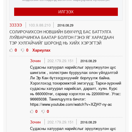
ИЛГЭЭХ
ЗЗЗЭЭ
103.9.88.210
2016.08.29
СОЛИРОЧИХСОН НОВШИЙН БӨХЧҮҮД БАС БАТТУЛГА
ЛУЙВАРЧИНГАА БААТАР БОЛГОН ГЭНЭ ЯГ ХАРАГДААЧ
ТЭР ХУЛГАЙЧИЙГ ШОРОНД НЬ ХИЙХ ХЭРЭГТЭЙ
0
0
Хариулах
Зочин
202.179.29.151
2016.08.29
Судасны хатуурал нарийслыг эрүүлжүүлэн цус
шингэлж , холестрин бууруулах олон үйлдэлтэй
Ли Эр Кан бүтээгдэхүүнийг борлуулж байна.
Хэрэглэхэд тохиромжтой эмгэгүүд: Тархи-зүрхний
судасны хатуурал нарийсал, даралт, хуян. Курс
нь 660000төг, сараар хэрэглэх нь 220000төг. Утас:
96665038. Танилцуулга бичлэг:
https://www.youtube.com/watch?v=XZjH7-ny-ac
0
0
Зочин
202.179.29.151
2016.08.29
Судасны хатуурал нарийслыг эрүүлжүүлэн цус