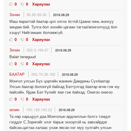
0
0
Хариулах
Зочин
95.85.69.36
2016.08.29
Маш яаралтай баатар цол олгох ёстой.Цаана чинь жонхуу
зөндөө бий. Тулга бол энхийн цагаан тагтаа!монголчууд бол
хэцүү! Нийгэмших боломжгүй.
0
0
Хариулах
Зочин
202.5.196.97
2016.08.29
Balair teneguud
0
0
Хариулах
БААТАР
202.70.36.182
2016.08.29
Монгол улсын Бүх цэргийн жанжин Дамдины Сүхбаатар
Улсын баатар болоогүй байхад Баттулгад баатар өгнө гэж юу
байсийн. Ядаж Бат-Үүлийг яая гэж байхад. Онигоо онигоо
0
0
Хариулах
зочин
150.129.143.22
2016.08.29
Та нар харьцуул даа.Монголын ардчиллын бэлгэ тэмдэг
гэгддэг С.Зоригийг элэг барьж эхнэртэй нь завхайрдаг
байсан,цагтаа халаас ухаж явсан нэг муу хулгайч улсын