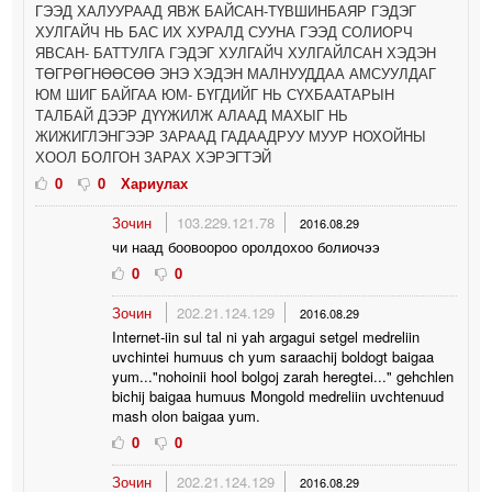
ГЭЭД ХАЛУУРААД ЯВЖ БАЙСАН-ТҮВШИНБАЯР ГЭДЭГ
ХУЛГАЙЧ НЬ БАС ИХ ХУРАЛД СУУНА ГЭЭД СОЛИОРЧ
ЯВСАН- БАТТУЛГА ГЭДЭГ ХУЛГАЙЧ ХУЛГАЙЛСАН ХЭДЭН
ТӨГРӨГНӨӨСӨӨ ЭНЭ ХЭДЭН МАЛНУУДДАА АМСУУЛДАГ
ЮМ ШИГ БАЙГАА ЮМ- БҮГДИЙГ НЬ СҮХБААТАРЫН
ТАЛБАЙ ДЭЭР ДҮҮЖИЛЖ АЛААД МАХЫГ НЬ
ЖИЖИГЛЭНГЭЭР ЗАРААД ГАДААДРУУ МУУР НОХОЙНЫ
ХООЛ БОЛГОН ЗАРАХ ХЭРЭГТЭЙ
0
0
Хариулах
Зочин
103.229.121.78
2016.08.29
чи наад боовоороо оролдохоо болиочээ
0
0
Зочин
202.21.124.129
2016.08.29
Internet-iin sul tal ni yah argagui setgel medreliin
uvchintei humuus ch yum saraachij boldogt baigaa
yum..."nohoinii hool bolgoj zarah heregtei..." gehchlen
bichij baigaa humuus Mongold medreliin uvchtenuud
mash olon baigaa yum.
0
0
Зочин
202.21.124.129
2016.08.29