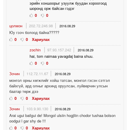
эрийн хоншоорыг узуулж буудан хороогоод
шоронд орж байсан гэдэг
0
0
цолмон
202.72.246.98
2016.08.29
Юу гээч болоод байна?????
0
0
Хариулах
zochin
97.93.157.242
2016.08.29
hai, tom naimaa yavagdaj baina shuu.
0
0
Зочин
112.72.11.67
2016.08.29
монгол орны хөгжлийг хойш татсан, монгол гэсэн сэтгэл
байхгүй, ард олныг архинд оруулсан, луйвөрчин улсын
баатар төрж дээ
0
0
Хариулах
Зочин
103.9.90.130
2016.08.29
Arai ugui bailgui de! Mongol ulsiin hogjliin chodor tushaa bolson
oodgui l gar shy de !!!
0
0
Хариулах