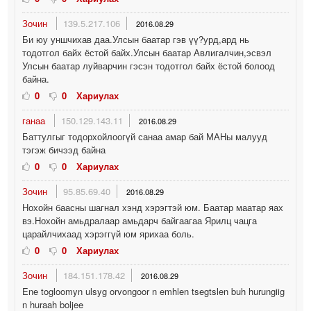
Зочин
139.5.217.106
2016.08.29
Би юу уншчихав даа.Улсын баатар гэв үү?урд,ард нь
тодотгол байх ёстой байх.Улсын баатар Авлигалчин,эсвэл
Улсын баатар луйварчин гэсэн тодотгол байх ёстой болоод
байна.
0
0
Хариулах
ганаа
150.129.143.11
2016.08.29
Баттулгыг тодорхойлоогүй санаа амар бай МАНы малууд
тэгэж бичээд байна
0
0
Хариулах
Зочин
95.85.69.40
2016.08.29
Нохойн баасны шагнал хэнд хэрэгтэй юм. Баатар маатар яах
вэ.Нохойн амьдралаар амьдарч байгаагаа Ярилц чацга
царайлчихаад хэрэггүй юм ярихаа боль.
0
0
Хариулах
Зочин
184.151.178.42
2016.08.29
Ene togloomyn ulsyg orvongoor n emhlen tsegtslen buh hurungiig
n huraah boljee