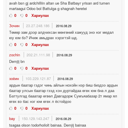
avah bsn gj ardchilliin altan ue Sha Batbayr yrisan ard tumen
martaagui Odoo bol Battulga g shagnah heretei
0
0
Хариулах
Зочин
23.27.248.186
2016.08.29
Төмөр зам дээр алдчихсан мөнгөний хажууд энэ нэг медал
юу юм бэ? Ичиж амьдрах хэрэгтэй шд.
0
0
Хариулах
zochin
202.21.111.98
2016.08.29
Demjij bn
0
0
Хариулах
зоёин
103.229.121.87
2016.08.29
ардын баатар гэдэг чинь айлын нохойн нэр биш биздээ ардын
баатар улсын баатар гээд хэн дуртайдаа өгөх юм бна л даа
Баттулгад бааатар өгвөл Давгадорж Сумъяабазар 2т ямар ял
өгөх вэ бас нэг юм өгөх л ёстойдоо
0
0
Хариулах
bay
150.129.143.247
2016.08.29
tsagaa olson todorhoilolt bainaa. Demjij bainaa